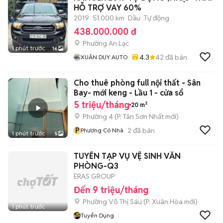
HỖ TRỢ VAY 60%
2019
51.000 km
Dầu
Tự động
438.000.000 đ
Phường An Lạc
1 phút trước
16
4.3
42
đã bán
XUÂN DUY AUTO
Cho thuê phòng full nội thất - Sân
Bay- mới keng - Lầu 1 - cửa sổ
5 triệu/tháng
20 m²
Phường 4
(
P. Tân Sơn Nhất
mới)
P
2
đã bán
Phương Có Nhà
1 phút trước
5
TUYỂN TẠP VỤ VỆ SINH VĂN
PHÒNG-Q3
ERAS GROUP
Đến 9 triệu/tháng
Phường Võ Thị Sáu
(
P. Xuân Hòa
mới)
1 phút trước
Tuyển Dụng