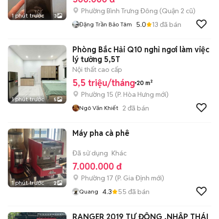
Phường Bình Trưng Đông (Quận 2 cũ)
1 phút trước
3
5.0
13
đã bán
Đặng Trần Bảo Tâm
Phòng Bắc Hải Q10 nghỉ ngơi làm việc
lý tưởng 5,5T
Nội thất cao cấp
5,5 triệu/tháng
20 m²
Phường 15
(
P. Hòa Hưng
mới)
1 phút trước
5
2
đã bán
Ngô Văn Khiết
Máy pha cà phê
Đã sử dụng
Khác
7.000.000 đ
Phường 17
(
P. Gia Định
mới)
1 phút trước
2
4.3
55
đã bán
Quang
RANGER 2019 TỰ ĐỘNG ,NHẬP THÁI