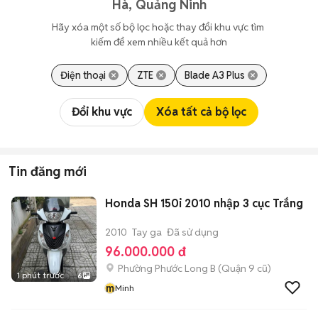
Hà, Quảng Ninh
Hãy xóa một số bộ lọc hoặc thay đổi khu vực tìm 
kiếm để xem nhiều kết quả hơn
Điện thoại
ZTE
Blade A3 Plus
Đổi khu vực
Xóa tất cả bộ lọc
Tin đăng mới
Honda SH 150i 2010 nhập 3 cục Trắng
2010
Tay ga
Đã sử dụng
96.000.000 đ
Phường Phước Long B (Quận 9 cũ)
1 phút trước
6
m
Minh