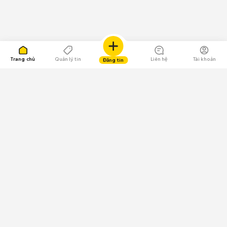
Trang chủ
Quản lý tin
Liên hệ
Tài khoản
Đăng tin
109.000 Bình chọn
Tải ứng dụng Chợ Tốt
Về Chợ Tốt
Quy chế sàn
Chính sách bảo mật
Giải quyết tranh chấp
CÔNG TY TNHH CHỢ TỐT - Người đại diện theo pháp luật:
Nguyễn Trọng Tấn; GPDKKD: 0312120782 do Sở KH & ĐT TP.HCM cấp ngày
11/01/2013;