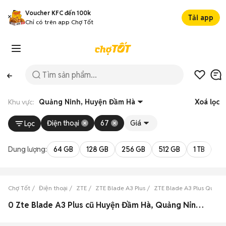
Voucher KFC đến 100k
Tải app
Chỉ có trên app Chợ Tốt
Khu vực:
Quảng Ninh, Huyện Đầm Hà
Xoá lọc
Điện thoại
67
Giá
Lọc
Dung lượng:
64 GB
128 GB
256 GB
512 GB
1 TB
2 
Chợ Tốt
Điện thoại
ZTE
ZTE Blade A3 Plus
ZTE Blade A3 Plus Quảng
0 Zte Blade A3 Plus cũ Huyện Đầm Hà, Quảng Ninh đẹp