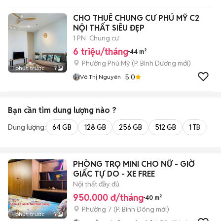
CHO THUÊ CHUNG CƯ PHÚ MỸ C2
NỘI THẤT SIÊU ĐẸP
1 PN
Chung cư
6 triệu/tháng
44 m²
Phường Phú Mỹ
(
P. Bình Dương
mới)
1 phút trước
7
5.0
Võ Thị Nguyên
Bạn cần tìm
dung lượng
nào ?
Dung lượng:
64 GB
128 GB
256 GB
512 GB
1 TB
2 
PHÒNG TRỌ MINI CHO NỮ - GIỜ
GIẤC TỰ DO - XE FREE
Nội thất đầy đủ
950.000 đ/tháng
40 m²
Phường 7
(
P. Bình Đông
mới)
1 phút trước
7