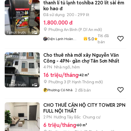
thanh lí tủ lạnh toshiba 220 lít sài êm
ko hao đ
Đã sử dụng
200 - 299 lít
1.800.000 đ
Phường An Bình
(
P. Dĩ An
mới)
1 phút trước
2
116
đã
5.0
Điện Lạnh Hoàn
bán
Phát
Cho thuê nhà mới xây Nguyễn Văn
Công - 4PN- gần chợ Tân Sơn Nhất
4 PN
Nhà ngõ, hẻm
16 triệu/tháng
42 m²
Phường 3
(
P. Hạnh Thông
mới)
1 phút trước
8
P
2
đã bán
Phương Có Nhà
CHO THUÊ CĂN HỘ CITY TOWER 2PN
FULL NỘI THẤT
2 PN
Hướng Tây Bắc
Chung cư
6 triệu/tháng
60 m²