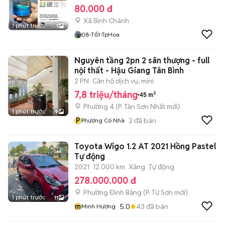
80.000 đ
Xã Bình Chánh
1 phút trước
1
08-Tổ1-TpHoa
Nguyên tầng 2pn 2 sân thượng - full
nội thất - Hậu Giang Tân Bình
2 PN
Căn hộ dịch vụ, mini
7,8 triệu/tháng
45 m²
Phường 4
(
P. Tân Sơn Nhất
mới)
1 phút trước
9
P
2
đã bán
Phương Có Nhà
Toyota Wigo 1.2 AT 2021 Hồng Pastel
Tự động
2021
12.000 km
Xăng
Tự động
278.000.000 đ
Phường Đình Bảng
(
P. Từ Sơn
mới)
1 phút trước
11
m
5.0
43
đã bán
Minh Hương