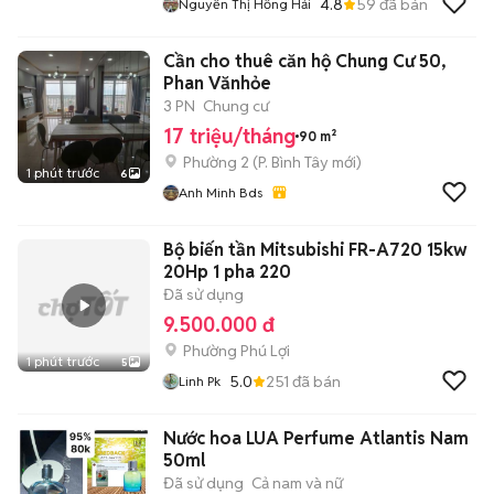
4.8
59
đã bán
Nguyễn Thị Hồng Hải
Cần cho thuê căn hộ Chung Cư 50,
Phan Vănhỏe
3 PN
Chung cư
17 triệu/tháng
90 m²
Phường 2
(
P. Bình Tây
mới)
1 phút trước
6
Anh Minh Bds
Bộ biến tần Mitsubishi FR-A720 15kw
20Hp 1 pha 220
Đã sử dụng
9.500.000 đ
Phường Phú Lợi
1 phút trước
5
5.0
251
đã bán
Linh Pk
Nước hoa LUA Perfume Atlantis Nam
50ml
Đã sử dụng
Cả nam và nữ