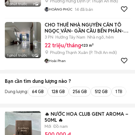
Phường Hưng Định
(
P. Thuận An
mới)
1 phút trước
7
14
đã bán
HOÀNG PHÚC
CHO THUÊ NHÀ NGUYÊN CĂN TÔ
NGỌC VÂN- GẦN CẦU BẾN PHÂN-
GÒ VẤP
3 PN
Hướng Tây Nam
Nhà ngõ, hẻm
22 triệu/tháng
123 m²
Phường Thạnh Xuân
(
P. Thới An
mới)
1 phút trước
12
Hoài Phan
Bạn cần tìm
dung lượng
nào ?
Dung lượng:
64 GB
128 GB
256 GB
512 GB
1 TB
2 
🔥 NƯỚC HOA CLUB GENT AROMA –
50ML 🔥
Mới
Đồ nam
500.000 đ