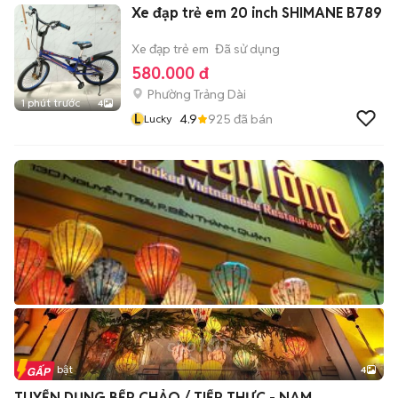
Xe đạp trẻ em 20 inch SHIMANE B789
Xe đạp trẻ em
Đã sử dụng
580.000 đ
Phường Trảng Dài
1 phút trước
4
L
4.9
925
đã bán
Lucky
Tin nổi bật
4
TUYỂN DỤNG BẾP CHẢO / TIẾP THỰC - NAM