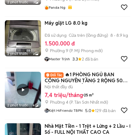
2 phút trước
3
Panda Ng
Máy giặt LG 8.0 kg
Đã sử dụng
Cửa trên (lồng đứng)
8 - 8.9 kg
1.500.000 đ
Phường 9
(
P. Mỹ Phong
mới)
2 phút trước
2
3.3
2
đã bán
Master Trịnh
🔥1 PHÒNG NGỦ BAN
CÔNG NGUYÊN TẦNG 2 RỘNG 50M2
ĐẦY ĐỦ NỘI THẤT MÁY GIẶT
Nội thất đầy đủ
7,4 triệu/tháng
25 m²
Phường 4
(
P. Tân Sơn Nhất
mới)
2 phút trước
6
5.0
129
đã bán
Kiệt HiFriendz TBPN
Nhà Mặt Tiền - 1 Trệt + Lửng + 2 Lầu - Đ
Số - FULL NỘI THẤT CAO CA