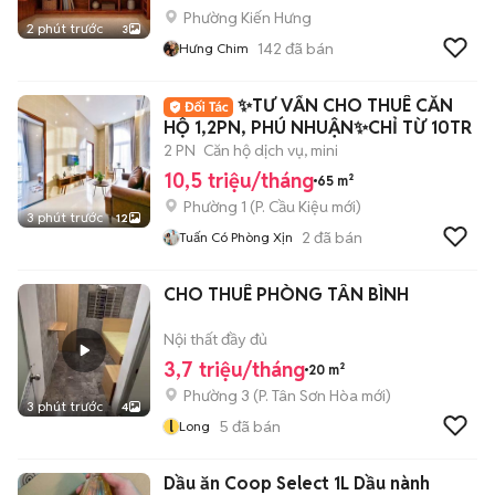
Phường Kiến Hưng
2 phút trước
3
142
đã bán
Hưng Chim
✨️TƯ VẤN CHO THUÊ CĂN
HỘ 1,2PN, PHÚ NHUẬN✨️CHỈ TỪ 10TR
2 PN
Căn hộ dịch vụ, mini
10,5 triệu/tháng
65 m²
Phường 1
(
P. Cầu Kiệu
mới)
3 phút trước
12
2
đã bán
Tuấn Có Phòng Xịn
CHO THUÊ PHÒNG TÂN BÌNH
Nội thất đầy đủ
3,7 triệu/tháng
20 m²
Phường 3
(
P. Tân Sơn Hòa
mới)
3 phút trước
4
l
5
đã bán
Long
Dầu ăn Coop Select 1L Dầu nành