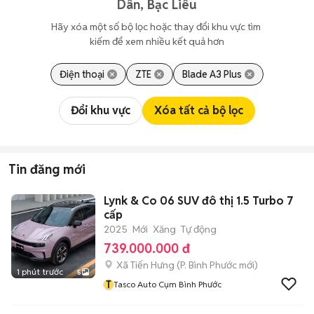
Dân, Bạc Liêu
Hãy xóa một số bộ lọc hoặc thay đổi khu vực tìm 
kiếm để xem nhiều kết quả hơn
Điện thoại
ZTE
Blade A3 Plus
Đổi khu vực
Xóa tất cả bộ lọc
Tin đăng mới
Lynk & Co 06 SUV đô thị 1.5 Turbo 7
cấp
2025
Mới
Xăng
Tự động
739.000.000 đ
Xã Tiến Hưng
(
P. Bình Phước
mới)
1 phút trước
5
T
Tasco Auto Cụm Bình Phước