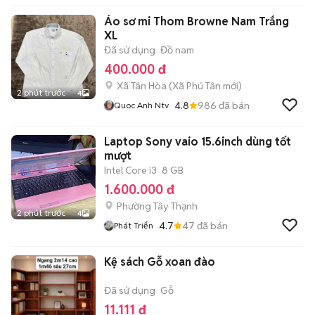
Áo sơ mi Thom Browne Nam Trắng
XL
Đã sử dụng
Đồ nam
400.000 đ
Xã Tân Hòa
(
Xã Phú Tân
mới)
2 phút trước
4
4.8
986
đã bán
Quoc Anh Ntv
Laptop Sony vaio 15.6inch dùng tốt
mượt
Intel Core i3
8 GB
1.600.000 đ
Phường Tây Thạnh
2 phút trước
4
4.7
47
đã bán
Phát Triển
Kệ sách Gỗ xoan đào
Đã sử dụng
Gỗ
11.111 đ