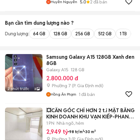
5.0
2
đã bán
Huyền Nguyễn
Bạn cần tìm
dung lượng
nào ?
Dung lượng:
64 GB
128 GB
256 GB
512 GB
1 TB
2 
Samsung Galaxy A15 128GB Xanh đen
8GB
Galaxy A15
128 GB
2.800.000 đ
Phường 7
(
P. Gia Định
mới)
2 phút trước
2
1
đã bán
Hồng Ân Phạm
💥CĂN GÓC CHỈ HƠN 2 t.ỉ MẶT BẰNG
KINH DOANH KHU VẠN KIẾP-PHAN
ĐĂNG LƯU
1 PN
Nhà ngõ, hẻm
2,949 tỷ
98 tr/m²
30 m²
Phường 3
(
P. Gia Định
mới)