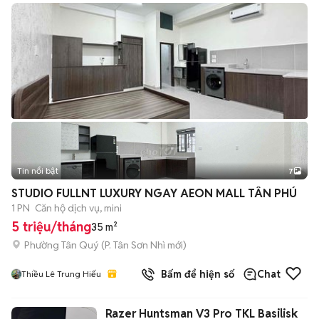
Tin nổi bật
7
+
2
STUDIO FULLNT LUXURY NGAY AEON MALL TÂN PHÚ
1 PN
Căn hộ dịch vụ, mini
5 triệu/tháng
35 m²
Phường Tân Quý
(
P. Tân Sơn Nhì
mới)
Bấm để hiện số
Chat
Thiều Lê Trung Hiếu
Razer Huntsman V3 Pro TKL Basilisk