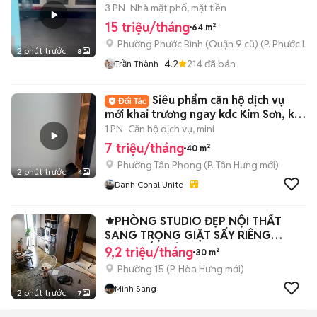
3 PN
Nhà mặt phố, mặt tiền
15 triệu/tháng
64 m²
Phường Phước Bình (Quận 9 cũ)
(
P. Phước Lo
2 phút trước
8
4.2
214
đã bán
Trần Thành
Siêu phẩm căn hộ dịch vụ
mới khai trương ngay kdc Kim Sơn, kế
tdtu,…
1 PN
Căn hộ dịch vụ, mini
7 triệu/tháng
40 m²
Phường Tân Phong
(
P. Tân Hưng
mới)
2 phút trước
4
Danh Conal Unite
⚜️PHÒNG STUDIO ĐẸP NỘI THẤT
SANG TRỌNG GIẶT SẤY RIÊNG
NGAY BẮC HẢI⚜️
9,2 triệu/tháng
30 m²
Phường 15
(
P. Hòa Hưng
mới)
Minh Sang
2 phút trước
7