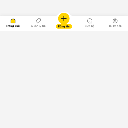
Trang chủ
Quản lý tin
Liên hệ
Tài khoản
Đăng tin
109.000 Bình chọn
Tải ứng dụng Chợ Tốt
Về Chợ Tốt
Quy chế sàn
Chính sách bảo mật
Giải quyết tranh chấp
CÔNG TY TNHH CHỢ TỐT - Người đại diện theo pháp luật:
Nguyễn Trọng Tấn; GPDKKD: 0312120782 do Sở KH & ĐT TP.HCM cấp ngày
11/01/2013;
GPMXH: 185/GP-BTTTT do Bộ Thông tin và Truyền thông