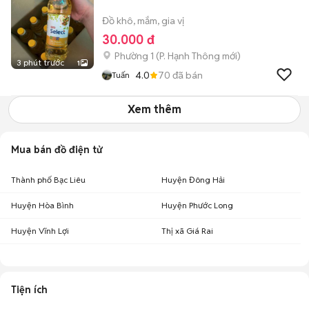
Đồ khô, mắm, gia vị
30.000 đ
Phường 1
(
P. Hạnh Thông
mới)
3 phút trước
1
4.0
70
đã bán
Tuấn
Xem thêm
Mua bán đồ điện tử
Thành phố Bạc Liêu
Huyện Đông Hải
Huyện Hòa Bình
Huyện Phước Long
Huyện Vĩnh Lợi
Thị xã Giá Rai
Tiện ích