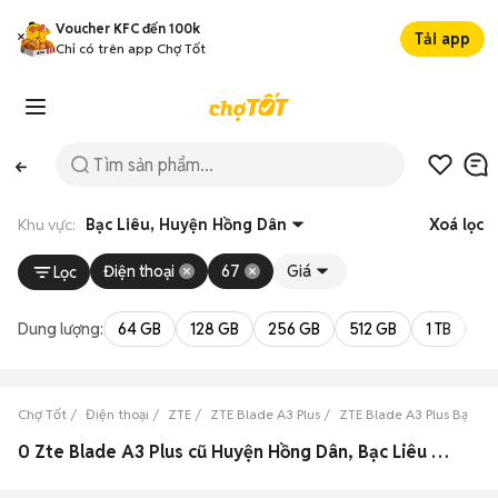
Voucher KFC đến 100k
Tải app
Chỉ có trên app Chợ Tốt
Khu vực:
Bạc Liêu, Huyện Hồng Dân
Xoá lọc
Điện thoại
67
Giá
Lọc
Dung lượng:
64 GB
128 GB
256 GB
512 GB
1 TB
2 
Chợ Tốt
Điện thoại
ZTE
ZTE Blade A3 Plus
ZTE Blade A3 Plus Bạc Liê
0 Zte Blade A3 Plus cũ Huyện Hồng Dân, Bạc Liêu đẹp