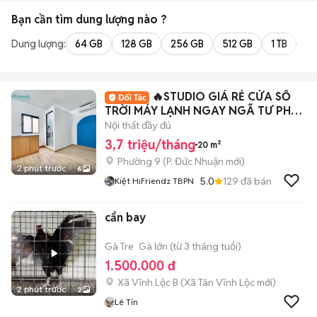
Bạn cần tìm
dung lượng
nào ?
Dung lượng:
64 GB
128 GB
256 GB
512 GB
1 TB
2 
🔥STUDIO GIÁ RẺ CỬA SỔ
TRỜI MÁY LẠNH NGAY NGÃ TƯ PHÚ
NHUẬN
Nội thất đầy đủ
3,7 triệu/tháng
20 m²
Phường 9
(
P. Đức Nhuận
mới)
2 phút trước
6
5.0
129
đã bán
Kiệt HiFriendz TBPN
cẩn bay
Gà Tre
Gà lớn (từ 3 tháng tuổi)
1.500.000 đ
Xã Vĩnh Lộc B
(
Xã Tân Vĩnh Lộc
mới)
2 phút trước
2
Lê Tín