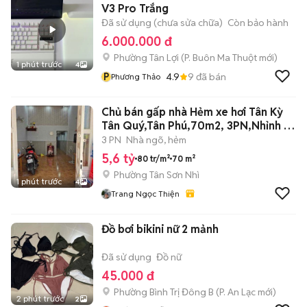
V3 Pro Trắng
Đã sử dụng (chưa sửa chữa)
Còn bảo hành
6.000.000 đ
Phường Tân Lợi
(
P. Buôn Ma Thuột
mới)
1 phút trước
4
P
4.9
9
đã bán
Phương Thảo
Chủ bán gấp nhà Hẻm xe hơi Tân Kỳ
Tân Quý,Tân Phú,70m2, 3PN,Nhỉnh 5
Tỷ
3 PN
Nhà ngõ, hẻm
5,6 tỷ
80 tr/m²
70 m²
Phường Tân Sơn Nhì
1 phút trước
4
Trang Ngọc Thiện
Đồ bơi bikini nữ 2 mảnh
Đã sử dụng
Đồ nữ
45.000 đ
Phường Bình Trị Đông B
(
P. An Lạc
mới)
2 phút trước
2