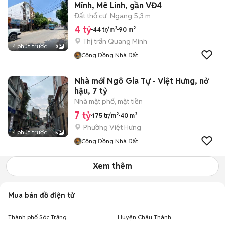
Minh, Mê Linh, gần VĐ4
Đất thổ cư
Ngang 5,3 m
4 tỷ
44 tr/m²
90 m²
Thị trấn Quang Minh
4 phút trước
3
Cộng Đồng Nhà Đất
Nhà mới Ngô Gia Tự - Việt Hưng, nở
hậu, 7 tỷ
Nhà mặt phố, mặt tiền
7 tỷ
175 tr/m²
40 m²
Phường Việt Hưng
4 phút trước
5
Cộng Đồng Nhà Đất
Xem thêm
Mua bán đồ điện tử
Thành phố Sóc Trăng
Huyện Châu Thành