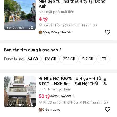
Nhà đẹp full nội thất 4 tỷ tại Đông
Anh
Nhà mặt phố, mặt tiền
4 tỷ
Xã Bắc Hồng
(
Xã Phúc Thịnh
mới)
3 phút trước
5
Cộng Đồng Nhà Đất
Bạn cần tìm
dung lượng
nào ?
Dung lượng:
64 GB
128 GB
256 GB
512 GB
1 TB
2 
🔥 Nhà Mới 100% Tô Hiệu – 4 Tầng
BTCT – HXH 5m – Full Nội Thất – 5.
3 PN
Nhà ngõ, hẻm
52 tỷ
1625 tr/m²
32 m²
Phường Tân Thới Hòa
(
P. Phú Thạnh
mới)
3 phút trước
12
Điệp Trương