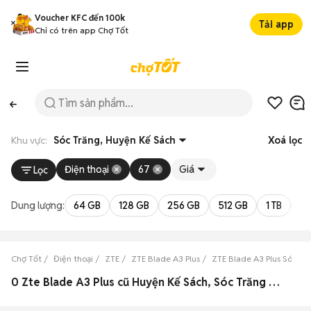
Voucher KFC đến 100k
Tải app
Chỉ có trên app Chợ Tốt
Khu vực:
Sóc Trăng, Huyện Kế Sách
Xoá lọc
Điện thoại
67
Giá
Lọc
Dung lượng:
64 GB
128 GB
256 GB
512 GB
1 TB
2 
Chợ Tốt
Điện thoại
ZTE
ZTE Blade A3 Plus
ZTE Blade A3 Plus Sóc Tr
0 Zte Blade A3 Plus cũ Huyện Kế Sách, Sóc Trăng đẹp