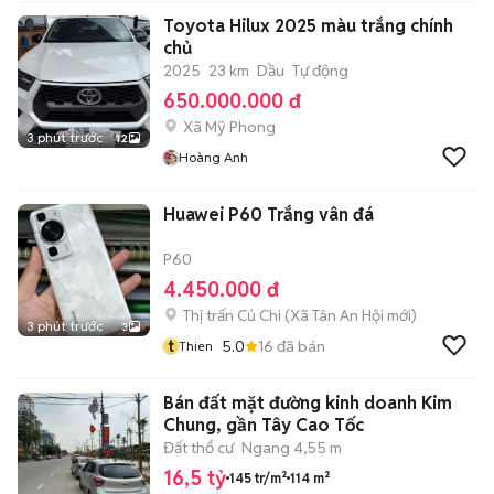
Toyota Hilux 2025 màu trắng chính
chủ
2025
23 km
Dầu
Tự động
650.000.000 đ
Xã Mỹ Phong
3 phút trước
12
Hoàng Anh
Huawei P60 Trắng vân đá
P60
4.450.000 đ
Thị trấn Củ Chi
(
Xã Tân An Hội
mới)
3 phút trước
3
t
5.0
16
đã bán
Thien
Bán đất mặt đường kinh doanh Kim
Chung, gần Tây Cao Tốc
Đất thổ cư
Ngang 4,55 m
16,5 tỷ
145 tr/m²
114 m²