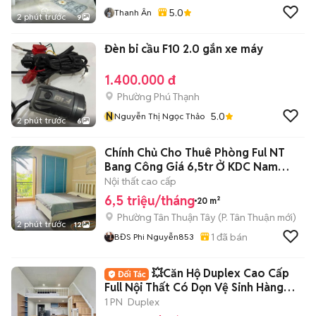
5.0
Thanh Ân
2 phút trước
9
Đèn bi cầu F10 2.0 gắn xe máy
1.400.000 đ
Phường Phú Thạnh
N
5.0
Nguyễn Thị Ngọc Thảo
2 phút trước
6
Chính Chủ Cho Thuê Phòng Ful NT
Bang Công Giá 6,5tr Ở KDC Nam
Long Q.7
Nội thất cao cấp
6,5 triệu/tháng
20 m²
Phường Tân Thuận Tây
(
P. Tân Thuận
mới)
2 phút trước
12
1
đã bán
BĐS Phi Nguyễn853
💥Căn Hộ Duplex Cao Cấp
Full Nội Thất Có Dọn Vệ Sinh Hàng
Tuần Free
1 PN
Duplex