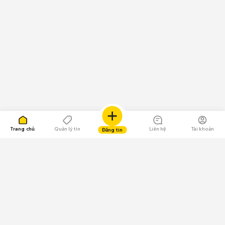
Trang chủ
Quản lý tin
Liên hệ
Tài khoản
Đăng tin
109.000 Bình chọn
Tải ứng dụng Chợ Tốt