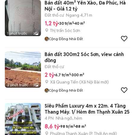
Bán đất 40m² Yên Xào, Đa Phúc, Hà
Nội - Giá 1.2 tỷ
Đất thổ cư
Ngang 4,71 m
1,2 tỷ
30 tr/m²
40 m²
Thị trấn Sóc Sơn
1 phút trước
3
Cộng Đồng Nhà Đất
Bán đất 300m2 Sóc Sơn, view cánh
đồng
Đất thổ cư
2 tỷ
6,7 tr/m²
300 m²
Xã Quang Tiến
(
Xã Nội Bài
mới)
2 phút trước
3
Cộng Đồng Nhà Đất
Siêu Phẩm Luxury 4m x 22m. 4 Tầng
Thang Máy. 1/ Hẻm 8m Thạnh Xuân 25
4 PN
Nhà ngõ, hẻm
8,6 tỷ
98 tr/m²
88 m²
Phường Thạnh Xuân
(
P. Thới An
mới)