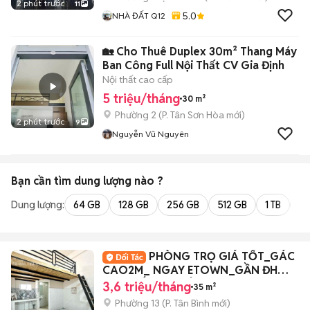
2 phút trước
11
5.0
NHÀ ĐẤT Q12
🏡 Cho Thuê Duplex 30m² Thang Máy
Ban Công Full Nội Thất CV Gia Định
Nội thất cao cấp
5 triệu/tháng
30 m²
Phường 2
(
P. Tân Sơn Hòa
mới)
2 phút trước
9
Nguyễn Vũ Nguyên
Bạn cần tìm
dung lượng
nào ?
Dung lượng:
64 GB
128 GB
256 GB
512 GB
1 TB
2 
PHÒNG TRỌ GIÁ TỐT_GÁC
CAO2M_ NGAY ETOWN_GẦN ĐH
VĂN HIẾN_ĐH CÔNG THƯƠNG
3,6 triệu/tháng
35 m²
Phường 13
(
P. Tân Bình
mới)