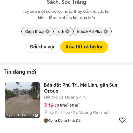
Sách, Sóc Trăng
Hãy xóa một số bộ lọc hoặc thay đổi khu vực tìm 
kiếm để xem nhiều kết quả hơn
Điện thoại
ZTE
Blade A3 Plus
Đổi khu vực
Xóa tất cả bộ lọc
Tin đăng mới
Bán đất Phù Trì, Mê Linh, gần Sun
Group
Đất thổ cư
Ngang 4 m
2 tỷ
33 tr/m²
60 m²
Xã Kim Hoa
(
Xã Quang Minh
mới)
1 phút trước
4
Cộng Đồng Nhà Đất