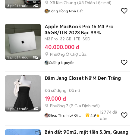
Xã Kim Chung
(
Xã Thiên Lộc
mới)
3 phút trước
2
Cộng Đồng Nhà Đất
Apple MacBook Pro 16 M3 Pro
36GB/1TB 2023 Bạc 99%
M3 Pro
32 GB
1 TB
SSD
40.000.000 đ
Phường Ô Chợ Dừa
3 phút trước
5
Cường Nguyễn
Đầm Jang Closet Nữ M Đen Trắng
Đã sử dụng
Đồ nữ
19.000 đ
Phường 7
(
P. Gia Định
mới)
4 phút trước
4
12774
đã
4.9
Shop Thanh Lý Giá
bán
Rẻ 1905
Bán đất 90m2, mặt tiền 5.3m, Quang