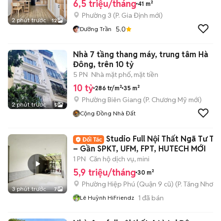
6,5 triệu/tháng
41 m²
Phường 3
(
P. Gia Định
mới)
2 phút trước
12
5.0
Dưỡng Trần
Nhà 7 tầng thang máy, trung tâm Hà
Đông, trên 10 tỷ
5 PN
Nhà mặt phố, mặt tiền
10 tỷ
286 tr/m²
35 m²
Phường Biên Giang
(
P. Chương Mỹ
mới)
2 phút trước
5
Cộng Đồng Nhà Đất
Studio Full Nội Thất Ngã Tư Th
– Gần SPKT, UFM, FPT, HUTECH MỚI
1 PN
Căn hộ dịch vụ, mini
5,9 triệu/tháng
30 m²
Phường Hiệp Phú (Quận 9 cũ)
(
P. Tăng Nhơn 
3 phút trước
7
1
đã bán
Lê Huỳnh HiFriendz