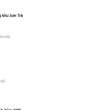
 khu Sơn Trà
Hải
mới)
ới)