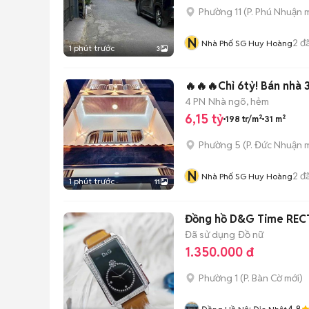
Phường 11
(
P. Phú Nhuận
m
N
2
đã
Nhà Phố SG Huy Hoàng
1 phút trước
3
🔥🔥🔥Chỉ 6tỷ! Bán nhà
4 PN
Nhà ngõ, hẻm
6,15 tỷ
198 tr/m²
31 m²
Phường 5
(
P. Đức Nhuận
m
N
2
đã
Nhà Phố SG Huy Hoàng
1 phút trước
11
Đồng hồ D&G Time RE
Đã sử dụng
Đồ nữ
1.350.000 đ
Phường 1
(
P. Bàn Cờ
mới)
4.8