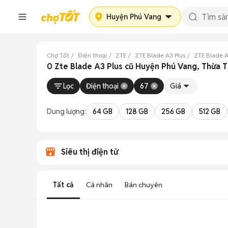
Huyện Phú Vang
Chợ Tốt
Điện thoại
ZTE
ZTE Blade A3 Plus
ZTE Blade A
0 Zte Blade A3 Plus cũ Huyện Phú Vang, Thừa 
Lọc
Điện thoại
67
Giá
Dung lượng:
64 GB
128 GB
256 GB
512 GB
Siêu thị điện tử
Tất cả
Cá nhân
Bán chuyên