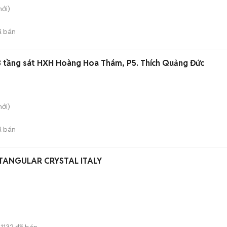
ới)
 bán
 3 tầng sát HXH Hoàng Hoa Thám, P5. Thích Quảng Đức
ới)
 bán
CTANGULAR CRYSTAL ITALY
1132
đã bán