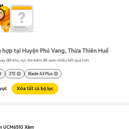
 hợp tại Huyện Phú Vang, Thừa Thiên Huế
hay đổi khu vực tìm kiếm để xem nhiều kết quả hơn
ZTE
Blade A3 Plus
 vực
Xóa tất cả bộ lọc
am UCM6510 Xám