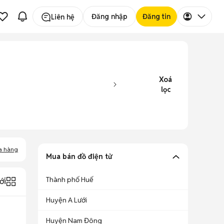
Đăng nhập
Đăng tin
Liên hệ
Xoá
lọc
a hàng
Mua bán đồ điện tử
Thành phố Huế
ới
Huyện A Lưới
Huyện Nam Đông