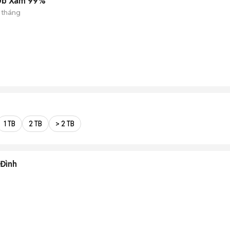
6Gb Xám 99%
 tháng
)
1 TB
2 TB
> 2 TB
 Đình