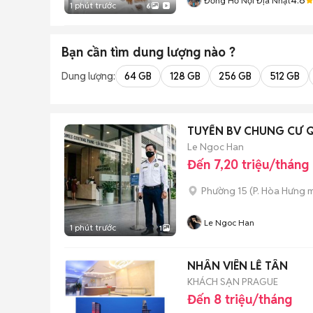
Đồng Hồ Nội Địa Nhật
1 phút trước
6
Bạn cần tìm
dung lượng
nào ?
Dung lượng:
64 GB
128 GB
256 GB
512 GB
TUYỂN BV CHUNG CƯ 
Le Ngoc Han
Đến 7,20 triệu/tháng
Phường 15
(
P. Hòa Hưng
m
Le Ngoc Han
1 phút trước
1
NHÂN VIÊN LỄ TÂN
KHÁCH SẠN PRAGUE
Đến 8 triệu/tháng