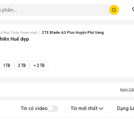
3 Plus Thừa Thiên Huế
ZTE Blade A3 Plus Huyện Phú Vang
Thiên Huế đẹp
1 TB
2 TB
> 2 TB
Xem Cử
Tin có video
Tin mới nhất
Dạng lư