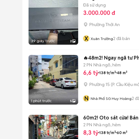
Đã sử dụng
3.000.000 đ
Phường Thới An
X
2
đã bán
Xuân Trường
39 giây trước
2
🔥48m2! Ngay ngã tư Ph
2 PN
Nhà ngõ, hẻm
6,6 tỷ
138 tr/m²
48 m²
Phường 15
(
P. Cầu Kiệu
mớ
N
2
đã
Nhà Phố SG Huy Hoàng
1 phút trước
5
60m2! Oto sát cửa! Bán 
2 PN
Nhà ngõ, hẻm
8,3 tỷ
138 tr/m²
60 m²