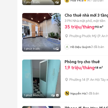
h
4.8
147
đã bán
Hòa 9
1 phút trước
3
Cho thuê nhà mới 3 tầng
3 PN
Nhà mặt phố, mặt tiền
35 triệu/tháng
90 m²
Phường Phước Mỹ
(
P. An 
3
đã bán
Hồ Diệu Quỳnh
1 phút trước
12
Phòng trọ cho thuê
1,9 triệu/tháng
18 m²
Phường 14
(
P. An Hội Tây
m
N
3
đã bán
Nguyễn Hà
1 phút trước
3