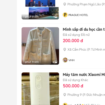
Phường Phạm Ngũ Lão
(
P
P
PRAGUE HOTEL
1 phút trước
1
Mình sắp đi du học cần t
Đã sử dụng
Đồ nữ
200.000 đ
Xã Cẩm Phúc
(
P. Tứ Minh
m
VHH
1 phút trước
6
Máy tăm nước Xiaomi M
Đã sử dụng
Khác
500.000 đ
Phường 9
(
P. Đức Nhuận
m