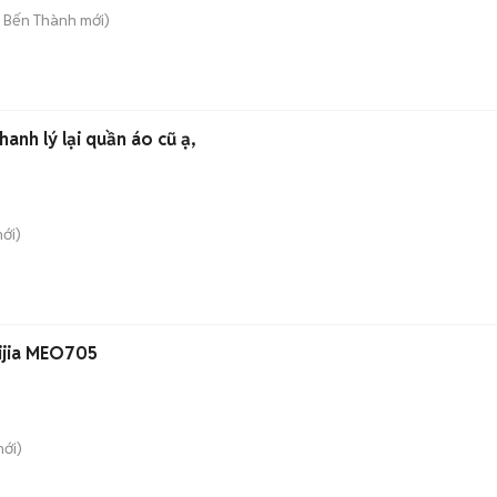
. Bến Thành
mới)
hanh lý lại quần áo cũ ạ,
ới)
ijia MEO705
ới)