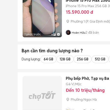
iPhone 15 Pro Max 25
iPhone 15 Pro Max
256 GB
3
15.590.000 đ
Phường 1
(
P. Gia Định
mới
2
đã bán
Hoàn Hữu
1 phút trước
6
Bạn cần tìm
dung lượng
nào ?
Dung lượng:
64 GB
128 GB
256 GB
512 GB
Phụ bếp Phở, Tạp vụ Ba
Gà Vị Mộc
Đến 10 triệu/tháng
Phường Ngọc Hà