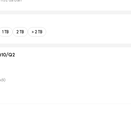
1 TB
2 TB
> 2 TB
Q10/Q2
ới)