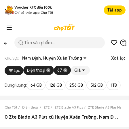
Voucher KFC đến 100k
Tải app
Chỉ có trên app Chợ Tốt
Khu vực:
Nam Định, Huyện Xuân Trường
Xoá lọc
Điện thoại
67
Giá
Lọc
Dung lượng:
64 GB
128 GB
256 GB
512 GB
1 TB
2 
Chợ Tốt
Điện thoại
ZTE
ZTE Blade A3 Plus
ZTE Blade A3 Plus Nam Đ
0 Zte Blade A3 Plus cũ Huyện Xuân Trường, Nam Định đẹp