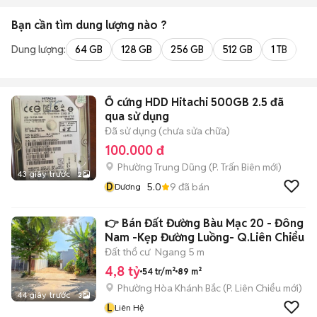
Bạn cần tìm
dung lượng
nào ?
Dung lượng:
64 GB
128 GB
256 GB
512 GB
1 TB
2 
Ổ cứng HDD Hitachi 500GB 2.5 đã
qua sử dụng
Đã sử dụng (chưa sửa chữa)
100.000 đ
Phường Trung Dũng
(
P. Trấn Biên
mới)
43 giây trước
2
D
5.0
9
đã bán
Dương
👉 Bán Đất Đường Bàu Mạc 20 - Đông
Nam -Kẹp Đường Luồng- Q.Liên Chiểu
Đất thổ cư
Ngang 5 m
4,8 tỷ
54 tr/m²
89 m²
Phường Hòa Khánh Bắc
(
P. Liên Chiểu
mới)
44 giây trước
3
L
Liên Hệ