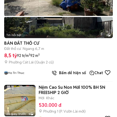
Tin nổi bật
3
BÁN ĐẤT THỔ CƯ
Đất thổ cư
Ngang 6,7 m
8,5 tỷ
92 tr/m²
92 m²
Phường Cát Lái (Quận 2 cũ)
Bấm để hiện số
Chat
Ho Tri Thuc
Nệm Cao Su Non Mới 100% BH 5N
FREESHIP 2 GIỜ
Mới
Khác
530.000 đ
Phường 1
(
P. Vườn Lài
mới)
26 giây trước
5