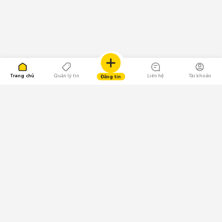
Trang chủ
Quản lý tin
Liên hệ
Tài khoản
Đăng tin
109.000 Bình chọn
Tải ứng dụng Chợ Tốt
Về Chợ Tốt
Quy chế sàn
Chính sách bảo mật
Giải quyết tranh chấp
CÔNG TY TNHH CHỢ TỐT - Người đại diện theo pháp luật: