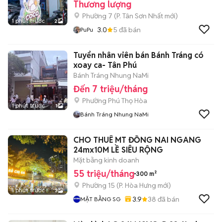
Thương lượng
Phường 7
(
P. Tân Sơn Nhất
mới)
1 phút trước
2
3.0
5
đã bán
PuPu
Tuyển nhân viên bán Bánh Tráng có
xoay ca- Tân Phú
Bánh Tráng Nhung NaMi
Đến 7 triệu/tháng
Phường Phú Thọ Hòa
1 phút trước
1
Bánh Tráng Nhung NaMi
CHO THUÊ MT ĐỒNG NAI NGANG
24mx10M LỀ SIÊU RỘNG
Mặt bằng kinh doanh
55 triệu/tháng
300 m²
Phường 15
(
P. Hòa Hưng
mới)
1 phút trước
3
3.9
38
đã bán
MẶT BẰNG SG