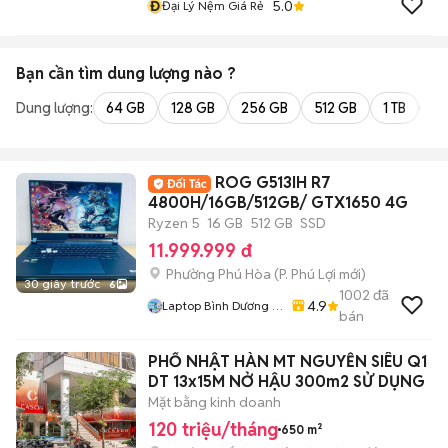
Đ
5.0
Đại Lý Nệm Giá Rẻ
Bạn cần tìm
dung lượng
nào ?
Dung lượng:
64 GB
128 GB
256 GB
512 GB
1 TB
2 
ROG G513IH R7
4800H/16GB/512GB/ GTX1650 4G
Ryzen 5
16 GB
512 GB
SSD
11.999.999 đ
Phường Phú Hòa
(
P. Phú Lợi
mới)
30 giây trước
6
1002
đã
4.9
Laptop Bình Dương (
bán
Huỳnh Gia )
PHỐ NHẬT HÀN MT NGUYỄN SIÊU Q1
DT 13x15M NỞ HẬU 300m2 SỬ DỤNG
Mặt bằng kinh doanh
120 triệu/tháng
650 m²