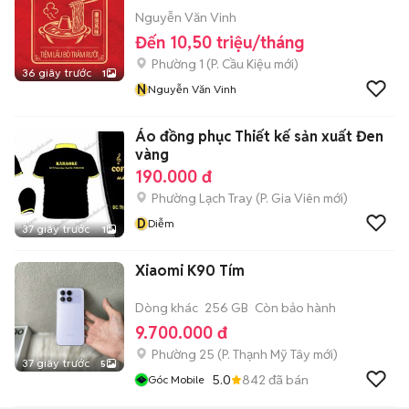
Nguyễn Văn Vinh
Đến 10,50 triệu/tháng
Phường 1
(
P. Cầu Kiệu
mới)
36 giây trước
1
N
Nguyễn Văn Vinh
Áo đồng phục Thiết kế sản xuất Đen
vàng
190.000 đ
Phường Lạch Tray
(
P. Gia Viên
mới)
D
Diễm
37 giây trước
1
Xiaomi K90 Tím
Dòng khác
256 GB
Còn bảo hành
9.700.000 đ
Phường 25
(
P. Thạnh Mỹ Tây
mới)
37 giây trước
5
5.0
842
đã bán
Góc Mobile