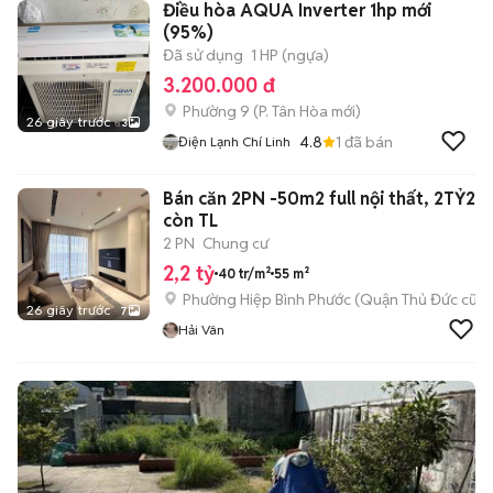
Điều hòa AQUA Inverter 1hp mới
(95%)
Đã sử dụng
1 HP (ngựa)
3.200.000 đ
Phường 9
(
P. Tân Hòa
mới)
26 giây trước
3
4.8
1
đã bán
Điện Lạnh Chí Linh
Bán căn 2PN -50m2 full nội thất, 2TỶ2
còn TL
2 PN
Chung cư
2,2 tỷ
40 tr/m²
55 m²
Phường Hiệp Bình Phước (Quận Thủ Đức cũ)
26 giây trước
7
Hải Vân