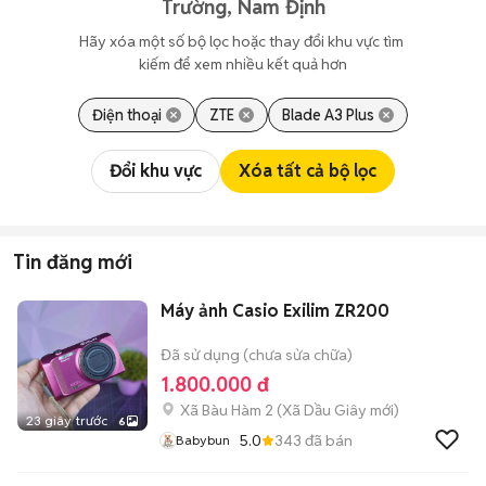
Trường, Nam Định
Hãy xóa một số bộ lọc hoặc thay đổi khu vực tìm 
kiếm để xem nhiều kết quả hơn
Điện thoại
ZTE
Blade A3 Plus
Đổi khu vực
Xóa tất cả bộ lọc
Tin đăng mới
Máy ảnh Casio Exilim ZR200
Đã sử dụng (chưa sửa chữa)
1.800.000 đ
Xã Bàu Hàm 2
(
Xã Dầu Giây
mới)
23 giây trước
6
5.0
343
đã bán
Babybun