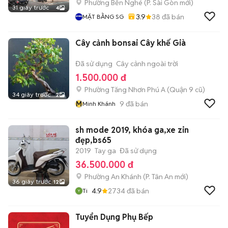
Phường Bến Nghé
(
P. Sài Gòn
mới)
31 giây trước
4
3.9
38
đã bán
MẶT BẰNG SG
Cây cảnh bonsai Cây khế Già
Đã sử dụng
Cây cảnh ngoài trời
1.500.000 đ
Phường Tăng Nhơn Phú A (Quận 9 cũ)
34 giây trước
2
M
9
đã bán
Minh Khánh
sh mode 2019, khóa ga,xe zin
đẹp,bs65
2019
Tay ga
Đã sử dụng
36.500.000 đ
Phường An Khánh
(
P. Tân An
mới)
36 giây trước
12
4.9
2734
đã bán
Ti
Tuyển Dụng Phụ Bếp