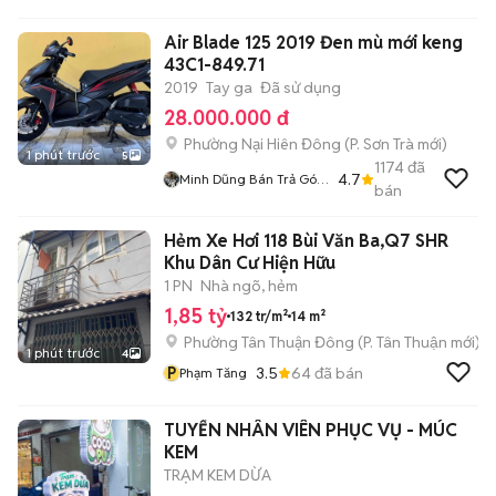
Air Blade 125 2019 Đen mù mới keng
43C1-849.71
2019
Tay ga
Đã sử dụng
28.000.000 đ
Phường Nại Hiên Đông
(
P. Sơn Trà
mới)
1 phút trước
5
1174
đã
4.7
Minh Dũng Bán Trả Góp
bán
136 Vân Đồn
Hẻm Xe Hơi 118 Bùi Văn Ba,Q7 SHR
Khu Dân Cư Hiện Hữu
1 PN
Nhà ngõ, hẻm
1,85 tỷ
132 tr/m²
14 m²
Phường Tân Thuận Đông
(
P. Tân Thuận
mới)
1 phút trước
4
P
3.5
64
đã bán
Phạm Tăng
TUYỂN NHÂN VIÊN PHỤC VỤ - MÚC
KEM
TRẠM KEM DỪA