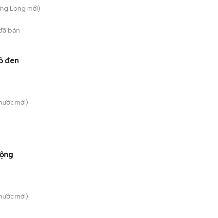
ưng Long
mới)
đã bán
ỏ đen
hước
mới)
động
hước
mới)