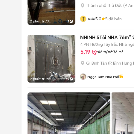
Thành phố Thủ Đức
(
P. A
T
5.0
5
đã bán
Tuấn
2 phút trước
5
NHỈNH 5Tỏi NHÀ 76m² 
4 PN
Hướng Tây Bắc
Nhà ng
5,19 tỷ
68 tr/m²
76 m²
Q. Bình Tân
(
P. Bình Hưng
Ngọc Tâm Nhà Phố
2 phút trước
12