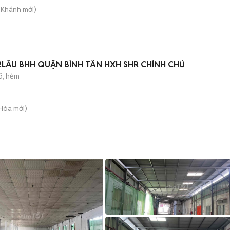
n Khánh
mới)
2LẦU BHH QUẬN BÌNH TÂN HXH SHR CHÍNH CHỦ
õ, hẻm
 Hòa
mới)