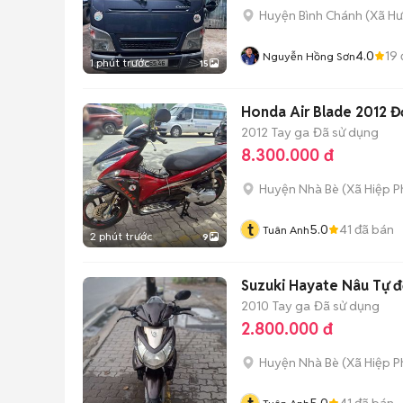
Huyện Bình Chánh
(
Xã H
4.0
19
Nguyễn Hồng Sơn
1 phút trước
15
Honda Air Blade 2012 Đ
2012
Tay ga
Đã sử dụng
8.300.000 đ
Huyện Nhà Bè
(
Xã Hiệp P
t
5.0
41
đã bán
Tuân Anh
2 phút trước
9
Suzuki Hayate Nâu Tự 
2010
Tay ga
Đã sử dụng
2.800.000 đ
Huyện Nhà Bè
(
Xã Hiệp P
5.0
41
đã bán