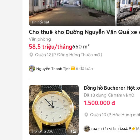
Tin nổi bật
Cho thuê kho Đường Nguyễn Văn Quá xe c
Văn phòng
58,5 triệu/tháng
650 m²
Quận 12
(
P. Đông Hưng Thuận
mới)
6
đã bán
Nguyễn Thanh Tịnh
Đồng hồ Bucherer Hột x
Đã sử dụng
Cả nam và nữ
1.500.000 đ
Quận 10
(
P. Hòa Hưng
mới
4.8
1
GIAO LƯU SƯU TẦM
3 phút trước
6