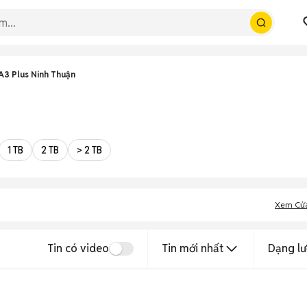
A3 Plus Ninh Thuận
1 TB
2 TB
> 2 TB
Xem Cử
Tin có video
Tin mới nhất
Dạng lư