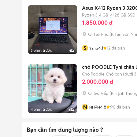
Asus X412 Ryzen 3 32
Ryzen 3
4 GB
< 128 GB
SSD
1.850.000 đ
Q. Tân Phú
(
P. Tân Sơn Nhì
S
4.1
12
đã bán
Sang
3 phút trước
4
chó POODLE Tyni chân l
Chó Poodle
Chó con (dưới 3
2.000.000 đ
Q. Gò Vấp
(
P. Hạnh Thôn
N
4.8
90
đã bán
NHÂN
4 phút trước
6
Bạn cần tìm
dung lượng
nào ?