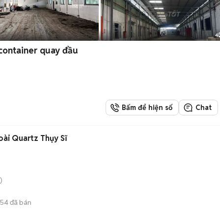
4
ontainer quay đầu
Bấm để hiện số
Chat
oài Quartz Thụy Sĩ
)
654
đã bán