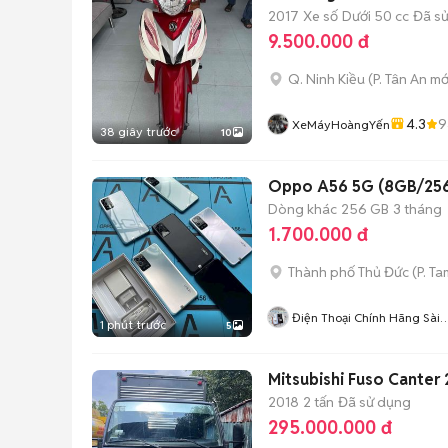
2017
Xe số
Dưới 50 cc
Đã s
9.500.000 đ
Q. Ninh Kiều
(
P. Tân An
mớ
4.3
9
XeMáyHoàngYến
38 giây trước
10
Dòng khác
256 GB
3 tháng
1.700.000 đ
Thành phố Thủ Đức
(
P. Ta
Điện Thoại Chính Hãng Sài
1 phút trước
5
Gòn
Mitsubishi Fuso Canter 
2018
2 tấn
Đã sử dụng
295.000.000 đ