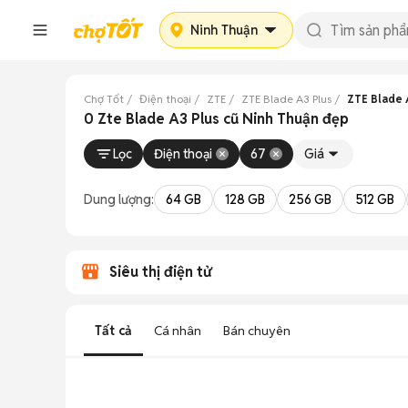
Ninh Thuận
Chợ Tốt
Điện thoại
ZTE
ZTE Blade A3 Plus
ZTE Blade 
0 Zte Blade A3 Plus cũ Ninh Thuận đẹp
Lọc
Điện thoại
67
Giá
Dung lượng:
64 GB
128 GB
256 GB
512 GB
Siêu thị điện tử
Tất cả
Cá nhân
Bán chuyên