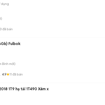
ử dụng
i)
3
đã bán
Oppo A56 5G (8GB/256Gb) Fulbok
m Bình
mới)
4.9
11
đã bán
2018 1T9 hạ tải 1T490 Xám x