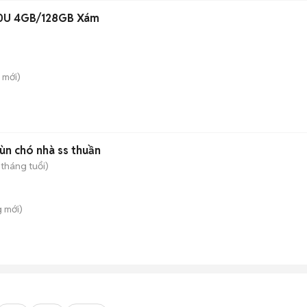
00U 4GB/128GB Xám
mới)
ùn chó nhà ss thuần
 tháng tuổi)
g
mới)