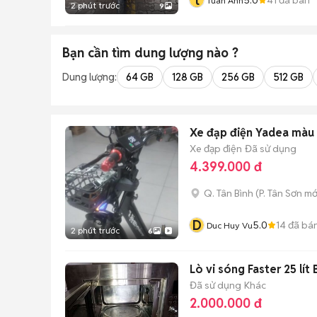
t
Tuân Anh
2 phút trước
9
Bạn cần tìm
dung lượng
nào ?
Dung lượng:
64 GB
128 GB
256 GB
512 GB
Xe đạp điện Yadea màu
Xe đạp điện
Đã sử dụng
4.399.000 đ
Q. Tân Bình
(
P. Tân Sơn
mớ
D
5.0
14
đã bá
Duc Huy Vu
2 phút trước
6
Lò vi sóng Faster 25 lí
Đã sử dụng
Khác
2.000.000 đ