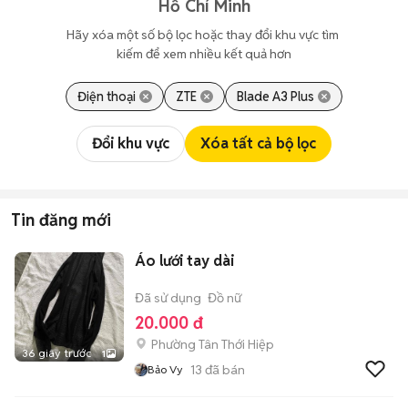
Hồ Chí Minh
Hãy xóa một số bộ lọc hoặc thay đổi khu vực tìm 
kiếm để xem nhiều kết quả hơn
Điện thoại
ZTE
Blade A3 Plus
Đổi khu vực
Xóa tất cả bộ lọc
Tin đăng mới
Áo lưới tay dài
Đã sử dụng
Đồ nữ
20.000 đ
Phường Tân Thới Hiệp
36 giây trước
1
13
đã bán
Bảo Vy