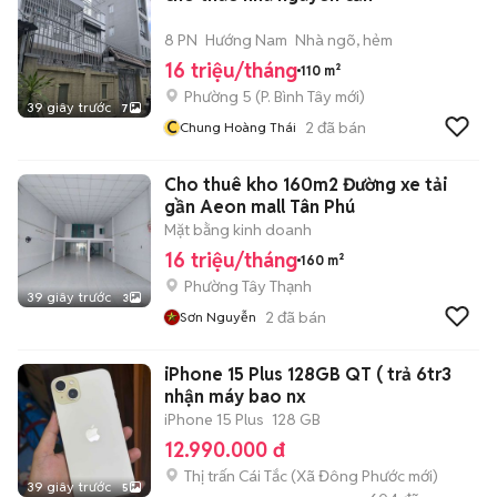
8 PN
Hướng Nam
Nhà ngõ, hẻm
16 triệu/tháng
110 m²
Phường 5
(
P. Bình Tây
mới)
39 giây trước
7
C
2
đã bán
Chung Hoàng Thái
Cho thuê kho 160m2 Đường xe tải
gần Aeon mall Tân Phú
Mặt bằng kinh doanh
16 triệu/tháng
160 m²
Phường Tây Thạnh
39 giây trước
3
2
đã bán
Sơn Nguyễn
iPhone 15 Plus 128GB QT ( trả 6tr3
nhận máy bao nx
iPhone 15 Plus
128 GB
12.990.000 đ
Thị trấn Cái Tắc
(
Xã Đông Phước
mới)
39 giây trước
5