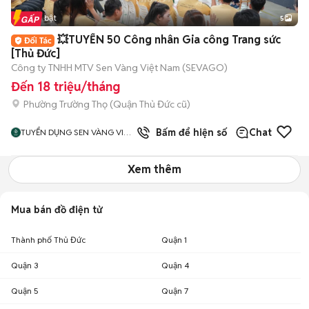
Tin nổi bật
5
💥TUYỂN 50 Công nhân Gia công Trang sức
[Thủ Đức]
Công ty TNHH MTV Sen Vàng Việt Nam (SEVAGO)
Đến 18 triệu/tháng
Phường Trường Thọ (Quận Thủ Đức cũ)
Bấm để hiện số
Chat
TUYỂN DỤNG SEN VÀNG VIỆT
NAM
Xem thêm
Mua bán đồ điện tử
Thành phố Thủ Đức
Quận 1
Quận 3
Quận 4
Quận 5
Quận 7