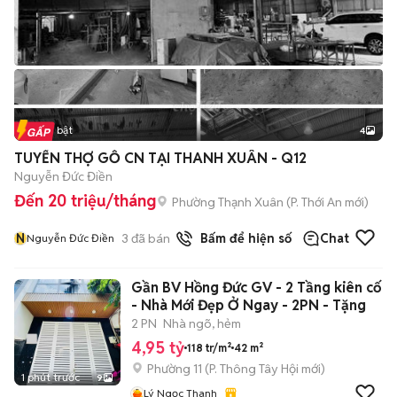
Tin nổi bật
4
TUYỂN THỢ GỖ CN TẠI THANH XUÂN - Q12
Nguyễn Đức Điền
Đến 20 triệu/tháng
Phường Thạnh Xuân
(
P. Thới An
mới)
N
3
đã bán
Bấm để hiện số
Chat
Nguyễn Đức Điền
Gần BV Hồng Đức GV - 2 Tầng kiên cố
- Nhà Mới Đẹp Ở Ngay - 2PN - Tặng
2 PN
Nhà ngõ, hẻm
4,95 tỷ
118 tr/m²
42 m²
Phường 11
(
P. Thông Tây Hội
mới)
1 phút trước
9
Lý Ngọc Thanh