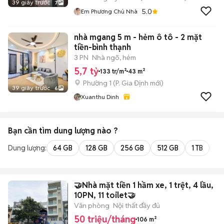
39 giây trước
7
5.0
Em Phương Chủ Nhà
nhà mgang 5 m - hẻm ô tô - 2 mặt
tiền-bình thạnh
3 PN
Nhà ngõ, hẻm
5,7 tỷ
133 tr/m²
43 m²
Phường 1
(
P. Gia Định
mới)
39 giây trước
6
Xuanthu Dinh
Bạn cần tìm
dung lượng
nào ?
Dung lượng:
64 GB
128 GB
256 GB
512 GB
1 TB
2 
🤝Nhà mặt tiền 1 hầm xe, 1 trệt, 4 lầu,
10PN, 11 toilet🤝
Văn phòng
Nội thất đầy đủ
50 triệu/tháng
106 m²