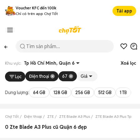
Voucher KFC đến 100k
Tải app
Chỉ có trên app Chợ Tốt
Khu vực:
Tp Hồ Chí Minh, Quận 6
Xoá lọc
Điện thoại
67
Giá
Lọc
Dung lượng:
64 GB
128 GB
256 GB
512 GB
1 TB
2 
Chợ Tốt
Điện thoại
ZTE
ZTE Blade A3 Plus
ZTE Blade A3 Plus Tp Hồ 
0 Zte Blade A3 Plus cũ Quận 6 đẹp