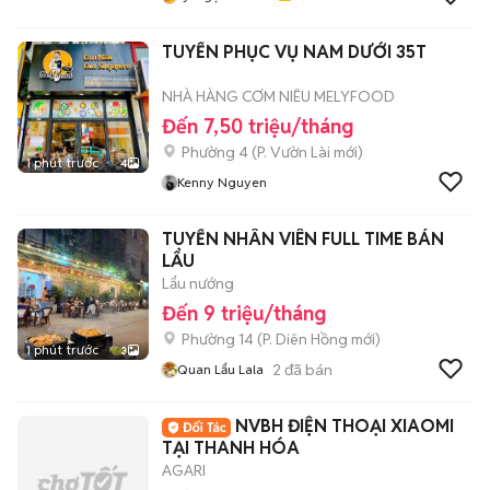
TUYỂN PHỤC VỤ NAM DƯỚI 35T
NHÀ HÀNG CƠM NIÊU MELYFOOD
Đến 7,50 triệu/tháng
Phường 4
(
P. Vườn Lài
mới)
1 phút trước
4
Kenny Nguyen
TUYỂN NHÂN VIÊN FULL TIME BÁN
LẨU
Lẩu nướng
Đến 9 triệu/tháng
Phường 14
(
P. Diên Hồng
mới)
1 phút trước
3
2
đã bán
Quan Lẩu Lala
NVBH ĐIỆN THOẠI XIAOMI
TẠI THANH HÓA
AGARI