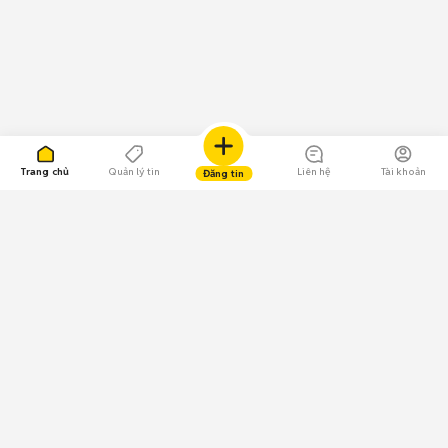
Trang chủ
Quản lý tin
Liên hệ
Tài khoản
Đăng tin
109.000 Bình chọn
Tải ứng dụng Chợ Tốt
Về Chợ Tốt
Quy chế sàn
Chính sách bảo mật
Giải quyết tranh chấp