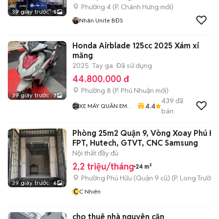
Phường 4
(
P. Chánh Hưng
mới)
39 giây trước
5
Nhân Unite BĐS
Honda Airblade 125cc 2025 Xám xi
măng
2025
Tay ga
Đã sử dụng
44.800.000 đ
Phường 8
(
P. Phú Nhuận
mới)
39 giây trước
7
439
đã
4.4
XE MÁY QUÂN EM
bán
99
Phòng 25m2 Quận 9, Vòng Xoay Phú Hữ
FPT, Hutech, GTVT, CNC Samsung
Nội thất đầy đủ
2,2 triệu/tháng
24 m²
Phường Phú Hữu (Quận 9 cũ)
(
P. Long Trường
39 giây trước
6
C
C Nhiên
cho thuê nhà nguyên căn