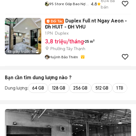
604
đã
4.8
95 Store Góp Bao Nợ
bán
Xấu
Duplex Full nt Ngay Aeon -
Đh HUIT - ĐH VHU
1 PN
Duplex
3,8 triệu/tháng
25 m²
Phường Tây Thạnh
43 giây trước
10
Huỳnh Bảo Thiên
Bạn cần tìm
dung lượng
nào ?
Dung lượng:
64 GB
128 GB
256 GB
512 GB
1 TB
2 