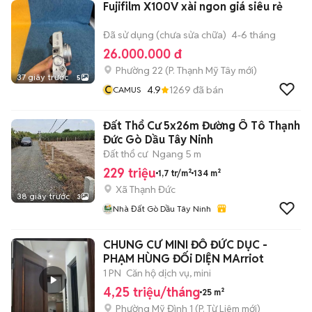
Fujifilm X100V xài ngon giá siêu rẻ
Đã sử dụng (chưa sửa chữa)
4-6 tháng
26.000.000 đ
Phường 22
(
P. Thạnh Mỹ Tây
mới)
37 giây trước
5
C
4.9
1269
đã bán
CAMUS
Đất Thổ Cư 5x26m Đường Ô Tô Thạnh
Đức Gò Dầu Tây Ninh
Đất thổ cư
Ngang 5 m
229 triệu
1,7 tr/m²
134 m²
Xã Thạnh Đức
38 giây trước
3
Nhà Đất Gò Dầu Tây Ninh
CHUNG CƯ MINI ĐỖ ĐỨC DỤC -
PHẠM HÙNG ĐỐi DIỆN MArriot
1 PN
Căn hộ dịch vụ, mini
4,25 triệu/tháng
25 m²
Phường Mỹ Đình 1
(
P. Từ Liêm
mới)