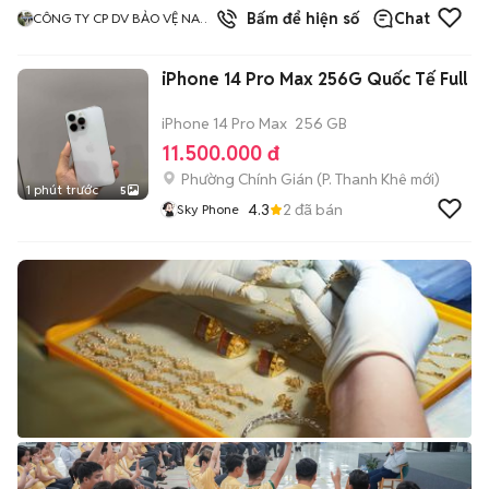
3
đã bán
Bấm để hiện số
Chat
CÔNG TY CP DV BẢO VỆ NAM
KỲ
iPhone 14 Pro Max 256G Quốc Tế Full
iPhone 14 Pro Max
256 GB
11.500.000 đ
Phường Chính Gián
(
P. Thanh Khê
mới)
1 phút trước
5
4.3
2
đã bán
Sky Phone