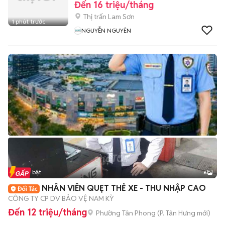
Đến 16 triệu/tháng
Thị trấn Lam Sơn
1 phút trước
NGUYỄN NGUYÊN
Tin nổi bật
6
+
2
NHÂN VIÊN QUẸT THẺ XE - THU NHẬP CAO
CÔNG TY CP DV BẢO VỆ NAM KỲ
Đến 12 triệu/tháng
Phường Tân Phong
(
P. Tân Hưng
mới)