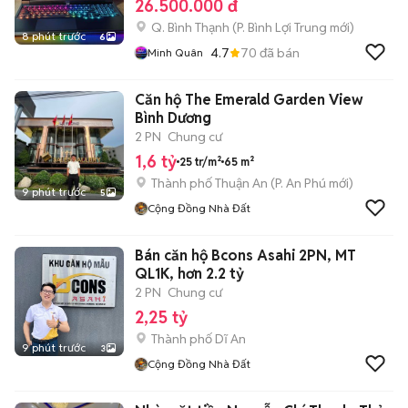
26.500.000 đ
Q. Bình Thạnh
(
P. Bình Lợi Trung
mới)
8 phút trước
6
4.7
70
đã bán
Minh Quân
Căn hộ The Emerald Garden View
Bình Dương
2 PN
Chung cư
1,6 tỷ
25 tr/m²
65 m²
Thành phố Thuận An
(
P. An Phú
mới)
9 phút trước
5
Cộng Đồng Nhà Đất
Bán căn hộ Bcons Asahi 2PN, MT
QL1K, hơn 2.2 tỷ
2 PN
Chung cư
2,25 tỷ
Thành phố Dĩ An
9 phút trước
3
Cộng Đồng Nhà Đất