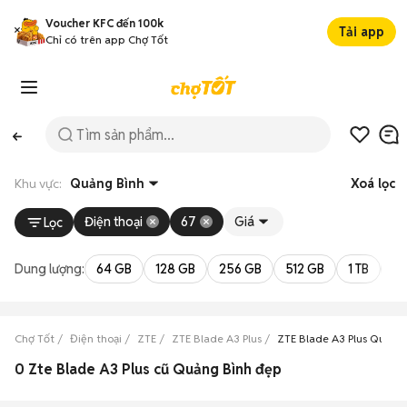
Voucher KFC đến 100k
Tải app
Chỉ có trên app Chợ Tốt
Khu vực:
Quảng Bình
Xoá lọc
Điện thoại
67
Giá
Lọc
Dung lượng:
64 GB
128 GB
256 GB
512 GB
1 TB
2 
Chợ Tốt
Điện thoại
ZTE
ZTE Blade A3 Plus
ZTE Blade A3 Plus Quảng
0 Zte Blade A3 Plus cũ Quảng Bình đẹp