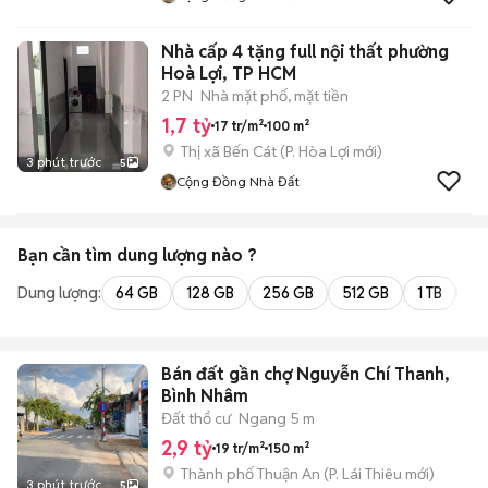
Nhà cấp 4 tặng full nội thất phường
Hoà Lợi, TP HCM
2 PN
Nhà mặt phố, mặt tiền
1,7 tỷ
17 tr/m²
100 m²
Thị xã Bến Cát
(
P. Hòa Lợi
mới)
3 phút trước
5
Cộng Đồng Nhà Đất
Bạn cần tìm
dung lượng
nào ?
Dung lượng:
64 GB
128 GB
256 GB
512 GB
1 TB
2 
Bán đất gần chợ Nguyễn Chí Thanh,
Bình Nhâm
Đất thổ cư
Ngang 5 m
2,9 tỷ
19 tr/m²
150 m²
Thành phố Thuận An
(
P. Lái Thiêu
mới)
3 phút trước
5