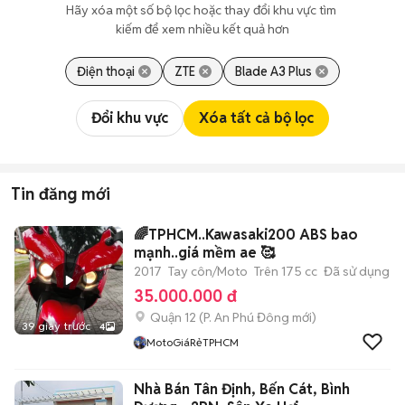
Hãy xóa một số bộ lọc hoặc thay đổi khu vực tìm 
kiếm để xem nhiều kết quả hơn
Điện thoại
ZTE
Blade A3 Plus
Đổi khu vực
Xóa tất cả bộ lọc
Tin đăng mới
🌈TPHCM..Kawasaki200 ABS bao
mạnh..giá mềm ae 🥰
2017
Tay côn/Moto
Trên 175 cc
Đã sử dụng
35.000.000 đ
Quận 12
(
P. An Phú Đông
mới)
39 giây trước
4
MotoGiáRẻTPHCM
Nhà Bán Tân Định, Bến Cát, Bình