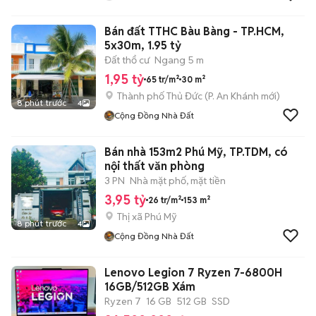
Bán đất TTHC Bàu Bàng - TP.HCM,
5x30m, 1.95 tỷ
Đất thổ cư
Ngang 5 m
1,95 tỷ
65 tr/m²
30 m²
Thành phố Thủ Đức
(
P. An Khánh
mới)
8 phút trước
4
Cộng Đồng Nhà Đất
Bán nhà 153m2 Phú Mỹ, TP.TDM, có
nội thất văn phòng
3 PN
Nhà mặt phố, mặt tiền
3,95 tỷ
26 tr/m²
153 m²
Thị xã Phú Mỹ
8 phút trước
4
Cộng Đồng Nhà Đất
Lenovo Legion 7 Ryzen 7-6800H
16GB/512GB Xám
Ryzen 7
16 GB
512 GB
SSD