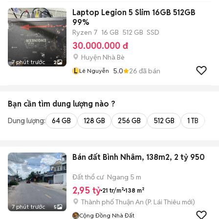
Laptop Legion 5 Slim 16GB 512GB
99%
Ryzen 7
16 GB
512 GB
SSD
30.000.000 đ
Huyện Nhà Bè
7 phút trước
2
L
5.0
26
đã bán
Lê Nguyễn
Bạn cần tìm
dung lượng
nào ?
Dung lượng:
64 GB
128 GB
256 GB
512 GB
1 TB
2 
Bán đất Bình Nhâm, 138m2, 2 tỷ 950
Đất thổ cư
Ngang 5 m
2,95 tỷ
21 tr/m²
138 m²
Thành phố Thuận An
(
P. Lái Thiêu
mới)
7 phút trước
5
Cộng Đồng Nhà Đất