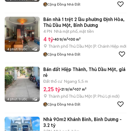
Cộng Đồng Nhà Đất
Bán nhà 1 trệt 2 lầu phường Định Hòa,
Thủ Dầu Một, Bình Dương
4 PN
Nhà mặt phố, mặt tiền
4 tỷ
40 tr/m²
100 m²
Thành phố Thủ Dầu Một
(
P. Chánh Hiệp
mới)
4 phút trước
4
Cộng Đồng Nhà Đất
Bán đất Hiệp Thành, Thủ Dầu Một, giá
rẻ
Đất thổ cư
Ngang 5,5 m
2,25 tỷ
21 tr/m²
107 m²
Thành phố Thủ Dầu Một
(
P. Phú Lợi
mới)
4 phút trước
3
Cộng Đồng Nhà Đất
Nhà 90m2 Khánh Bình, Bình Dương -
3.2 tỷ