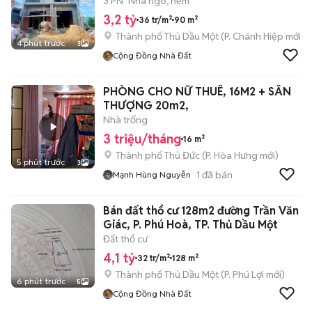
3 PN
Nhà ngõ, hẻm
3,2 tỷ
36 tr/m²
90 m²
Thành phố Thủ Dầu Một
(
P. Chánh Hiệp
mới)
4 phút trước
3
Cộng Đồng Nhà Đất
PHÒNG CHO NỮ THUÊ, 16M2 + SÂN
THƯỢNG 20m2,
Nhà trống
3 triệu/tháng
16 m²
Thành phố Thủ Đức
(
P. Hòa Hưng
mới)
5 phút trước
3
1
đã bán
Mạnh Hùng Nguyễn
Bán đất thổ cư 128m2 đường Trần Văn
Giác, P. Phú Hoà, TP. Thủ Dầu Một
Đất thổ cư
4,1 tỷ
32 tr/m²
128 m²
Thành phố Thủ Dầu Một
(
P. Phú Lợi
mới)
6 phút trước
5
Cộng Đồng Nhà Đất