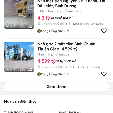
Nhà mặt tiền Nguyễn Chí Thanh, Thủ
Dầu Một, Bình Dương
3 PN
Nhà mặt phố, mặt tiền
4,3 tỷ
41 tr/m²
104 m²
Thành phố Thủ Dầu Một
(
P. Phú An
mới)
10 phút trước
5
Cộng Đồng Nhà Đất
Nhà góc 2 mặt tiền Bình Chuẩn,
Thuận Giao, 4.599 tỷ
Nhà mặt phố, mặt tiền
4,599 tỷ
51 tr/m²
91 m²
Thành phố Thủ Đức
(
P. An Khánh
mới)
10 phút trước
3
Cộng Đồng Nhà Đất
Xem thêm
Mua bán điện thoại
Thành Phố Đồng Hới
Huyện Bố Trạch