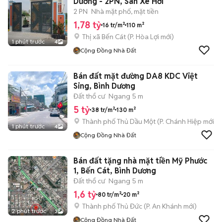
Dương - 2PN, Sân Xe Hơi
2 PN
Nhà mặt phố, mặt tiền
1,78 tỷ
16 tr/m²
110 m²
Thị xã Bến Cát
(
P. Hòa Lợi
mới)
1 phút trước
4
Cộng Đồng Nhà Đất
Bán đất mặt đường DA8 KDC Việt
Sing, Bình Dương
Đất thổ cư
Ngang 5 m
5 tỷ
38 tr/m²
130 m²
Thành phố Thủ Dầu Một
(
P. Chánh Hiệp
mới)
1 phút trước
4
Cộng Đồng Nhà Đất
Bán đất tặng nhà mặt tiền Mỹ Phước
1, Bến Cát, Bình Dương
Đất thổ cư
Ngang 5 m
1,6 tỷ
80 tr/m²
20 m²
Thành phố Thủ Đức
(
P. An Khánh
mới)
2 phút trước
3
Cộng Đồng Nhà Đất