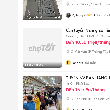
Q. Tân Bình
(
P. Tân Bình
mớ
5.0
68
đã 
Vy Nguyễn
36 giây trước
6
Cần tuyển Nam giao hàn
Công Ty TNHH TMDV Sơn Trầ
Đến 10,50 triệu/thán
Q. Gò Vấp
(
P. Thông Tây 
P
1
đã bán
Pandora
36 giây trước
TUYỂN NV BÁN HÀNG TI
Hr Kim Phát Bảy
Đến 15 triệu/tháng
Q. Tân Phú
(
P. Tân Sơn Nhì