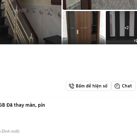
+
2
7
Bấm để hiện số
Chat
GB Đã thay màn, pin
g Đình
mới)