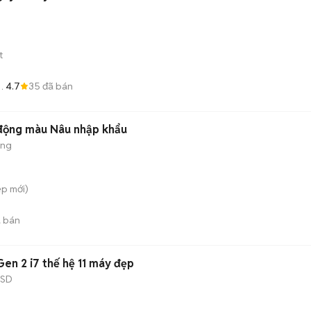
t
4.7
35
đã bán
 động màu Nâu nhập khẩu
ộng
ệp
mới)
 bán
en 2 i7 thế hệ 11 máy đẹp
SSD