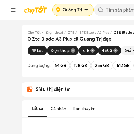
Quảng Trị
Chợ Tốt
Điện thoại
ZTE
ZTE Blade A3 Plus
ZTE Blade 
0 Zte Blade A3 Plus cũ Quảng Trị đẹp
Lọc
Điện thoại
ZTE
4503
Giá
Dung lượng:
64 GB
128 GB
256 GB
512 GB
Siêu thị điện tử
Tất cả
Cá nhân
Bán chuyên