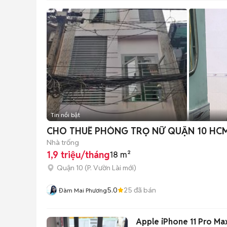
Tin nổi bật
CHO THUÊ PHÒNG TRỌ NỮ QUẬN 10 HCM
Nhà trống
1,9 triệu/tháng
18 m²
Quận 10
(
P. Vườn Lài
mới)
5.0
25
đã bán
Đàm Mai Phương
Apple iPhone 11 Pro M