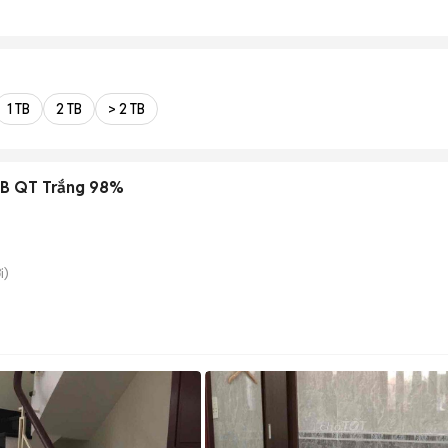
1 TB
2 TB
> 2 TB
GB QT Trắng 98%
i)