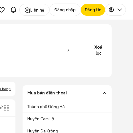
Đăng nhập
Đăng tin
Liên hệ
Xoá
lọc
a hàng
Mua bán điện thoại
Thành phố Đông Hà
ới
Huyện Cam Lộ
Huyện Đa Krông