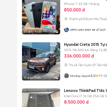
iPhone 7
32 GB
1 tháng
850.000 đ
Thành phố Buôn Ma Thuộ
OPPO LINH ANH 48 LÊ QUÝ
22 giây trước
6
ĐÔN BMT
Hyundai Creta 2015 Tự
2015
116.000 km
Xăng
Tự đ
336.000.000 đ
Thị xã Tân Uyên
(
P. Tân Hi
5.0
99
đã
Oto Bay Quynh
31 giây trước
13
Lenovo ThinkPad T14s G
Intel Core i7
16 GB
256 GB
8.500.000 đ