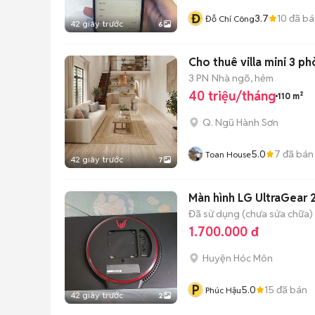
Đ
3.7
10
đã bá
Đỗ Chí Công
42 giây trước
6
Cho thuê villa mini 3 
3 PN
Nhà ngõ, hẻm
40 triệu/tháng
110 m²
Q. Ngũ Hành Sơn
5.0
7
đã bán
Toan House
42 giây trước
7
Màn hình LG UltraGear
Đã sử dụng (chưa sửa chữa)
1.700.000 đ
Huyện Hóc Môn
P
5.0
15
đã bán
Phúc Hậu
42 giây trước
2