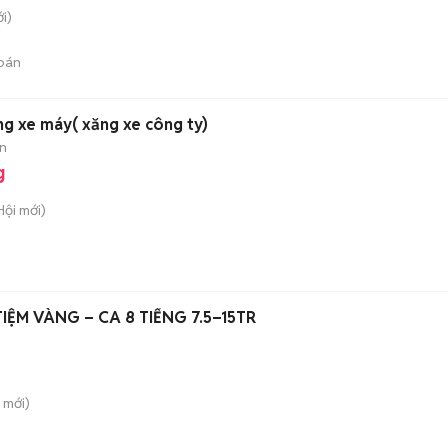
i)
bán
g xe máy( xăng xe công ty)
n
g
Hội
mới)
ỆM VÀNG – CA 8 TIẾNG 7.5–15TR
mới)