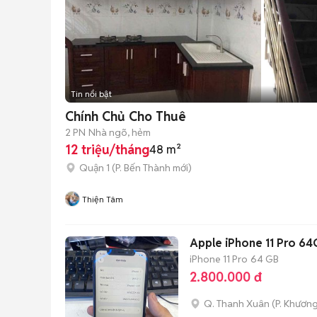
Tin nổi bật
Chính Chủ Cho Thuê
2 PN
Nhà ngõ, hẻm
12 triệu/tháng
48 m²
Quận 1
(
P. Bến Thành
mới)
Thiện Tâm
Apple iPhone 11 Pro 64
iPhone 11 Pro
64 GB
2.800.000 đ
Q. Thanh Xuân
(
P. Khươn