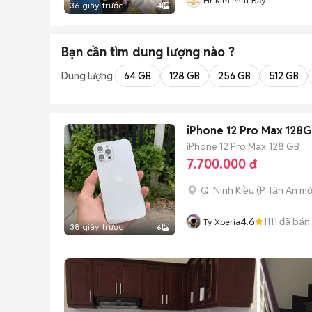
Hr Kim Phát Bảy
36 giây trước
4
Bạn cần tìm
dung lượng
nào ?
Dung lượng:
64 GB
128 GB
256 GB
512 GB
iPhone 12 Pro Max 128
iPhone 12 Pro Max
128 GB
7.700.000 đ
Q. Ninh Kiều
(
P. Tân An
mớ
4.6
1111
đã bán
Ty Xperia
38 giây trước
6