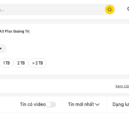
A3 Plus Quảng Trị
1 TB
2 TB
> 2 TB
Xem Cử
Tin có video
Tin mới nhất
Dạng lư