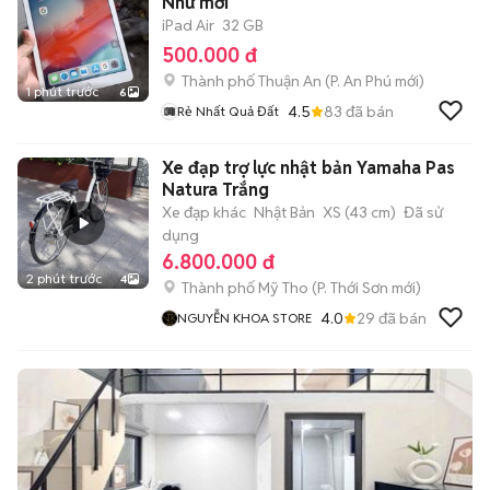
Như mới
iPad Air
32 GB
500.000 đ
Thành phố Thuận An
(
P. An Phú
mới)
1 phút trước
6
4.5
83
đã bán
Rẻ Nhất Quả Đất
Xe đạp trợ lực nhật bản Yamaha Pas
Natura Trắng
Xe đạp khác
Nhật Bản
XS (43 cm)
Đã sử
dụng
6.800.000 đ
2 phút trước
4
Thành phố Mỹ Tho
(
P. Thới Sơn
mới)
4.0
29
đã bán
NGUYỄN KHOA STORE