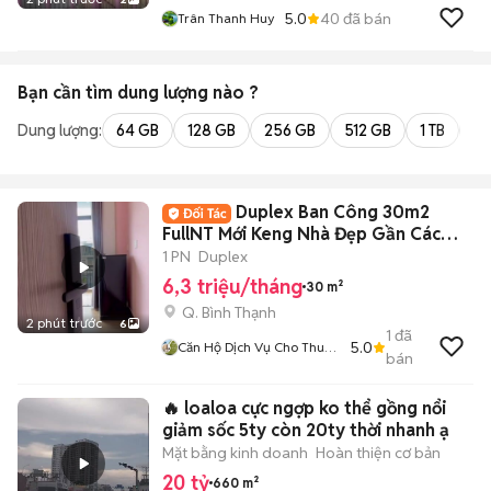
5.0
40
đã bán
Trân Thanh Huy
Bạn cần tìm
dung lượng
nào ?
Dung lượng:
64 GB
128 GB
256 GB
512 GB
1 TB
2 
Duplex Ban Công 30m2
FullNT Mới Keng Nhà Đẹp Gần Các
Trường Đại Học
1 PN
Duplex
6,3 triệu/tháng
30 m²
Q. Bình Thạnh
2 phút trước
6
1
đã
5.0
Căn Hộ Dịch Vụ Cho Thuê
bán
TPHCM
🔥 loaloa cực ngợp ko thể gồng nổi
giảm sốc 5ty còn 20ty thời nhanh ạ
Mặt bằng kinh doanh
Hoàn thiện cơ bản
20 tỷ
660 m²