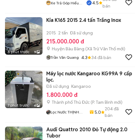
4.5
Xe Trả Góp Hiếu
bán
CT
Kia K165 2015 2.4 tấn Trắng Inox
2015
2 tấn
Đã sử dụng
215.000.000 đ
Huyện Bàu Bàng
(
Xã Trừ Văn Thố
mới)
6 phút trước
9
4.3
34
đã bán
Trần Văn Quang
Máy lọc nước Kangaroo KG99A 9 cấp
lọc.
Đã sử dụng
Kangaroo
1.800.000 đ
Thành phố Thủ Đức
(
P. Tam Bình
mới)
7 phút trước
6
204
đã
5.0
Lọc Nước THỊNH
bán
THÀNH
Audi Quattro 2010 Đỏ Tự động 2.0
Tubor