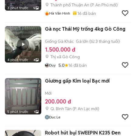
Thành phố Thuận An
(
P. An Phú
mới)
3 phút trước
5
16
đã bán
Hà Văn Hinh
Gà nọc Thái Mỹ trống 4kg Gò Công
Giống Gà Khác
Gà lớn (từ 3 tháng tuổi)
1.500.000 đ
Thị xã Gò Công
4 phút trước
4
5.0
16
đã bán
Duy
Giường gấp Kim loại Bạc mới
Mới
200.000 đ
Q. Bình Tân
(
P. An Lạc
mới)
5 phút trước
1
Duc Le
Robot hút bụi SWEEPIN K235 Đen