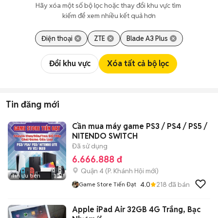
Hãy xóa một số bộ lọc hoặc thay đổi khu vực tìm 
kiếm để xem nhiều kết quả hơn
Điện thoại
ZTE
Blade A3 Plus
Đổi khu vực
Xóa tất cả bộ lọc
Tin đăng mới
Cần mua máy game PS3 / PS4 / PS5 /
NITENDO SWITCH
Đã sử dụng
6.666.888 đ
Quận 4
(
P. Khánh Hội
mới)
Tin ưu tiên
3
4.0
218
đã bán
Game Store Tiến Đạt
Apple iPad Air 32GB 4G Trắng, Bạc