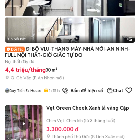
Tin nổi bật
8
+
2
ĐI BỘ VLU-THANG MÁY-NHÀ MỚI-AN NINH-
FULL NỘI THẤT-GIỜ GIẤC TỰ DO
Nội thất đầy đủ
4,4 triệu/tháng
30 m²
Q. Gò Vấp
(
P. An Nhơn
mới)
1
đã bán
Bấm để hiện số
Chat
Duy Tiến Ez House
Vẹt Green Cheek Xanh lá vàng Cặp
Chim Vẹt
Chim lớn (từ 3 tháng tuổi)
3.300.000 đ
Thành phố Thủ Đức
(
P. Linh Xuân
mới)
2 phút trước
2