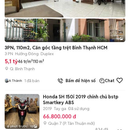
Tin nổi bật
10
+
2
3PN, 110m2, Căn góc tầng trệt Bình Thạnh HCM
3 PN
Hướng Đông
Duplex
5,1 tỷ
46 tr/m²
110 m²
Q. Bình Thạnh
1
đã bán
Bấm để hiện số
Chat
A Thành
Honda SH 150i 2019 chính chủ bstp
Smartkey ABS
2019
Tay ga
Đã sử dụng
66.800.000 đ
Quận 7
(
P. Tân Thuận
mới)
6 phút trước
12
834
đã