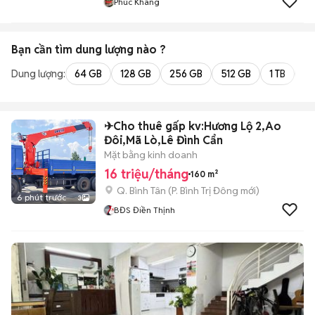
Phúc Khang
Bạn cần tìm
dung lượng
nào ?
Dung lượng:
64 GB
128 GB
256 GB
512 GB
1 TB
2 
✈Cho thuê gấp kv:Hương Lộ 2,Ao
Đôi,Mã Lò,Lê Đình Cẩn
Mặt bằng kinh doanh
16 triệu/tháng
160 m²
Q. Bình Tân
(
P. Bình Trị Đông
mới)
6 phút trước
3
BĐS Điền Thịnh