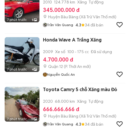
2010
124.778 km
Xăng
Tự động
345.000.000 đ
Huyện Bàu Bàng
(
Xã Trừ Văn Thố
mới)
7 phút trước
5
4.3
34
đã bán
Trần Văn Quang
Honda Wave A Trắng Xăng
2009
Xe số
100 - 175 cc
Đã sử dụng
4.700.000 đ
Quận 12
(
P. Thới An
mới)
7 phút trước
4
Nguyễn Quốc An
Toyota Camry 5 chỗ Xăng màu Đỏ
2020
68.000 km
Xăng
Tự động
666.666.666 đ
Huyện Bàu Bàng
(
Xã Trừ Văn Thố
mới)
7 phút trước
11
4.3
34
đã bán
Trần Văn Quang