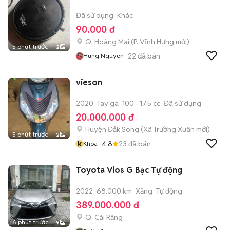
Đã sử dụng
Khác
90.000 đ
Q. Hoàng Mai
(
P. Vĩnh Hưng
mới)
5 phút trước
2
22
đã bán
Hung Nguyen
vieson
2020
Tay ga
100 - 175 cc
Đã sử dụng
20.000.000 đ
Huyện Đắk Song
(
Xã Trường Xuân
mới)
5 phút trước
2
k
4.8
23
đã bán
Khoa
Toyota Vios G Bạc Tự động
2022
68.000 km
Xăng
Tự động
389.000.000 đ
Q. Cái Răng
6 phút trước
9