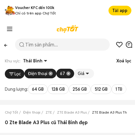
Voucher KFC đến 100k
Tải app
Chỉ có trên app Chợ Tốt
Khu vực:
Thái Bình
Xoá lọc
Điện thoại
67
Giá
Lọc
Dung lượng:
64 GB
128 GB
256 GB
512 GB
1 TB
2 
Chợ Tốt
Điện thoại
ZTE
ZTE Blade A3 Plus
ZTE Blade A3 Plus Thái Bì
0 Zte Blade A3 Plus cũ Thái Bình đẹp