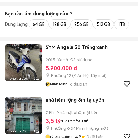
Bạn cần tìm
dung lượng
nào ?
Dung lượng:
64 GB
128 GB
256 GB
512 GB
1 TB
2 
SYM Angela 50 Trắng xanh
2015
Xe số
Đã sử dụng
5.900.000 đ
Phường 12
(
P. An Hội Tây
mới)
1 phút trước
10
M
8
đã bán
Minh Minh
nhà hẻm rộng 8m tạ uyên
2 PN
Nhà mặt phố, mặt tiền
3,5 tỷ
117 tr/m²
30 m²
Phường 6
(
P. Minh Phụng
mới)
1 phút trước
5
L
4.9
10
đã bán
Lý Gia Cường