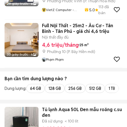
Phường Phước Vĩnh
(
P. Thuận Hóa
mới)
29 giây trước
6
113
đã
V
5.0
VietZ Computer -
bán
Laptop Tại Huế
Full Nội Thất - 25m2 - Âu Cơ - Tân
Bình - Tân Phú - giá chỉ 4,6 triệu
Nội thất đầy đủ
4,6 triệu/tháng
25 m²
Phường 10
(
P. Bảy Hiền
mới)
33 giây trước
5
Phạm Phạm
Bạn cần tìm
dung lượng
nào ?
Dung lượng:
64 GB
128 GB
256 GB
512 GB
1 TB
2 
Tủ lạnh Aqua 50L Đen mẫu roăng c.su
đen
Đã sử dụng
< 100 lít