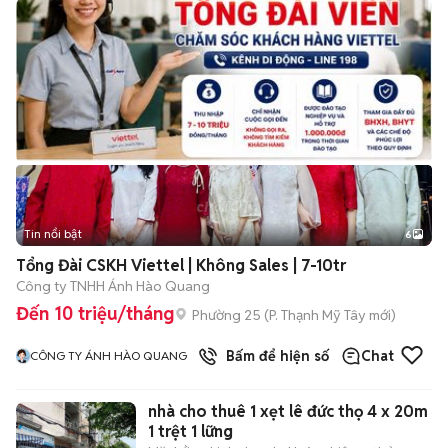
Tin nổi bật
6
+
2
Tổng Đài CSKH Viettel | Không Sales | 7-10tr
Công ty TNHH Ánh Hào Quang
Đến 10 triệu/tháng
Phường 25
(
P. Thạnh Mỹ Tây
mới)
Bấm để hiện số
Chat
CÔNG TY ÁNH HÀO QUANG
nhà cho thuê 1 xẹt lê đức thọ 4 x 20m
1 trệt 1 lững