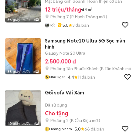
Mặt bằng kinh doanh
Hoàn thiện cơ bản
12 triệu/tháng
64 m²
Phường 7
(
P. Hạnh Thông
mới)
36 giây trước
4
5.0
3
đã bán
Tốt
Samsung Note20 Ultra 5G Sọc màn
hình
Galaxy Note 20 Ultra
2.500.000 đ
Phường Tân Phước Khánh
(
P. Tân Khánh
mới)
38 giây trước
2
N
4.4
11
đã bán
NhưTiger
Gối sofa Vải Xám
Đã sử dụng
Cho tặng
Phường 2
(
P. Cầu Kiệu
mới)
40 giây trước
1
H
5.0
68
đã bán
Hoàng Nhâm