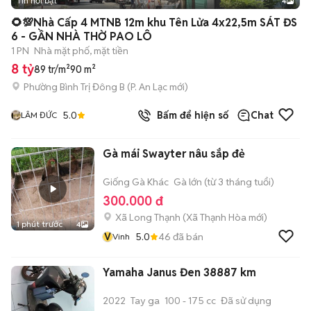
Tin nổi bật
4
🌻💯Nhà Cấp 4 MTNB 12m khu Tên Lửa 4x22,5m SÁT ĐS
6 - GẦN NHÀ THỜ PAO LÔ
1 PN
Nhà mặt phố, mặt tiền
8 tỷ
89 tr/m²
90 m²
Phường Bình Trị Đông B
(
P. An Lạc
mới)
5.0
Bấm để hiện số
Chat
LÂM ĐỨC
Gà mái Swayter nâu sắp đẻ
Giống Gà Khác
Gà lớn (từ 3 tháng tuổi)
300.000 đ
Xã Long Thạnh
(
Xã Thạnh Hòa
mới)
1 phút trước
4
V
5.0
46
đã bán
Vinh
Yamaha Janus Đen 38887 km
2022
Tay ga
100 - 175 cc
Đã sử dụng