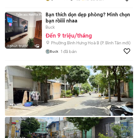
Bạn thích dọn dẹp phòng? Mình chọn
bạn rồiiii nhaa
Buck
Đến 9 triệu/tháng
Phường Bình Hưng Hoà B
(
P. Bình Tân
mới)
1 phút trước
1
1
đã bán
Buck