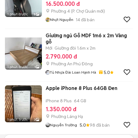
16.500.000 đ
Phường 4
(
P. Chợ Quán
mới)
1 phút trước
5
14
đã bán
Nhựt Nguyễn
Giường ngủ Gỗ MDF 1m6 x 2m Vàng
gỗ
Mới
Giường đôi 1.6m x 2m
2.790.000 đ
Phường An Phú Đông
1 phút trước
1
5.0
Tủ Nhựa Đài Loan Hạnh Hà
Apple iPhone 8 Plus 64GB Đen
iPhone 8 Plus
64 GB
1.350.000 đ
Phường Láng Hạ
1 phút trước
3
5.0
98
đã bán
Nguyễn Trường