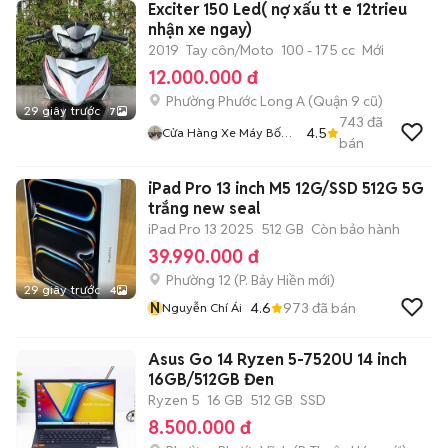
Exciter 150 Led( nợ xấu tt e 12trieu
nhận xe ngay)
2019
Tay côn/Moto
100 - 175 cc
Mới
12.000.000 đ
Phường Phước Long A (Quận 9 cũ)
29 giây trước
7
743
đã
4.5
Cửa Hàng Xe Máy Bốn
bán
Nguyễn Quận 9
iPad Pro 13 inch M5 12G/SSD 512G 5G
trắng new seal
iPad Pro 13 2025
512 GB
Còn bảo hành
39.990.000 đ
Phường 12
(
P. Bảy Hiền
mới)
29 giây trước
4
N
4.6
973
đã bán
Nguyễn Chí Ái
Asus Go 14 Ryzen 5-7520U 14 inch
16GB/512GB Đen
Ryzen 5
16 GB
512 GB
SSD
8.500.000 đ