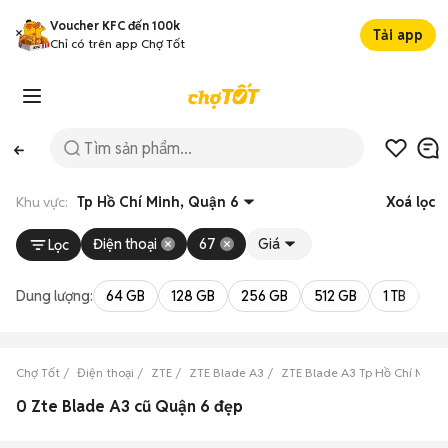
Voucher KFC đến 100k
Tải app
Chỉ có trên app Chợ Tốt
Khu vực:
Tp Hồ Chí Minh, Quận 6
Xoá lọc
Điện thoại
67
Giá
Lọc
Dung lượng:
64 GB
128 GB
256 GB
512 GB
1 TB
2 
Chợ Tốt
Điện thoại
ZTE
ZTE Blade A3
ZTE Blade A3 Tp Hồ Chí Minh
0 Zte Blade A3 cũ Quận 6 đẹp