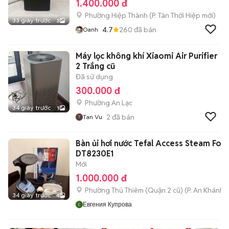
1.400.000 đ
Phường Hiệp Thành
(
P. Tân Thới Hiệp
mới)
33 giây trước
3
4.7
260
đã bán
Oanh
Máy lọc không khí Xiaomi Air Purifier
2 Trắng cũ
Đã sử dụng
300.000 đ
Phường An Lạc
34 giây trước
1
2
đã bán
Tan Vu
Bàn ủi hơi nước Tefal Access Steam For
DT8230E1
Mới
1.000.000 đ
Phường Thủ Thiêm (Quận 2 cũ)
(
P. An Khánh
m
34 giây trước
4
Евгения Купрова