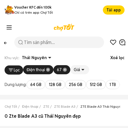
Voucher KFC đến 100k
Tải app
Chỉ có trên app Chợ Tốt
Khu vực:
Thái Nguyên
Xoá lọc
Điện thoại
67
Giá
Lọc
Dung lượng:
64 GB
128 GB
256 GB
512 GB
1 TB
2 
Chợ Tốt
Điện thoại
ZTE
ZTE Blade A3
ZTE Blade A3 Thái Nguyên
0 Zte Blade A3 cũ Thái Nguyên đẹp