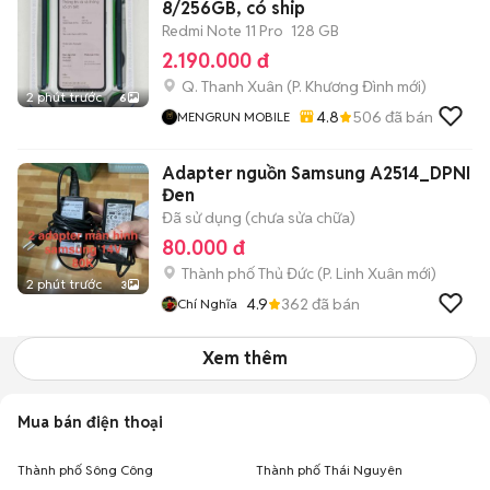
8/256GB, có ship
Redmi Note 11 Pro
128 GB
2.190.000 đ
Q. Thanh Xuân
(
P. Khương Đình
mới)
2 phút trước
6
4.8
506
đã bán
MENGRUN MOBILE
Adapter nguồn Samsung A2514_DPNI
Đen
Đã sử dụng (chưa sửa chữa)
80.000 đ
Thành phố Thủ Đức
(
P. Linh Xuân
mới)
2 phút trước
3
4.9
362
đã bán
Chí Nghĩa
Xem thêm
Mua bán điện thoại
Thành phố Sông Công
Thành phố Thái Nguyên