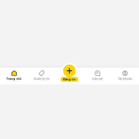
Trang chủ
Quản lý tin
Liên hệ
Tài khoản
Đăng tin
109.000 Bình chọn
Tải ứng dụng Chợ Tốt