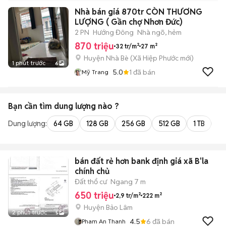
Nhà bán giá 870tr CÒN THƯƠNG
LƯỢNG ( Gần chợ Nhơn Đức)
2 PN
Hướng Đông
Nhà ngõ, hẻm
870 triệu
32 tr/m²
27 m²
Huyện Nhà Bè
(
Xã Hiệp Phước
mới)
1 phút trước
6
5.0
1
đã bán
Mỹ Trang
Bạn cần tìm
dung lượng
nào ?
Dung lượng:
64 GB
128 GB
256 GB
512 GB
1 TB
2 
bán đất rẻ hơn bank định giá xã B'la
chính chủ
Đất thổ cư
Ngang 7 m
650 triệu
2,9 tr/m²
222 m²
Huyện Bảo Lâm
2 phút trước
5
4.5
6
đã bán
Pham An Thanh