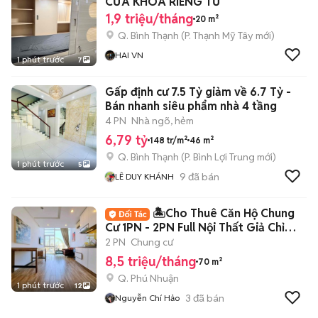
CỬA KHOÁ RIÊNG TƯ
1,9 triệu/tháng
20 m²
Q. Bình Thạnh
(
P. Thạnh Mỹ Tây
mới)
HAI VN
1 phút trước
7
Gấp định cư 7.5 Tỷ giảm về 6.7 Tỷ -
Bán nhanh siêu phẩm nhà 4 tầng
4 PN
Nhà ngõ, hẻm
6,79 tỷ
148 tr/m²
46 m²
Q. Bình Thạnh
(
P. Bình Lợi Trung
mới)
1 phút trước
5
9
đã bán
LÊ DUY KHÁNH
🏝️Cho Thuê Căn Hộ Chung
Cư 1PN - 2PN Full Nội Thất Giả Chỉ
8Tr5🏝️
2 PN
Chung cư
8,5 triệu/tháng
70 m²
Q. Phú Nhuận
1 phút trước
12
3
đã bán
Nguyễn Chí Hảo