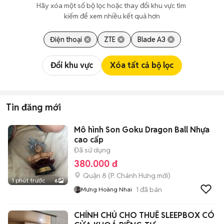
Hãy xóa một số bộ lọc hoặc thay đổi khu vực tìm 
kiếm để xem nhiều kết quả hơn
Điện thoại
ZTE
Blade A3
Đổi khu vực
Xóa tất cả bộ lọc
Tin đăng mới
Mô hình Son Goku Dragon Ball Nhựa
cao cấp
Đã sử dụng
380.000 đ
Quận 8
(
P. Chánh Hưng
mới)
1 phút trước
6
1
đã bán
Mưng Hoàng Nhai
CHÍNH CHỦ CHO THUÊ SLEEPBOX CÓ