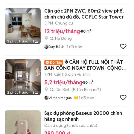
Căn góc 2PN 2WC, 80m2 view phố,
chính chủ đủ đồ, CC FLC Star Tower
3 PN
Chung cư
12 triệu/tháng
80 m²
Q. Hà Đông
2 phút trước
9
1
đã bán
Duy Bách
🌟CĂN HỘ FULL NỘI THẤT
BAN CÔNG NGAY ETOWN_CỘNG
HOÀ
1 PN
Căn hộ dịch vụ, mini
5,2 triệu/tháng
50 m²
Q. Tân Bình
(
P. Tân Bình
mới)
2 phút trước
8
1
đã bán
Vĩ Hào Megas
Sạc dự phòng Baseus 20000 chính
hãng sạc nhanh
Đã sử dụng (chưa sửa chữa)
280.000 đ