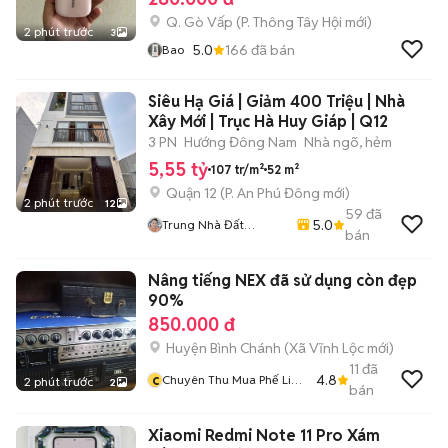
Q. Gò Vấp
(
P. Thông Tây Hội
mới)
2 phút trước
3
5.0
166
đã bán
Bao
Siêu Hạ Giá | Giảm 400 Triệu | Nhà
Xây Mới | Trục Hà Huy Giáp | Q12
3 PN
Hướng Đông Nam
Nhà ngõ, hẻm
5,55 tỷ
107 tr/m²
52 m²
Quận 12
(
P. An Phú Đông
mới)
2 phút trước
12
59
đã
5.0
Trung Nhà Đất
bán
0901888734
Nâng tiếng NEX đã sử dụng còn đẹp
90%
850.000 đ
Huyện Bình Chánh
(
Xã Vĩnh Lộc
mới)
11
đã
c
4.8
Chuyên Thu Mua Phế Liệu
2 phút trước
2
bán
Các Loại
Xiaomi Redmi Note 11 Pro Xám