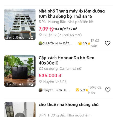
Nhà phố Thang máy 4x16m đường
10m khu đồng bộ Thới an 16
5 PN
Hướng Bắc
Nhà phố liền kề
7,09 tỷ
114 tr/m²
62 m²
Quận 12
(
P. Thới An
mới)
2 phút trước
12
17
đã
4.9
CHUYÊN NHÀ ĐẤT
bán
QUẬN 12
Cặp xách Honour Da bò Đen
40x30x10
Đã sử dụng
Cả nam và nữ
535.000 đ
Huyện Nhà Bè
2 phút trước
6
1898
đã
5.0
Chuyên Túi Si Da
bán
Thật Thời Trang Nam
Nữ
cho thuê nhà không chung chủ
3 PN
Hướng Bắc
Nhà ngõ, hẻm