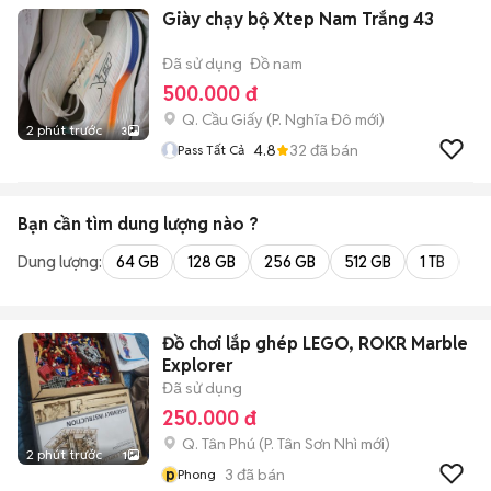
Giày chạy bộ Xtep Nam Trắng 43
Đã sử dụng
Đồ nam
500.000 đ
Q. Cầu Giấy
(
P. Nghĩa Đô
mới)
2 phút trước
3
4.8
32
đã bán
Pass Tất Cả
Bạn cần tìm
dung lượng
nào ?
Dung lượng:
64 GB
128 GB
256 GB
512 GB
1 TB
2 
Đồ chơi lắp ghép LEGO, ROKR Marble
Explorer
Đã sử dụng
250.000 đ
Q. Tân Phú
(
P. Tân Sơn Nhì
mới)
2 phút trước
1
p
3
đã bán
Phong