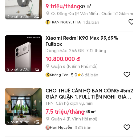
9 triệu/tháng
29 m²
Q. Đống Đa
(
P. Văn Miếu - Quốc Tử Giám
mới)
2 phút trước
3
T
1
đã bán
TRAN NGUYET HA
Xiaomi Redmi K90 Max 99,69%
Fullbox
Dòng khác
256 GB
7-12 tháng
10.800.000 đ
Quận 6
(
P. Bình Phú
mới)
2 phút trước
1
K
5.0
6
đã bán
Không Tên
CHO THUÊ CĂN HỘ BAN CÔNG 45m2
GIÁP QUẬN 1. FULL TIỆN NGHI-GIẢM
500k/Th
1 PN
Căn hộ dịch vụ, mini
7,5 triệu/tháng
45 m²
Quận 4
(
P. Vĩnh Hội
mới)
2 phút trước
9
3
đã bán
Hari Nguyễn