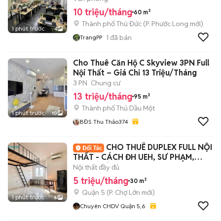
10 triệu/tháng
60 m²
Thành phố Thủ Đức
(
P. Phước Long
mới)
1 phút trước
4
1
đã bán
TrangPP
Cho Thuê Căn Hộ C Skyview 3PN Full
Nội Thất – Giá Chỉ 13 Triệu/Tháng
3 PN
Chung cư
13 triệu/tháng
95 m²
Thành phố Thủ Dầu Một
1 phút trước
10
BĐS Thu Thảo374
CHO THUÊ DUPLEX FULL NỘI
THẤT - CÁCH ĐH UEH, SƯ PHẠM,
KHTN CHỈ 2km
Nội thất đầy đủ
5 triệu/tháng
30 m²
Quận 5
(
P. Chợ Lớn
mới)
1 phút trước
6
Chuyên CHDV Quận 5,6