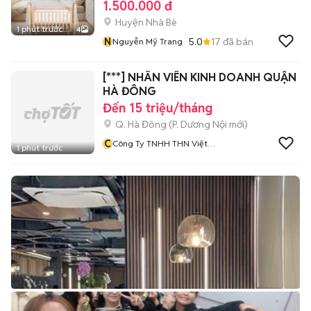
1.500.000 đ
Huyện Nhà Bè
1 phút trước
4
N
5.0
17
đã bán
Nguyễn Mỹ Trang
[***] NHÂN VIÊN KINH DOANH QUẬN
HÀ ĐÔNG
Đến 15 triệu/tháng
Q. Hà Đông
(
P. Dương Nội
mới)
C
Công Ty TNHH THN Việt
1 phút trước
Nam