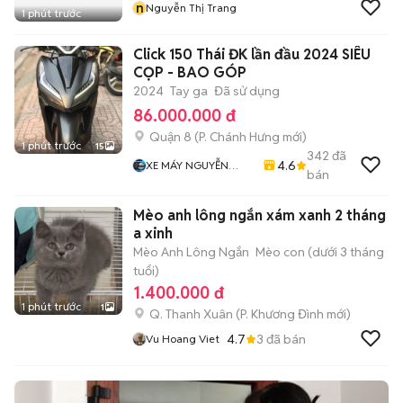
n
Nguyễn Thị Trang
1 phút trước
Click 150 Thái ĐK lần đầu 2024 SIÊU
CỌP - BAO GÓP
2024
Tay ga
Đã sử dụng
86.000.000 đ
Quận 8
(
P. Chánh Hưng
mới)
1 phút trước
15
342
đã
4.6
XE MÁY NGUYỄN
bán
MINH SƠN
Mèo anh lông ngắn xám xanh 2 tháng
a xinh
Mèo Anh Lông Ngắn
Mèo con (dưới 3 tháng
tuổi)
1.400.000 đ
1 phút trước
1
Q. Thanh Xuân
(
P. Khương Đình
mới)
4.7
3
đã bán
Vu Hoang Viet