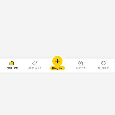
Trang chủ
Quản lý tin
Liên hệ
Tài khoản
Đăng tin
109.000 Bình chọn
Tải ứng dụng Chợ Tốt