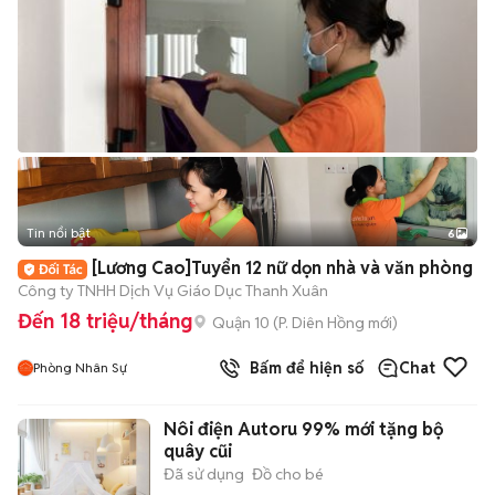
Tin nổi bật
6
+
2
[Lương Cao]Tuyển 12 nữ dọn nhà và văn phòng
Công ty TNHH Dịch Vụ Giáo Dục Thanh Xuân
Đến 18 triệu/tháng
Quận 10
(
P. Diên Hồng
mới)
Bấm để hiện số
Chat
Phòng Nhân Sự
Nôi điện Autoru 99% mới tặng bộ
quây cũi
Đã sử dụng
Đồ cho bé