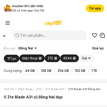
Voucher KFC đến 100k
Tải app
Chỉ có trên app Chợ Tốt
Khu vực:
Đồng Nai
Xoá lọc
Điện thoại
ZTE
4544
Giá
Lọc
Dung lượng:
64 GB
128 GB
256 GB
512 GB
1 TB
2 
Chợ Tốt
Điện thoại
ZTE
ZTE Blade A31
ZTE Blade A31 Đồng Nai
0 Zte Blade A31 cũ Đồng Nai đẹp