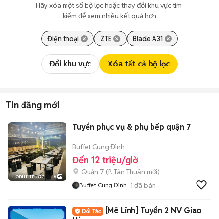
Hãy xóa một số bộ lọc hoặc thay đổi khu vực tìm 
kiếm để xem nhiều kết quả hơn
Điện thoại
ZTE
Blade A31
Đổi khu vực
Xóa tất cả bộ lọc
Tin đăng mới
Tuyển phục vụ & phụ bếp quận 7
Buffet Cung Đình
Đến 12 triệu/giờ
Quận 7
(
P. Tân Thuận
mới)
1 phút trước
6
1
đã bán
Buffet Cung Đình
[Mê Linh] Tuyển 2 NV Giao