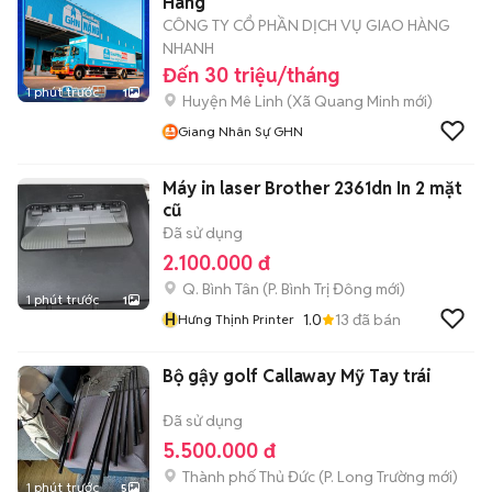
Hàng
CÔNG TY CỔ PHẦN DỊCH VỤ GIAO HÀNG
NHANH
Đến 30 triệu/tháng
1 phút trước
1
Huyện Mê Linh
(
Xã Quang Minh
mới)
Giang Nhân Sự GHN
Máy in laser Brother 2361dn In 2 mặt
cũ
Đã sử dụng
2.100.000 đ
Q. Bình Tân
(
P. Bình Trị Đông
mới)
1 phút trước
1
H
1.0
13
đã bán
Hưng Thịnh Printer
Bộ gậy golf Callaway Mỹ Tay trái
Đã sử dụng
5.500.000 đ
Thành phố Thủ Đức
(
P. Long Trường
mới)
1 phút trước
5