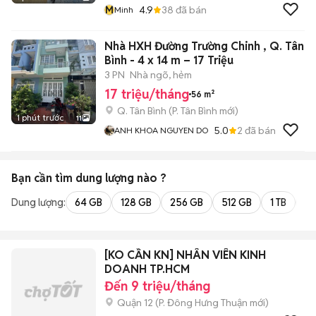
M
4.9
38
đã bán
Minh
Nhà HXH Đường Trường Chinh , Q. Tân
Bình - 4 x 14 m – 17 Triệu
3 PN
Nhà ngõ, hẻm
17 triệu/tháng
56 m²
Q. Tân Bình
(
P. Tân Bình
mới)
1 phút trước
11
5.0
2
đã bán
ANH KHOA NGUYEN DO
Bạn cần tìm
dung lượng
nào ?
Dung lượng:
64 GB
128 GB
256 GB
512 GB
1 TB
2 
[KO CẦN KN] NHÂN VIÊN KINH
DOANH TP.HCM
Đến 9 triệu/tháng
Quận 12
(
P. Đông Hưng Thuận
mới)