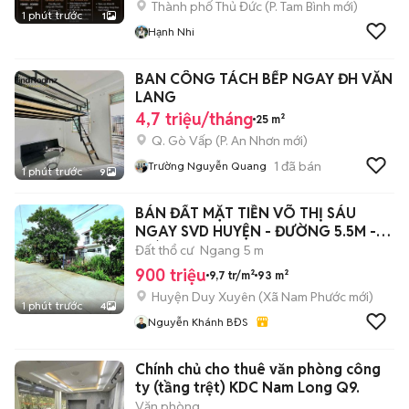
Thành phố Thủ Đức
(
P. Tam Bình
mới)
1 phút trước
1
Hạnh Nhi
BAN CÔNG TÁCH BẾP NGAY ĐH VĂN
LANG
4,7 triệu/tháng
25 m²
Q. Gò Vấp
(
P. An Nhơn
mới)
1
đã bán
Trường Nguyễn Quang
1 phút trước
9
BÁN ĐẤT MẶT TIỀN VÕ THỊ SÁU
NGAY SVD HUYỆN - ĐƯỜNG 5.5M -
GIÁ 900TR
Đất thổ cư
Ngang 5 m
900 triệu
9,7 tr/m²
93 m²
Huyện Duy Xuyên
(
Xã Nam Phước
mới)
1 phút trước
4
Nguyễn Khánh BĐS
Chính chủ cho thuê văn phòng công
ty (tầng trệt) KDC Nam Long Q9.
Văn phòng