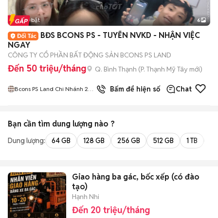
Tin nổi bật
6
+
2
BĐS BCONS PS - TUYỂN NVKD - NHẬN VIỆC
NGAY
CÔNG TY CỔ PHẦN BẤT ĐỘNG SẢN BCONS PS LAND
Đến 50 triệu/tháng
Q. Bình Thạnh
(
P. Thạnh Mỹ Tây
mới)
2
đã bán
Bấm để hiện số
Chat
Bcons PS Land Chi Nhánh 2
Bình Dương
Bạn cần tìm
dung lượng
nào ?
Dung lượng:
64 GB
128 GB
256 GB
512 GB
1 TB
2 
Giao hàng ba gác, bốc xếp (có đào
tạo)
Hạnh Nhi
Đến 20 triệu/tháng