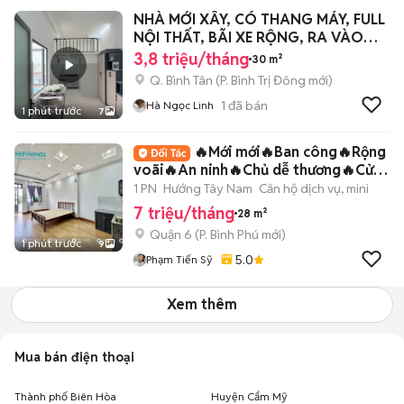
NHÀ MỚI XÂY, CÓ THANG MÁY, FULL
NỘI THẤT, BÃI XE RỘNG, RA VÀO
24/24
3,8 triệu/tháng
30 m²
Q. Bình Tân
(
P. Bình Trị Đông
mới)
1
đã bán
Hà Ngọc Linh
1 phút trước
7
🔥Mới mới🔥Ban công🔥Rộng
voãi🔥An ninh🔥Chủ dễ thương🔥Cửa
sổ trời🔥Ưu đãi
1 PN
Hướng Tây Nam
Căn hộ dịch vụ, mini
7 triệu/tháng
28 m²
Quận 6
(
P. Bình Phú
mới)
1 phút trước
9
5.0
Phạm Tiến Sỹ
Xem thêm
Mua bán điện thoại
Thành phố Biên Hòa
Huyện Cẩm Mỹ