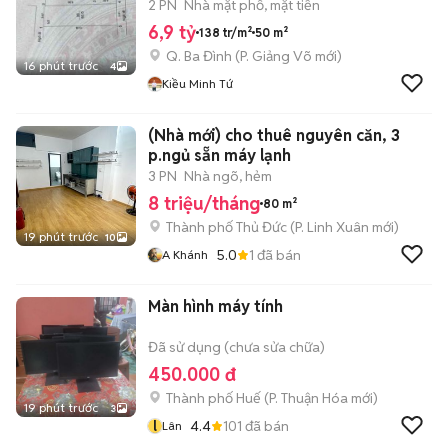
9
2 PN
Nhà mặt phố, mặt tiền
6,9 tỷ
138 tr/m²
50 m²
Q. Ba Đình
(
P. Giảng Võ
mới)
16 phút trước
4
Kiều Minh Tứ
(Nhà mới) cho thuê nguyên căn, 3
p.ngủ sẵn máy lạnh
3 PN
Nhà ngõ, hẻm
8 triệu/tháng
80 m²
Thành phố Thủ Đức
(
P. Linh Xuân
mới)
19 phút trước
10
5.0
1
đã bán
A Khánh
Màn hình máy tính
Đã sử dụng (chưa sửa chữa)
450.000 đ
Thành phố Huế
(
P. Thuận Hóa
mới)
19 phút trước
3
l
4.4
101
đã bán
Lân