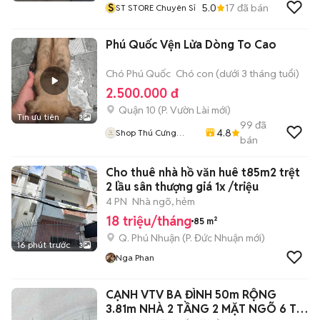
S
5.0
17
đã bán
ST STORE Chuyên Sỉ
Phú Quốc Vện Lửa Dòng To Cao
Chó Phú Quốc
Chó con (dưới 3 tháng tuổi)
2.500.000 đ
Quận 10
(
P. Vườn Lài
mới)
Tin ưu tiên
3
99
đã
4.8
Shop Thú Cưng
bán
PenTa
Cho thuê nhà hồ văn huê t85m2 trệt
2 lầu sân thượng giá 1x /triệu
4 PN
Nhà ngõ, hẻm
18 triệu/tháng
85 m²
Q. Phú Nhuận
(
P. Đức Nhuận
mới)
16 phút trước
3
Nga Phan
CẠNH VTV BA ĐÌNH 50m RỘNG
3.81m NHÀ 2 TẦNG 2 MẶT NGÕ 6 Ty