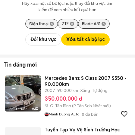
Hãy xóa một số bộ lọc hoặc thay đổi khu vực tìm 
kiếm để xem nhiều kết quả hơn
Điện thoại
ZTE
Blade A31
Đổi khu vực
Xóa tất cả bộ lọc
Tin đăng mới
Mercedes Benz S Class 2007 S550 -
90.000km
2007
90.000 km
Xăng
Tự động
350.000.000 đ
Q. Tân Bình
(
P. Tân Sơn Nhất
mới)
1 phút trước
15
8
đã bán
Manh Duong Auto
Tuyển Tạp Vụ Vệ Sinh Trường Học