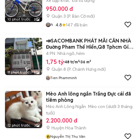
Xe đạp khác
Đã sử dụng
950.000 đ
Quận 3
(
P. Bàn Cờ
mới)
10 phút trước
2
4.8
147
đã bán
Pi
📣SACOMBANK PHÁT MÃI CĂN NHÀ
Đuờng Pham Thế Hiển,Q8 Tphcm Giá
1tỷ750
4 PN
Nhà ngõ, hẻm
1,75 tỷ
48 tr/m²
36 m²
Quận 8
(
P. Chánh Hưng
mới)
11 phút trước
5
Tien Phamminh
Mèo Anh lông ngắn Trắng Đực cái đã
tiêm phòng
Mèo Anh Lông Ngắn
Mèo con (dưới 3 tháng
tuổi)
2.200.000 đ
12 phút trước
3
Huyện Hòa Thành
n
Nguyễn Thị Thu Vân