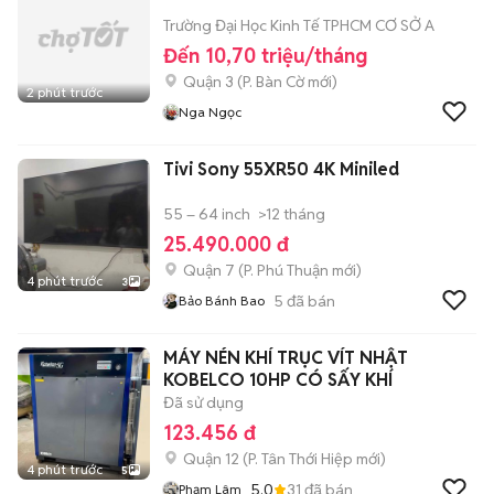
Trường Đại Học Kinh Tế TPHCM CƠ SỞ A
Đến 10,70 triệu/tháng
Quận 3
(
P. Bàn Cờ
mới)
2 phút trước
Nga Ngọc
Tivi Sony 55XR50 4K Miniled
55 – 64 inch
>12 tháng
25.490.000 đ
Quận 7
(
P. Phú Thuận
mới)
4 phút trước
3
5
đã bán
Bảo Bánh Bao
MÁY NÉN KHÍ TRỤC VÍT NHẬT
KOBELCO 10HP CÓ SẤY KHÍ
Đã sử dụng
123.456 đ
Quận 12
(
P. Tân Thới Hiệp
mới)
4 phút trước
5
5.0
31
đã bán
Phạm Lâm