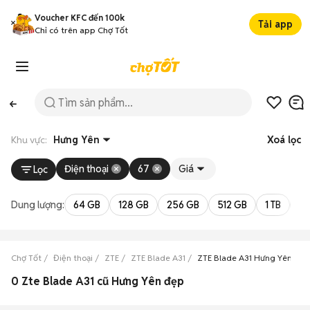
Voucher KFC đến 100k
Tải app
Chỉ có trên app Chợ Tốt
Khu vực:
Hưng Yên
Xoá lọc
Điện thoại
67
Giá
Lọc
Dung lượng:
64 GB
128 GB
256 GB
512 GB
1 TB
2 
Chợ Tốt
Điện thoại
ZTE
ZTE Blade A31
ZTE Blade A31 Hưng Yên
0 Zte Blade A31 cũ Hưng Yên đẹp