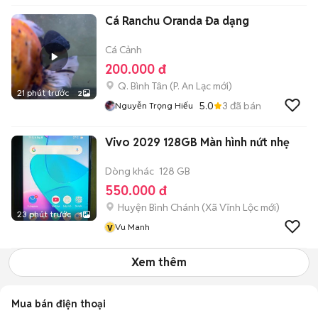
Cá Ranchu Oranda Đa dạng
Cá Cảnh
200.000 đ
Q. Bình Tân
(
P. An Lạc
mới)
21 phút trước
2
5.0
3
đã bán
Nguyễn Trọng Hiếu
Vivo 2029 128GB Màn hình nứt nhẹ
Dòng khác
128 GB
550.000 đ
Huyện Bình Chánh
(
Xã Vĩnh Lộc
mới)
23 phút trước
1
v
Vu Manh
Xem thêm
Mua bán điện thoại