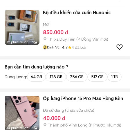
Bộ điều khiển cửa cuốn Hunonic
Mới
850.000 đ
Thị xã Duy Tiên
(
P. Đồng Văn
mới)
12 phút trước
3
D
4.7
4
đã bán
Dinh Vũ
Bạn cần tìm
dung lượng
nào ?
Dung lượng:
64 GB
128 GB
256 GB
512 GB
1 TB
2 
Ốp lưng iPhone 15 Pro Max Hồng Bền
Đã sử dụng (chưa sửa chữa)
40.000 đ
Thành phố Vĩnh Long
(
P. Phước Hậu
mới)
14 phút trước
1