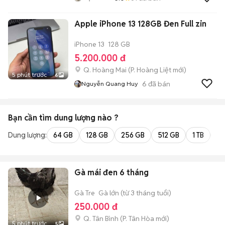
Apple iPhone 13 128GB Đen Full zin
iPhone 13
128 GB
5.200.000 đ
Q. Hoàng Mai
(
P. Hoàng Liệt
mới)
5 phút trước
6
6
đã bán
Nguyễn Quang Huy
Bạn cần tìm
dung lượng
nào ?
Dung lượng:
64 GB
128 GB
256 GB
512 GB
1 TB
2 
Gà mái đen 6 tháng
Gà Tre
Gà lớn (từ 3 tháng tuổi)
250.000 đ
Q. Tân Bình
(
P. Tân Hòa
mới)
5 phút trước
5