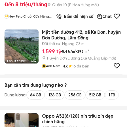
Đến 8 triệu/tháng
Quận 10
(
P. Hòa Hưng
mới)
Bấm để hiện số
Chat
Hey Pelo Chuỗi Cửa Hàng
Tacos Pháp
Mặt tiền đường 412, xã Ka Đơn, huyện
Đơn Dương, Lâm Đồng
Đất thổ cư
Ngang 7,3 m
1,599 tỷ
5,4 tr/m²
296 m²
Huyện Đơn Dương
(
Xã Quảng Lập
mới)
1 phút trước
6
A
4.8
16
đã bán
Anh Năm
Bạn cần tìm
dung lượng
nào ?
Dung lượng:
64 GB
128 GB
256 GB
512 GB
1 TB
2 
Oppo A52(6/128) pin trâu zin đẹp
chính hãng