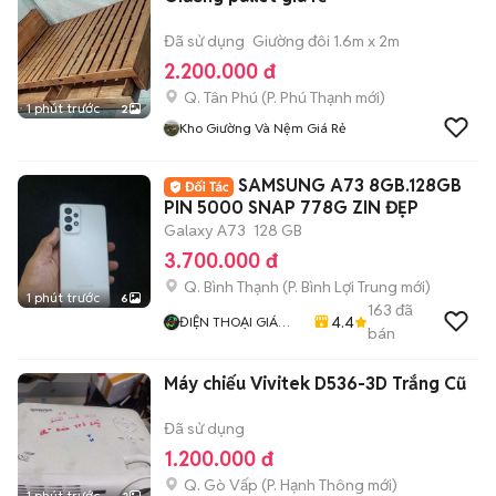
Đã sử dụng
Giường đôi 1.6m x 2m
2.200.000 đ
Q. Tân Phú
(
P. Phú Thạnh
mới)
1 phút trước
2
Kho Giường Và Nệm Giá Rẻ
SAMSUNG A73 8GB.128GB
PIN 5000 SNAP 778G ZIN ĐẸP
Galaxy A73
128 GB
3.700.000 đ
Q. Bình Thạnh
(
P. Bình Lợi Trung
mới)
1 phút trước
6
163
đã
4.4
ĐIỆN THOẠI GIÁ
bán
TỐT
Máy chiếu Vivitek D536-3D Trắng Cũ
Đã sử dụng
1.200.000 đ
Q. Gò Vấp
(
P. Hạnh Thông
mới)
1 phút trước