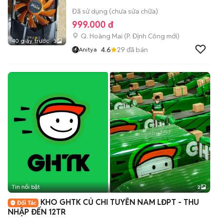
Đã sử dụng (chưa sửa chữa)
999.000 đ
Q. Hoàng Mai
(
P. Định Công
mới)
40 giây trước
3
4.6
29
đã bán
Anitya
Tin nổi bật
2
KHO GHTK CỦ CHI TUYỂN NAM LĐPT - THU
NHẬP ĐẾN 12TR