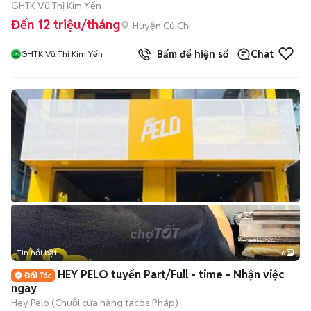
GHTK Vũ Thị Kim Yến
Đến 12 triệu/tháng
Huyện Củ Chi
Bấm để hiện số
Chat
GHTK Vũ Thị Kim Yến
Tin nổi bật
6
+
2
HEY PELO tuyển Part/Full - time - Nhận việc
ngay
Hey Pelo (Chuỗi cửa hàng tacos Pháp)