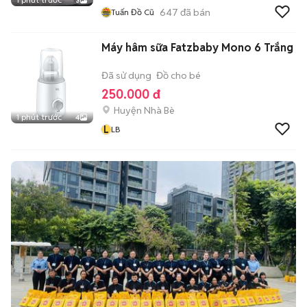
3
647
đã bán
Tuấn Đồ Cũ
Máy hâm sữa Fatzbaby Mono 6 Trắng
Đã sử dụng
Đồ cho bé
250.000 đ
Huyện Nhà Bè
1 phút trước
4
L
LB