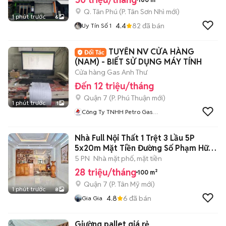
Q. Tân Phú
(
P. Tân Sơn Nhì
mới)
1 phút trước
6
4.4
82
đã bán
Uy Tín Số 1
TUYỂN NV CỬA HÀNG
(NAM) - BIẾT SỬ DỤNG MÁY TÍNH
Cửa hàng Gas Anh Thư
Đến 12 triệu/tháng
Quận 7
(
P. Phú Thuận
mới)
1 phút trước
1
Công Ty TNHH Petro Gas
Thanh Bình
Nhà Full Nội Thất 1 Trệt 3 Lầu 5P
5x20m Mặt Tiền Đường Số Phạm Hữu
Lầu
5 PN
Nhà mặt phố, mặt tiền
28 triệu/tháng
100 m²
Quận 7
(
P. Tân Mỹ
mới)
1 phút trước
8
4.8
6
đã bán
Gia Gia
Giường pallet giá rẻ