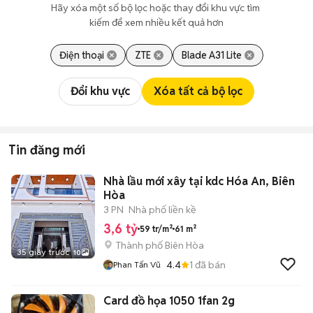
Hãy xóa một số bộ lọc hoặc thay đổi khu vực tìm 
kiếm để xem nhiều kết quả hơn
Điện thoại
ZTE
Blade A31 Lite
Đổi khu vực
Xóa tất cả bộ lọc
Tin đăng mới
Nhà lầu mới xây tại kdc Hóa An, Biên
Hòa
3 PN
Nhà phố liền kề
3,6 tỷ
59 tr/m²
61 m²
Thành phố Biên Hòa
35 giây trước
10
4.4
1
đã bán
Phan Tấn Vũ
Card đồ họa 1050 1fan 2g