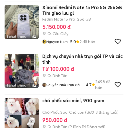
Xiaomi Redmi Note 15 Pro 5G 256GB
Tím giao lưu gl
Redmi Note 15 Pro
256 GB
5.150.000 đ
Q. Cầu Giấy
1 phút trước
4
N
5.0
2
đã bán
Nguyen Nam
Dịch vụ chuyển nhà trọn gói TP và các
tỉnh
Từ 100.000 đ
Q. Bình Tân
2498
đã
4.7
Chuyển Nhà Trọn Gói
1 phút trước
1
bán
Robert Biện
chó phốc sóc mini, 900 gram .
Chó Phốc Sóc
Chó con (dưới 3 tháng tuổi)
950.000 đ
Q. Bình Tân
(
P. Bình Trị Đông
mới)