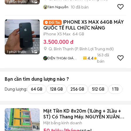
1 phút trước
5
10
đã bán
Tâm Nguyễn
IPHONE XS MAX 64GB MÁY
QUỐC TẾ FULL CHỨC NĂNG
iPhone XS Max
64 GB
3.500.000 đ
Q. Bình Thạnh
(
P. Bình Lợi Trung
mới)
1 phút trước
6
163
đã
4.4
ĐIỆN THOẠI GIÁ
bán
TỐT
Bạn cần tìm
dung lượng
nào ?
Dung lượng:
64 GB
128 GB
256 GB
512 GB
1 TB
2 
Mặt Tiền KD 8x20m (1Lửng + 2Lầu +
ST) Có Thang Máy. NGUYỄN XUÂN
KHOÁT
Mặt bằng kinh doanh
50 triệu/tháng
160 m²