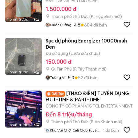
A52
128 GB
Hết bảo hành
1.500.000 đ
Thành phố Thủ Đức
(
P. Hiệp Bình
mới)
1 phút trước
6
4.8
604
đã bán
Quốc Cường
Sạc dự phòng Energizer 10000mah
Đen
Đã sử dụng (chưa sửa chữa)
150.000 đ
Q. Tân Phú
(
P. Tây Thạnh
mới)
1 phút trước
4
5.0
52
đã bán
Tường Vi
[THẢO ĐIỀN] TUYỂN DỤNG
FULL-TIME & PART-TIME
CÔNG TY CỔ PHẦN VIG TCL ENTERTAINMENT
Đến 8 triệu/tháng
Thành phố Thủ Đức
(
P. An Khánh
mới)
1 phút trước
6
1
đã bán
Khu Vui Chơi Cali Club Tuyển
Dụng