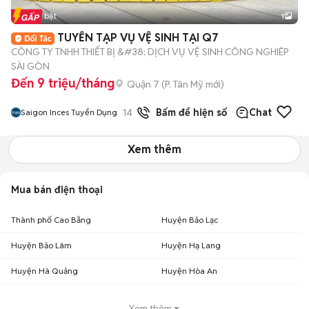
Tin nổi bật
1
TUYỂN TẠP VỤ VỆ SINH TẠI Q7
CÔNG TY TNHH THIẾT BỊ &#38; DỊCH VỤ VỆ SINH CÔNG NGHIÊP
SÀI GÒN
Đến 9 triệu/tháng
Quận 7
(
P. Tân Mỹ
mới)
14
đã bán
Bấm để hiện số
Chat
Saigon Inces Tuyển Dụng
Xem thêm
Mua bán điện thoại
Thành phố Cao Bằng
Huyện Bảo Lạc
Huyện Bảo Lâm
Huyện Hạ Lang
Huyện Hà Quảng
Huyện Hòa An
Xem thêm