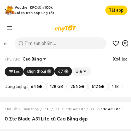
Voucher KFC đến 100k
Tải app
Chỉ có trên app Chợ Tốt
Khu vực:
Cao Bằng
Xoá lọc
Điện thoại
67
Giá
Lọc
Dung lượng:
64 GB
128 GB
256 GB
512 GB
1 TB
2 
Chợ Tốt
Điện thoại
ZTE
ZTE Blade A31 Lite
ZTE Blade A31 Lite Cao 
0 Zte Blade A31 Lite cũ Cao Bằng đẹp