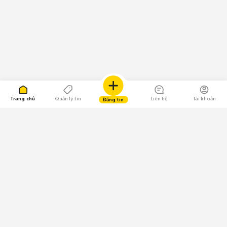
Trang chủ
Quản lý tin
Liên hệ
Tài khoản
Đăng tin
109.000 Bình chọn
Tải ứng dụng Chợ Tốt
Về Chợ Tốt
Quy chế sàn