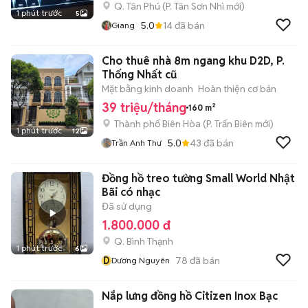
Q. Tân Phú
(
P. Tân Sơn Nhì
mới)
1 phút trước
5
5.0
14
đã bán
Giang
Cho thuê nhà 8m ngang khu D2D, P.
Thống Nhất cũ
Mặt bằng kinh doanh
Hoàn thiện cơ bản
39 triệu/tháng
160 m²
Thành phố Biên Hòa
(
P. Trấn Biên
mới)
1 phút trước
12
5.0
43
đã bán
Trần Anh Thư
Đồng hồ treo tường Small World Nhật
Bãi có nhạc
Đã sử dụng
1.800.000 đ
Q. Bình Thạnh
1 phút trước
6
D
78
đã bán
Dương Nguyên
Nắp lưng đồng hồ Citizen Inox Bạc