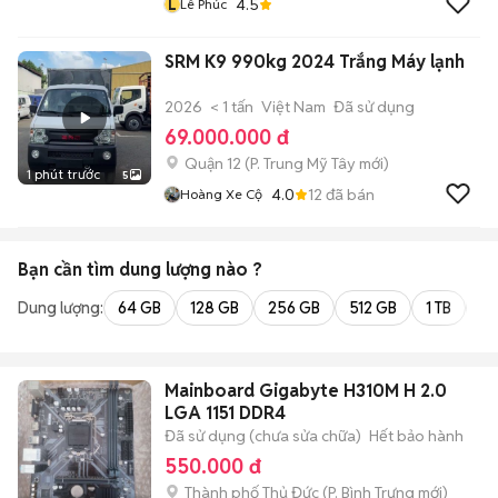
L
4.5
Lê Phúc
SRM K9 990kg 2024 Trắng Máy lạnh
2026
< 1 tấn
Việt Nam
Đã sử dụng
69.000.000 đ
Quận 12
(
P. Trung Mỹ Tây
mới)
1 phút trước
5
4.0
12
đã bán
Hoàng Xe Cộ
Bạn cần tìm
dung lượng
nào ?
Dung lượng:
64 GB
128 GB
256 GB
512 GB
1 TB
2 
Mainboard Gigabyte H310M H 2.0
LGA 1151 DDR4
Đã sử dụng (chưa sửa chữa)
Hết bảo hành
550.000 đ
Thành phố Thủ Đức
(
P. Bình Trưng
mới)