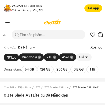
Voucher KFC đến 100k
Tải app
Chỉ có trên app Chợ Tốt
Khu vực:
Đà Nẵng
Xoá lọc
Điện thoại
ZTE
4561
Giá
Lọc
Dung lượng:
64 GB
128 GB
256 GB
512 GB
1 TB
2 
Chợ Tốt
Điện thoại
ZTE
ZTE Blade A31 Lite
ZTE Blade A31 Lite Đà N
0 Zte Blade A31 Lite cũ Đà Nẵng đẹp