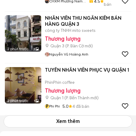
4.5
CHXM Phương Nam
bán
Chuyên Bán Xe Trả
Góp
NHÂN VIÊN THU NGÂN KIÊM BÁN
HÀNG QUẬN 3
công ty TNHH mito sweets
Thương lượng
Quận 3
(
P. Bàn Cờ
mới)
2 phút trước
2
Nguyễn Vũ Hoàng Anh
TUYỂN NHÂN VIÊN PHỤC VỤ QUẬN 1
PhinPhin coffee
Thương lượng
Quận 1
(
P. Bến Thành
mới)
2 phút trước
1
P
5.0
4
đã bán
Phi Phi
Xem thêm