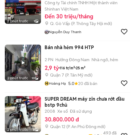
Công ty Tài chính TNHH Một thành viên
Shinhan Việt Nam
Đến 30 triệu/tháng
2 phút trước
1
Q. Gò Vấp
(
P. Thông Tây Hội
mới)
Nguyễn Duy Thanh
Bán nhà hẻm 994 HTP
2 PN
Hướng Đông Nam
Nhà ngõ, hẻm
2,9 tỷ
116 tr/m²
25 m²
Quận 7
(
P. Tân Mỹ
mới)
2 phút trước
10
H
5.0
20
đã bán
Hoàng Hạ
SUPER DREAM máy zin chưa rớt đầu
bstp 9chủ
2008
Xe số
Đã sử dụng
30.800.000 đ
Quận 12
(
P. An Phú Đông
mới)
2 phút trước
8
493
đã