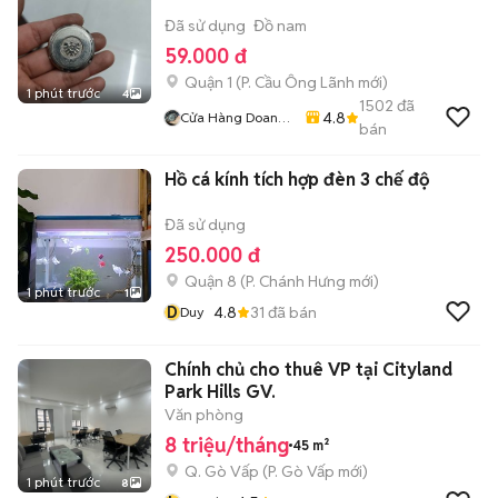
Đã sử dụng
Đồ nam
59.000 đ
Quận 1
(
P. Cầu Ông Lãnh
mới)
1 phút trước
4
1502
đã
4.8
Cửa Hàng Doan
bán
Vu
Hồ cá kính tích hợp đèn 3 chế độ
Đã sử dụng
250.000 đ
Quận 8
(
P. Chánh Hưng
mới)
1 phút trước
1
D
4.8
31
đã bán
Duy
Chính chủ cho thuê VP tại Cityland
Park Hills GV.
Văn phòng
8 triệu/tháng
45 m²
Q. Gò Vấp
(
P. Gò Vấp
mới)
1 phút trước
8