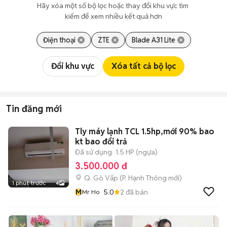
Hãy xóa một số bộ lọc hoặc thay đổi khu vực tìm 
kiếm để xem nhiều kết quả hơn
Điện thoại
ZTE
Blade A31 Lite
Đổi khu vực
Xóa tất cả bộ lọc
Tin đăng mới
Tly máy lạnh TCL 1.5hp,mới 90% bao
kt bao đổi trả
Đã sử dụng
1.5 HP (ngựa)
3.500.000 đ
Q. Gò Vấp
(
P. Hạnh Thông
mới)
1 phút trước
4
M
5.0
2
đã bán
Mr Ho