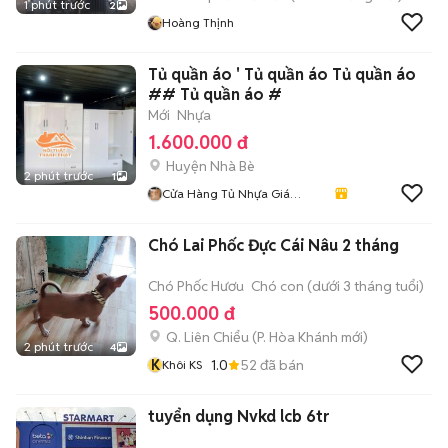
1 phút trước
2
Hoàng Thịnh
Tủ quần áo ' Tủ quần áo Tủ quần áo
## Tủ quần áo #
Mới
Nhựa
1.600.000 đ
Huyện Nhà Bè
2 phút trước
1
Cửa Hàng Tủ Nhựa Giá
Xưởng
Chó Lai Phốc Đực Cái Nâu 2 tháng
Chó Phốc Hươu
Chó con (dưới 3 tháng tuổi)
500.000 đ
Q. Liên Chiểu
(
P. Hòa Khánh
mới)
2 phút trước
4
K
1.0
52
đã bán
Khôi KS
tuyển dụng Nvkd lcb 6tr