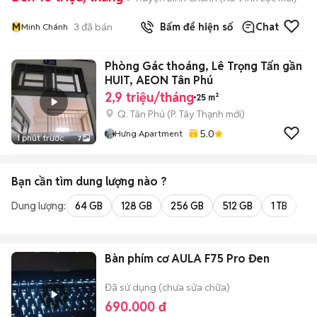
M
3
đã bán
Bấm để hiện số
Chat
Minh Chánh
Phòng Gác thoáng, Lê Trọng Tấn gần
HUIT, AEON Tân Phú
2,9 triệu/tháng
25 m²
Q. Tân Phú
(
P. Tây Thạnh
mới)
5.0
Hưng Apartment
1 phút trước
7
Bạn cần tìm
dung lượng
nào ?
Dung lượng:
64 GB
128 GB
256 GB
512 GB
1 TB
2 
Bàn phím cơ AULA F75 Pro Đen
Đã sử dụng (chưa sửa chữa)
690.000 đ