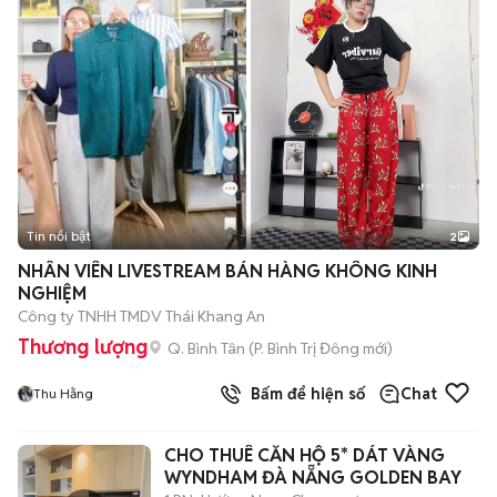
Tin nổi bật
2
NHÂN VIÊN LIVESTREAM BÁN HÀNG KHÔNG KINH
NGHIỆM
Công ty TNHH TMDV Thái Khang An
Thương lượng
Q. Bình Tân
(
P. Bình Trị Đông
mới)
Bấm để hiện số
Chat
Thu Hằng
CHO THUÊ CĂN HỘ 5* DÁT VÀNG
WYNDHAM ĐÀ NẴNG GOLDEN BAY