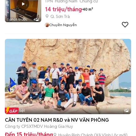
1 PN
Hướng Nam
Chung cư
14 triệu/tháng
40 m²
Q. Sơn Trà
1 phút trước
4
Chuyền Nguyễn
Tin nổi bật
1
CẦN TUYỂN 02 NAM R&D và NV VĂN PHÒNG
Công ty CPSXTMDV Hoàng Gia Huy
Đến 15 triệu/tháng
Huyện Bình Chánh
(
Xã Vĩnh Lộc
mới)