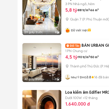
3 PN
Nhà ngõ, hẻm
5,8 tỷ
88 tr/m²
66 m²
Quận 7
(
P. Phú Thuận
mới
Đỗ Viết Việt
29 giây trước
5
BÁN URBAN GR
1 PN
Chung cư
4,5 tỷ
90 tr/m²
50 m²
Thành phố Thủ Đức
(
P. Hi
3.8
16
đã bán
Như Ý ĐHG
42 giây trước
7
Loa kiểm âm Edifier MR
Dưới 100W
>12 tháng
1.640.000 đ