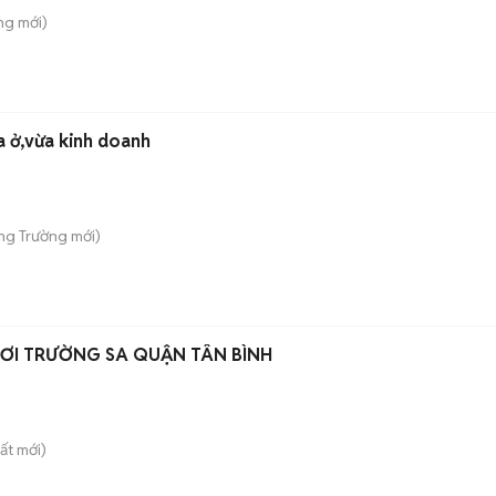
ông
mới)
án căn biệt thự vừa ở,vừa kinh doanh
ong Trường
mới)
HƠI TRƯỜNG SA QUẬN TÂN BÌNH
ất
mới)