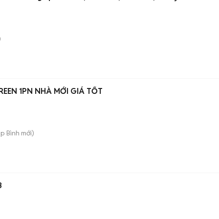
)
EEN 1PN NHÀ MỚI GIÁ TỐT
ệp Bình
mới)
3