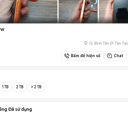
ew
Q. Bình Tân
(
P. Tân Tạ
Bấm để hiện số
Chat
1 TB
2 TB
> 2 TB
rắng Đã sử dụng