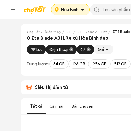
Hòa Bình
Chợ Tốt
Điện thoại
ZTE
ZTE Blade A31 Lite
ZTE Blade 
0 Zte Blade A31 Lite cũ Hòa Bình đẹp
Lọc
Điện thoại
67
Giá
Dung lượng:
64 GB
128 GB
256 GB
512 GB
Siêu thị điện tử
Tất cả
Cá nhân
Bán chuyên