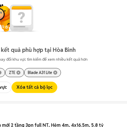
 kết quả phù hợp tại Hòa Bình
hay đổi khu vực tìm kiếm để xem nhiều kết quả hơn
ZTE
Blade A31 Lite
 vực
Xóa tất cả bộ lọc
mới 2 tầng 3pn full NT, Hẻm 4m, 4x16.5m, 5.8 tỷ