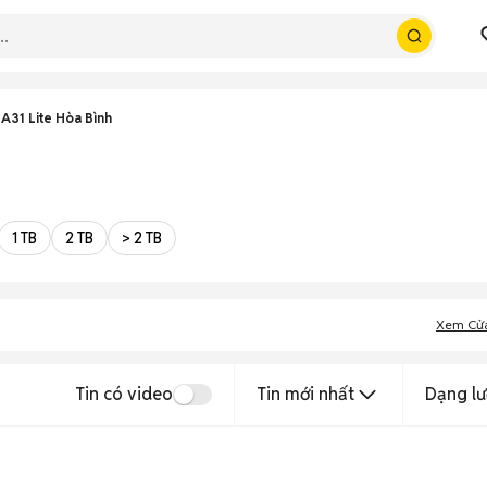
A31 Lite Hòa Bình
1 TB
2 TB
> 2 TB
Xem Cử
Tin có video
Tin mới nhất
Dạng lư