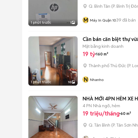
Q. Bình Tân
(
P. Bình Trị Đ
M
39
đã bán
Máy In Quận 10
1 phút trước
1
Cần b
Mặt bằng kinh doanh
19 tỷ
160 m²
Thành phố Thủ Đức
(
P. L
N
Nhanho
1 phút trước
10
NHÀ MỚI 4PN HẺM XE 
4 PN
Nhà ngõ, hẻm
19 triệu/tháng
60 m²
Q. Tân Bình
(
P. Tân Sơn Nh