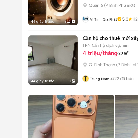
Quận 6
(
P. Bình Phú
mới)
5.0
112
Vi Tính Gia Phát
44 giây trước
6
Căn hộ cho thuê mới x
1 PN
Căn hộ dịch vụ, mini
4 triệu/tháng
20 m²
Q. Bình Thạnh
(
P. Bình Lợi
T
22
đã bán
Trung Nam 47
44 giây trước
5