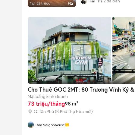
2
đã bán
Trần Thái
1 phút trước
9
Tin nổi bật
Cho Thuê GÓC 2MT: 80 Trương Vĩnh Ký & 
Mặt bằng kinh doanh
73 triệu/tháng
98 m²
Q. Tân Phú
(
P. Phú Thọ Hòa
mới)
Tâm Saigonhouse