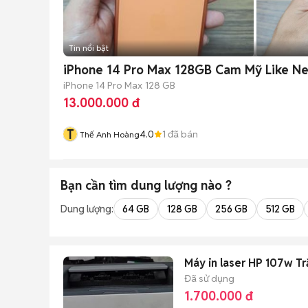
Tin nổi bật
iPhone 14 Pro Max 128GB Cam Mỹ Like N
iPhone 14 Pro Max
128 GB
13.000.000 đ
T
4.0
1
đã bán
Thế Anh Hoàng
Bạn cần tìm
dung lượng
nào ?
Dung lượng:
64 GB
128 GB
256 GB
512 GB
Máy in laser HP 107w T
Đã sử dụng
1.700.000 đ