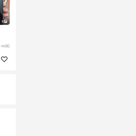
5
o
mới)