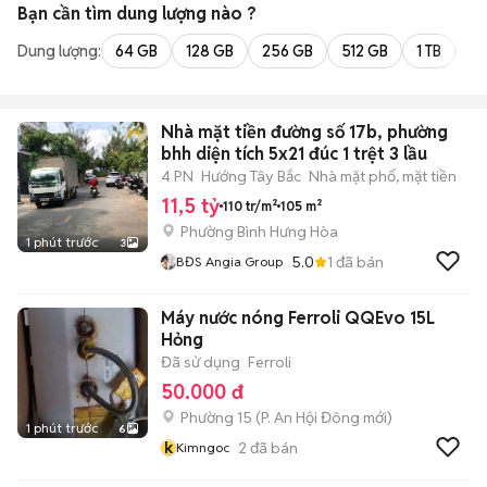
Bạn cần tìm
dung lượng
nào ?
Dung lượng:
64 GB
128 GB
256 GB
512 GB
1 TB
2 
Nhà mặt tiền đường số 17b, phường
bhh diện tích 5x21 đúc 1 trệt 3 lầu
4 PN
Hướng Tây Bắc
Nhà mặt phố, mặt tiền
11,5 tỷ
110 tr/m²
105 m²
Phường Bình Hưng Hòa
1 phút trước
3
5.0
1
đã bán
BĐS Angia Group
Máy nước nóng Ferroli QQEvo 15L
Hỏng
Đã sử dụng
Ferroli
50.000 đ
Phường 15
(
P. An Hội Đông
mới)
1 phút trước
6
k
2
đã bán
Kimngoc