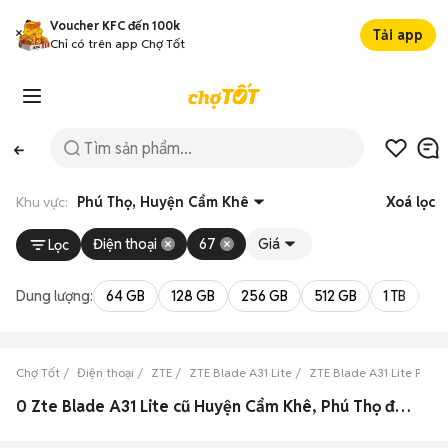
Voucher KFC đến 100k
Tải app
Chỉ có trên app Chợ Tốt
Khu vực:
Phú Thọ, Huyện Cẩm Khê
Xoá lọc
Điện thoại
67
Giá
Lọc
Dung lượng:
64 GB
128 GB
256 GB
512 GB
1 TB
2 
Chợ Tốt
Điện thoại
ZTE
ZTE Blade A31 Lite
ZTE Blade A31 Lite Phú T
0 Zte Blade A31 Lite cũ Huyện Cẩm Khê, Phú Thọ đẹp