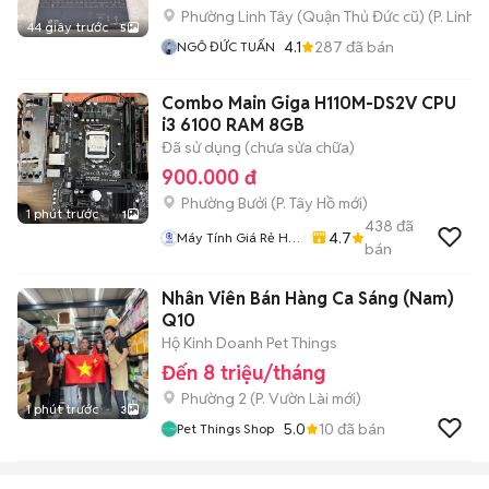
Phường Linh Tây (Quận Thủ Đức cũ)
(
P. Linh 
44 giây trước
5
4.1
287
đã bán
NGÔ ĐỨC TUẤN
Combo Main Giga H110M-DS2V CPU
i3 6100 RAM 8GB
Đã sử dụng (chưa sửa chữa)
900.000 đ
Phường Bưởi
(
P. Tây Hồ
mới)
1 phút trước
1
438
đã
4.7
Máy Tính Giá Rẻ Hà
bán
Nôi
Nhân Viên Bán Hàng Ca Sáng (Nam)
Q10
Hộ Kinh Doanh Pet Things
Đến 8 triệu/tháng
Phường 2
(
P. Vườn Lài
mới)
1 phút trước
3
5.0
10
đã bán
Pet Things Shop