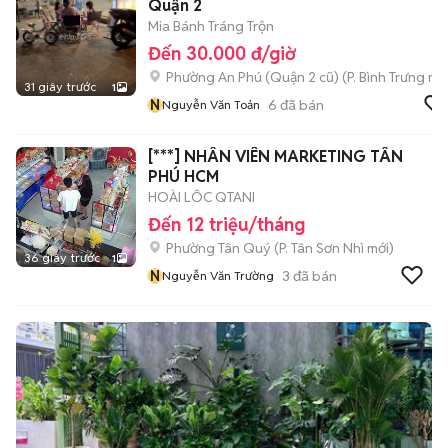
Quận 2
Mia Bánh Tráng Trộn
Đến 30.000 đ/giờ
Phường An Phú (Quận 2 cũ)
(
P. Bình Trưng
mới
31 giây trước
1
N
6
đã bán
Nguyễn Văn Toản
[***] NHÂN VIÊN MARKETING TÂN
PHÚ HCM
HOÀI LÔC QTANI
Đến 12 triệu/tháng
Phường Tân Quý
(
P. Tân Sơn Nhì
mới)
36 giây trước
1
N
3
đã bán
Nguyễn Văn Trường