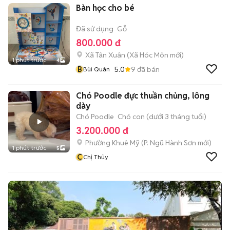
Bàn học cho bé
Đã sử dụng
Gỗ
800.000 đ
Xã Tân Xuân
(
Xã Hóc Môn
mới)
1 phút trước
4
B
5.0
9
đã bán
Bùi Quân
Chó Poodle đực thuần chủng, lông
dày
Chó Poodle
Chó con (dưới 3 tháng tuổi)
3.200.000 đ
Phường Khuê Mỹ
(
P. Ngũ Hành Sơn
mới)
1 phút trước
5
C
Chị Thủy