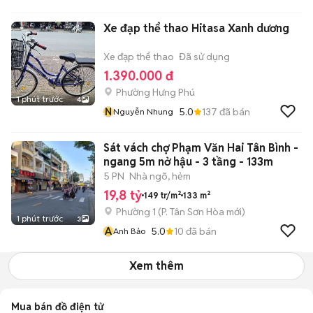
Xe đạp thể thao Hitasa Xanh dương
Xe đạp thể thao
Đã sử dụng
1.390.000 đ
Phường Hưng Phú
1 phút trước
4
N
5.0
137
đã bán
Nguyễn Nhung
Sát vách chợ Phạm Văn Hai Tân Bình -
ngang 5m nở hậu - 3 tầng - 133m
5 PN
Nhà ngõ, hẻm
19,8 tỷ
149 tr/m²
133 m²
Phường 1
(
P. Tân Sơn Hòa
mới)
1 phút trước
3
A
5.0
10
đã bán
Anh Bảo
Xem thêm
Mua bán đồ điện tử