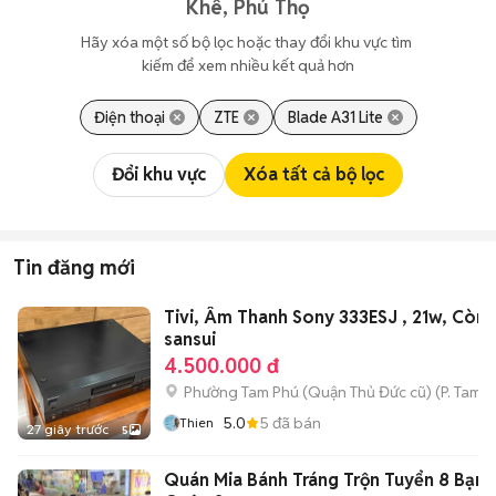
Khê, Phú Thọ
Hãy xóa một số bộ lọc hoặc thay đổi khu vực tìm 
kiếm để xem nhiều kết quả hơn
Điện thoại
ZTE
Blade A31 Lite
Đổi khu vực
Xóa tất cả bộ lọc
Tin đăng mới
Tivi, Âm Thanh Sony 333ESJ , 21w, Còn
sansui
4.500.000 đ
Phường Tam Phú (Quận Thủ Đức cũ)
(
P. Tam B
5.0
5
đã bán
Thien
27 giây trước
5
Quán Mia Bánh Tráng Trộn Tuyển 8 Bạn