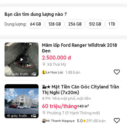
Bạn cần tìm
dung lượng
nào ?
Dung lượng:
64 GB
128 GB
256 GB
512 GB
1 TB
2 
Mâm lốp Ford Ranger Wildtrak 2018
Đen
2.500.000 đ
Xã Thái Mỹ
L
1
đã bán
Le Huu Loc
38 giây trước
3
🐳★ Mặt Tiền Căn Góc Cityland Trần
Thị Nghỉ (7x20m)
8 PN
Nhà mặt phố, mặt tiền
60 triệu/tháng
140 m²
Phường 7
(
P. Hạnh Thông
mới)
41 giây trước
8
5.0
291
đã bán
Mr Thanh Nagoya