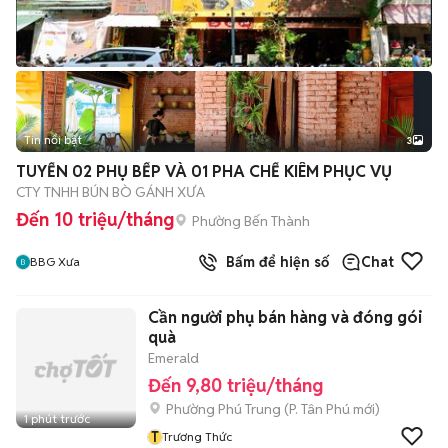
Tin nổi bật
3
TUYỂN 02 PHỤ BẾP VÀ 01 PHA CHẾ KIÊM PHỤC VỤ
CTY TNHH BÚN BÒ GÁNH XƯA
Đến 10 triệu/tháng
Phường Bến Thành
Bấm để hiện số
Chat
BBG Xưa
Cần người phụ bán hàng và đóng gói
quà
Emerald
Đến 9,80 triệu/tháng
Phường Phú Trung
(
P. Tân Phú
mới)
1 phút trước
T
Trương Thức