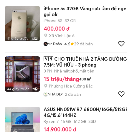
iPhone 5s 32GB Vàng sưu tầm để nge
gọi ok
iPhone 5S
32 GB
400.000 đ
Xã Vĩnh Lộc A
41 giây trước
6
4.6
29
đã bán
Mr Đoàn
🇻🇳 CHO THUÊ NHÀ 2 TẦNG ĐƯỜNG
7.5M: VŨ HỮU - 3 phòng
3 PN
Nhà mặt phố, mặt tiền
15 triệu/tháng
100 m²
Phường Hòa Cường Bắc
44 giây trước
7
2
đã bán
NHÀ ĐẸP
ASUS HN051W R7 6800H/16GB/512GB/
4G/15.6"144HZ
Ryzen 7
16 GB
512 GB
SSD
14.900.000 đ