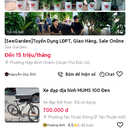
Tin nổi bật
6
+
2
[SeeGarden]Tuyển Dụng LĐPT, Giao Hàng, Sale Online
See Garden
Đến 15 triệu/tháng
Phường Hiệp Bình Chánh (Quận Thủ Đức cũ)
Bấm để hiện số
Chat
Nguyễn Duy Đức
Xe đạp địa hình MUMS 100 Đen
Xe đạp thể thao
Đã sử dụng
700.000 đ
Phường Tân Thuận Đông
(
P. Tân Thuận
mới)
37 giây trước
1
H
4.5
6
đã bán
Hoàng Anh