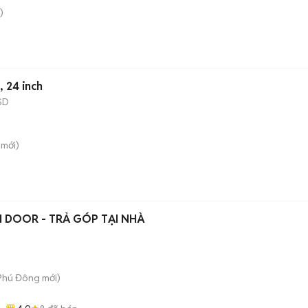
)
, 24 inch
SD
mới)
TI DOOR - TRẢ GÓP TẠI NHÀ
 Phú Đông
mới)