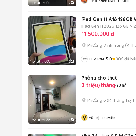
Long -Điện Máy Trả Góp -
1 phút trước
3
HCM- BD - ĐN - L.A
iPad Gen 11 A16 128GB 
iPad Gen 11 2025
128 GB
>1
11.500.000 đ
Phường Vĩnh Trung
(
P. T
5.0
306
đã bá
TT PHONE
1 phút trước
3
Phòng cho thuê
3 triệu/tháng
20 m²
Phường 8
(
P. Thông Tây H
V
Vũ Thị Thu Hiền
1 phút trước
8