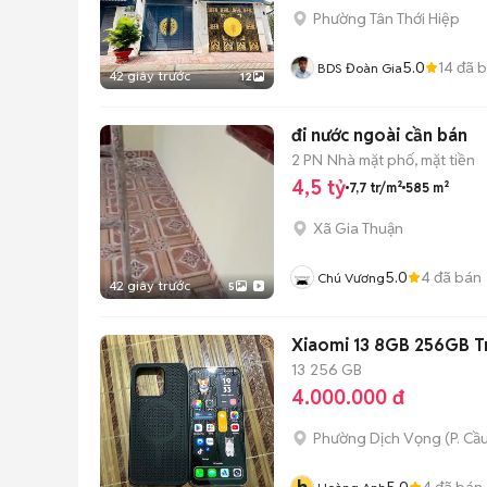
Phường Tân Thới Hiệp
5.0
14
đã 
BDS Đoàn Gia
42 giây trước
12
đi nước ngoài cần bán
2 PN
Nhà mặt phố, mặt tiền
4,5 tỷ
7,7 tr/m²
585 m²
Xã Gia Thuận
5.0
4
đã bán
Chú Vương
42 giây trước
5
Xiaomi 13 8GB 256GB T
13
256 GB
4.000.000 đ
Phường Dịch Vọng
(
P. Cầ
5.0
4
đã bán