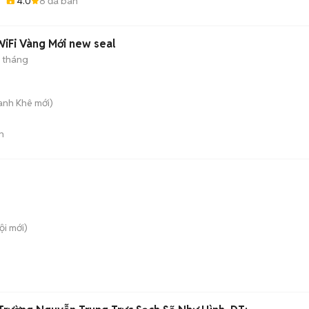
4.0
8
đã bán
WiFi Vàng Mới new seal
2 tháng
hanh Khê
mới)
n
ội
mới)