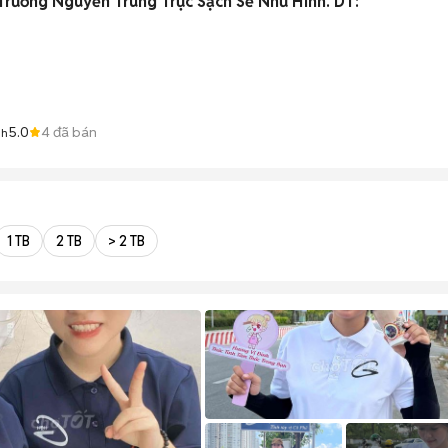
Nhà TA Hẻm 2,5 M Gần Trường Nguyễn Trung Trực Sạch Sẽ Như Hình. DT:
5.0
4
đã bán
nh
1 TB
2 TB
> 2 TB