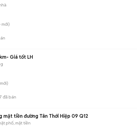
 nhà
è
mới)
bán
0km- Giá tốt LH
ng
mới)
7
đã bán
g mặt tiền đường Tân Thới Hiệp 09 Q12
ặt phố, mặt tiền