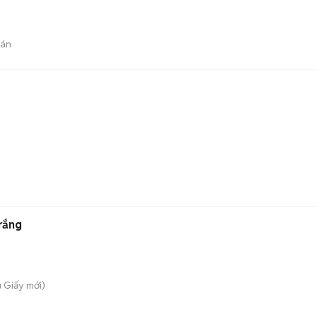
bán
rắng
u Giấy
mới)