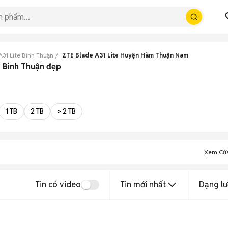
A31 Lite Bình Thuận
ZTE Blade A31 Lite Huyện Hàm Thuận Nam
 Bình Thuận đẹp
1 TB
2 TB
> 2 TB
Xem Cử
Tin có video
Tin mới nhất
Dạng lư