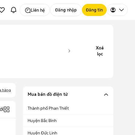
Đăng nhập
Đăng tin
Liên hệ
Xoá
lọc
a hàng
Mua bán đồ điện tử
Thành phố Phan Thiết
ới
Huyện Bắc Bình
Huyện Đức Linh