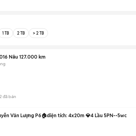
1 TB
2 TB
> 2 TB
 2016 Nâu 127.000 km
ộng
2
đã bán
yễn Văn Lượng P6🏠diện tích: 4x20m 💎4 Lầu 5PN--5wc