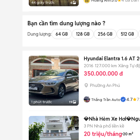
h
Hoàng Anh
44 giây trước
6
Bạn cần tìm
dung lượng
nào ?
Dung lượng:
64 GB
128 GB
256 GB
512 GB
Hyundai Elantra 1.6 AT
2016
127.000 km
Xăng
Tự đ
350.000.000 đ
Phường An Phú
4.7
7
Thắng Trần Auto
1 phút trước
19
💎Nhà Hẻm Xe Hơi💎Ngu
3 PN
Nhà phố liền kề
20 triệu/tháng
20 m²