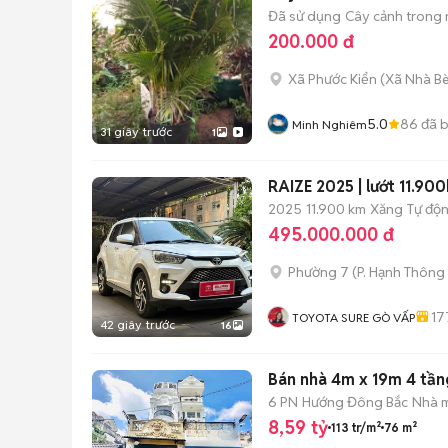
Đã sử dụng
Cây cảnh trong
200.000 đ
Xã Phước Kiển
(
Xã Nhà B
5.0
86
đã 
Minh Nghiêm
31 giây trước
1
RAIZE 2025 | lướt 11.90
2025
11.900 km
Xăng
Tự độ
495.000.000 đ
Phường 7
(
P. Hạnh Thông
17
TOYOTA SURE GÒ VẤP
42 giây trước
16
Bán nhà 4m x 19m 4 tần
6 PN
Hướng Đông Bắc
Nhà m
8,59 tỷ
113 tr/m²
76 m²