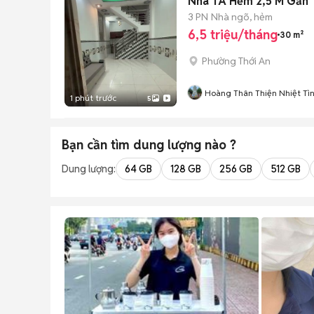
3 PN
Nhà ngõ, hẻm
6,5 triệu/tháng
30 m²
Phường Thới An
Hoàng Thân Thiện Nhiệt Tì
1 phút trước
5
Bạn cần tìm
dung lượng
nào ?
Dung lượng:
64 GB
128 GB
256 GB
512 GB