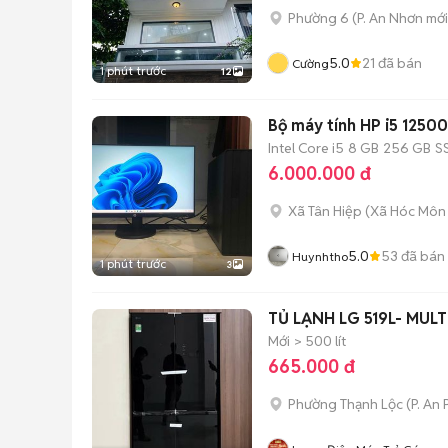
Phường 6
(
P. An Nhơn
mới
5.0
21
đã bán
Cường
1 phút trước
12
Bộ máy tính HP i5 12500
Intel Core i5
8 GB
256 GB
S
6.000.000 đ
Xã Tân Hiệp
(
Xã Hóc Môn
5.0
53
đã bán
Huynhtho
1 phút trước
3
TỦ LẠNH LG 519L- MUL
Mới
> 500 lít
665.000 đ
Phường Thạnh Lộc
(
P. An