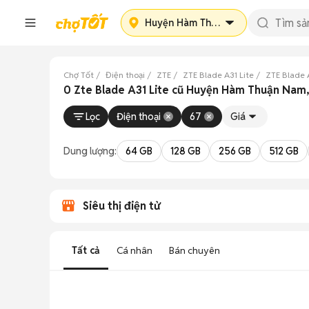
Huyện Hàm Thuận Nam
Chợ Tốt
Điện thoại
ZTE
ZTE Blade A31 Lite
ZTE Blade 
0 Zte Blade A31 Lite cũ Huyện Hàm Thuận Nam,
Lọc
Điện thoại
67
Giá
Dung lượng:
64 GB
128 GB
256 GB
512 GB
Siêu thị điện tử
Tất cả
Cá nhân
Bán chuyên