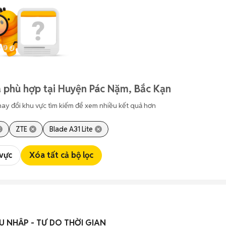
 phù hợp tại Huyện Pác Nặm, Bắc Kạn
hay đổi khu vực tìm kiếm để xem nhiều kết quả hơn
ZTE
Blade A31 Lite
 vực
Xóa tất cả bộ lọc
U NHẬP - TỰ DO THỜI GIAN