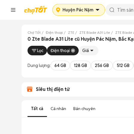
Huyện Pác Nặm
Chợ Tốt
Điện thoại
ZTE
ZTE Blade A31 Lite
ZTE Blade 
0 Zte Blade A31 Lite cũ Huyện Pác Nặm, Bắc K
Lọc
Điện thoại
Giá
Dung lượng:
64 GB
128 GB
256 GB
512 GB
Siêu thị điện tử
Tất cả
Cá nhân
Bán chuyên