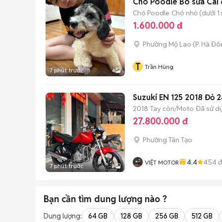
Chó Poodle Bò sữa Cái 
Chó Poodle
Chó nhỏ (dưới 1 
1.600.000 đ
Phường Mộ Lao
(
P. Hà Đ
T
Trần Hùng
7 phút trước
4
Suzuki EN 125 2018 Đỏ 
2018
Tay côn/Moto
Đã sử d
27.800.000 đ
Phường Tân Tạo
4.4
454
đ
VIỆT MOTOR
7 phút trước
8
Bạn cần tìm
dung lượng
nào ?
Dung lượng:
64 GB
128 GB
256 GB
512 GB