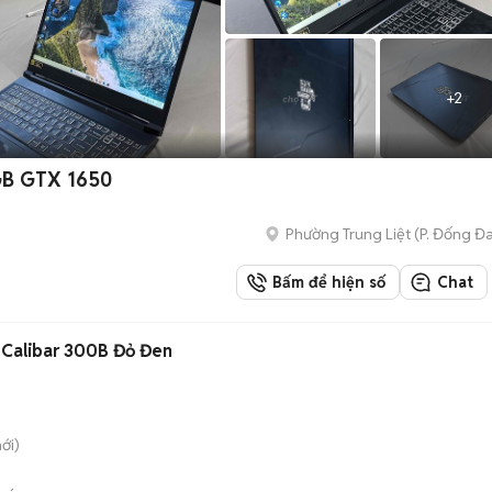
+
2
GB GTX 1650
Phường Trung Liệt
(
P. Đống Đ
Bấm để hiện số
Chat
D Calibar 300B Đỏ Đen
ới)