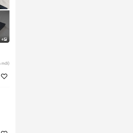
6
a
mới)