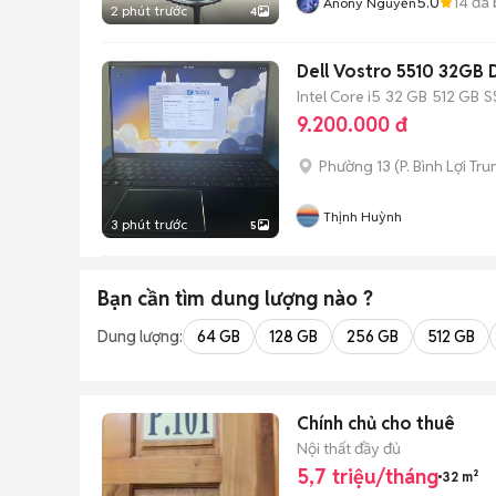
5.0
14
đã 
Anony Nguyễn
2 phút trước
4
Dell Vostro 5510 32GB
Intel Core i5
32 GB
512 GB
S
9.200.000 đ
Phường 13
(
P. Bình Lợi Tr
Thịnh Huỳnh
3 phút trước
5
Bạn cần tìm
dung lượng
nào ?
Dung lượng:
64 GB
128 GB
256 GB
512 GB
Chính chủ cho thuê
Nội thất đầy đủ
5,7 triệu/tháng
32 m²