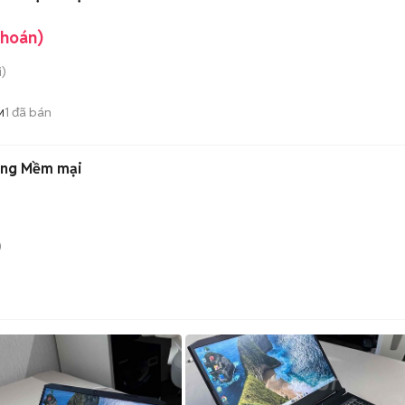
khoán)
)
1
đã bán
M
ắng Mềm mại
)