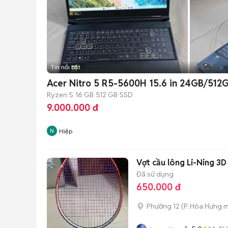
Tin nổi bật
Acer Nitro 5 R5-5600H 15.6 in 24GB/512
Ryzen 5
16 GB
512 GB
SSD
9.000.000 đ
Hiệp
Vợt cầu lông Li-Ning 3
Đã sử dụng
650.000 đ
Phường 12
(
P. Hòa Hưng
m