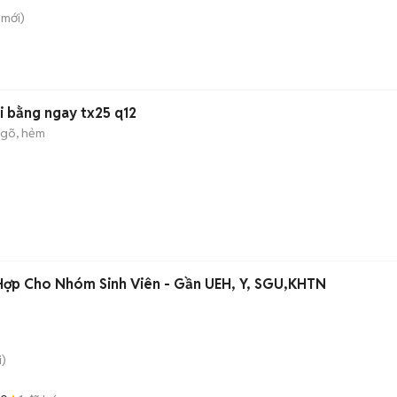
mới)
vi bằng ngay tx25 q12
gõ, hẻm
 Hợp Cho Nhóm Sinh Viên - Gần UEH, Y, SGU,KHTN
)