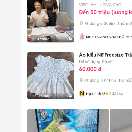
VIỆC LÀM LƯƠNG CAO
Đến 50 triệu (lương 
Phường 8
(
P. Bình Thới
mới
KINH DOANH NHÀ PHỐ HC
1 phút trước
5
Áo kiểu Nữ Freesize Tr
Đã sử dụng
Đồ nữ
60.000 đ
Phường 11
(
P. Phú Thọ
mới
N
5.0
3
đã bán
Ng Linh
2 phút trước
2