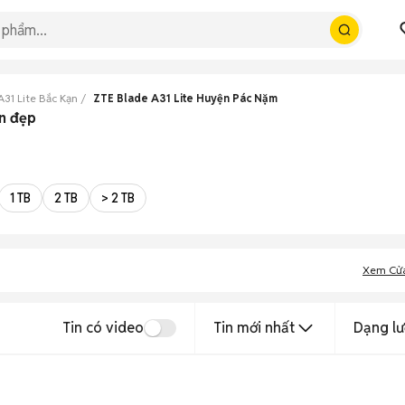
A31 Lite Bắc Kạn
ZTE Blade A31 Lite Huyện Pác Nặm
ạn đẹp
1 TB
2 TB
> 2 TB
Xem Cử
Tin có video
Tin mới nhất
Dạng lư