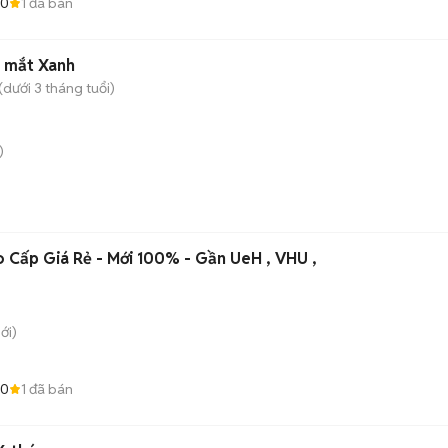
.0
1
đã bán
g mắt Xanh
dưới 3 tháng tuổi)
)
o Cấp Giá Rẻ - Mới 100% - Gần UeH , VHU ,
ới)
.0
1
đã bán