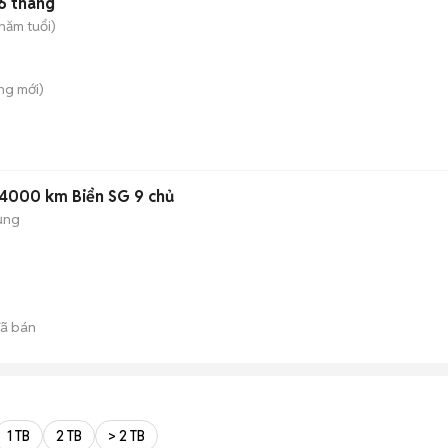
6 tháng
năm tuổi)
ông
mới)
24000 km Biển SG 9 chủ
ụng
ã bán
1 TB
2 TB
> 2 TB