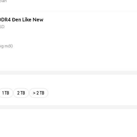
bán
 DDR4 Đen Like New
SD
ung
mới)
1 TB
2 TB
> 2 TB