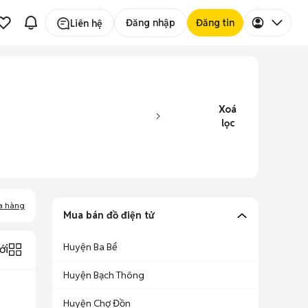
Đăng nhập
Đăng tin
Liên hệ
Xoá
lọc
a hàng
Mua bán đồ điện tử
Huyện Ba Bể
ới
Huyện Bạch Thông
Huyện Chợ Đồn