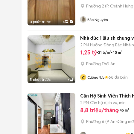
Phường 2
(
P. Chánh Hưng
Bảo Nguyên
4 phút trước
4
Nhà đúc 1 lầu sh chung 
2 PN
Hướng Đông Bắc
Nhà n
1,25 tỷ
31 tr/m²
40 m²
Phường Thới An
c
4.5
68
đã bán
Cường
5 phút trước
7
Căn Hộ Sinh Viên Thích
2 PN
Căn hộ dịch vụ, mini
8,8 triệu/tháng
45 m²
Phường 6
(
P. An Đông
mới