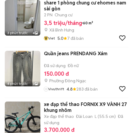
share 1 phòng chung cư ehomes nam
sài gòn
2 PN
Chung cư
3,5 triệu/tháng
60 m²
Xã Bình Hưng
3 phút trước
4
V
5.0
7
đã bán
Viet
Quần jeans PRENDANG Xám
Đã sử dụng
Đồ nữ
150.000 đ
Phường Đông Ngạc
4 phút trước
3
4.8
283
đã bán
Vivuthrift
xe đạp thể thao FORNIX X9 VÀNH 27
khung nhôm
Xe đạp thể thao
Đài Loan
L (55.5 cm)
Đã
sử dụng
3.700.000 đ