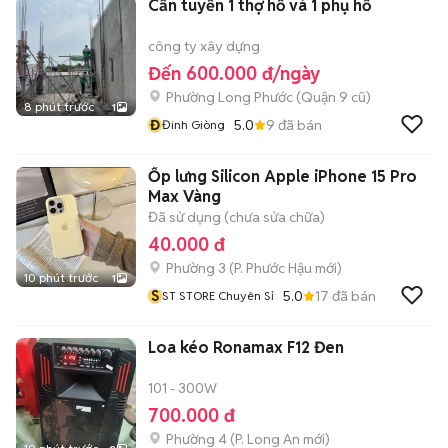
Cần tuyển 1 thợ hồ và 1 phụ hồ
công ty xây dựng
Đến 600.000 đ/ngày
Phường Long Phước (Quận 9 cũ)
8 phút trước
1
Đ
5.0
9
đã bán
Đinh Giòng
Ốp lưng Silicon Apple iPhone 15 Pro
Max Vàng
Đã sử dụng (chưa sửa chữa)
40.000 đ
Phường 3
(
P. Phước Hậu
mới)
10 phút trước
1
S
5.0
17
đã bán
ST STORE Chuyên Sỉ
Loa kéo Ronamax F12 Đen
101 - 300W
700.000 đ
Phường 4
(
P. Long An
mới)