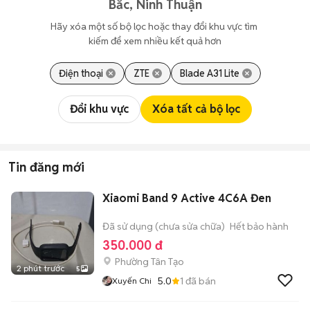
Bắc, Ninh Thuận
Hãy xóa một số bộ lọc hoặc thay đổi khu vực tìm 
kiếm để xem nhiều kết quả hơn
Điện thoại
ZTE
Blade A31 Lite
Đổi khu vực
Xóa tất cả bộ lọc
Tin đăng mới
Xiaomi Band 9 Active 4C6A Đen
Đã sử dụng (chưa sửa chữa)
Hết bảo hành
350.000 đ
Phường Tân Tạo
2 phút trước
5
5.0
1
đã bán
Xuyến Chi