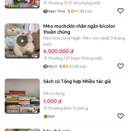
Phường 12
(
P. Hòa Hưng
mới)
12 phút trước
4
5.0
1
đã bán
Ngọc Thúy
Mèo muchckin chân ngắn bicolor
thuần chủng
Mèo Anh Lông Ngắn
Mèo con (dưới 3 tháng
tuổi)
6.500.000 đ
14 phút trước
5
Phường 1
(
P. Hạnh Thông
mới)
5.0
41
đã bán
Như Ý
Sách cũ Tổng hợp Nhiều tác giả
Đã sử dụng
1.000 đ
Phường Bình Trị Đông
15 phút trước
5
d
Dinh