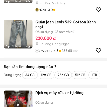
4 phút trước
8
Phường Vĩnh Tuy
H
3.0
Hùng
Quần jean Levis 539 Cotton Xanh
nhạt
Đã sử dụng
Cả nam và nữ
220.000 đ
Phường Đông Ngạc
5 phút trước
5
4.8
283
đã bán
Vivuthrift
Bạn cần tìm
dung lượng
nào ?
Dung lượng:
64 GB
128 GB
256 GB
512 GB
1 TB
2 
Dịch vụ máy rửa xe tự động
Đã sử dụng