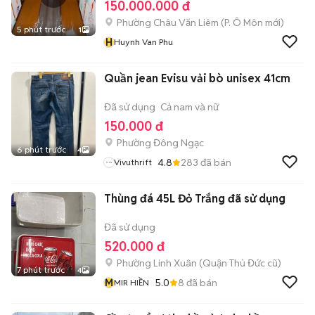
150.000.000 đ
Phường Châu Văn Liêm
(
P. Ô Môn
mới)
5 phút trước
1
H
Huynh Van Phu
Quần jean Evisu vải bò unisex 41cm
Đã sử dụng
Cả nam và nữ
150.000 đ
Phường Đông Ngạc
6 phút trước
4
4.8
283
đã bán
Vivuthrift
Thùng đá 45L Đỏ Trắng đã sử dụng
Đã sử dụng
520.000 đ
Phường Linh Xuân (Quận Thủ Đức cũ)
7 phút trước
4
M
5.0
8
đã bán
MIR HIỀN