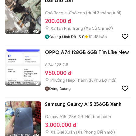
bán chó con
Chó Becgie
Chó con (dưới 3 tháng tuổi)
200.000 đ
Xã Tân Phú Trung
(
Xã Củ Chi
mới)
15 phút trước
6
5.0
10
đã bán
Quang Minh Đỗ
OPPO A74 128GB 6GB Tím Like New
A74
128 GB
950.000 đ
Phường Hiệp Thành
(
P. Phú Lợi
mới)
16 phút trước
1
Đông Dương
Samsung Galaxy A15 256GB Xanh
Galaxy A15
256 GB
Hết bảo hành
3.000.000 đ
Xã Giai Xuân
(
Xã Phong Điền
mới)
18 phút trước
6