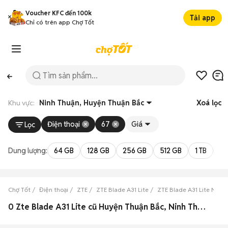
Voucher KFC đến 100k
Tải app
Chỉ có trên app Chợ Tốt
Khu vực:
Ninh Thuận, Huyện Thuận Bắc
Xoá lọc
Điện thoại
67
Giá
Lọc
Dung lượng:
64 GB
128 GB
256 GB
512 GB
1 TB
2 
Chợ Tốt
Điện thoại
ZTE
ZTE Blade A31 Lite
ZTE Blade A31 Lite Ninh
0 Zte Blade A31 Lite cũ Huyện Thuận Bắc, Ninh Thuận đẹp