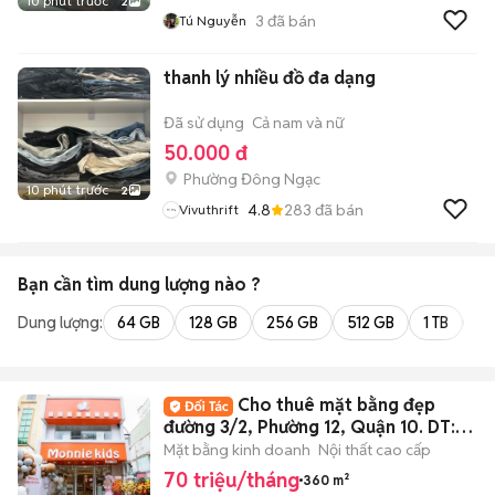
10 phút trước
2
3
đã bán
Tú Nguyễn
thanh lý nhiều đồ đa dạng
Đã sử dụng
Cả nam và nữ
50.000 đ
Phường Đông Ngạc
10 phút trước
2
4.8
283
đã bán
Vivuthrift
Bạn cần tìm
dung lượng
nào ?
Dung lượng:
64 GB
128 GB
256 GB
512 GB
1 TB
2 
Cho thuê mặt bằng đẹp
đường 3/2, Phường 12, Quận 10. DT:
6x30m
Mặt bằng kinh doanh
Nội thất cao cấp
70 triệu/tháng
360 m²