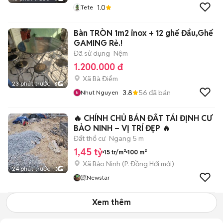
1.0
Tete
Bàn TRÒN 1m2 inox + 12 ghế Đẩu,Ghế
GAMING Rẻ.!
Đã sử dụng
Nệm
1.200.000 đ
Xã Bà Điểm
23 phút trước
6
3.8
56
đã bán
Nhut Nguyen
🔥 CHÍNH CHỦ BÁN ĐẤT TÁI ĐỊNH CƯ
BẢO NINH – VỊ TRÍ ĐẸP 🔥
Đất thổ cư
Ngang 5 m
1,45 tỷ
15 tr/m²
100 m²
Xã Bảo Ninh
(
P. Đồng Hới
mới)
24 phút trước
3
源Newstar
Xem thêm