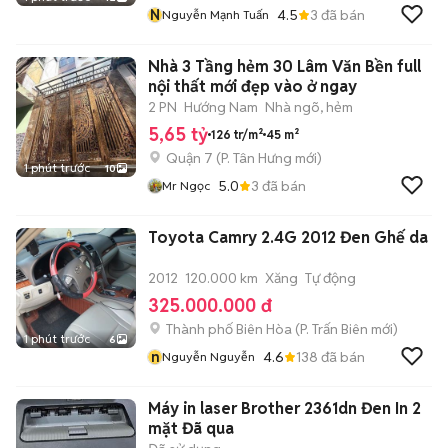
N
4.5
3
đã bán
Nguyễn Mạnh Tuấn
Nhà 3 Tầng hẻm 30 Lâm Văn Bền full
nội thất mới đẹp vào ở ngay
2 PN
Hướng Nam
Nhà ngõ, hẻm
5,65 tỷ
126 tr/m²
45 m²
Quận 7
(
P. Tân Hưng
mới)
1 phút trước
10
5.0
3
đã bán
Mr Ngọc
Toyota Camry 2.4G 2012 Đen Ghế da
2012
120.000 km
Xăng
Tự động
325.000.000 đ
Thành phố Biên Hòa
(
P. Trấn Biên
mới)
1 phút trước
6
n
4.6
138
đã bán
Nguyễn Nguyễn
Máy in laser Brother 2361dn Đen In 2
mặt Đã qua