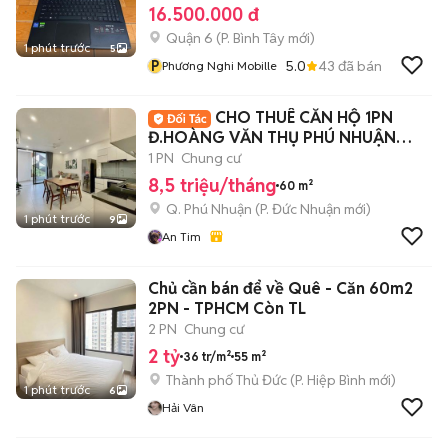
16.500.000 đ
Quận 6
(
P. Bình Tây
mới)
1 phút trước
5
P
5.0
43
đã bán
Phương Nghi Mobille
CHO THUÊ CĂN HỘ 1PN
Đ.HOÀNG VĂN THỤ PHÚ NHUẬN
NGAY WHITE PALACE
1 PN
Chung cư
8,5 triệu/tháng
60 m²
Q. Phú Nhuận
(
P. Đức Nhuận
mới)
1 phút trước
9
An Tim
Chủ cần bán để về Quê - Căn 60m2
2PN - TPHCM Còn TL
2 PN
Chung cư
2 tỷ
36 tr/m²
55 m²
Thành phố Thủ Đức
(
P. Hiệp Bình
mới)
1 phút trước
6
Hải Vân