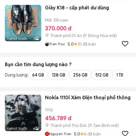
Giày K18 - cấp phát dư dùng
Mới
Đồ nam
370.000 đ
Thành phố Dĩ An
(
P. Đông Hòa
mới)
1 phút trước
3
5.0
10
đã bán
Tran Truc
Bạn cần tìm
dung lượng
nào ?
Dung lượng:
64 GB
128 GB
256 GB
512 GB
1 TB
2 
Nokia 1110i Xám Điện thoại phổ thông
1110i
456.789 đ
Thành phố Thủ Đức
(
P. Tam Bình
mới)
1 phút trước
6
5.0
6
đã bán
Nguyen Tran