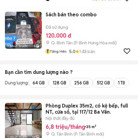
Sách bán theo combo
Đã sử dụng
120.000 đ
Q. Bình Tân
(
P. Bình Hưng Hòa
mới)
1 phút trước
5
T
5.0
1
đã bán
Tăng Hên
Bạn cần tìm
dung lượng
nào ?
Dung lượng:
64 GB
128 GB
256 GB
512 GB
1 TB
2 
Phòng Duplex 35m2, có kệ bếp, full
NT, cửa sổ, tại 117/12 Ba Vân.
Nội thất đầy đủ
6,8 triệu/tháng
35 m²
Q. Tân Bình
(
P. Tân Bình
mới)
1 phút trước
12