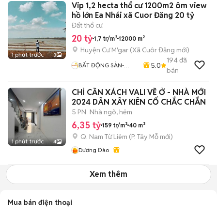
Vip 1,2 hecta thổ cư 1200m2 ôm view
hồ lớn Ea Nhái xã Cuor Đăng 20 tỷ
Đất thổ cư
20 tỷ
1,7 tr/m²
12000 m²
Huyện Cư M'gar
(
Xã Cuôr Đăng
mới)
1 phút trước
3
194
đã
5.0
BẤT ĐỘNG SẢN-
bán
QUỲNH ANH
CHỈ CẦN XÁCH VALI VỀ Ở - NHÀ MỚI
2024 DÂN XÂY KIÊN CỐ CHẮC CHẮN
5 PN
Nhà ngõ, hẻm
6,35 tỷ
159 tr/m²
40 m²
Q. Nam Từ Liêm
(
P. Tây Mỗ
mới)
1 phút trước
4
Dương Đào
Xem thêm
Mua bán điện thoại