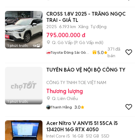
CROSS 1.8V 2025 - TRẮNG NGỌC
TRAI - GIÁ TL
2025
6.193 km
Xăng
Tự động
795.000.000 đ
Q. Gò Vấp
(
P. Gò Vấp
mới)
1 phút trước
18
371
đã
5.0
Toyota Đông Sài Gòn|
bán
Xe Đã Qua Sử Dụng
TUYỂN BẢO VỆ NỘI BỘ CÔNG TY
CÔNG TY TNHH TCIE VIỆT NAM
Thương lượng
Q. Liên Chiểu
1 phút trước
3.0
Thanh Hằng
Acer Nitro V ANV15 51 55CA i5
13420H 16G RTX 4050
Intel Core i5
16 GB
512 GB
SSD