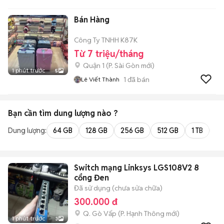
QUÂN INVEST
Bán Hàng
Công Ty TNHH K87K
Từ 7 triệu/tháng
Quận 1
(
P. Sài Gòn
mới)
1 phút trước
5
1
đã bán
Lê Viết Thành
Bạn cần tìm
dung lượng
nào ?
Dung lượng:
64 GB
128 GB
256 GB
512 GB
1 TB
2 
Switch mạng Linksys LGS108V2 8
cổng Đen
Đã sử dụng (chưa sửa chữa)
300.000 đ
Q. Gò Vấp
(
P. Hạnh Thông
mới)
1 phút trước
3