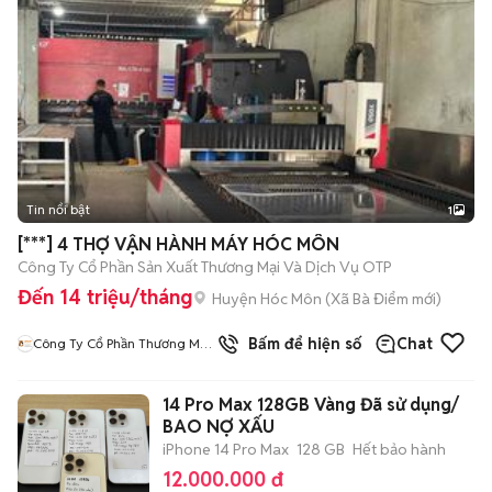
Tin nổi bật
1
[***] 4 THỢ VẬN HÀNH MÁY HÓC MÔN
Công Ty Cổ Phần Sản Xuất Thương Mại Và Dịch Vụ OTP
Đến 14 triệu/tháng
Huyện Hóc Môn
(
Xã Bà Điểm
mới)
Bấm để hiện số
Chat
Công Ty Cổ Phần Thương Mại
Và Dịch Vụ OTP
14 Pro Max 128GB Vàng Đã sử dụng/
BAO NỢ XẤU
iPhone 14 Pro Max
128 GB
Hết bảo hành
12.000.000 đ