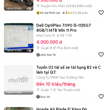
4.300.000 đ
Huyện Hóc Môn
(
Xã Bà Điểm
mới)
1 phút trước
6
x
4.3
424
đã bán
Xe Ga Phát Lộc
Dell OptiPlex 7090 i5-1135G7
8GB/1.14TB Win 11 Pro
Intel Core i5
8 GB
1 TB
4.000.000 đ
Quận 8
(
P. Phú Định
mới)
1 phút trước
2
Jelly Bar Ni
Tuyển 02 tài xế xe tải hạng B2 và C
làm tại Q7.
Công Ty TNHH Tam Trường Tiến
Đến 10 triệu/tháng
Quận 7
(
P. Tân Thuận
mới)
1 phút trước
Quy Vo
Honda Air Blade Fi Xăng Đỏ