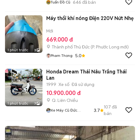
646
đã bán
Tuấn Đồ Cũ
Máy thổi khí nóng Điện 220V Nứt Nhẹ
Mới
669.000 đ
Thành phố Thủ Đức
(
P. Phước Long
mới)
1 phút trước
2
5.0
Pham Thong
Honda Dream Thái Nâu Trắng Thái
Lan
1999
Xe số
Đã sử dụng
10.900.000 đ
Q. Liên Chiểu
1 phút trước
7
107
đã
3.7
Xe Máy Cũ Đức
bán
Nguyễn