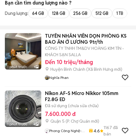
Bạn cần tìm
dung lượng
nào ?
Dung lượng:
64 GB
128 GB
256 GB
512 GB
1 TB
2 
TUYỂN NHÂN VIÊN DỌN PHÒNG KS
BAO ĂN Ở LƯƠNG 9tr/th
CÔNG TY TNHH TM&DV HOÀNG KIM TÍN -
KHÁCH SẠN SALLA
Đến 10 triệu/tháng
1 phút trước
1
Huyện Bình Chánh
(
Xã Bình Hưng
mới)
Nghĩa Phan
Nikon AF-S Micro Nikkor 105mm
F2.8G ED
Đã sử dụng (chưa sửa chữa)
7.600.000 đ
Quận 5
(
P. Chợ Quán
mới)
1 phút trước
4
1167
đã
4.6
Phong Công Nghệ-
bán