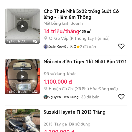
TienTranMobile
Cho Thuê Nhà 5x22 trống Suốt Có
lửng - Hẻm 8m Thông
Mặt bằng kinh doanh
14 triệu/tháng
135 m²
Q. Gò Vấp
(
P. Thông Tây Hội
mới)
1 phút trước
3
5.0
2
đã bán
Xuân Quyết
Nồi cơm điện Tiger 1 lít Nhật Bản 2021
Đã sử dụng
Khác
1.100.000 đ
Huyện Củ Chi
(
Xã Phú Hòa Đông
mới)
1 phút trước
6
33
đã bán
Nguyen Tien Dung
Suzuki Hayate Fi 2013 Trắng
2013
Tay ga
Đã sử dụng