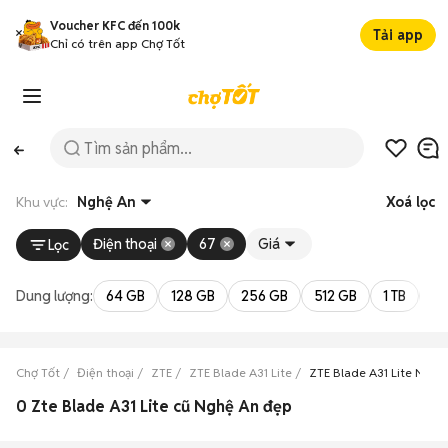
Voucher KFC đến 100k
Tải app
Chỉ có trên app Chợ Tốt
Khu vực:
Nghệ An
Xoá lọc
Điện thoại
67
Giá
Lọc
Dung lượng:
64 GB
128 GB
256 GB
512 GB
1 TB
2 
Chợ Tốt
Điện thoại
ZTE
ZTE Blade A31 Lite
ZTE Blade A31 Lite Nghệ
0 Zte Blade A31 Lite cũ Nghệ An đẹp