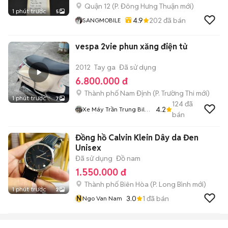
Quận 12
(
P. Đông Hưng Thuận
mới)
1 phút trước
5
4.9
202
đã bán
SANGMOBILE
vespa 2vie phun xăng điện tử
2012
Tay ga
Đã sử dụng
6.800.000 đ
Thành phố Nam Định
(
P. Trường Thi
mới)
1 phút trước
7
124
đã
4.2
Xe Máy Trần Trung Bil
bán
7002
Đồng hồ Calvin Klein Dây da Đen
Unisex
Đã sử dụng
Đồ nam
1.550.000 đ
Thành phố Biên Hòa
(
P. Long Bình
mới)
1 phút trước
2
N
3.0
1
đã bán
Ngo Van Nam