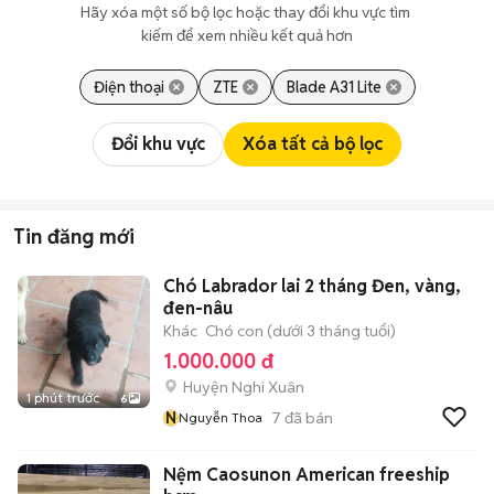
Hãy xóa một số bộ lọc hoặc thay đổi khu vực tìm 
kiếm để xem nhiều kết quả hơn
Điện thoại
ZTE
Blade A31 Lite
Đổi khu vực
Xóa tất cả bộ lọc
Tin đăng mới
Chó Labrador lai 2 tháng Đen, vàng,
đen-nâu
Khác
Chó con (dưới 3 tháng tuổi)
1.000.000 đ
Huyện Nghi Xuân
1 phút trước
6
N
7
đã bán
Nguyễn Thoa
Nệm Caosunon American freeship