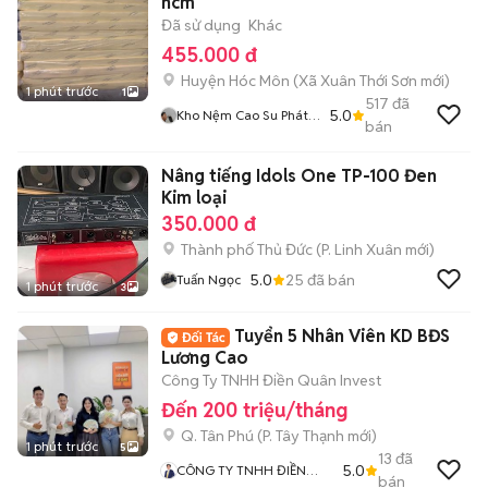
hcm
Đã sử dụng
Khác
455.000 đ
Huyện Hóc Môn
(
Xã Xuân Thới Sơn
mới)
1 phút trước
1
517
đã
5.0
Kho Nệm Cao Su Phát
bán
Tài
Nâng tiếng Idols One TP-100 Đen
Kim loại
350.000 đ
Thành phố Thủ Đức
(
P. Linh Xuân
mới)
5.0
25
đã bán
Tuấn Ngọc
1 phút trước
3
Tuyển 5 Nhân Viên KD BĐS
Lương Cao
Công Ty TNHH Điền Quân Invest
Đến 200 triệu/tháng
Q. Tân Phú
(
P. Tây Thạnh
mới)
1 phút trước
5
13
đã
5.0
CÔNG TY TNHH ĐIỀN
bán