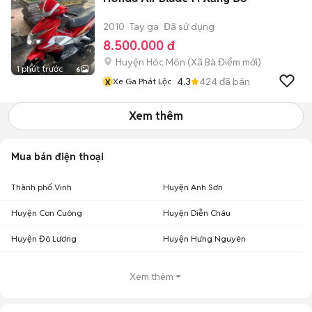
2010
Tay ga
Đã sử dụng
8.500.000 đ
Huyện Hóc Môn
(
Xã Bà Điểm
mới)
1 phút trước
6
x
4.3
424
đã bán
Xe Ga Phát Lộc
Xem thêm
Mua bán điện thoại
Thành phố Vinh
Huyện Anh Sơn
Huyện Con Cuông
Huyện Diễn Châu
Huyện Đô Lương
Huyện Hưng Nguyên
Xem thêm