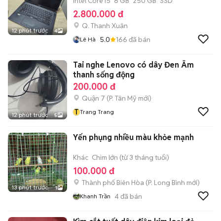
Intel Core i5
8 GB
250 GB
SSD
2.800.000 đ
Q. Thanh Xuân
12 phút trước
4
5.0
166
đã bán
Lê Hà
Tai nghe Lenovo có dây Đen Âm
thanh sống động
200.000 đ
Quận 7
(
P. Tân Mỹ
mới)
T
Trang Trang
12 phút trước
5
Yến phụng nhiều màu khỏe mạnh
Khác
Chim lớn (từ 3 tháng tuổi)
100.000 đ
Thành phố Biên Hòa
(
P. Long Bình
mới)
13 phút trước
1
4
đã bán
Khanh Trần