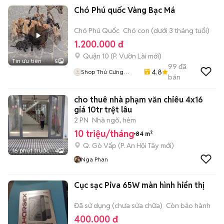
Chó Phú quốc Vàng Bạc Má
Chó Phú Quốc
Chó con (dưới 3 tháng tuổi)
1.200.000 đ
Quận 10
(
P. Vườn Lài
mới)
Tin ưu tiên
5
99
đã
4.8
Shop Thú Cưng
bán
PenTa
cho thuê nhà phạm văn chiêu 4x16
giá 10tr trệt lâu
2 PN
Nhà ngõ, hẻm
10 triệu/tháng
84 m²
Q. Gò Vấp
(
P. An Hội Tây
mới)
16 phút trước
4
Nga Phan
Cục sạc Piva 65W màn hình hiển thị
Đã sử dụng (chưa sửa chữa)
Còn bảo hành
400.000 đ