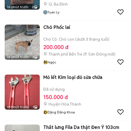
Q. Ba Đình
16 phút trước
2
Tuan Ly
Chó Phốc lai
Chó Cỏ
Chó con (dưới 3 tháng tuổi)
200.000 đ
Thành phố Bến Tre
(
P. Sơn Đông
mới)
16 phút trước
3
N
Ngọc
Mỏ lết Kim loại đỏ sửa chữa
Đã sử dụng
150.000 đ
Huyện Hòa Thành
18 phút trước
1
Đ
Đặng Đăng Khoa
Thắt lưng Fila Da thật Đen Ý 103cm