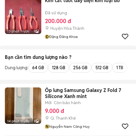
Kìm cắt tuốt dây điện kim loại đỏ
Đã sử dụng
200.000 đ
Huyện Hòa Thành
13 phút trước
1
Đ
Đặng Đăng Khoa
Bạn cần tìm
dung lượng
nào ?
Dung lượng:
64 GB
128 GB
256 GB
512 GB
1 TB
2 
Ốp lưng Samsung Galaxy Z Fold 7
Silicone Xanh mint
Mới
Còn bảo hành
9.000 đ
Q. Thanh Khê
14 phút trước
3
N
Nguyễn Nam Công Huy