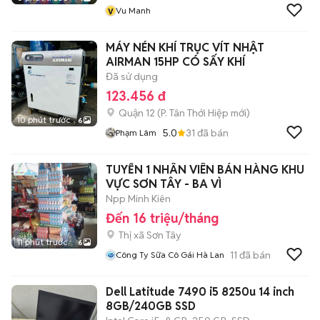
v
Vu Manh
MÁY NÉN KHÍ TRỤC VÍT NHẬT
AIRMAN 15HP CÓ SẤY KHÍ
Đã sử dụng
123.456 đ
Quận 12
(
P. Tân Thới Hiệp
mới)
10 phút trước
6
5.0
31
đã bán
Phạm Lâm
TUYỂN 1 NHÂN VIÊN BÁN HÀNG KHU
VỰC SƠN TÂY - BA VÌ
Npp Minh Kiên
Đến 16 triệu/tháng
Thị xã Sơn Tây
11 phút trước
6
11
đã bán
Công Ty Sữa Cô Gái Hà Lan
Dell Latitude 7490 i5 8250u 14 inch
8GB/240GB SSD