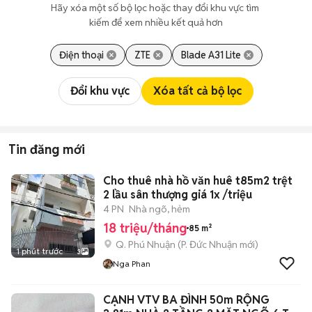
Hãy xóa một số bộ lọc hoặc thay đổi khu vực tìm 
kiếm để xem nhiều kết quả hơn
Điện thoại
ZTE
Blade A31 Lite
Đổi khu vực
Xóa tất cả bộ lọc
Tin đăng mới
Cho thuê nhà hồ văn huê t85m2 trệt
2 lầu sân thượng giá 1x /triệu
4 PN
Nhà ngõ, hẻm
18 triệu/tháng
85 m²
Q. Phú Nhuận
(
P. Đức Nhuận
mới)
1 phút trước
3
Nga Phan
CẠNH VTV BA ĐÌNH 50m RỘNG