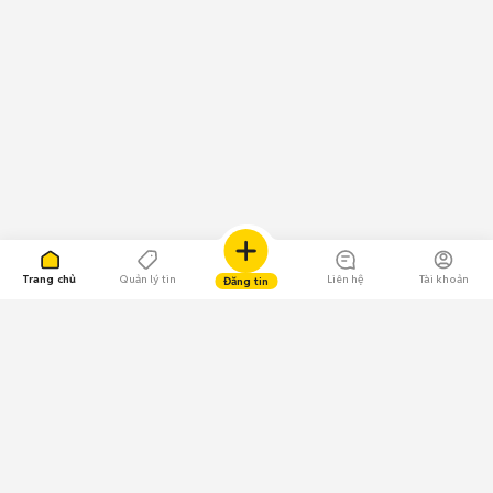
Trang chủ
Quản lý tin
Liên hệ
Tài khoản
Đăng tin
109.000 Bình chọn
Tải ứng dụng Chợ Tốt