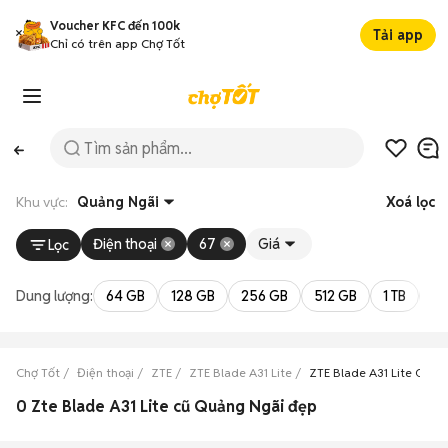
Voucher KFC đến 100k
Tải app
Chỉ có trên app Chợ Tốt
Khu vực:
Quảng Ngãi
Xoá lọc
Điện thoại
67
Giá
Lọc
Dung lượng:
64 GB
128 GB
256 GB
512 GB
1 TB
2 
Chợ Tốt
Điện thoại
ZTE
ZTE Blade A31 Lite
ZTE Blade A31 Lite Quản
0 Zte Blade A31 Lite cũ Quảng Ngãi đẹp