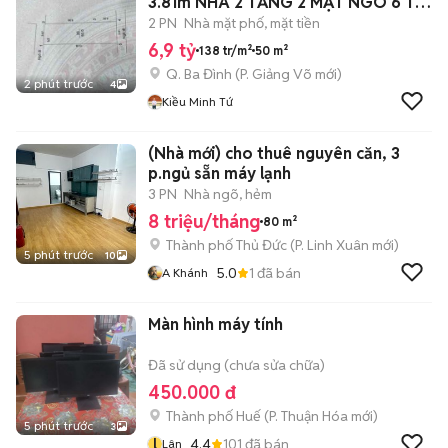
3.81m NHÀ 2 TẦNG 2 MẶT NGÕ 6 Ty
9
2 PN
Nhà mặt phố, mặt tiền
6,9 tỷ
138 tr/m²
50 m²
Q. Ba Đình
(
P. Giảng Võ
mới)
2 phút trước
4
Kiều Minh Tứ
(Nhà mới) cho thuê nguyên căn, 3
p.ngủ sẵn máy lạnh
3 PN
Nhà ngõ, hẻm
8 triệu/tháng
80 m²
Thành phố Thủ Đức
(
P. Linh Xuân
mới)
5 phút trước
10
5.0
1
đã bán
A Khánh
Màn hình máy tính
Đã sử dụng (chưa sửa chữa)
450.000 đ
Thành phố Huế
(
P. Thuận Hóa
mới)
5 phút trước
3
l
4.4
101
đã bán
Lân