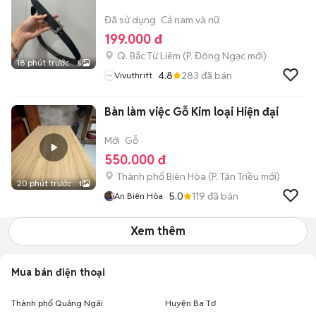
Đã sử dụng
Cả nam và nữ
199.000 đ
Q. Bắc Từ Liêm
(
P. Đông Ngạc
mới)
18 phút trước
5
4.8
283
đã bán
Vivuthrift
Bàn làm việc Gỗ Kim loại Hiện đại
Mới
Gỗ
550.000 đ
Thành phố Biên Hòa
(
P. Tân Triều
mới)
20 phút trước
1
5.0
119
đã bán
An Biên Hòa
Xem thêm
Mua bán điện thoại
Thành phố Quảng Ngãi
Huyện Ba Tơ