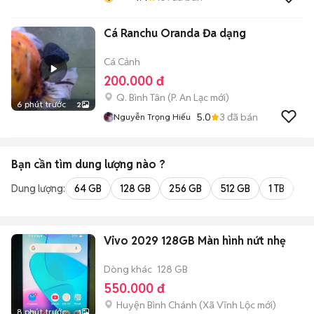
Cá Ranchu Oranda Đa dạng
Cá Cảnh
200.000 đ
Q. Bình Tân
(
P. An Lạc
mới)
6 phút trước
2
5.0
3
đã bán
Nguyễn Trọng Hiếu
Bạn cần tìm
dung lượng
nào ?
Dung lượng:
64 GB
128 GB
256 GB
512 GB
1 TB
2 
Vivo 2029 128GB Màn hình nứt nhẹ
Dòng khác
128 GB
550.000 đ
Huyện Bình Chánh
(
Xã Vĩnh Lộc
mới)
8 phút trước
1