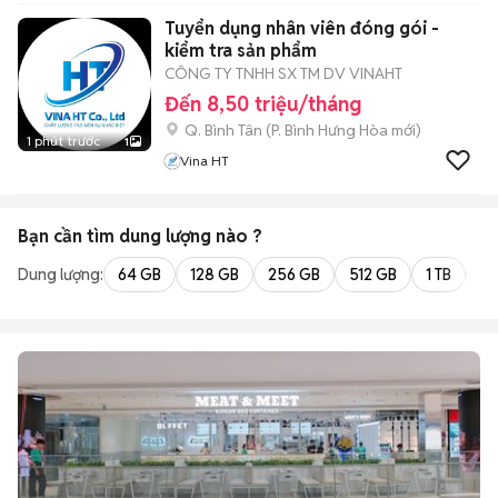
Tuyển dụng nhân viên đóng gói -
kiểm tra sản phẩm
CÔNG TY TNHH SX TM DV VINAHT
Đến 8,50 triệu/tháng
Q. Bình Tân
(
P. Bình Hưng Hòa
mới)
1 phút trước
1
Vina HT
Bạn cần tìm
dung lượng
nào ?
Dung lượng:
64 GB
128 GB
256 GB
512 GB
1 TB
2 