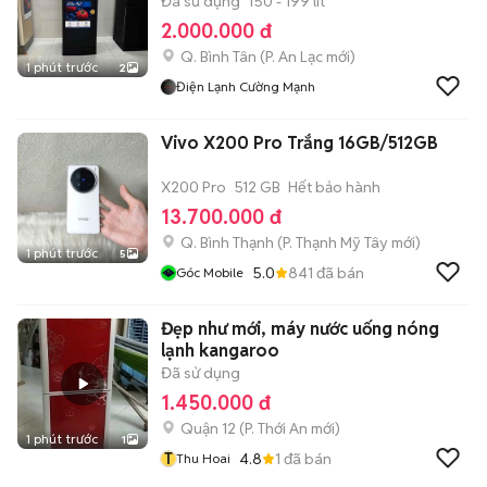
Đã sử dụng
150 - 199 lít
2.000.000 đ
Q. Bình Tân
(
P. An Lạc
mới)
1 phút trước
2
Điện Lạnh Cường Mạnh
Vivo X200 Pro Trắng 16GB/512GB
X200 Pro
512 GB
Hết bảo hành
13.700.000 đ
Q. Bình Thạnh
(
P. Thạnh Mỹ Tây
mới)
1 phút trước
5
5.0
841
đã bán
Góc Mobile
Đẹp như mới, máy nước uống nóng
lạnh kangaroo
Đã sử dụng
1.450.000 đ
Quận 12
(
P. Thới An
mới)
1 phút trước
1
T
4.8
1
đã bán
Thu Hoai