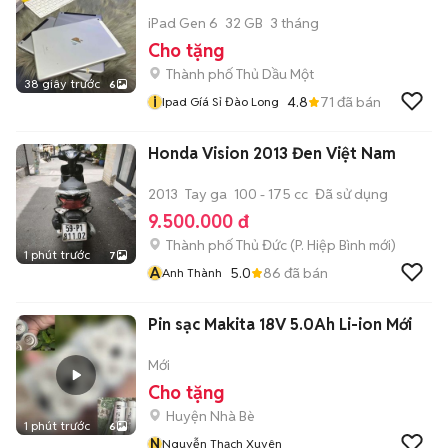
iPad Gen 6
32 GB
3 tháng
Cho tặng
Thành phố Thủ Dầu Một
38 giây trước
6
i
4.8
71
đã bán
Ipad Gíá Sỉ Đào Long
Honda Vision 2013 Đen Việt Nam
2013
Tay ga
100 - 175 cc
Đã sử dụng
9.500.000 đ
Thành phố Thủ Đức
(
P. Hiệp Bình
mới)
1 phút trước
7
A
5.0
86
đã bán
Anh Thành
Pin sạc Makita 18V 5.0Ah Li-ion Mới
Mới
Cho tặng
Huyện Nhà Bè
1 phút trước
6
N
Nguyễn Thạch Xuyên