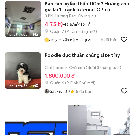
Bán căn hộ lầu thấp 110m2 Hoàng anh
gia lai 1 , cạnh lotemat Q7 cũ
3 PN
Hướng Bắc
Chung cư
4,75 tỷ
43 tr/m²
110 m²
Quận 7
(
P. Tân Hưng
mới)
1 phút trước
9
8
đã bán
Chuyên Căn Hộ Hoàng Anh
Gia Lai 1
Poodle đực thuần chủng size tiny
Chó Poodle
Chó con (dưới 3 tháng tuổi)
1.800.000 đ
Quận 6
(
P. Bình Phú
mới)
1 phút trước
2
3.7
15
đã bán
Kids Pet