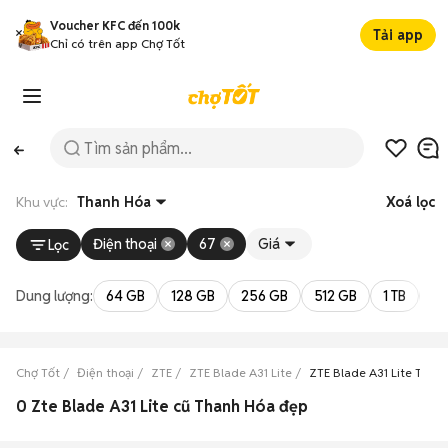
Voucher KFC đến 100k
Tải app
Chỉ có trên app Chợ Tốt
Khu vực:
Thanh Hóa
Xoá lọc
Điện thoại
67
Giá
Lọc
Dung lượng:
64 GB
128 GB
256 GB
512 GB
1 TB
2 
Chợ Tốt
Điện thoại
ZTE
ZTE Blade A31 Lite
ZTE Blade A31 Lite Than
0 Zte Blade A31 Lite cũ Thanh Hóa đẹp