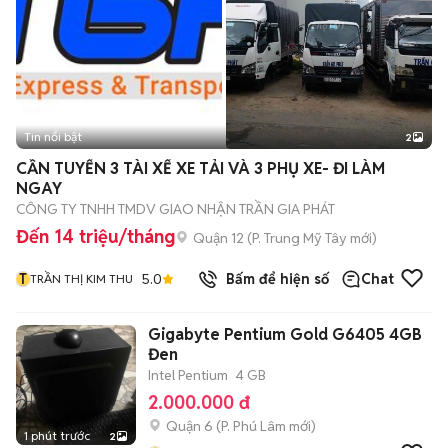
Tin nổi bật
2
CẦN TUYỂN 3 TÀI XẾ XE TẢI VÀ 3 PHỤ XE- ĐI LÀM
NGAY
CÔNG TY TNHH TMDV GIAO NHẬN TRẦN GIA PHÁT
Đến 14 triệu/tháng
Quận 12
(
P. Trung Mỹ Tây
mới)
T
5.0
Bấm để hiện số
Chat
TRẦN THỊ KIM THU
Gigabyte Pentium Gold G6405 4GB
Đen
Intel Pentium
4 GB
2.000.000 đ
Quận 6
(
P. Phú Lâm
mới)
1 phút trước
2