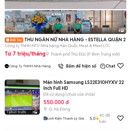
Tin nổi bật
6
+
2
THU NGÂN NỮ NHÀ HÀNG - ESTELLA QUẬN 2
Công ty TNHH MTV Nhà hàng Hàn Quốc Meat & Meet LTC
Từ 7 triệu/tháng
Thành phố Thủ Đức
(
P. Bình Trưng
mới)
9
đã bán
Bấm để hiện số
Chat
Công Ty TNHH Nhà Hàng
Hàn Quốc Meat And Meet
Màn hình Samsung LS22E310HYXV 22
inch Full HD
Đã sử dụng (chưa sửa chữa)
550.000 đ
Q. Hà Đông
1 phút trước
3
40
đã
5.0
Linh Kiện Thanh Lý Giá
bán
Tốt