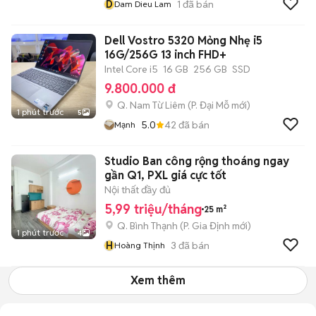
D
1
đã bán
Dam Dieu Lam
Dell Vostro 5320 Mỏng Nhẹ i5
16G/256G 13 inch FHD+
Intel Core i5
16 GB
256 GB
SSD
9.800.000 đ
Q. Nam Từ Liêm
(
P. Đại Mỗ
mới)
1 phút trước
5
5.0
42
đã bán
Mạnh
Studio Ban công rộng thoáng ngay
gần Q1, PXL giá cực tốt
Nội thất đầy đủ
5,99 triệu/tháng
25 m²
Q. Bình Thạnh
(
P. Gia Định
mới)
1 phút trước
4
H
3
đã bán
Hoàng Thịnh
Xem thêm