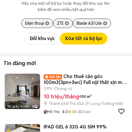
Hãy xóa một số bộ lọc hoặc thay đổi khu vực tìm 
kiếm để xem nhiều kết quả hơn
Điện thoại
ZTE
Blade A31 Lite
Đổi khu vực
Xóa tất cả bộ lọc
Tin đăng mới
Cho thuê căn góc
100m2(3pn+3wc) Full nội thất xịn mịn
đầy đủ .
3 PN
Chung cư
10 triệu/tháng
100 m²
Thành phố Thủ Đức
(
P. Long Trường
mới)
35 giây trước
8
4.0
48
đã bán
Hồ Thọ
IPAD GEL 6 32G 4G SIM 99%