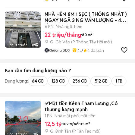
NHÀ HẺM 8M 1 SẸC ( THỐNG NHẤT )
NGAY NGÃ 3 NG VĂN LƯỢNG - 4
LẦU
6 PN
Nhà ngõ, hẻm
22 triệu/tháng
80 m²
Q. Gò Vấp
(
P. Thông Tây Hội
mới)
1 phút trước
12
4.7
4
đã bán
Khương BĐS
Bạn cần tìm
dung lượng
nào ?
Dung lượng:
64 GB
128 GB
256 GB
512 GB
1 TB
2 
✅Mặt tiền Kênh Tham Lương ,Có
thương lượng mạnh
1 PN
Nhà mặt phố, mặt tiền
12,5 tỷ
109 tr/m²
115 m²
Q. Bình Tân
(
P. Tân Tạo
mới)
1 phút trước
3