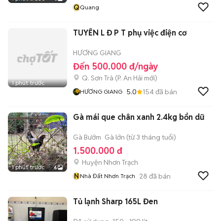
Q
Quang
TUYỂN L Đ P T phụ việc điện cơ
HƯƠNG GIANG
Đến 500.000 đ/ngày
Q. Sơn Trà
(
P. An Hải
mới)
1 phút trước
5.0
154
đã bán
HƯƠNG GIANG
Gà mái que chân xanh 2.4kg bổn dữ
Gà Bướm
Gà lớn (từ 3 tháng tuổi)
1.500.000 đ
Huyện Nhơn Trạch
1 phút trước
6
N
28
đã bán
Nhà Đất Nhơn Trạch
Tủ lạnh Sharp 165L Đen