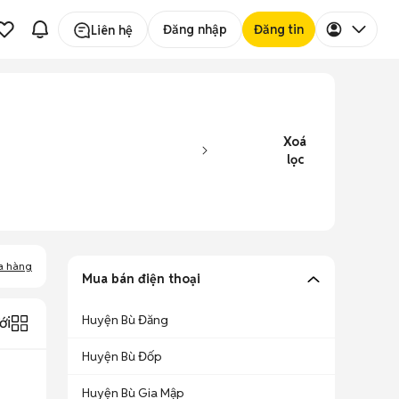
Đăng nhập
Đăng tin
Liên hệ
Xoá
lọc
a hàng
Mua bán điện thoại
Huyện Bù Đăng
ới
Huyện Bù Đốp
Huyện Bù Gia Mập