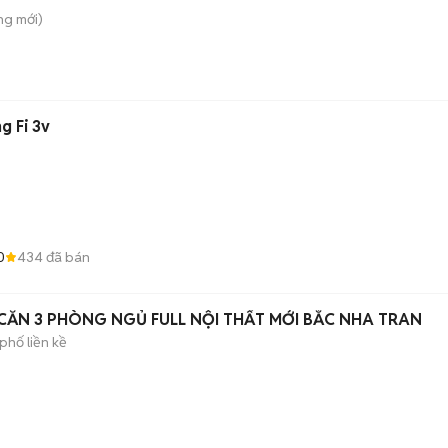
ông
mới)
g Fi 3v
0
434
đã bán
NHÀ NGUYÊN CĂN 3 PHÒNG NGỦ FULL NỘI THẤT MỚI BẮC NHA TRAN
phố liền kề