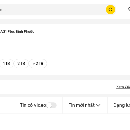
A31 Plus Bình Phước
1 TB
2 TB
> 2 TB
Xem Cử
Tin có video
Tin mới nhất
Dạng lư