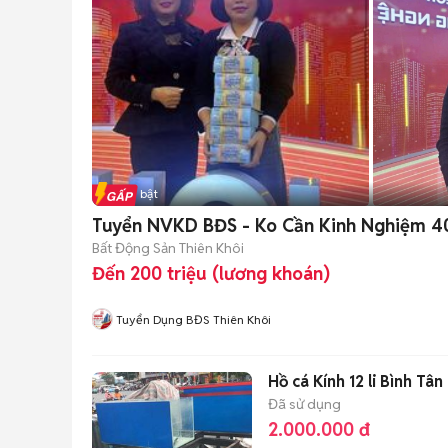
Tin nổi bật
Tuyển NVKD BĐS - Ko Cần Kinh Nghiệm 4
Bất Động Sản Thiên Khôi
Đến 200 triệu (lương khoán)
Tuyển Dụng BĐS Thiên Khôi
Hồ cá Kính 12 li Bình Tân
Đã sử dụng
2.000.000 đ