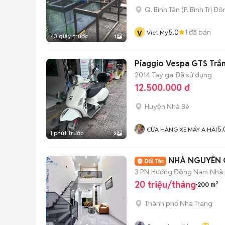
Q. Bình Tân
(
P. Bình Trị Đ
v
5.0
1
đã bán
Viet My
43 giây trước
1
Piaggio Vespa GTS Trắn
2014
Tay ga
Đã sử dụng
12.500.000 đ
Huyện Nhà Bè
5.
CỬA HÀNG XE MÁY A HÀI
1 phút trước
3
3 PN
Hướng Đông Nam
Nhà 
20 triệu/tháng
200 m²
Thành phố Nha Trang