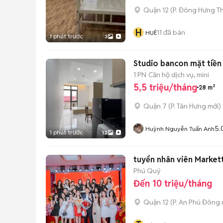
Quận 12
(
P. Đông Hưng T
H
11
đã bán
HUÊ
1 phút trước
3
Studio bancon mặt tiền
1 PN
Căn hộ dịch vụ, mini
5,5 triệu/tháng
28 m²
Quận 7
(
P. Tân Hưng
mới)
5.
Huỳnh Nguyễn Tuấn Anh
1 phút trước
12
tuyển nhân viên Market
Phú Quý
Đến 10 triệu/tháng
Quận 12
(
P. An Phú Đông