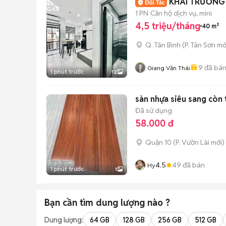
KHAI TRƯƠNG
1 PN
Căn hộ dịch vụ, mini
4,5 triệu/tháng
40 m²
Q. Tân Bình
(
P. Tân Sơn
mớ
9
đã bá
Giang Văn Thái
1 phút trước
12
sàn nhựa siêu sang còn
Đã sử dụng
58.000 đ
Quận 10
(
P. Vườn Lài
mới)
4.5
49
đã bán
Hy
1 phút trước
1
Bạn cần tìm
dung lượng
nào ?
Dung lượng:
64 GB
128 GB
256 GB
512 GB