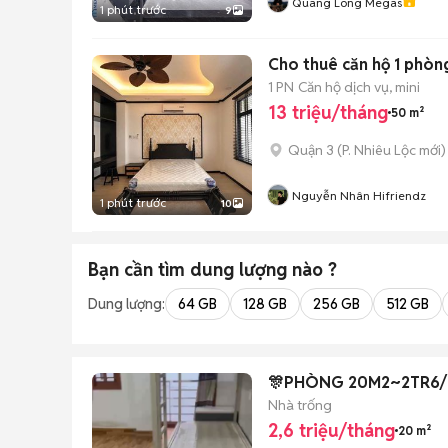
Quang Long Megas
1 phút trước
9
Cho thuê căn hộ 1 phòn
1 PN
Căn hộ dịch vụ, mini
13 triệu/tháng
50 m²
Quận 3
(
P. Nhiêu Lộc
mới)
Nguyễn Nhân Hifriendz
1 phút trước
10
Bạn cần tìm
dung lượng
nào ?
Dung lượng:
64 GB
128 GB
256 GB
512 GB
🎊PHÒNG 20M2~2TR6/TH
Nhà trống
2,6 triệu/tháng
20 m²