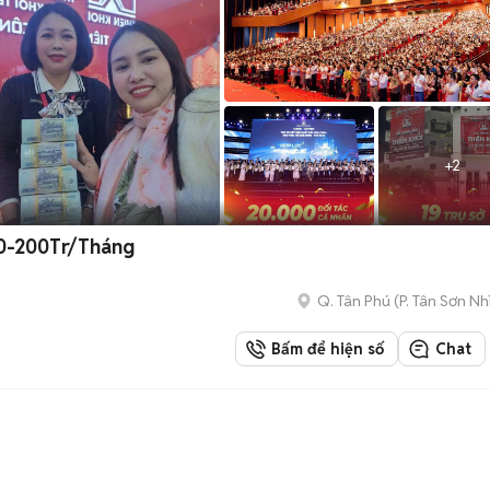
+
2
0-200Tr/Tháng
Q. Tân Phú
(
P. Tân Sơn Nh
Bấm để hiện số
Chat