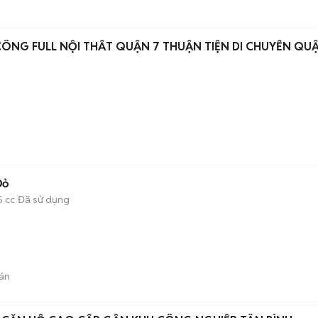
ÔNG FULL NỘI THẤT QUẬN 7 THUẬN TIỆN DI CHUYỂN QU
)
Đỏ
5 cc
Đã sử dụng
án