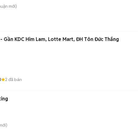
huận
mới)
 - Gần KDC Him Lam, Lotte Mart, ĐH Tôn Đức Thắng
0
2
đã bán
ting
mới)