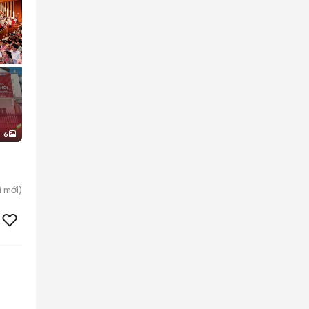
6
ì
mới)