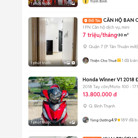
T
Trịnh Bình
1 phút trước
1
CĂN HỘ BAN C
1 PN
Căn hộ dịch vụ, mini
7 triệu/tháng
30 m²
Quận 7
(
P. Tân Thuận
mới
1
đã bán
Thiện Cho Thuê
1 phút trước
11
Honda Winner V1 2018 
2018
Tay côn/Moto
100 - 17
13.800.000 đ
Q. Bình Thạnh
4.9
189
đã b
Tùng Dương
1 phút trước
6