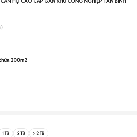
 CĂN HỘ CAO CẤP GẦN KHU CÔNG NGHIỆP TÂN BÌNH
i)
n
 thừa 200m2
1 TB
2 TB
> 2 TB