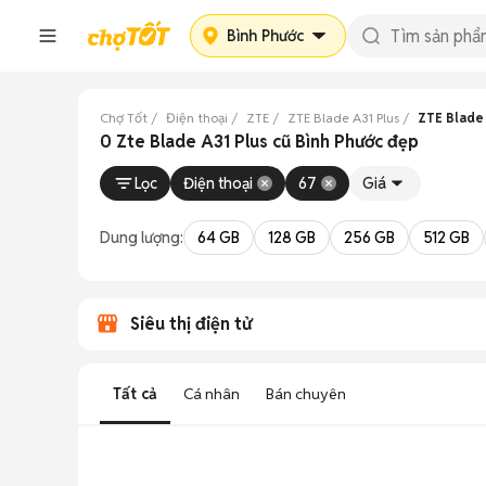
Bình Phước
Chợ Tốt
Điện thoại
ZTE
ZTE Blade A31 Plus
ZTE Blade 
0 Zte Blade A31 Plus cũ Bình Phước đẹp
Lọc
Điện thoại
67
Giá
Dung lượng:
64 GB
128 GB
256 GB
512 GB
Siêu thị điện tử
Tất cả
Cá nhân
Bán chuyên