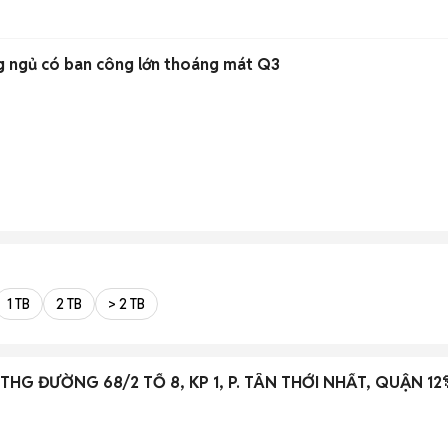
g ngủ có ban công lớn thoáng mát Q3
1 TB
2 TB
> 2 TB
G ĐƯỜNG 68/2 TỔ 8, KP 1, P. TÂN THỚI NHẤT, QUẬN 12