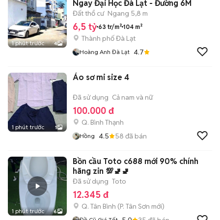
Ngay Đại Học Đà Lạt - Đường 6M
Đất thổ cư
Ngang 5,8 m
6,5 tỷ
63 tr/m²
104 m²
Thành phố Đà Lạt
1 phút trước
4
4.7
Hoàng Anh Đà Lạt
Áo sơ mi size 4
Đã sử dụng
Cả nam và nữ
100.000 đ
Q. Bình Thạnh
1 phút trước
1
4.5
58
đã bán
Hồng
Bồn cầu Toto c688 mới 90% chính
hãng zin 💯🚽🚽
Đã sử dụng
Toto
12.345 đ
Q. Tân Bình
(
P. Tân Sơn
mới)
1 phút trước
6
5.0
35
đã bán
Đồ Cũ Giá Tốt