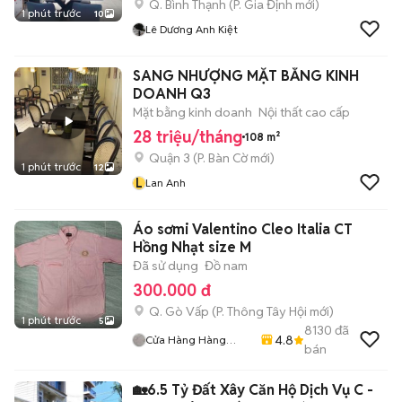
Q. Bình Thạnh
(
P. Gia Định
mới)
1 phút trước
10
Lê Dương Anh Kiệt
SANG NHƯỢNG MẶT BẰNG KINH
DOANH Q3
Mặt bằng kinh doanh
Nội thất cao cấp
28 triệu/tháng
108 m²
Quận 3
(
P. Bàn Cờ
mới)
1 phút trước
12
L
Lan Anh
Áo sơmi Valentino Cleo Italia CT
Hồng Nhạt size M
Đã sử dụng
Đồ nam
300.000 đ
Q. Gò Vấp
(
P. Thông Tây Hội
mới)
1 phút trước
5
8130
đã
4.8
Cửa Hàng Hàng
bán
2handsgood
🏡6.5 Tỷ Đất Xây Căn Hộ Dịch Vụ C -