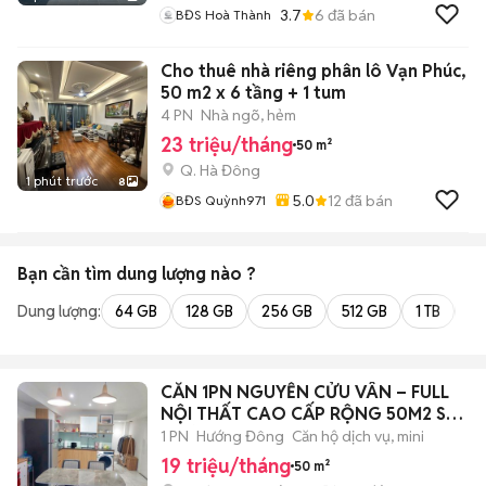
3.7
6
đã bán
BĐS Hoà Thành
Cho thuê nhà riêng phân lô Vạn Phúc,
50 m2 x 6 tầng + 1 tum
4 PN
Nhà ngõ, hẻm
23 triệu/tháng
50 m²
Q. Hà Đông
1 phút trước
8
5.0
12
đã bán
BĐS Quỳnh971
Bạn cần tìm
dung lượng
nào ?
Dung lượng:
64 GB
128 GB
256 GB
512 GB
1 TB
2 
CĂN 1PN NGUYỄN CỬU VÂN – FULL
NỘI THẤT CAO CẤP RỘNG 50M2 SÁT
QUẬN 1
1 PN
Hướng Đông
Căn hộ dịch vụ, mini
19 triệu/tháng
50 m²