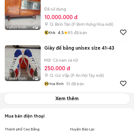
Đã sử dụng
10.000.000 đ
Q. Bình Tân
(
P. Bình Hưng Hòa
mới)
1 phút trước
6
K
4.5
85
đã bán
Khải
Giày đế bằng unisex size 41-43
Mới
Cả nam và nữ
250.000 đ
Q. Gò Vấp
(
P. An Hội Tây
mới)
1 phút trước
6
H
10
đã bán
Hoa Bình
Xem thêm
Mua bán điện thoại
Thành phố Cao Bằng
Huyện Bảo Lạc