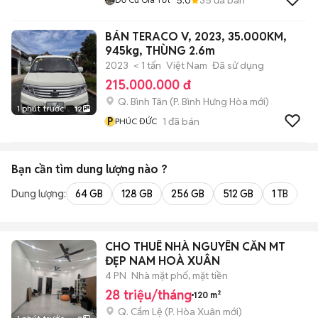
BÁN TERACO V, 2023, 35.000KM,
945kg, THÙNG 2.6m
2023
< 1 tấn
Việt Nam
Đã sử dụng
215.000.000 đ
Q. Bình Tân
(
P. Bình Hưng Hòa
mới)
1 phút trước
12
P
1
đã bán
PHÚC ĐỨC
Bạn cần tìm
dung lượng
nào ?
Dung lượng:
64 GB
128 GB
256 GB
512 GB
1 TB
2 
CHO THUÊ NHÀ NGUYÊN CĂN MT
ĐẸP NAM HOÀ XUÂN
4 PN
Nhà mặt phố, mặt tiền
28 triệu/tháng
120 m²
Q. Cẩm Lệ
(
P. Hòa Xuân
mới)