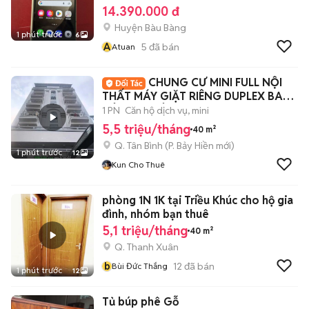
14.390.000 đ
Huyện Bàu Bàng
1 phút trước
6
A
5
đã bán
Atuan
CHUNG CƯ MINI FULL NỘI
THẤT MÁY GIẶT RIÊNG DUPLEX BAN
CÔNG TẠI ÂU CƠ 🔥
1 PN
Căn hộ dịch vụ, mini
5,5 triệu/tháng
40 m²
Q. Tân Bình
(
P. Bảy Hiền
mới)
1 phút trước
12
Kun Cho Thuê
phòng 1N 1K tại Triều Khúc cho hộ gia
đình, nhóm bạn thuê
5,1 triệu/tháng
40 m²
Q. Thanh Xuân
b
12
đã bán
Bùi Đức Thắng
1 phút trước
12
Tủ búp phê Gỗ