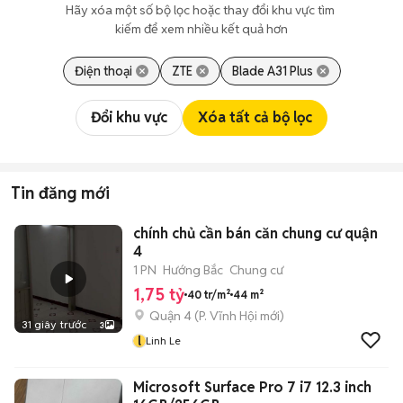
Hãy xóa một số bộ lọc hoặc thay đổi khu vực tìm 
kiếm để xem nhiều kết quả hơn
Điện thoại
ZTE
Blade A31 Plus
Đổi khu vực
Xóa tất cả bộ lọc
Tin đăng mới
chính chủ cần bán căn chung cư quận
4
1 PN
Hướng Bắc
Chung cư
1,75 tỷ
40 tr/m²
44 m²
Quận 4
(
P. Vĩnh Hội
mới)
31 giây trước
3
l
Linh Le
Microsoft Surface Pro 7 i7 12.3 inch