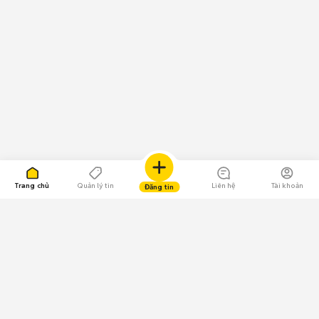
Trang chủ
Quản lý tin
Liên hệ
Tài khoản
Đăng tin
109.000 Bình chọn
Tải ứng dụng Chợ Tốt