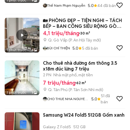
1 phút trước
9
5.0
44
đã bán
Thế Nam Phạm Nguyễn
🏡 PHÒNG ĐẸP – TIỆN NGHI – TÁCH
BẾP – BAN CÔNG SIÊU RỘNG GÒ
VẤP
4,1 triệu/tháng
30 m²
Q. Gò Vấp
(
P. An Hội Tây
mới)
5.0
5
đã bán
BÙI CHÍ THIỆN
1 phút trước
6
Cho thuê nhà đường 6m thông 3.5
x18m đúc lửng 7 triệu
2 PN
Nhà mặt phố, mặt tiền
7 triệu/tháng
62 m²
Q. Tân Phú
(
P. Tân Sơn Nhì
mới)
1 phút trước
7
51
đã
5.0
CHO THUE NHA NGUYEN
bán
CAN
Samsung W24 Fold5 512GB Gốm xanh
Galaxy Z Fold5
512 GB