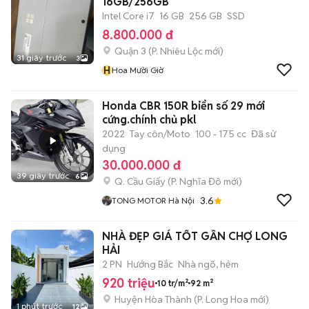
16GB/256GB
Intel Core i7
16 GB
256 GB
SSD
8.800.000 đ
Quận 3
(
P. Nhiêu Lộc
mới)
31 giây trước
3
H
Hoa Mười Giờ
Honda CBR 150R biển số 29 mới
cứng.chính chủ pkl
2022
Tay côn/Moto
100 - 175 cc
Đã sử
dụng
30.000.000 đ
39 giây trước
6
Q. Cầu Giấy
(
P. Nghĩa Đô
mới)
3.6
TONG MOTOR Hà Nội
NHÀ ĐẸP GIÁ TỐT GẦN CHỢ LONG
HẢI
2 PN
Hướng Bắc
Nhà ngõ, hẻm
920 triệu
10 tr/m²
92 m²
Huyện Hòa Thành
(
P. Long Hoa
mới)
1 phút trước
12