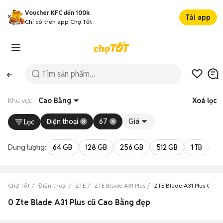
Voucher KFC đến 100k
Tải app
Chỉ có trên app Chợ Tốt
Khu vực:
Cao Bằng
Xoá lọc
Điện thoại
67
Giá
Lọc
Dung lượng:
64 GB
128 GB
256 GB
512 GB
1 TB
2 
Chợ Tốt
Điện thoại
ZTE
ZTE Blade A31 Plus
ZTE Blade A31 Plus Cao 
0 Zte Blade A31 Plus cũ Cao Bằng đẹp