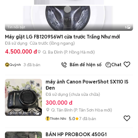
Tin nổi bật
5
Máy giặt LG FB1209S6W1 cửa trước Trắng Như mới
Đã sử dụng
Cửa trước (lồng ngang)
4.500.000 đ
Q. Ba Đình
(
P. Hồng Hà
mới)
Q
3
đã bán
Bấm để hiện số
Chat
Quỳnh
máy ảnh Canon PowerShot SX110 IS
Đen
Đã sử dụng (chưa sửa chữa)
300.000 đ
Q. Tân Bình
(
P. Tân Sơn Hòa
mới)
1 phút trước
3
T
5.0
7
đã bán
Thiên Nhi
BÁN HP PROBOOK 450G1