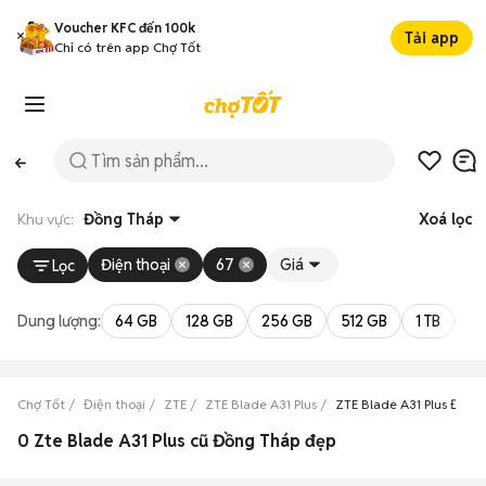
Voucher KFC đến 100k
Tải app
Chỉ có trên app Chợ Tốt
Khu vực:
Đồng Tháp
Xoá lọc
Điện thoại
67
Giá
Lọc
Dung lượng:
64 GB
128 GB
256 GB
512 GB
1 TB
2 
Chợ Tốt
Điện thoại
ZTE
ZTE Blade A31 Plus
ZTE Blade A31 Plus Đồng
0 Zte Blade A31 Plus cũ Đồng Tháp đẹp