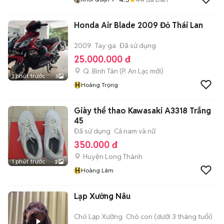
Honda Air Blade 2009 Đỏ Thái Lan
2009
Tay ga
Đã sử dụng
25.000.000 đ
Q. Bình Tân
(
P. An Lạc
mới)
1 phút trước
3
H
Hoàng Trọng
Giày thể thao Kawasaki A3318 Trắng
45
Đã sử dụng
Cả nam và nữ
350.000 đ
Huyện Long Thành
1 phút trước
2
H
Hoàng Lâm
Lạp Xưởng Nâu
Chó Lạp Xưởng
Chó con (dưới 3 tháng tuổi)