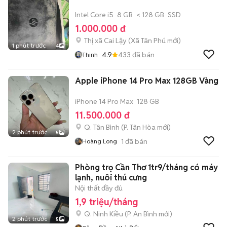
Intel Core i5
8 GB
< 128 GB
SSD
1.000.000 đ
Thị xã Cai Lậy
(
Xã Tân Phú
mới)
1 phút trước
4
4.9
433
đã bán
Thinh
Apple iPhone 14 Pro Max 128GB Vàng
iPhone 14 Pro Max
128 GB
11.500.000 đ
Q. Tân Bình
(
P. Tân Hòa
mới)
2 phút trước
5
1
đã bán
Hoàng Long
Phòng trọ Cần Thơ 1tr9/tháng có máy
lạnh, nuôi thú cưng
Nội thất đầy đủ
1,9 triệu/tháng
Q. Ninh Kiều
(
P. An Bình
mới)
2 phút trước
5