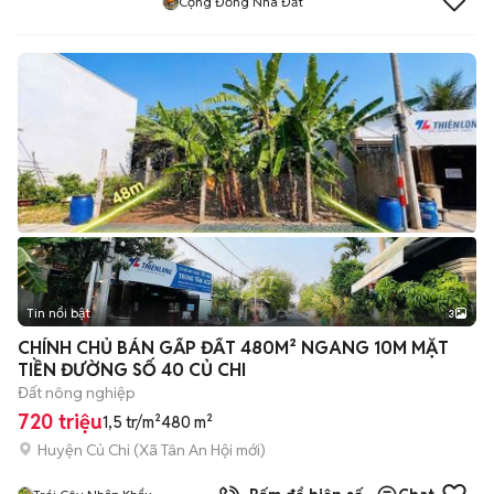
Cộng Đồng Nhà Đất
Tin nổi bật
3
CHÍNH CHỦ BÁN GẤP ĐẤT 480M² NGANG 10M MẶT
TIỀN ĐƯỜNG SỐ 40 CỦ CHI
Đất nông nghiệp
720 triệu
1,5 tr/m²
480 m²
Huyện Củ Chi
(
Xã Tân An Hội
mới)