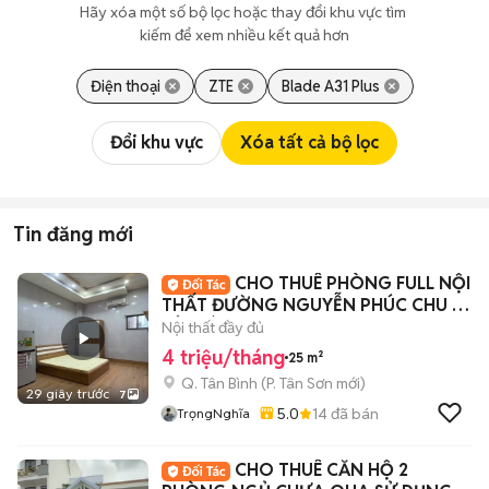
Hãy xóa một số bộ lọc hoặc thay đổi khu vực tìm 
kiếm để xem nhiều kết quả hơn
Điện thoại
ZTE
Blade A31 Plus
Đổi khu vực
Xóa tất cả bộ lọc
Tin đăng mới
CHO THUÊ PHÒNG FULL NỘI
THẤT ĐƯỜNG NGUYỄN PHÚC CHU -
TÂN BÌNH
Nội thất đầy đủ
4 triệu/tháng
25 m²
Q. Tân Bình
(
P. Tân Sơn
mới)
29 giây trước
7
5.0
14
đã bán
TrọngNghĩa
CHO THUÊ CĂN HỘ 2