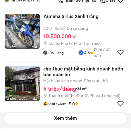
Bấm để hiện số
Chat
Trái Cây Nhập Khẩu
Yamaha Sirius Xanh trắng
2017
Xe số
Đã sử dụng
10.500.000 đ
Q. Tân Phú
(
P. Phú Thạnh
mới)
2 phút trước
6
12367
đã
4.6
Cửa Hàng
bán
Tuanduy
cho thuê mặt bằng kinh doanh buôn
bán quán ăn
Mặt bằng kinh doanh
Bàn giao thô
6 triệu/tháng
24 m²
Thành phố Thủ Đức
(
P. Phước Long
mới)
2 phút trước
3
A
5.0
Andrewlam
Xem thêm