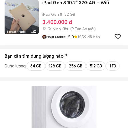
iPad Gen 8 10.2" 32G 4G + Wifi
iPad Gen 8
32 GB
3.400.000 đ
Q. Ninh Kiều
(
P. Tân An
mới)
1 phút trước
6
5.0
1659
đã bán
Nhựt Mobile
Bạn cần tìm
dung lượng
nào ?
Dung lượng:
64 GB
128 GB
256 GB
512 GB
1 TB
2 