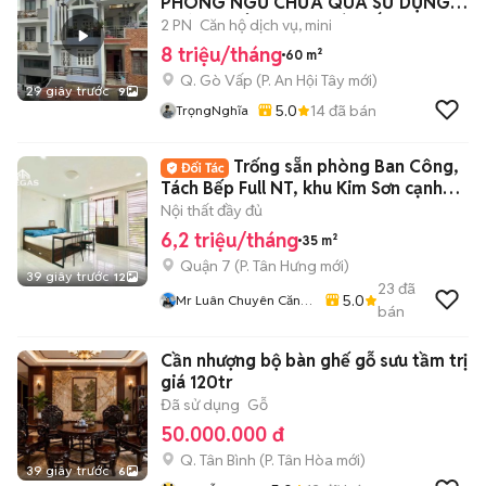
PHÒNG NGỦ CHƯA QUA SỬ DỤNG
ĐƯỜNG TÂN SƠN - GÒ VẤP
2 PN
Căn hộ dịch vụ, mini
8 triệu/tháng
60 m²
Q. Gò Vấp
(
P. An Hội Tây
mới)
29 giây trước
9
5.0
14
đã bán
TrọngNghĩa
Trống sẵn phòng Ban Công,
Tách Bếp Full NT, khu Kim Sơn cạnh
TDTU-RMIT
Nội thất đầy đủ
6,2 triệu/tháng
35 m²
Quận 7
(
P. Tân Hưng
mới)
39 giây trước
12
23
đã
5.0
Mr Luân Chuyên Căn
bán
Hộ Đẹp Quận 7
Cần nhượng bộ bàn ghế gỗ sưu tầm trị
giá 120tr
Đã sử dụng
Gỗ
50.000.000 đ
Q. Tân Bình
(
P. Tân Hòa
mới)
39 giây trước
6