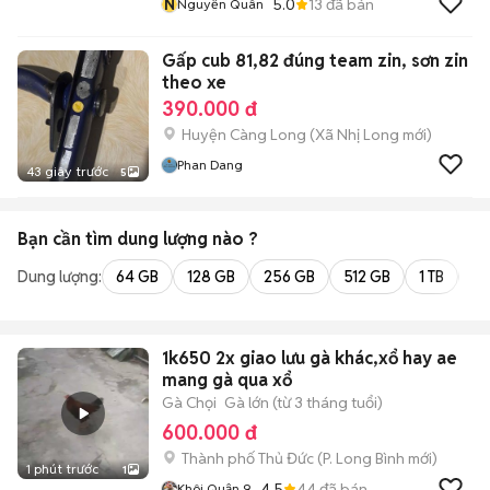
N
5.0
13
đã bán
Nguyễn Quân
Gấp cub 81,82 đúng team zin, sơn zin
theo xe
390.000 đ
Huyện Càng Long
(
Xã Nhị Long
mới)
Phan Dang
43 giây trước
5
Bạn cần tìm
dung lượng
nào ?
Dung lượng:
64 GB
128 GB
256 GB
512 GB
1 TB
2 
1k650 2x giao lưu gà khác,xổ hay ae
mang gà qua xổ
Gà Chọi
Gà lớn (từ 3 tháng tuổi)
600.000 đ
Thành phố Thủ Đức
(
P. Long Bình
mới)
1 phút trước
1
4.5
44
đã bán
Khôi Quận 9