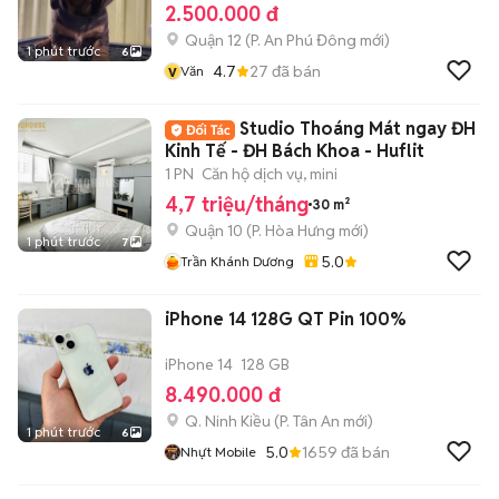
2.500.000 đ
Quận 12
(
P. An Phú Đông
mới)
1 phút trước
6
v
4.7
27
đã bán
Văn
Studio Thoáng Mát ngay ĐH
Kinh Tế - ĐH Bách Khoa - Huflit
1 PN
Căn hộ dịch vụ, mini
4,7 triệu/tháng
30 m²
Quận 10
(
P. Hòa Hưng
mới)
1 phút trước
7
5.0
Trần Khánh Dương
iPhone 14 128G QT Pin 100%
iPhone 14
128 GB
8.490.000 đ
Q. Ninh Kiều
(
P. Tân An
mới)
1 phút trước
6
5.0
1659
đã bán
Nhựt Mobile