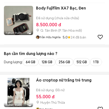
Body Fujifilm XA7 Bạc, Đen
Đã sử dụng (chưa sửa chữa)
8.500.000 đ
Q. Tân Bình
(
P. Tân Hòa
mới)
1 phút trước
3
5.0
24
đã bán
Trần Hữu Nghĩa
Bạn cần tìm
dung lượng
nào ?
Dung lượng:
64 GB
128 GB
256 GB
512 GB
1 TB
2 
Áo croptop nữ trắng trẻ trung
Đã sử dụng
Đồ nữ
55.000 đ
Huyện Thủ Thừa
1 phút trước
1