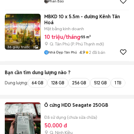
Phan Bảo
MBKD 10 x 5.5m - đường Kênh Tân
Hoá
Mặt bằng kinh doanh
10 triệu/tháng
55 m²
Q. Tân Phú
(
P. Phú Thạnh
mới)
36 giây trước
3
4.9
2
đã bán
Nhà Đẹp Tân Phú
Bạn cần tìm
dung lượng
nào ?
Dung lượng:
64 GB
128 GB
256 GB
512 GB
1 TB
2 
Ổ cứng HDD Seagate 250GB
Đã sử dụng (chưa sửa chữa)
50.000 đ
Q. Ninh Kiều