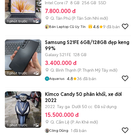
Intel Core i7
8 GB
256 GB
SSD
7.800.000 đ
Q. Tân Phú
(
P. Tân Sơn Nhì
mới)
1 phút trước
5
4.6
9
đã bán
Bán Laptop Cũ Uy Tín
Samsung S21FE 6GB/128GB đẹp keng
99%
Galaxy S21 FE
128 GB
3.400.000 đ
Q. Bình Thạnh
(
P. Thạnh Mỹ Tây
mới)
1 phút trước
4
4.8
36
đã bán
Aquarius
Kimco Candy 50 phân khối, xe đời
2022
2022
Tay ga
Dưới 50 cc
Đã sử dụng
15.500.000 đ
Q. Cẩm Lệ
(
P. An Khê
mới)
1 phút trước
7
1
đã bán
Công Dũng