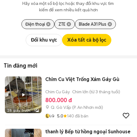
Hãy xóa một số bộ lọc hoặc thay đổi khu vực tìm 
kiếm để xem nhiều kết quả hơn
Điện thoại
ZTE
Blade A31 Plus
Đổi khu vực
Xóa tất cả bộ lọc
Tin đăng mới
Chim Cu Việt Trống Xám Gáy Gù
Chim Cu Gáy
Chim lớn (từ 3 tháng tuổi)
800.000 đ
Q. Gò Vấp
(
P. An Nhơn
mới)
28 giây trước
1
L
5.0
140
đã bán
LQ
thanh lý Bếp từ hồng ngoại Sunhouse