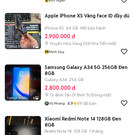
K
Kim Ngân
Apple iPhone XS Vàng Face ID đầy đủ
iPhone XS
64 GB
Hết bảo hành
2.900.000 đ
Huyện Hòa Vang
(
Xã Hòa Tiến
mới)
1 phút trước
6
M
Minh Duy
Samsung Galaxy A34 5G 256GB Đen
8GB
Galaxy A34
256 GB
2.800.000 đ
Q. Bình Tân
(
P. Bình Trị Đông
mới)
1 phút trước
5
4.9
89
đã bán
Vũ Phong
Xiaomi Redmi Note 14 128GB Đen
8GB
Redmi Note 14
128 GB
1 tháng