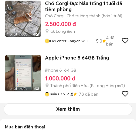
Chó Corgi Đực Nâu trắng 1 tuổi đã
tiêm phòng
Chó Corgi
Chó trưởng thành (hơn 1 tuổi)
2.500.000 đ
Q. Long Biên
1 phút trước
6
4
đã
i
5.0
IFixCenter Chuyên WIFI
bán
Camera Switch Mạng
Apple iPhone 8 64GB Trắng
iPhone 8
64 GB
1.000.000 đ
Thành phố Biên Hòa
(
P. Long Hưng
mới)
1 phút trước
4
T
4.8
178
đã bán
Tuấn Cao
Xem thêm
Mua bán điện thoại