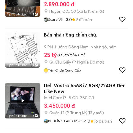
2.890.000 đ
Huyện Đức Cơ
(
Xã Ia Krêl
mới)
1 phút trước
5
3.0
9
đã bán
Scare VN
Bán nhà riêng chính chủ.
9 PN
Hướng Đông Nam
Nhà ngõ, hẻm
25 tỷ
375 tr/m²
67 m²
Q. Cầu Giấy
(
P. Nghĩa Đô
mới)
1 phút trước
4
T
Tên Chưa Cung Cấp
Dell Vostro 5568 i7 8GB/224GB Đen
Like New
Intel Core i7
8 GB
250 GB
3.450.000 đ
Quận 12
(
P. Trung Mỹ Tây
mới)
1 phút trước
4
4.0
16
đã bán
PHƯƠNG LAPTOP PC