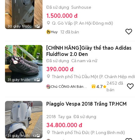
Đã sử dụng
Sunhouse
1.500.000 đ
Q. Gò Vấp
(
P. An Hội Đông
mới)
30 giây trước
1
h
12
đã bán
Huy
[CHÍNH HÃNG]Giày thể thao Adidas
Fluidflow 2.0 Đen
Đã sử dụng
Cả nam và nữ
390.000 đ
Thành phố Thủ Dầu Một
(
P. Chánh Hiệp
mới)
31 giây trước
6
2452
đã
4.7
Chú CÔNG AN Bán
bán
GIÀY CHÍNH HÃNG
Piaggio Vespa 2018 Trắng TP.HCM
2018
Tay ga
Đã sử dụng
34.800.000 đ
Thành phố Thủ Đức
(
P. Long Bình
mới)
31 giây trước
12