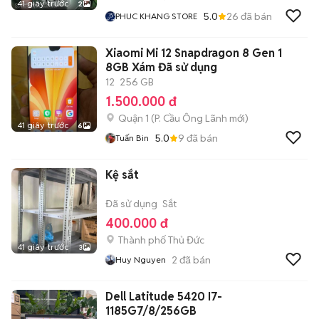
41 giây trước
2
5.0
26
đã bán
PHUC KHANG STORE
Xiaomi Mi 12 Snapdragon 8 Gen 1
8GB Xám Đã sử dụng
12
256 GB
1.500.000 đ
Quận 1
(
P. Cầu Ông Lãnh
mới)
41 giây trước
6
5.0
9
đã bán
Tuấn Bin
Kệ sắt
Đã sử dụng
Sắt
400.000 đ
Thành phố Thủ Đức
41 giây trước
3
2
đã bán
Huy Nguyen
Dell Latitude 5420 I7-
1185G7/8/256GB