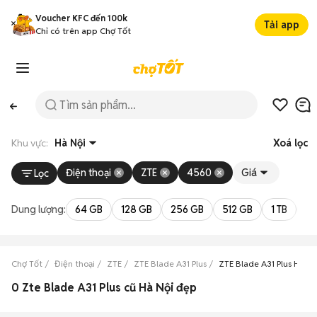
Voucher KFC đến 100k
Tải app
Chỉ có trên app Chợ Tốt
Khu vực:
Hà Nội
Xoá lọc
Điện thoại
ZTE
4560
Giá
Lọc
Dung lượng:
64 GB
128 GB
256 GB
512 GB
1 TB
2 
Chợ Tốt
Điện thoại
ZTE
ZTE Blade A31 Plus
ZTE Blade A31 Plus Hà Nộ
0 Zte Blade A31 Plus cũ Hà Nội đẹp