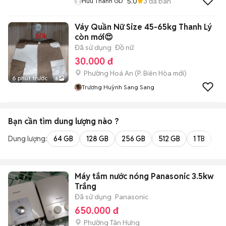
5.0
3
đã bán
Hữu Thành GD
Váy Quần Nữ Size 45-65kg Thanh Lý
còn mới😍
Đã sử dụng
Đồ nữ
30.000 đ
Phường Hoá An
(
P. Biên Hòa
mới)
6 phút trước
6
Trương Huỳnh Sang Sang
Bạn cần tìm
dung lượng
nào ?
Dung lượng:
64 GB
128 GB
256 GB
512 GB
1 TB
2 
Máy tắm nước nóng Panasonic 3.5kw
Trắng
Đã sử dụng
Panasonic
650.000 đ
Phường Tân Hưng