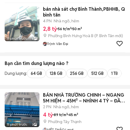
bán nhà sát chợ Bình Thành,PBHHB, Q
bình tân
4 PN
Nhà ngõ, hẻm
2,8 tỷ
56 tr/m²
50 m²
Phường Bình Hưng Hoà B
(
P. Bình Tân
mới)
11 phút trước
5
Trịnh Văn Đại
Bạn cần tìm
dung lượng
nào ?
Dung lượng:
64 GB
128 GB
256 GB
512 GB
1 TB
2 
BÁN NHÀ TRƯỜNG CHINH – NGANG
5M HIẾM – 45M² – NHỈNH 4 TỶ – ĐẦU
TƯ TỐT
2 PN
Nhà ngõ, hẻm
4 tỷ
89 tr/m²
45 m²
Phường Tây Thạnh
11 phút trước
3
VIỆT THẢO Land