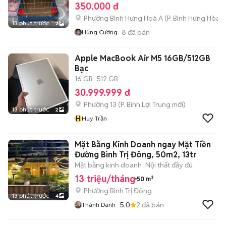
350.000 đ
Phường Bình Hưng Hoà A
(
P. Bình Hưng Hòa
m
13 phút trước
2
8
đã bán
Hùng Cường
Apple MacBook Air M5 16GB/512GB
Bạc
16 GB
512 GB
30.999.999 đ
Phường 13
(
P. Bình Lợi Trung
mới)
13 phút trước
2
H
Huy Trần
Mặt Bằng Kinh Doanh ngay Mặt Tiền
Đường Bình Trị Đông, 50m2, 13tr
Mặt bằng kinh doanh
Nội thất đầy đủ
13 triệu/tháng
50 m²
Phường Bình Trị Đông
13 phút trước
4
5.0
2
đã bán
Thành Danh