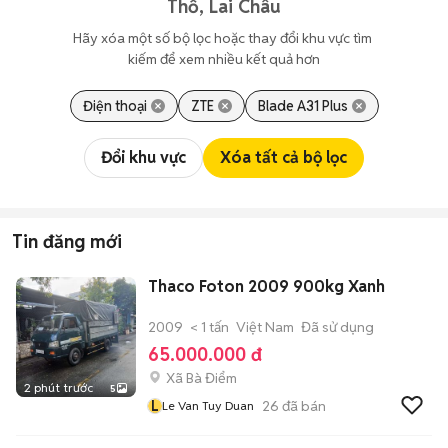
Thổ, Lai Châu
Hãy xóa một số bộ lọc hoặc thay đổi khu vực tìm 
kiếm để xem nhiều kết quả hơn
Điện thoại
ZTE
Blade A31 Plus
Đổi khu vực
Xóa tất cả bộ lọc
Tin đăng mới
Thaco Foton 2009 900kg Xanh
2009
< 1 tấn
Việt Nam
Đã sử dụng
65.000.000 đ
Xã Bà Điểm
2 phút trước
5
L
26
đã bán
Le Van Tuy Duan