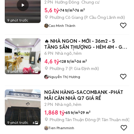
2 PN
Hướng Đông
Chung cư
5,6 tỷ
74 tr/m²
76 m²
Phường Cô Giang
(
P. Cầu Ông Lãnh
mới)
9 phút trước
Cao Minh Thành
🔥 NHÀ NGON - MỚI - 36m2 - 5
TẦNG SÂN THƯỢNG - HẺM 4M - GẦN
CHỢ BÀ CHIỂ
6 PN
Nhà ngõ, hẻm
4,6 tỷ
128 tr/m²
36 m²
Phường 7
(
P. Gia Định
mới)
9 phút trước
6
Nguyễn Thị Hương
NGÂN HÀNG-SACOMBANK -PHÁT
MÃI CĂN NHÀ Q7 GIÁ RỂ
2 PN
Nhà ngõ, hẻm
1,868 tỷ
65 tr/m²
29 m²
Phường Tân Thuận Đông
(
P. Tân Thuận
mới)
9 phút trước
6
Tien Phamminh