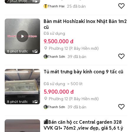
7 phút trước
2
T
25
đã bán
Thanh Hai
Bàn mát Hoshizaki Inox Nhật Bản 1m2
cũ
Đã sử dụng
9.500.000 đ
Phường 12
(
P. Bảy Hiền
mới)
8 phút trước
5
39
đã bán
Thanh Sơn
Tủ mát trưng bày kính cong 9 tấc cũ
Đã sử dụng
> 500 lít
5.900.000 đ
Phường 12
(
P. Bảy Hiền
mới)
8 phút trước
2
39
đã bán
Thanh Sơn
🏬Bán căn hộ cc Central garden 328
VVK Q1• 76m2 ,view đẹp, giá 5,6 t.ỷ