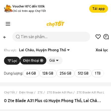
Voucher KFC đến 100k
Tải app
Chỉ có trên app Chợ Tốt
Khu vực:
Lai Châu, Huyện Phong Thổ
Xoá lọc
Điện thoại
Giá
Lọc
Dung lượng:
64 GB
128 GB
256 GB
512 GB
1 TB
2 
Chợ Tốt
Điện thoại
ZTE
ZTE Blade A31 Plus
ZTE Blade A31 Plus Lai C
0 Zte Blade A31 Plus cũ Huyện Phong Thổ, Lai Châu đẹp