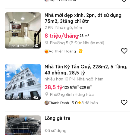
Nhà mới đẹp xinh, 2pn, dt sử dụng
75m2, 3tầng chỉ 8tr
2 PN
Nhà ngõ, hẻm
8 triệu/tháng
25 m²
Phường 5
(
P. Đức Nhuận
mới)
12 phút trước
7
Võ Thiện Hoàng
Nhà Tân Kỳ Tân Quý, 228m2, 5 Tầng,
43 phòng, 28,5 tỷ
nhiều hơn 10 PN
Nhà ngõ, hẻm
28,5 tỷ
125 tr/m²
228 m²
Phường Bình Hưng Hòa
12 phút trước
4
5.0
3
đã bán
Thành Danh
Lồng gà tre
Đã sử dụng