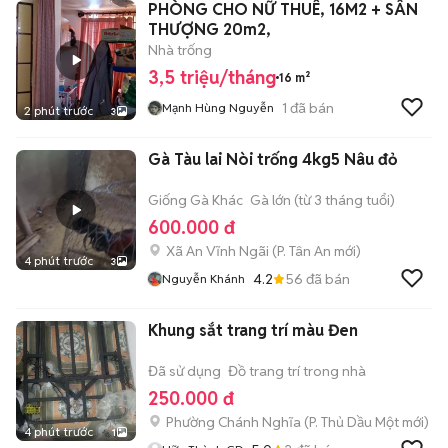
PHÒNG CHO NỮ THUÊ, 16M2 + SÂN
THƯỢNG 20m2,
Nhà trống
3,5 triệu/tháng
16 m²
1
đã bán
Mạnh Hùng Nguyễn
2 phút trước
3
Gà Tàu lai Nòi trống 4kg5 Nâu đỏ
Giống Gà Khác
Gà lớn (từ 3 tháng tuổi)
600.000 đ
Xã An Vĩnh Ngãi
(
P. Tân An
mới)
4 phút trước
3
4.2
56
đã bán
Nguyễn Khánh
Khung sắt trang trí màu Đen
Đã sử dụng
Đồ trang trí trong nhà
250.000 đ
Phường Chánh Nghĩa
(
P. Thủ Dầu Một
mới)
4 phút trước
1