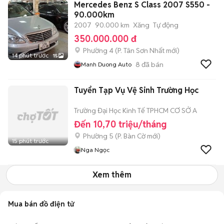
Mercedes Benz S Class 2007 S550 -
90.000km
2007
90.000 km
Xăng
Tự động
350.000.000 đ
Phường 4
(
P. Tân Sơn Nhất
mới)
14 phút trước
15
8
đã bán
Manh Duong Auto
Tuyển Tạp Vụ Vệ Sinh Trường Học
Trường Đại Học Kinh Tế TPHCM CƠ SỞ A
Đến 10,70 triệu/tháng
Phường 5
(
P. Bàn Cờ
mới)
15 phút trước
Nga Ngọc
Xem thêm
Mua bán đồ điện tử