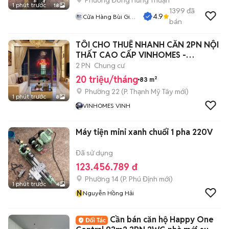
Phường Đông Hưng Thuận
1 phút trước
18
1399
đã
4.9
Cửa Hàng Bùi Gia
bán
Phát
TÔI CHO THUÊ NHANH CĂN 2PN NỘI
THẤT CAO CẤP VINHOMES -
LANDMARK
2 PN
Chung cư
20 triệu/tháng
83 m²
Phường 22
(
P. Thạnh Mỹ Tây
mới)
1 phút trước
8
VINHOMES VINH
Máy tiện mini xanh chuối 1 pha 220V
Đã sử dụng
123.456.789 đ
Phường 14
(
P. Phú Định
mới)
1 phút trước
4
N
Nguyễn Hồng Hải
Cần bán căn hộ Happy One