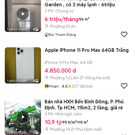
Garden , có 2 máy lạnh - 6triệu
2 PN
Chung cư
6 triệu/tháng
56 m²
Phường Dĩ An
1 phút trước
8
Bùi Thanh Đông
Apple iPhone 11 Pro Max 64GB Trắng
iPhone 11 Pro Max
64 GB
4.850.000 đ
Phường Tứ Liên
(
P. Hồng Hà
mới)
1 phút trước
4
M
4.6
327
đã bán
Magic
Bán nhà HXH Bến Bình Đông, P. Phú
Định. Tp HCM, 115m2, 2 tầng, giá rẻ
3 PN
Nhà ngõ, hẻm
10,9 tỷ
95 tr/m²
115 m²
Phường 14
(
P. Phú Định
mới)
1 phút trước
7