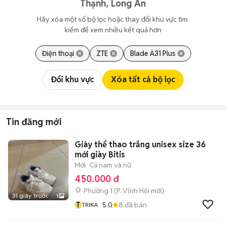
Thạnh, Long An
Hãy xóa một số bộ lọc hoặc thay đổi khu vực tìm 
kiếm để xem nhiều kết quả hơn
Điện thoại
ZTE
Blade A31 Plus
Đổi khu vực
Xóa tất cả bộ lọc
Tin đăng mới
Giày thể thao trắng unisex size 36
mới giày Bitis
Mới
Cả nam và nữ
450.000 đ
Phường 1
(
P. Vĩnh Hội
mới)
31 giây trước
1
T
5.0
8
đã bán
TRIKA