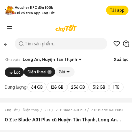
Voucher KFC đến 100k
Tải app
Chỉ có trên app Chợ Tốt
Khu vực:
Long An, Huyện Tân Thạnh
Xoá lọc
Điện thoại
Giá
Lọc
Dung lượng:
64 GB
128 GB
256 GB
512 GB
1 TB
2 
Chợ Tốt
Điện thoại
ZTE
ZTE Blade A31 Plus
ZTE Blade A31 Plus Long
0 Zte Blade A31 Plus cũ Huyện Tân Thạnh, Long An đẹp