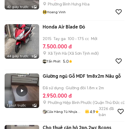
Phường Bình Hưng Hòa
42 giây trước
5
H
Hoang Vinh
Honda Air Blade Đỏ
2015
Tay ga
100 - 175 cc
Mới
7.500.000 đ
Xã Tịnh Hà
(
Xã Sơn Tịnh
mới)
44 giây trước
5
5.0
Tấn Phát
Giường ngủ Gỗ MDF 1m8x2m Nâu gỗ
Đã sử dụng
Giường đôi 1.8m x 2m
2.950.000 đ
Phường Hiệp Bình Phước (Quận Thủ Đức cũ)
1 phút trước
1
3226
đã
4.9
Cửa Hàng Tủ Nhựa
bán
Đài Loan Hoàng Quân
Cho thuê căn hộ 2pn,2wc Bcons