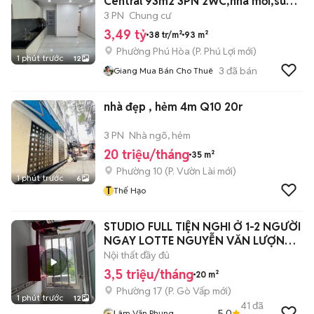
Central 93m2 3PN 2WC,nhà mới,suất
SPA giá tốt
3 PN
Chung cư
3,49 tỷ
38 tr/m²
93 m²
Phường Phú Hòa
(
P. Phú Lợi
mới)
1 phút trước
12
3
đã bán
Giang Mua Bán Cho Thuê
nhà đẹp , hẻm 4m Q10 20r
3 PN
Nhà ngõ, hẻm
20 triệu/tháng
35 m²
Phường 10
(
P. Vườn Lài
mới)
1 phút trước
6
T
Thế Hạo
STUDIO FULL TIỆN NGHI Ở 1-2 NGƯỜI
NGAY LOTTE NGUYỄN VĂN LƯỢNG
🔥
Nội thất đầy đủ
3,5 triệu/tháng
20 m²
Phường 17
(
P. Gò Vấp
mới)
1 phút trước
12
41
đã
5.0
Lâm Văn Phụng