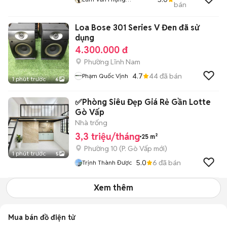
bán
FindRoomz
Loa Bose 301 Series V Đen đã sử
dụng
4.300.000 đ
Phường Lĩnh Nam
4.7
44
đã bán
Phạm Quốc Vịnh
1 phút trước
6
✅Phòng Siêu Đẹp Giá Rẻ Gần Lotte
Gò Vấp
Nhà trống
3,3 triệu/tháng
25 m²
Phường 10
(
P. Gò Vấp
mới)
1 phút trước
5
5.0
6
đã bán
Trịnh Thành Được
Xem thêm
Mua bán đồ điện tử