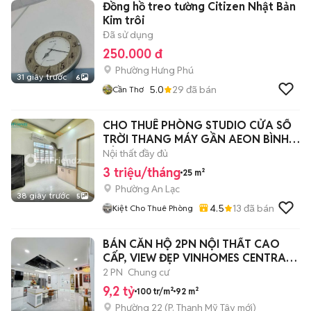
Đồng hồ treo tường Citizen Nhật Bản
Kim trôi
Đã sử dụng
250.000 đ
Phường Hưng Phú
31 giây trước
6
5.0
29
đã bán
Cần Thơ
CHO THUÊ PHÒNG STUDIO CỬA SỔ
TRỜI THANG MÁY GẦN AEON BÌNH
TÂN OTO ĐẬU
Nội thất đầy đủ
3 triệu/tháng
25 m²
Phường An Lạc
38 giây trước
5
4.5
13
đã bán
Kiệt Cho Thuê Phòng
BÁN CĂN HỘ 2PN NỘI THẤT CAO
CẤP, VIEW ĐẸP VINHOMES CENTRAL
PARK
2 PN
Chung cư
9,2 tỷ
100 tr/m²
92 m²
Phường 22
(
P. Thạnh Mỹ Tây
mới)