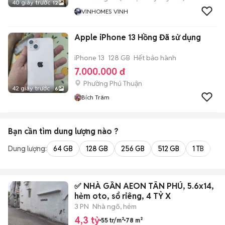
40 giây trước
12
VINHOMES VINH
Apple iPhone 13 Hồng Đã sử dụng
iPhone 13
128 GB
Hết bảo hành
7.000.000 đ
Phường Phú Thuận
42 giây trước
6
Bích Trâm
Bạn cần tìm
dung lượng
nào ?
Dung lượng:
64 GB
128 GB
256 GB
512 GB
1 TB
2 
✅ NHÀ GẦN AEON TÂN PHÚ, 5.6x14,
hẻm oto, sổ riêng, 4 TỶ X
3 PN
Nhà ngõ, hẻm
4,3 tỷ
55 tr/m²
78 m²