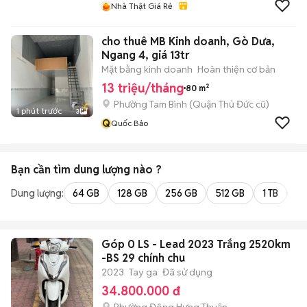
Nhà Thật Giá Rẻ
cho thuê MB Kinh doanh, Gò Dưa,
Ngang 4, giá 13tr
Mặt bằng kinh doanh
Hoàn thiện cơ bản
13 triệu/tháng
80 m²
Phường Tam Bình (Quận Thủ Đức cũ)
1 phút trước
3
Q
Quốc Bảo
Bạn cần tìm
dung lượng
nào ?
Dung lượng:
64 GB
128 GB
256 GB
512 GB
1 TB
2 
Góp 0 LS - Lead 2023 Trắng 2520km
-BS 29 chính chu
2023
Tay ga
Đã sử dụng
34.800.000 đ