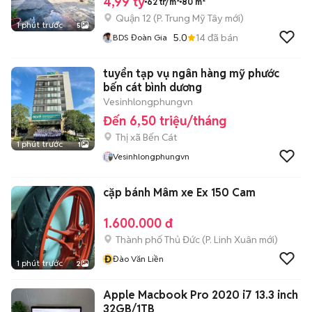
4,99 tỷ
62 tr/m²
80 m²
Quận 12
(
P. Trung Mỹ Tây
mới)
1 phút trước
5
5.0
14
đã bán
BDS Đoàn Gia
tuyển tạp vụ ngân hàng mỹ phước
bến cát bình dương
Vesinhlongphungvn
Đến 6,50 triệu/tháng
Thị xã Bến Cát
1 phút trước
1
Vesinhlongphungvn
cặp bánh Mâm xe Ex 150 Cam
1.600.000 đ
Thành phố Thủ Đức
(
P. Linh Xuân
mới)
Đ
Đào Văn Liền
1 phút trước
2
Apple Macbook Pro 2020 i7 13.3 inch
32GB/1TB