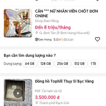
CẦN *** NỮ NHÂN VIÊN CHỐT ĐƠN
ONlINE
Shop Đan Hồng
Đến 8 triệu/tháng
Q. Bình Tân
(
P. Bình Hưng Hòa
mới)
34 giây trước
2
5.0
1
đã bán
Dan Hong
Bạn cần tìm
dung lượng
nào ?
Dung lượng:
64 GB
128 GB
256 GB
512 GB
1 TB
2 
Đồng hồ Tophill Thụy Sĩ Bạc Vàng
Mới
Cả nam và nữ
3.500.000 đ
Thành phố Rạch Giá
38 giây trước
3