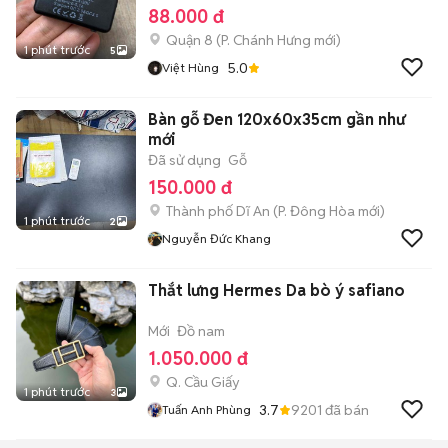
88.000 đ
Quận 8
(
P. Chánh Hưng
mới)
1 phút trước
5
5.0
Việt Hùng
Bàn gỗ Đen 120x60x35cm gần như
mới
Đã sử dụng
Gỗ
150.000 đ
Thành phố Dĩ An
(
P. Đông Hòa
mới)
1 phút trước
2
Nguyễn Đức Khang
Thắt lưng Hermes Da bò ý safiano
Mới
Đồ nam
1.050.000 đ
Q. Cầu Giấy
1 phút trước
3
3.7
9201
đã bán
Tuấn Anh Phùng