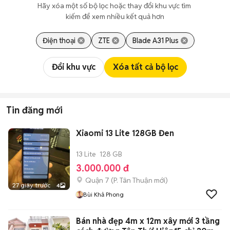
Hãy xóa một số bộ lọc hoặc thay đổi khu vực tìm 
kiếm để xem nhiều kết quả hơn
Điện thoại
ZTE
Blade A31 Plus
Đổi khu vực
Xóa tất cả bộ lọc
Tin đăng mới
Xiaomi 13 Lite 128GB Đen
13 Lite
128 GB
3.000.000 đ
Quận 7
(
P. Tân Thuận
mới)
27 giây trước
4
Bùi Khả Phong
Bán nhà đẹp 4m x 12m xây mới 3 tầng