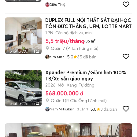
Diệu Thiện
DUPLEX FULL NỘI THẤT SÁT ĐẠI HỌC
TÔN ĐỨC THẮNG, UFM, LOTTE MART
1 PN
Căn hộ dịch vụ, mini
5,5 triệu/tháng
35 m²
Quận 7
(
P. Tân Hưng
mới)
1 phút trước
5
5.0
35
đã bán
Kim Mira
Xpander Premium /Giảm hơn 100%
TB/Xe sẵn giao ngay
2026
Mới
Xăng
Tự động
568.000.000 đ
Quận 1
(
P. Cầu Ông Lãnh
mới)
1 phút trước
16
5.0
3
đã bán
Nam Mitsubishi Quận 1