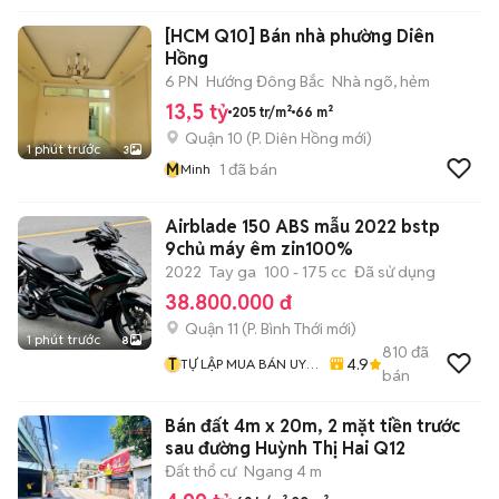
[HCM Q10] Bán nhà phường Diên
Hồng
6 PN
Hướng Đông Bắc
Nhà ngõ, hẻm
13,5 tỷ
205 tr/m²
66 m²
Quận 10
(
P. Diên Hồng
mới)
1 phút trước
3
M
1
đã bán
Minh
Airblade 150 ABS mẫu 2022 bstp
9chủ máy êm zin100%
2022
Tay ga
100 - 175 cc
Đã sử dụng
38.800.000 đ
Quận 11
(
P. Bình Thới
mới)
1 phút trước
8
810
đã
T
4.9
TỰ LẬP MUA BÁN UY
bán
TÍN CHẤT LƯỢNG
Bán đất 4m x 20m, 2 mặt tiền trước
sau đường Huỳnh Thị Hai Q12
Đất thổ cư
Ngang 4 m