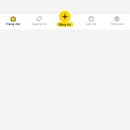
Trang chủ
Quản lý tin
Liên hệ
Tài khoản
Đăng tin
109.000 Bình chọn
Tải ứng dụng Chợ Tốt
Về Chợ Tốt
Quy chế sàn
Chính sách bảo mật
Giải quyết tranh chấp
CÔNG TY TNHH CHỢ TỐT - Người đại diện theo pháp luật:
Nguyễn Trọng Tấn; GPDKKD: 0312120782 do Sở KH & ĐT TP.HCM cấp ngày
11/01/2013;
GPMXH: 185/GP-BTTTT do Bộ Thông tin và Truyền thông