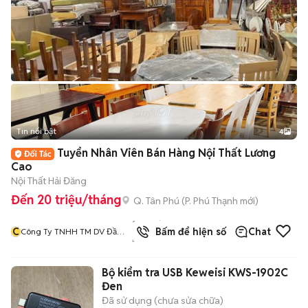
Tin nổi bật
4
Tuyển Nhân Viên Bán Hàng Nội Thất Lương
Cao
Nội Thất Hải Đăng
Đến 20 triệu/tháng
Q. Tân Phú
(
P. Phú Thạnh
mới)
1244
đã
C
Bấm để hiện số
Chat
Công Ty TNHH TM DV Đầu
bán
Tư Và Xây Dựng Hải Đăng
Bộ kiểm tra USB Keweisi KWS-1902C
Đen
Đã sử dụng (chưa sửa chữa)