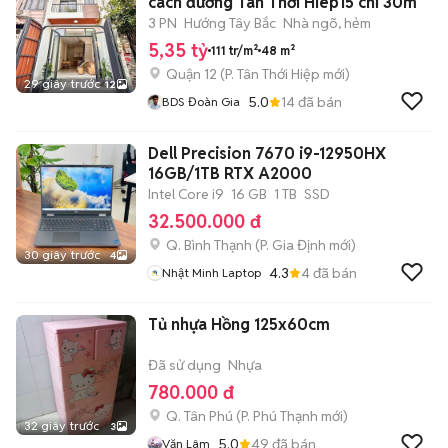
cách đường Tân Thới Hiêp15 chỉ 30m
3 PN
Hướng Tây Bắc
Nhà ngõ, hẻm
5,35 tỷ
111 tr/m²
48 m²
Quận 12
(
P. Tân Thới Hiệp
mới)
29 giây trước
12
5.0
14
đã bán
BDS Đoàn Gia
Dell Precision 7670 i9-12950HX
16GB/1TB RTX A2000
Intel Core i9
16 GB
1 TB
SSD
32.500.000 đ
Q. Bình Thạnh
(
P. Gia Định
mới)
30 giây trước
4
4.3
4
đã bán
Nhật Minh Laptop
Tủ nhựa Hồng 125x60cm
Đã sử dụng
Nhựa
780.000 đ
Q. Tân Phú
(
P. Phú Thạnh
mới)
32 giây trước
3
5.0
49
đã bán
Văn Lâm