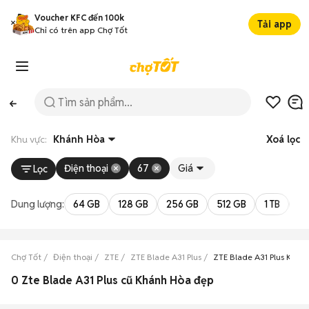
Voucher KFC đến 100k
Tải app
Chỉ có trên app Chợ Tốt
Khu vực:
Khánh Hòa
Xoá lọc
Điện thoại
67
Giá
Lọc
Dung lượng:
64 GB
128 GB
256 GB
512 GB
1 TB
2 
Chợ Tốt
Điện thoại
ZTE
ZTE Blade A31 Plus
ZTE Blade A31 Plus Khán
0 Zte Blade A31 Plus cũ Khánh Hòa đẹp