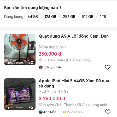
Bạn cần tìm
dung lượng
nào ?
Dung lượng:
64 GB
128 GB
256 GB
512 GB
1 TB
2 
Quạt đứng ASIA Lõi đồng Cam, Đen
Đã sử dụng
Asia
250.000 đ
Q. Liên Chiểu
(
P. Hải Vân
mới)
1 phút trước
2
Hồ Ngọc Hiền
Apple iPad Mini 5 64GB Xám Đã qua
sử dụng
iPad Mini 5
64 GB
3.250.000 đ
Huyện Châu Thành
(
Xã Giao Long
mới)
1 phút trước
6
5.0
19
đã bán
Minh Mẫn