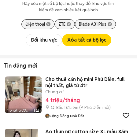
Hãy xóa một số bộ lọc hoặc thay đổi khu vực tìm 
kiếm để xem nhiều kết quả hơn
Điện thoại
ZTE
Blade A31 Plus
Đổi khu vực
Xóa tất cả bộ lọc
Tin đăng mới
Cho thuê căn hộ mini Phú Diễn, full
nội thất, giá từ 4tr
Chung cư
4 triệu/tháng
Q. Bắc Từ Liêm
(
P. Phú Diễn
mới)
1 phút trước
5
Cộng Đồng Nhà Đất
Áo thun nữ cotton size XL màu Xám