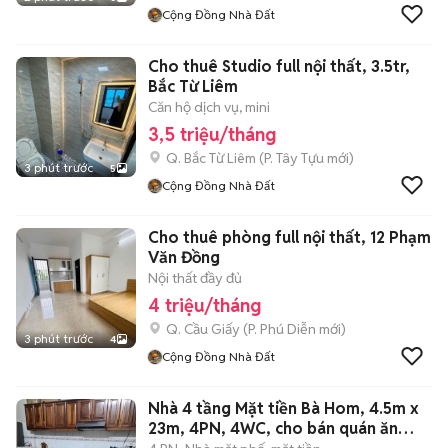
Cộng Đồng Nhà Đất
Cho thuê Studio full nội thất, 3.5tr,
Bắc Từ Liêm
Căn hộ dịch vụ, mini
3,5 triệu/tháng
Q. Bắc Từ Liêm
(
P. Tây Tựu
mới)
3 phút trước
5
Cộng Đồng Nhà Đất
Cho thuê phòng full nội thất, 12 Phạm
Văn Đồng
Nội thất đầy đủ
4 triệu/tháng
Q. Cầu Giấy
(
P. Phú Diễn
mới)
3 phút trước
4
Cộng Đồng Nhà Đất
Nhà 4 tầng Mặt tiền Bà Hom, 4.5m x
23m, 4PN, 4WC, cho bán quán ăn