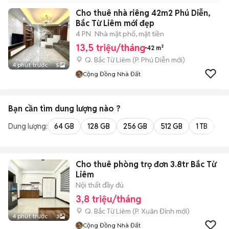
Cho thuê nhà riêng 42m2 Phú Diễn,
Bắc Từ Liêm mới đẹp
4 PN
Nhà mặt phố, mặt tiền
13,5 triệu/tháng
42 m²
Q. Bắc Từ Liêm
(
P. Phú Diễn
mới)
4 phút trước
5
Cộng Đồng Nhà Đất
Bạn cần tìm
dung lượng
nào ?
Dung lượng:
64 GB
128 GB
256 GB
512 GB
1 TB
2 
Cho thuê phòng trọ đơn 3.8tr Bắc Từ
Liêm
Nội thất đầy đủ
3,8 triệu/tháng
Q. Bắc Từ Liêm
(
P. Xuân Đỉnh
mới)
4 phút trước
3
Cộng Đồng Nhà Đất