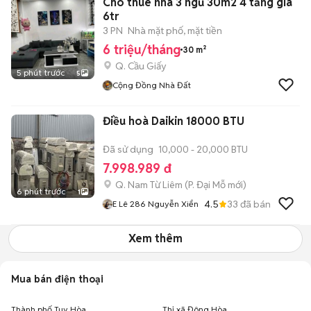
Cho thuê nhà 3 ngủ 30m2 4 tầng giá
6tr
3 PN
Nhà mặt phố, mặt tiền
6 triệu/tháng
30 m²
Q. Cầu Giấy
5 phút trước
5
Cộng Đồng Nhà Đất
Điều hoà Daikin 18000 BTU
Đã sử dụng
10,000 - 20,000 BTU
7.998.989 đ
Q. Nam Từ Liêm
(
P. Đại Mỗ
mới)
6 phút trước
1
4.5
33
đã bán
E Lê 286 Nguyễn Xiển
Xem thêm
Mua bán điện thoại
Thành phố Tuy Hòa
Thị xã Đông Hòa