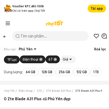
Voucher KFC đến 100k
Tải app
Chỉ có trên app Chợ Tốt
Khu vực:
Phú Yên
Xoá lọc
Điện thoại
67
Giá
Lọc
Dung lượng:
64 GB
128 GB
256 GB
512 GB
1 TB
2 
Chợ Tốt
Điện thoại
ZTE
ZTE Blade A31 Plus
ZTE Blade A31 Plus Phú Y
0 Zte Blade A31 Plus cũ Phú Yên đẹp