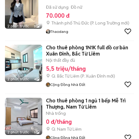
Đã sử dụng
Đồ nữ
70.000 đ
Thành phố Thủ Đức
(
P. Long Trường
mới)
2 phút trước
2
Thaodang
Cho thuê phòng 1N1K full đồ cơ bản
Xuân Đỉnh, Bắc Từ Liêm
Nội thất đầy đủ
5,5 triệu/tháng
Q. Bắc Từ Liêm
(
P. Xuân Đỉnh
mới)
2 phút trước
4
Cộng Đồng Nhà Đất
Cho thuê phòng 1 ngủ 1 bếp Mễ Trì
Thượng, Nam Từ Liêm
Nhà trống
0 đ/tháng
Q. Nam Từ Liêm
2 phút trước
5
Cộng Đồng Nhà Đất