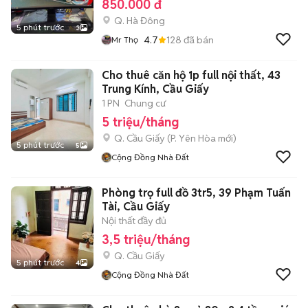
850.000 đ
Q. Hà Đông
5 phút trước
3
4.7
128
đã bán
Mr Thọ
Cho thuê căn hộ 1p full nội thất, 43
Trung Kính, Cầu Giấy
1 PN
Chung cư
5 triệu/tháng
Q. Cầu Giấy
(
P. Yên Hòa
mới)
5 phút trước
5
Cộng Đồng Nhà Đất
Phòng trọ full đồ 3tr5, 39 Phạm Tuấn
Tài, Cầu Giấy
Nội thất đầy đủ
3,5 triệu/tháng
Q. Cầu Giấy
5 phút trước
4
Cộng Đồng Nhà Đất