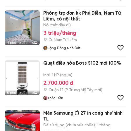
Phòng trọ đơn kk Phú Diễn, Nam Từ
Liêm, có nội thất
Nội thất đầy đủ
3 triệu/tháng
Q. Nam Từ Liêm
4 phút trước
5
Cộng Đồng Nhà Đất
Quạt điều hòa Boss S102 mới 100%
Mới
1 HP (ngựa)
2.700.000 đ
Quận 12
(
P. Trung Mỹ Tây
mới)
5 phút trước
3
Thảo Trần
Màn Samsung 📺 27 in cong như hình
TL
Đã sử dụng (chưa sửa chữa)
1 tháng