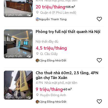
luôn
4 PN
Nhà mặt phố, mặt tiền
20 triệu/tháng
105 m²
Quận 6
(
P. Phú Lâm
mới)
3 phút trước
3
Nguyễn Thanh Tùng
Phòng trọ full nội thất quanh Hà Nội
Nội thất đầy đủ
4,5 triệu/tháng
Q. Cầu Giấy
4 phút trước
4
Cộng Đồng Nhà Đất
Cho thuê nhà 60m2, 2.5 tầng, 4PN
gần chợ Tân Xuân
4 PN
Nhà mặt phố, mặt tiền
9 triệu/tháng
60 m²
Huyện Đông Anh
4 phút trước
5
Cộng Đồng Nhà Đất