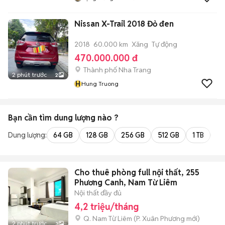
Nissan X-Trail 2018 Đỏ đen
2018
60.000 km
Xăng
Tự động
470.000.000 đ
Thành phố Nha Trang
2 phút trước
2
H
Hung Truong
Bạn cần tìm
dung lượng
nào ?
Dung lượng:
64 GB
128 GB
256 GB
512 GB
1 TB
2 
Cho thuê phòng full nội thất, 255
Phương Canh, Nam Từ Liêm
Nội thất đầy đủ
4,2 triệu/tháng
Q. Nam Từ Liêm
(
P. Xuân Phương
mới)
2 phút trước
3