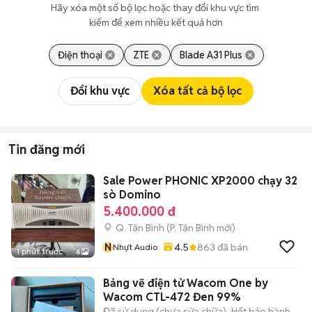
Hãy xóa một số bộ lọc hoặc thay đổi khu vực tìm 
kiếm để xem nhiều kết quả hơn
Điện thoại
ZTE
Blade A31 Plus
Đổi khu vực
Xóa tất cả bộ lọc
Tin đăng mới
Sale Power PHONIC XP2000 chạy 32
sò Domino
5.400.000 đ
Q. Tân Bình
(
P. Tân Bình
mới)
N
4.5
863
đã bán
Nhựt Audio
1 phút trước
6
Bảng vẽ điện tử Wacom One by
Wacom CTL-472 Đen 99%
Đã sử dụng (chưa sửa chữa)
Hết bảo hành