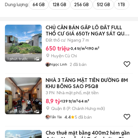
Dung lượng:
64 GB
128 GB
256 GB
512 GB
1 TB
2 
CHỦ CẦN BÁN GẤP LÔ ĐẤT FULL
THỔ CƯ GIÁ 650Tr NGAY SÁT QUỐC
LỘ 22 .
Đất thổ cư
Ngang 7 m
650 triệu
3,4 tr/m²
190 m²
Huyện Củ Chi
1 phút trước
3
2
đã bán
Ngọc Linh
NHÀ 3 TẨNG MẶT TIỀN ĐƯỜNG 8M
KHU BÔNG SAO P5Q8
3 PN
Nhà mặt phố, mặt tiền
8,9 tỷ
139 tr/m²
64 m²
Quận 8
(
P. Chánh Hưng
mới)
1 phút trước
4
4.4
5
đã bán
Tấn Tài
Cho thuê mặt bằng 400m2 hẻm gần