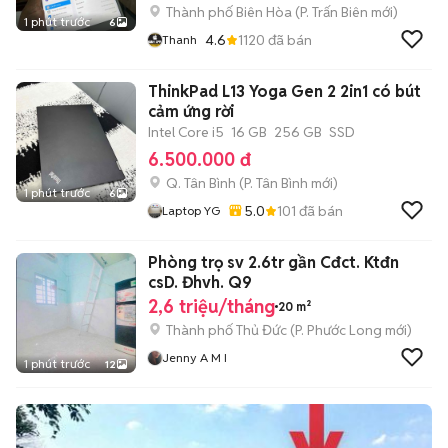
Thành phố Biên Hòa
(
P. Trấn Biên
mới)
1 phút trước
6
4.6
1120
đã bán
Thanh
ThinkPad L13 Yoga Gen 2 2in1 có bút
cảm ứng rời
Intel Core i5
16 GB
256 GB
SSD
6.500.000 đ
Q. Tân Bình
(
P. Tân Bình
mới)
1 phút trước
6
5.0
101
đã bán
Laptop YG
Phòng trọ sv 2.6tr gần Cđct. Ktđn
csD. Đhvh. Q9
2,6 triệu/tháng
20 m²
Thành phố Thủ Đức
(
P. Phước Long
mới)
Jenny A M I
1 phút trước
12