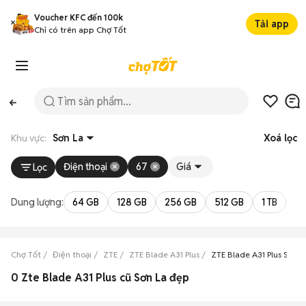
Voucher KFC đến 100k
Tải app
Chỉ có trên app Chợ Tốt
Khu vực:
Sơn La
Xoá lọc
Điện thoại
67
Giá
Lọc
Dung lượng:
64 GB
128 GB
256 GB
512 GB
1 TB
2 
Chợ Tốt
Điện thoại
ZTE
ZTE Blade A31 Plus
ZTE Blade A31 Plus Sơn L
0 Zte Blade A31 Plus cũ Sơn La đẹp