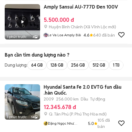
Amply Sansui AU-777D Đen 100V
5.500.000 đ
Huyện Bình Chánh
(
Xã Vĩnh Lộc
mới)
4.6
640
đã bán
Le Va Loa Amply Bãi
1 phút trước
4
Bạn cần tìm
dung lượng
nào ?
Dung lượng:
64 GB
128 GB
256 GB
512 GB
1 TB
2 
Hyundai Santa Fe 2.0 EVTG fun dầu
.hàn Quốc.
2009
256.000 km
Dầu
Tự động
12.345.678 đ
Q. Tân Phú
(
P. Phú Thọ Hòa
mới)
1 phút trước
14
105
đã
đ
5.0
Đặng Ngọc Như
bán
Quỳnh