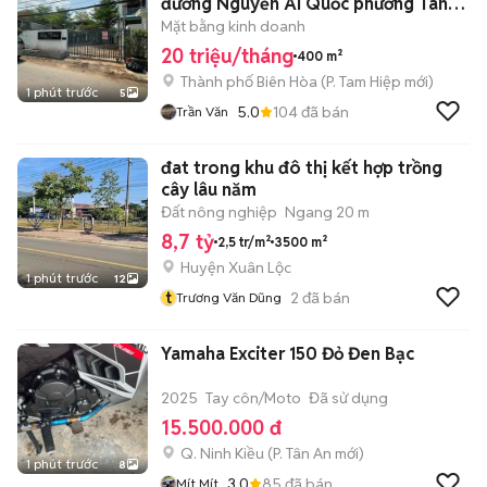
đường Nguyễn Ái Quốc phường Tân
Tiến
Mặt bằng kinh doanh
20 triệu/tháng
400 m²
Thành phố Biên Hòa
(
P. Tam Hiệp
mới)
1 phút trước
5
5.0
104
đã bán
Trần Văn
đat trong khu đô thị kết hợp trồng
cây lâu năm
Đất nông nghiệp
Ngang 20 m
8,7 tỷ
2,5 tr/m²
3500 m²
Huyện Xuân Lộc
1 phút trước
12
t
2
đã bán
Trương Văn Dũng
Yamaha Exciter 150 Đỏ Đen Bạc
2025
Tay côn/Moto
Đã sử dụng
15.500.000 đ
Q. Ninh Kiều
(
P. Tân An
mới)
1 phút trước
8
3.0
85
đã bán
Mít Mít