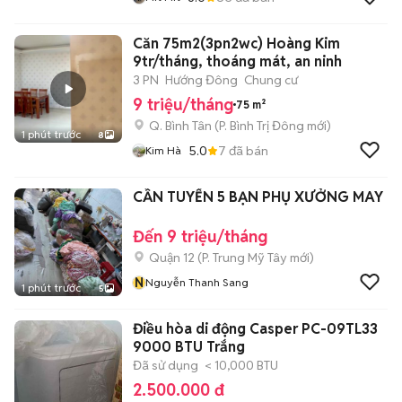
Căn 75m2(3pn2wc) Hoàng Kim
9tr/tháng, thoáng mát, an ninh
3 PN
Hướng Đông
Chung cư
9 triệu/tháng
75 m²
Q. Bình Tân
(
P. Bình Trị Đông
mới)
1 phút trước
8
5.0
7
đã bán
Kim Hà
CẦN TUYỂN 5 BẠN PHỤ XƯỞNG MAY
Đến 9 triệu/tháng
Quận 12
(
P. Trung Mỹ Tây
mới)
N
Nguyễn Thanh Sang
1 phút trước
5
Điều hòa di động Casper PC-09TL33
9000 BTU Trắng
Đã sử dụng
< 10,000 BTU
2.500.000 đ