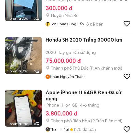
300.000 đ
Huyện Nhà Bè
1 phút trước
3
T
8
đã bán
Tên Chưa Cung Cấp
Honda SH 2020 Trắng 30000 km
2020
Tay ga
Đã sử dụng
75.000.000 đ
Thành phố Thủ Đức
(
P. An Khánh
mới)
1 phút trước
3
Nhân Nguyễn Thành
Apple iPhone 11 64GB Đen Đã sử
dụng
iPhone 11
64 GB
4-6 tháng
3.800.000 đ
Thành phố Biên Hòa
(
P. Trấn Biên
mới)
1 phút trước
3
4.6
1120
đã bán
Thanh