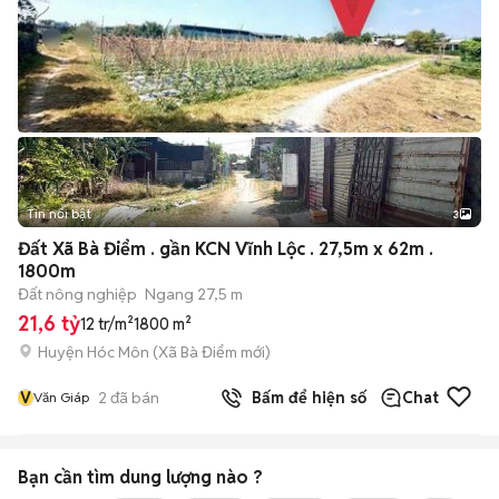
Tin nổi bật
3
Đất Xã Bà Điểm . gần KCN Vĩnh Lộc . 27,5m x 62m .
1800m
Đất nông nghiệp
Ngang 27,5 m
21,6 tỷ
12 tr/m²
1800 m²
Huyện Hóc Môn
(
Xã Bà Điểm
mới)
V
2
đã bán
Bấm để hiện số
Chat
Văn Giáp
Bạn cần tìm
dung lượng
nào ?