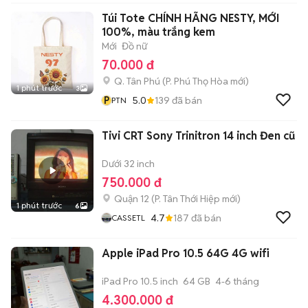
Túi Tote CHÍNH HÃNG NESTY, MỚI
100%, màu trắng kem
Mới
Đồ nữ
70.000 đ
Q. Tân Phú
(
P. Phú Thọ Hòa
mới)
1 phút trước
3
P
5.0
139
đã bán
PTN
Tivi CRT Sony Trinitron 14 inch Đen cũ
Dưới 32 inch
750.000 đ
Quận 12
(
P. Tân Thới Hiệp
mới)
1 phút trước
6
4.7
187
đã bán
CASSETL
Apple iPad Pro 10.5 64G 4G wifi
iPad Pro 10.5 inch
64 GB
4-6 tháng
4.300.000 đ