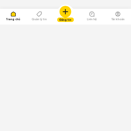
Trang chủ
Quản lý tin
Liên hệ
Tài khoản
Đăng tin
109.000 Bình chọn
Tải ứng dụng Chợ Tốt
Về Chợ Tốt
Quy chế sàn
Chính sách bảo mật
Giải quyết tranh chấp
CÔNG TY TNHH CHỢ TỐT - Người đại diện theo pháp luật:
Nguyễn Trọng Tấn; GPDKKD: 0312120782 do Sở KH & ĐT TP.HCM cấp ngày
11/01/2013;
GPMXH: 185/GP-BTTTT do Bộ Thông tin và Truyền thông
cấp ngày 09/07/2024 - Chịu trách nhiệm