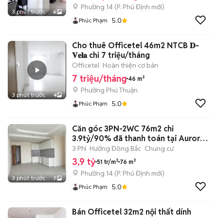
Phường 14
(
P. Phú Định
mới)
3 phút trước
6
5.0
Phúc Phạm
Cho thuê Officetel 46m2 NTCB 𝐃-
𝐕𝐞𝐥𝐚 chỉ 7 triệu/tháng
Officetel
Hoàn thiện cơ bản
7 triệu/tháng
46 m²
Phường Phú Thuận
3 phút trước
4
5.0
Phúc Phạm
Căn góc 3PN-2WC 76m2 chỉ
3.9tỷ/90% đã thanh toán tại Aurora
Residences
3 PN
Hướng Đông Bắc
Chung cư
3,9 tỷ
51 tr/m²
76 m²
Phường 14
(
P. Phú Định
mới)
3 phút trước
7
5.0
Phúc Phạm
Bán Officetel 32m2 nội thất dính