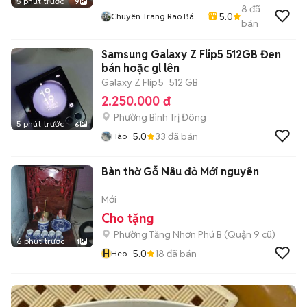
5 phút trước
9
8
đã
5.0
Chuyên Trang Rao Bán
bán
Bất Động Sản Toàn
Quốc
Samsung Galaxy Z Flip5 512GB Đen
bán hoặc gl lên
Galaxy Z Flip5
512 GB
2.250.000 đ
Phường Bình Trị Đông
5 phút trước
6
5.0
33
đã bán
Hào
Bàn thờ Gỗ Nâu đỏ Mới nguyên
Mới
Cho tặng
Phường Tăng Nhơn Phú B (Quận 9 cũ)
6 phút trước
1
H
5.0
18
đã bán
Heo