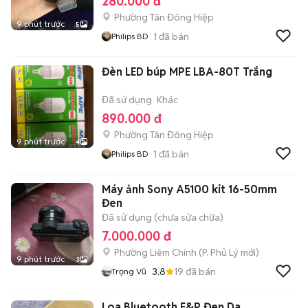
280.000 đ
Phường Tân Đông Hiệp
9 phút trước
5
1
đã bán
Philips BD
Đèn LED búp MPE LBA-80T Trắng
Đã sử dụng
Khác
890.000 đ
Phường Tân Đông Hiệp
9 phút trước
4
1
đã bán
Philips BD
Máy ảnh Sony A5100 kit 16-50mm
Đen
Đã sử dụng (chưa sửa chữa)
7.000.000 đ
Phường Liêm Chính
(
P. Phủ Lý
mới)
9 phút trước
3
3.8
19
đã bán
Trọng Vũ
Loa Bluetooth E&P Đen Da