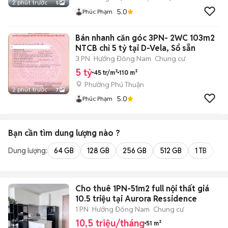
2 phút trước
5
5.0
Phúc Phạm
Bán nhanh căn góc 3PN- 2WC 103m2
NTCB chỉ 5 tỷ tại D-Vela, Sổ sẵn
3 PN
Hướng Đông Nam
Chung cư
5 tỷ
45 tr/m²
110 m²
Phường Phú Thuận
2 phút trước
7
5.0
Phúc Phạm
Bạn cần tìm
dung lượng
nào ?
Dung lượng:
64 GB
128 GB
256 GB
512 GB
1 TB
2 
Cho thuê 1PN-51m2 full nội thất giá
10.5 triệu tại Aurora Ressidence
1 PN
Hướng Đông Nam
Chung cư
10,5 triệu/tháng
51 m²