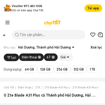
Voucher KFC đến 100k
Tải app
Chỉ có trên app Chợ Tốt
Khu vực:
Hải Dương, Thành phố Hải Dương
Xoá lọc
Điện thoại
67
Giá
Lọc
Dung lượng:
64 GB
128 GB
256 GB
512 GB
1 TB
2 
Chợ Tốt
Điện thoại
ZTE
ZTE Blade A31 Plus
ZTE Blade A31 Plus Hải 
0 Zte Blade A31 Plus cũ Thành phố Hải Dương, Hải Dương đẹp