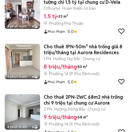
tường chỉ 1.5 tỷ tại chung cư D-Vela
Officetel
Hoàn thiện cơ bản
1,5 tỷ
32 m²
Phường Phú Thuận
3 phút trước
6
5.0
Phúc Phạm
Cho thuê 1PN-50m² nhà trống giá 8
triệu/tháng tại Aurora Residences
1 PN
Hướng Tây Bắc
Chung cư
8 triệu/tháng
50 m²
Phường 14
(
P. Phú Định
mới)
4 phút trước
6
5.0
Phúc Phạm
Cho thuê 2PN-2WC 68m2 nhà trống
chỉ 9 triệu tại chung cư Aurora
2 PN
Hướng Đông Bắc
Chung cư
9 triệu/tháng
68 m²
Phường 14
(
P. Phú Định
mới)
4 phút trước
6