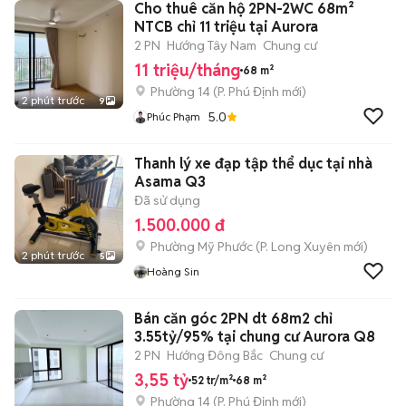
Cho thuê căn hộ 2PN-2WC 68m²
NTCB chỉ 11 triệu tại Aurora
2 PN
Hướng Tây Nam
Chung cư
11 triệu/tháng
68 m²
Phường 14
(
P. Phú Định
mới)
2 phút trước
9
5.0
Phúc Phạm
Thanh lý xe đạp tập thể dục tại nhà
Asama Q3
Đã sử dụng
1.500.000 đ
Phường Mỹ Phước
(
P. Long Xuyên
mới)
2 phút trước
5
Hoàng Sin
Bán căn góc 2PN dt 68m2 chỉ
3.55tỷ/95% tại chung cư Aurora Q8
2 PN
Hướng Đông Bắc
Chung cư
3,55 tỷ
52 tr/m²
68 m²
Phường 14
(
P. Phú Định
mới)