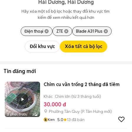
Hải Dương, Hải Dương
Hãy xóa một số bộ lọc hoặc thay đổi khu vực tìm 
kiếm để xem nhiều kết quả hơn
Điện thoại
ZTE
Blade A31 Plus
Đổi khu vực
Xóa tất cả bộ lọc
Tin đăng mới
Chim cu vằn trống 2 tháng đã tiêm
Khác
Chim lớn (từ 3 tháng tuổi)
30.000 đ
Phường Tân Quy
(
P. Tân Hưng
mới)
2 phút trước
2
k
5.0
13
đã bán
Kien