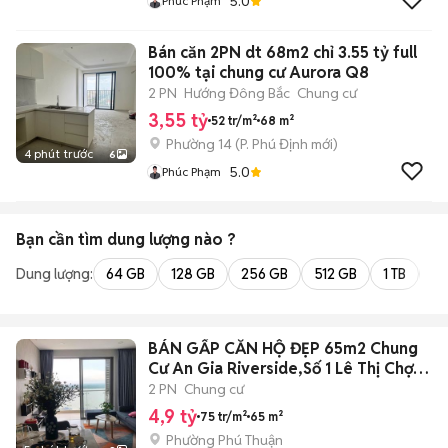
5.0
Phúc Phạm
Bán căn 2PN dt 68m2 chỉ 3.55 tỷ full
100% tại chung cư Aurora Q8
2 PN
Hướng Đông Bắc
Chung cư
3,55 tỷ
52 tr/m²
68 m²
Phường 14
(
P. Phú Định
mới)
4 phút trước
6
5.0
Phúc Phạm
Bạn cần tìm
dung lượng
nào ?
Dung lượng:
64 GB
128 GB
256 GB
512 GB
1 TB
2 
BÁN GẤP CĂN HỘ ĐẸP 65m2 Chung
Cư An Gia Riverside,Số 1 Lê Thị Chợ,
Q.7
2 PN
Chung cư
4,9 tỷ
75 tr/m²
65 m²
Phường Phú Thuận