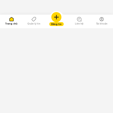
Trang chủ
Quản lý tin
Liên hệ
Tài khoản
Đăng tin
109.000 Bình chọn
Tải ứng dụng Chợ Tốt
Về Chợ Tốt
Quy chế sàn
Chính sách bảo mật
Giải quyết tranh chấp
CÔNG TY TNHH CHỢ TỐT - Người đại diện theo pháp luật:
Nguyễn Trọng Tấn; GPDKKD: 0312120782 do Sở KH & ĐT TP.HCM cấp ngày
11/01/2013;
GPMXH: 185/GP-BTTTT do Bộ Thông tin và Truyền thông