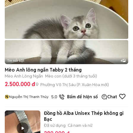
Tin nổi bật
4
Mèo Anh lông ngắn Tabby 2 tháng
Mèo Anh Lông Ngắn
Mèo con (dưới 3 tháng tuổi)
2.500.000 đ
Phường Võ Thị Sáu
(
P. Xuân Hòa
mới)
N
5.0
19
đã bán
Bấm để hiện số
Chat
Nguyễn Thị Thanh Thủy
Đồng hồ Alba Unisex Thép không gỉ
Bạc
Đã sử dụng
Cả nam và nữ