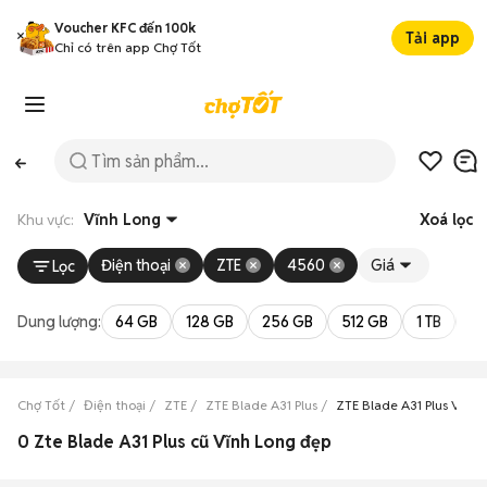
Voucher KFC đến 100k
Tải app
Chỉ có trên app Chợ Tốt
Khu vực:
Vĩnh Long
Xoá lọc
Điện thoại
ZTE
4560
Giá
Lọc
Dung lượng:
64 GB
128 GB
256 GB
512 GB
1 TB
2 
Chợ Tốt
Điện thoại
ZTE
ZTE Blade A31 Plus
ZTE Blade A31 Plus Vĩnh 
0 Zte Blade A31 Plus cũ Vĩnh Long đẹp