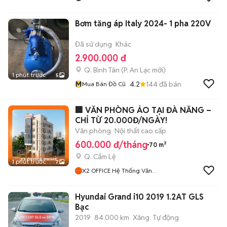
Bơm tăng áp Italy 2024- 1 pha 220V
Đã sử dụng
Khác
2.900.000 đ
Q. Bình Tân
(
P. An Lạc
mới)
1 phút trước
5
M
4.2
144
đã bán
Mua Bán Đồ Cũ
🏢 VĂN PHÒNG ẢO TẠI ĐÀ NẴNG –
CHỈ TỪ 20.000Đ/NGÀY!
Văn phòng
Nội thất cao cấp
600.000 đ/tháng
70 m²
Q. Cẩm Lệ
1 phút trước
7
X2 OFFICE Hệ Thống Văn
Phòng Cho Thuê Đà Nẵng
ĐẠI THẮNG HOLDINGS
Hyundai Grand i10 2019 1.2AT GLS
Bạc
2019
84.000 km
Xăng
Tự động