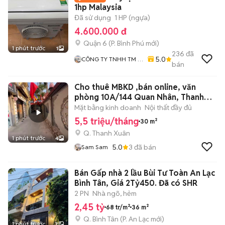
1hp Malaysia
Đã sử dụng
1 HP (ngựa)
4.600.000 đ
Quận 6
(
P. Bình Phú
mới)
1 phút trước
1
236
đã
5.0
CÔNG TY TNHH TM -
bán
DV - VT KỸ THUẬT
HOÀNG PHÚC
Cho thuê MBKD ,bán online, văn
phòng 10A/144 Quan Nhân, Thanh
Xuân
Mặt bằng kinh doanh
Nội thất đầy đủ
5,5 triệu/tháng
30 m²
Q. Thanh Xuân
1 phút trước
4
5.0
3
đã bán
Sam Sam
Bán Gấp nhà 2 lầu Bùi Tư Toàn An Lạc
Bình Tân, Giá 2Tỷ450. Đã có SHR
2 PN
Nhà ngõ, hẻm
2,45 tỷ
68 tr/m²
36 m²
Q. Bình Tân
(
P. An Lạc
mới)
1 phút trước
7