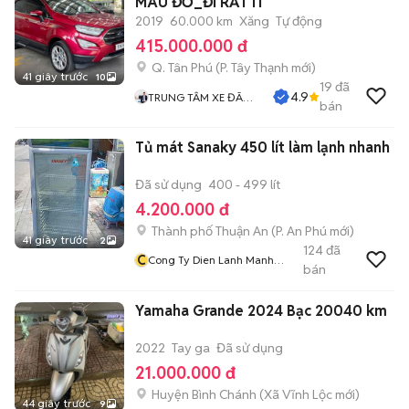
MÀU ĐỎ_ĐI RẤT ÍT
2019
60.000 km
Xăng
Tự động
415.000.000 đ
Q. Tân Phú
(
P. Tây Thạnh
mới)
41 giây trước
10
19
đã
4.9
TRUNG TÂM XE ĐÃ
bán
QUA SỬ DỤNG
Tủ mát Sanaky 450 lít làm lạnh nhanh
Đã sử dụng
400 - 499 lít
4.200.000 đ
Thành phố Thuận An
(
P. An Phú
mới)
41 giây trước
2
124
đã
C
Cong Ty Dien Lanh Manh
bán
Cuong
Yamaha Grande 2024 Bạc 20040 km
2022
Tay ga
Đã sử dụng
21.000.000 đ
Huyện Bình Chánh
(
Xã Vĩnh Lộc
mới)
44 giây trước
9