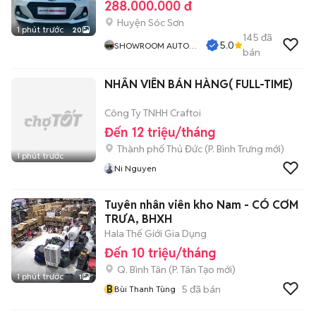
288.000.000 đ
Huyện Sóc Sơn
1 phút trước
20
145
đã
5.0
SHOWROOM AUTO
bán
VĨNH CƯỜNG
NHÂN VIÊN BÁN HÀNG( FULL-TIME)
Công Ty TNHH Craftoi
Đến 12 triệu/tháng
Thành phố Thủ Đức
(
P. Bình Trưng
mới)
1 phút trước
Ni Nguyen
Tuyên nhân viên kho Nam - CÓ CƠM
TRƯA, BHXH
Hala Thế Giới Gia Dụng
Đến 10 triệu/tháng
Q. Bình Tân
(
P. Tân Tạo
mới)
1 phút trước
1
B
5
đã bán
Bùi Thanh Tùng