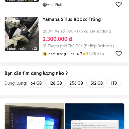
Minh Phát
Yamaha Sirius 800cc Trắng
2009
Xe số
100 - 175 cc
Đã sử dụng
2.300.000 đ
Thành phố Thủ Đức
(
P. Hiệp Bình
mới)
1 phút trước
6
p
4.7
32
đã bán
Pham Trong Luat
Bạn cần tìm
dung lượng
nào ?
Dung lượng:
64 GB
128 GB
256 GB
512 GB
1 TB
2 