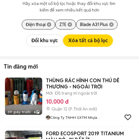
Hãy xóa một số bộ lọc hoặc thay đổi khu vực tìm 
kiếm để xem nhiều kết quả hơn
Điện thoại
ZTE
Blade A31 Plus
Đổi khu vực
Xóa tất cả bộ lọc
Tin đăng mới
THÙNG RÁC HÌNH CON THÚ DỄ
THƯƠNG - NGOÀI TRỜI
Mới
Đồ trang trí ngoài trời
10.000 đ
Quận 12
(
P. Thới An
mới)
39 giây trước
6
Công Ty TNHH SXTM Nhựa
Tốt
FORD ECOSPORT 2019 TITANIUM