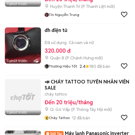
1 phút trước
Huyện Thanh Trì
(
P. Thanh Liệt
mới)
Tín Nguyễn Trung
đh điện tử
Đã sử dụng
Cả nam và nữ
320.000 đ
Quận 8
(
P. Chánh Hưng
mới)
1 phút trước
3
2.4
180
đã bán
Thương Hiệu Tốt
📣 CHÁY TATTOO TUYỂN NHÂN VIÊN
SALE
cháy tattoo
Đến 20 triệu/tháng
Q. Gò Vấp
(
P. Thông Tây Hội
mới)
1 phút trước
c
12
đã bán
Cháy Tattoo
Máy lạnh Panasonic Inverter