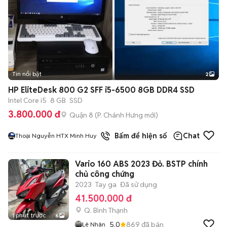
Tin nổi bật
2
HP EliteDesk 800 G2 SFF i5-6500 8GB DDR4 SSD
Intel Core i5
8 GB
SSD
3.800.000 đ
Quận 8
(
P. Chánh Hưng
mới)
Bấm để hiện số
Chat
Thoại Nguyễn HTX Minh Huy
Vario 160 ABS 2023 Đỏ. BSTP chính
chủ công chứng
2023
Tay ga
Đã sử dụng
41.500.000 đ
Q. Bình Thạnh
1 phút trước
6
5.0
869
đã bán
Lê Nhân