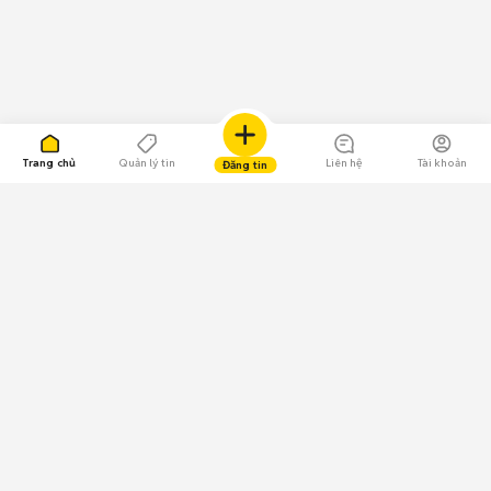
Trang chủ
Quản lý tin
Liên hệ
Tài khoản
Đăng tin
109.000 Bình chọn
Tải ứng dụng Chợ Tốt
Về Chợ Tốt
Quy chế sàn
Chính sách bảo mật
Giải quyết tranh chấp
CÔNG TY TNHH CHỢ TỐT - Người đại diện theo pháp luật: