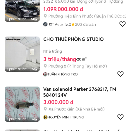
2022
86.000 km
Động cơ Hybrid
Tự động
1.099.000.000 đ
Phường Hiệp Bình Phước (Quận Thủ Đức cũ)
1 phút trước
14
5.0
203
đã bán
H2T Auto
CHO THUÊ PHÒNG STUDIO
Nhà trống
3 triệu/tháng
20 m²
Phường 8
(
P. Thông Tây Hội
mới)
1 phút trước
5
TUẤN PHÒNG TRỌ
Van solenoid Parker 3768317, TM
58401 24V
3.000.000 đ
Xã Phước Kiển
(
Xã Nhà Bè
mới)
N
NGUYỄN MINH TRUNG
1 phút trước
6