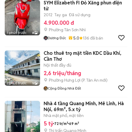
SYM Elizabeth FI Đỏ Xăng phun điện
tử
2012
Tay ga
Đã sử dụng
4.900.000 đ
Phường Tân Sơn Nhì
1 phút trước
8
5.0
136
đã bán
Dương Đức
Cho thuê trọ mặt tiền KDC Dầu Khí,
Cần Thơ
Nội thất đầy đủ
2,6 triệu/tháng
Phường Hưng Lợi
(
P. Tân An
mới)
1 phút trước
5
Cộng Đồng Nhà Đất
Nhà 4 tầng Quang Minh, Mê Linh, Hà
Nội, 69m², 5.x tỷ
Nhà mặt phố, mặt tiền
5 tỷ
72 tr/m²
69 m²
Thị trấn Quang Minh