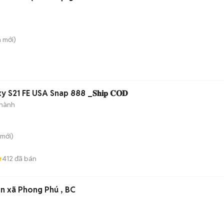
n
mới)
Samsung Galaxy S21 FE USA Snap 888 _𝐒𝐡𝐢𝐩 𝐂𝐎𝐃
 hành
mới)
412
đã bán
Tuyển công nhân nữ , gần xã Phong Phú , BC