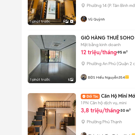
Phường 14
(
P. Tân Bình
mớ
Vũ Quỳnh
1 phút trước
9
GIỎ HÀNG THUÊ SOHO 
Mặt bằng kinh doanh
12 triệu/tháng
95 m²
Phường An Phú (Quận 2 c
BĐS Hiếu Nguyễn354
1 phút trước
5
Căn Hộ Mini Mớ
1 PN
Căn hộ dịch vụ, mini
3,8 triệu/tháng
30 m²
Phường Phú Thạnh