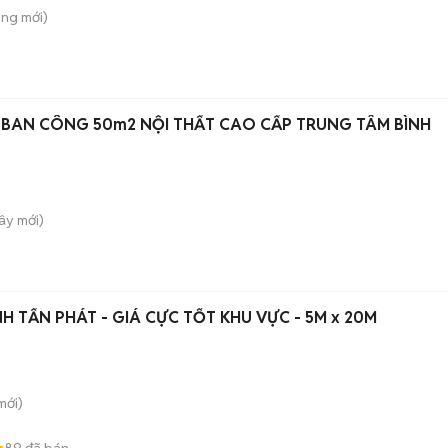
ong
mới)
 BAN CÔNG 50m2 NỘI THẤT CAO CẤP TRUNG TÂM BÌNH
Tây
mới)
H TẤN PHÁT - GIÁ CỰC TỐT KHU VỰC - 5M x 20M
mới)
89
đã bán