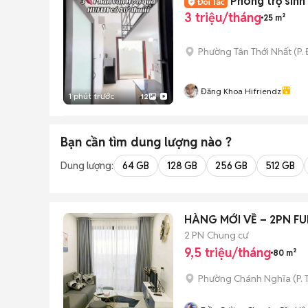
Phòng trọ sinh
3 triệu/tháng
25 m²
Phường Tân Thới Nhất
(
P.
Đăng Khoa Hifriendz
1 phút trước
12
Bạn cần tìm
dung lượng
nào ?
Dung lượng:
64 GB
128 GB
256 GB
512 GB
HÀNG MỚI VỀ – 2PN F
2 PN
Chung cư
9,5 triệu/tháng
80 m²
Phường Chánh Nghĩa
(
P.