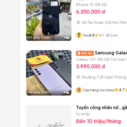
iPhone 13
128 GB
6.200.000 đ
Xã Tân Xuân
(
Xã Hóc Mô
T
4.8
167
đã bán
Thu
23 giây trước
6
Galaxy S21
128 GB
Còn bảo
3.990.000 đ
Phường 7
(
P. Hạnh Thông
4.7
Cửa Hàng Vio Store
40 giây trước
6
Tư nhân
Đến 10 triệu/tháng