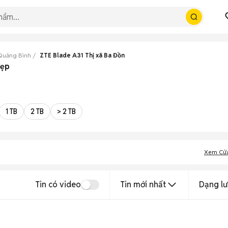
Quảng Bình
ZTE Blade A31 Thị xã Ba Đồn
đẹp
1 TB
2 TB
> 2 TB
Xem Cử
Tin có video
Tin mới nhất
Dạng lư