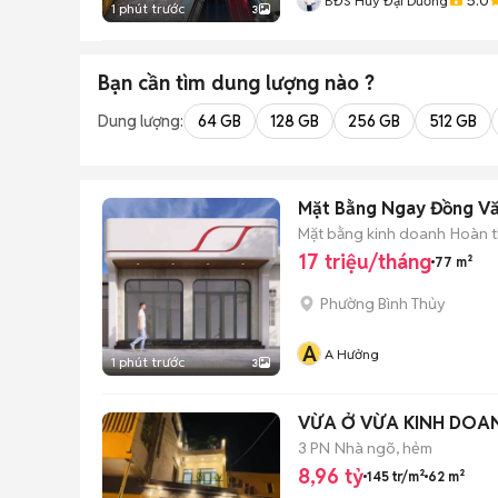
BĐS Huy Đại Dương
1 phút trước
3
Bạn cần tìm
dung lượng
nào ?
Dung lượng:
64 GB
128 GB
256 GB
512 GB
Mặt Bằng Ngay Đồng V
Mặt bằng kinh doanh
Hoàn t
17 triệu/tháng
77 m²
Phường Bình Thủy
A
A Hưởng
1 phút trước
3
VỪA Ở VỪA KINH DOAN
3 PN
Nhà ngõ, hẻm
8,96 tỷ
145 tr/m²
62 m²