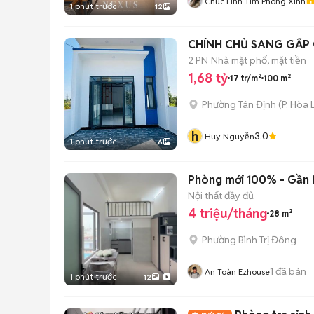
Chúc Linh Tìm Phòng Xinh
1 phút trước
12
CHÍNH CHỦ SANG GẤP 
2 PN
Nhà mặt phố, mặt tiền
1,68 tỷ
17 tr/m²
100 m²
Phường Tân Định
(
P. Hòa 
h
3.0
Huy Nguyễn
1 phút trước
6
Phòng mới 100% - Gần 
Nội thất đầy đủ
4 triệu/tháng
28 m²
Phường Bình Trị Đông
1
đã bán
An Toàn Ezhouse
1 phút trước
12