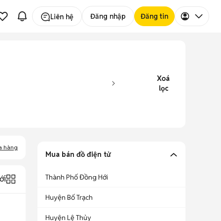
Đăng nhập
Đăng tin
Liên hệ
Xoá
lọc
a hàng
Mua bán đồ điện tử
Thành Phố Đồng Hới
ới
Huyện Bố Trạch
Huyện Lệ Thủy