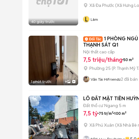
Xã Đa Phước
(
Xã Hưng L
L
Lâm
40 giây trước
1 PHÒNG NGỦ
THẠNH SÁT Q1
Nội thất cao cấp
7,5 triệu/tháng
50 m²
Phường 25
(
P. Thạnh Mỹ 
2
đã bán
Văn Tài HiFriendz
1 phút trước
9
LÔ ĐẤT MẶT TIỀN HUỲN
Đất thổ cư
Ngang 5 m
7,5 tỷ
75 tr/m²
100 m²
Xã Phú Xuân
(
Xã Nhà Bè
5.0