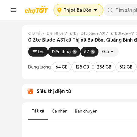
Thị xã Ba Đồn
Chợ Tốt
Điện thoại
ZTE
ZTE Blade A31
ZTE Blade A31 
0 Zte Blade A31 cũ Thị xã Ba Đồn, Quảng Bình 
Lọc
Điện thoại
67
Giá
Dung lượng:
64 GB
128 GB
256 GB
512 GB
Siêu thị điện tử
Tất cả
Cá nhân
Bán chuyên