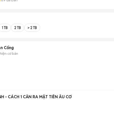
1 TB
2 TB
> 2 TB
ăn Cống
hiện cơ bản
H - CÁCH 1 CĂN RA MẶT TIỀN ÂU CƠ