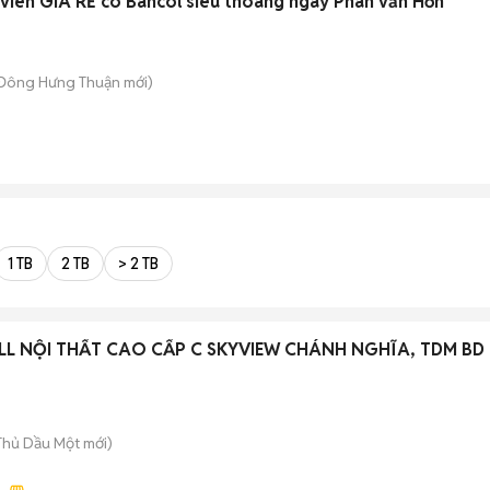
 viên GIÁ RẺ có Bancol siêu thoáng ngay Phan văn Hớn
 Đông Hưng Thuận
mới)
1 TB
2 TB
> 2 TB
ULL NỘI THẤT CAO CẤP C SKYVIEW CHÁNH NGHĨA, TDM BD
 Thủ Dầu Một
mới)