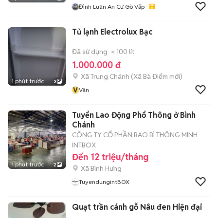
Đình Luân An Cư Gò Vấp
Tủ lạnh Electrolux Bạc
Đã sử dụng
< 100 lít
1.000.000 đ
Xã Trung Chánh
(
Xã Bà Điểm
mới)
1 phút trước
3
V
Vân
Tuyển Lao Động Phổ Thông ở Bình
Chánh
CÔNG TY CỔ PHẦN BAO BÌ THÔNG MINH
INTBOX
Đến 12 triệu/tháng
1 phút trước
2
Xã Bình Hưng
TuyendungintBOX
Quạt trần cánh gỗ Nâu đen Hiện đại