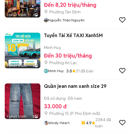
Đến 8,20 triệu/tháng
Phường Tân Định
1 phút trước
1
Nguyễn Thảo Nguyên
Tuyển Tài Xế TAXI XanhSM
Minh Huy
Đến 30 triệu/tháng
Phường An Lạc
1 phút trước
3
3.8
21
đã bán
Minh Huy
Quần jean nam xanh size 29
Đã sử dụng
Đồ nam
33.000 đ
Phường 15
(
P. Phú Định
mới)
1 phút trước
2
2384
đã
4.9
Windy Heart
bán
Store