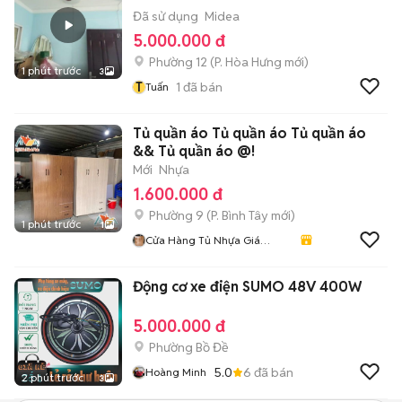
Đã sử dụng
Midea
5.000.000 đ
Phường 12
(
P. Hòa Hưng
mới)
1 phút trước
3
T
1
đã bán
Tuấn
Tủ quần áo Tủ quần áo Tủ quần áo
&& Tủ quần áo @!
Mới
Nhựa
1.600.000 đ
Phường 9
(
P. Bình Tây
mới)
1 phút trước
1
Cửa Hàng Tủ Nhựa Giá
Xưởng
Động cơ xe điện SUMO 48V 400W
5.000.000 đ
Phường Bồ Đề
5.0
6
đã bán
Hoàng Minh
2 phút trước
3