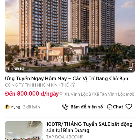
Tin nổi bật
1
Ứng Tuyển Ngay Hôm Nay – Các Vị Trí Đang Chờ Bạn
CÔNG TY TNHH NHÔM KÍNH THẾ KỶ
Đến 800.000 đ/ngày
Xã Vĩnh Lộc B
(
Xã Tân Vĩnh Lộc
mới)
P
2
đã bán
Bấm để hiện số
Chat
Phụng
100TR/THÁNG Tuyển SALE bất động
sản tại Bình Dương
TẬP ĐOÀN BCONS