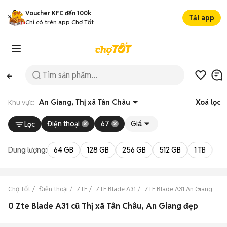
Voucher KFC đến 100k
Tải app
Chỉ có trên app Chợ Tốt
Khu vực:
An Giang, Thị xã Tân Châu
Xoá lọc
Điện thoại
67
Giá
Lọc
Dung lượng:
64 GB
128 GB
256 GB
512 GB
1 TB
2 
Chợ Tốt
Điện thoại
ZTE
ZTE Blade A31
ZTE Blade A31 An Giang
ZT
0 Zte Blade A31 cũ Thị xã Tân Châu, An Giang đẹp