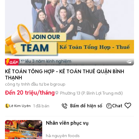
Tin nổi bật
1
KÊ TOÁN TỔNG HỢP - KẾ TOÁN THUẾ QUẬN BÌNH
THẠNH
công ty tnhh đầu tư be bgroup
Đến 20 triệu/tháng
Phường 13
(
P. Bình Lợi Trung
mới)
L
1
đã bán
Bấm để hiện số
Chat
Lê Kim Uyên
Nhân viên phục vụ
hà nguyên foods