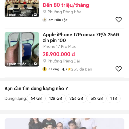
Đến 80 triệu/tháng
Phường Đông Hòa
1 phút trước
2
Lâm Hữu Lộc
Apple iPhone 17Promax ZP/A 256G
zin pin 100
iPhone 17 Pro Max
28.900.000 đ
Phường Trảng Dài
1 phút trước
5
l
4.7
255
đã bán
Le Long
Bạn cần tìm
dung lượng
nào ?
Dung lượng:
64 GB
128 GB
256 GB
512 GB
1 TB
2 