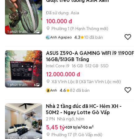
Quạt treo tường ASIA Xám
Đã sử dụng
Asia
100.000 đ
Phường 1
(
P. Hạnh Thông
mới)
1 phút trước
2
4.3
10
đã bán
Anh Agapao
ASUS Z590-A GAMING WIFI i9 11900F
16GB/513GB Trắng
Intel Core i9
16 GB
512 GB
SSD
12.000.000 đ
Xã Vĩnh Lộc B
(
Xã Tân Vĩnh Lộc
mới)
1 phút trước
6
a
4.6
82
đã bán
Anh
Nhà 2 tầng đúc đã HC- Hẻm XH -
50M2 - Ngay Lotte Gò Vấp
2 PN
Nhà ngõ, hẻm
5,45 tỷ
109 tr/m²
50 m²
Phường 17
(
P. Gò Vấp
mới)
1 phút trước
11