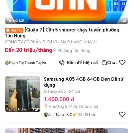
Tin nổi bật
1
[Quận 7] Cần 5 shipper chạy tuyến phường
Tân Hưng
CÔNG TY CỔ PHẦN DỊCH VỤ GIAO HÀNG NHANH
Đến 20 triệu/tháng
Phường Tân Hưng
Bấm để hiện số
Chat
Phạm Thị Thanh Tuyền
Samsung A05 4GB 64GB Đen Đã sử
dụng
Galaxy A05
64 GB
1.400.000 đ
Phường 5
(
P. An Nhơn
mới)
1 phút trước
6
5.0
103
đã bán
Anh Tùng