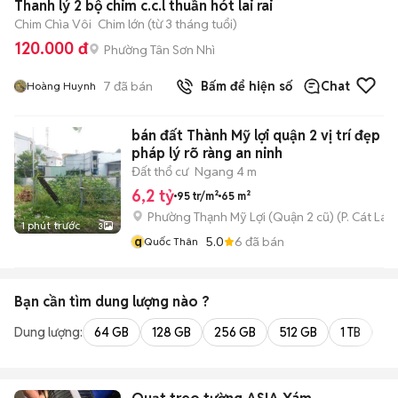
Thanh lý 2 bộ chim c.c.l thuần hót lai rai
Chim Chìa Vôi
Chim lớn (từ 3 tháng tuổi)
120.000 đ
Phường Tân Sơn Nhì
7
đã bán
Bấm để hiện số
Chat
Hoàng Huynh
bán đất Thành Mỹ lợi quận 2 vị trí đẹp
pháp lý rõ ràng an ninh
Đất thổ cư
Ngang 4 m
6,2 tỷ
95 tr/m²
65 m²
Phường Thạnh Mỹ Lợi (Quận 2 cũ)
(
P. Cát Lái
m
1 phút trước
3
q
5.0
6
đã bán
Quốc Thân
Bạn cần tìm
dung lượng
nào ?
Dung lượng:
64 GB
128 GB
256 GB
512 GB
1 TB
2 