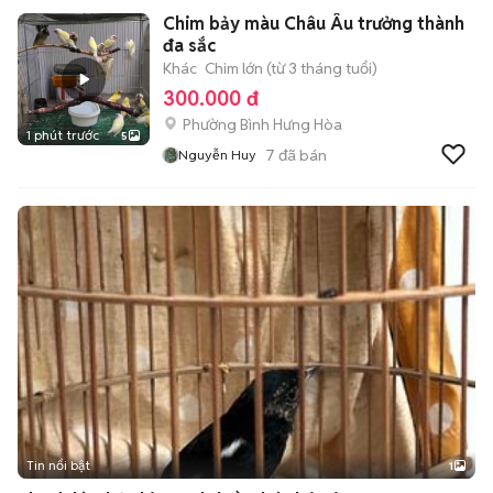
Chim bảy màu Châu Âu trưởng thành
đa sắc
Khác
Chim lớn (từ 3 tháng tuổi)
300.000 đ
Phường Bình Hưng Hòa
1 phút trước
5
7
đã bán
Nguyễn Huy
Tin nổi bật
1