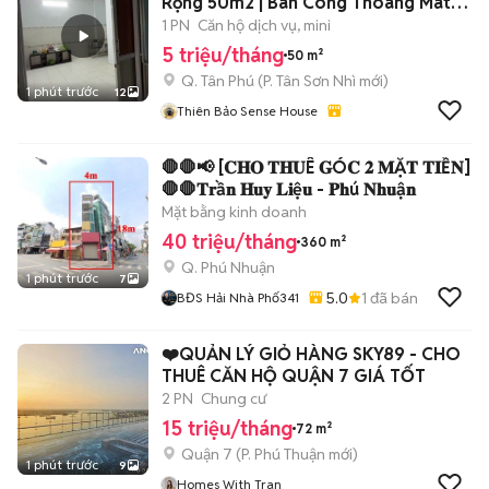
Rộng 50m2 | Ban Công Thoáng Mát |
Full NT
1 PN
Căn hộ dịch vụ, mini
5 triệu/tháng
50 m²
Q. Tân Phú
(
P. Tân Sơn Nhì
mới)
1 phút trước
12
Thiên Bảo Sense House
🛑🛑📢 [𝐂𝐇𝐎 𝐓𝐇𝐔Ê 𝐆Ó𝐂 𝟐 𝐌Ặ𝐓 𝐓𝐈Ề𝐍]
🛑🛑𝐓𝐫ầ𝐧 𝐇𝐮𝐲 𝐋𝐢ệ𝐮 - 𝐏𝐡ú 𝐍𝐡𝐮ậ𝐧
Mặt bằng kinh doanh
40 triệu/tháng
360 m²
Q. Phú Nhuận
1 phút trước
7
5.0
1
đã bán
BĐS Hải Nhà Phố341
❤️QUẢN LÝ GIỎ HÀNG SKY89 - CHO
THUÊ CĂN HỘ QUẬN 7 GIÁ TỐT
2 PN
Chung cư
15 triệu/tháng
72 m²
Quận 7
(
P. Phú Thuận
mới)
1 phút trước
9
Homes With Tran