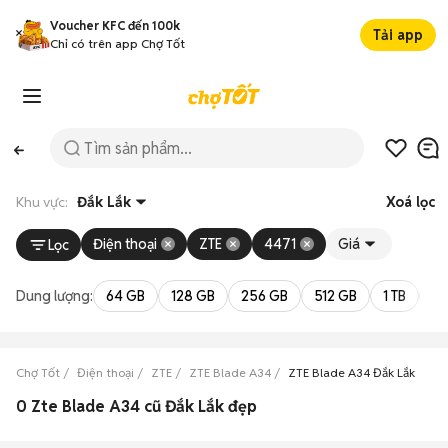
Voucher KFC đến 100k
Tải app
Chỉ có trên app Chợ Tốt
Khu vực:
Đắk Lắk
Xoá lọc
Điện thoại
ZTE
4471
Giá
Lọc
Dung lượng:
64 GB
128 GB
256 GB
512 GB
1 TB
2 
Chợ Tốt
Điện thoại
ZTE
ZTE Blade A34
ZTE Blade A34 Đắk Lắk
0 Zte Blade A34 cũ Đắk Lắk đẹp