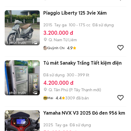
Piaggio Liberty 125 3vie Xám
2015
Tay ga
100 - 175 cc
Đã sử dụng
3.200.000 đ
Q. Nam Từ Liêm
1 phút trước
7
4.9
Quỳnh Chi
Tủ mát Sanaky Trắng Tiết kiệm điện
Đã sử dụng
300 - 399 lít
4.200.000 đ
Q. Tân Phú
(
P. Tây Thạnh
mới)
1 phút trước
1
m
4.4
3309
đã bán
Mai
Yamaha NVX V3 2025 Đỏ đen 956 km
2025
Tay ga
Đã sử dụng