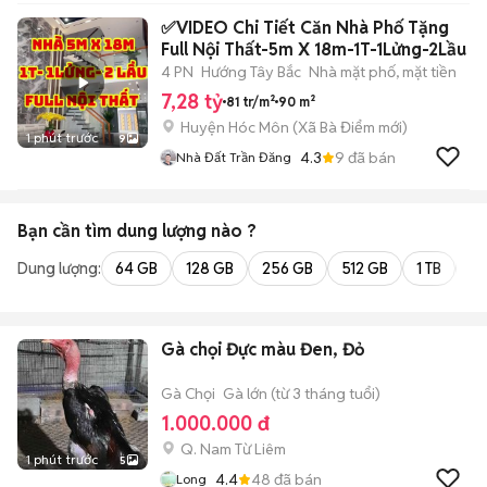
✅VIDEO Chi Tiết Căn Nhà Phố Tặng
Full Nội Thất-5m X 18m-1T-1Lửng-2Lầu
4 PN
Hướng Tây Bắc
Nhà mặt phố, mặt tiền
7,28 tỷ
81 tr/m²
90 m²
Huyện Hóc Môn
(
Xã Bà Điểm
mới)
1 phút trước
9
4.3
9
đã bán
Nhà Đất Trần Đăng
Bạn cần tìm
dung lượng
nào ?
Dung lượng:
64 GB
128 GB
256 GB
512 GB
1 TB
2 
Gà chọi Đực màu Đen, Đỏ
Gà Chọi
Gà lớn (từ 3 tháng tuổi)
1.000.000 đ
Q. Nam Từ Liêm
1 phút trước
5
4.4
48
đã bán
Long