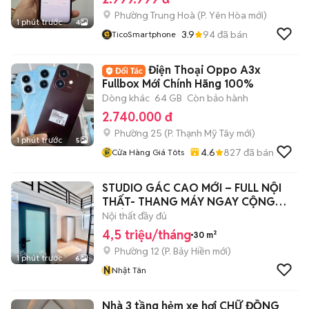
Phường Trung Hoà
(
P. Yên Hòa
mới)
1 phút trước
4
3.9
94
đã bán
TicoSmartphone
Điện Thoại Oppo A3x
Fullbox Mới Chính Hãng 100%
Dòng khác
64 GB
Còn bảo hành
2.740.000 đ
Phường 25
(
P. Thạnh Mỹ Tây
mới)
1 phút trước
5
4.6
827
đã bán
Cửa Hàng Giá Tôts
STUDIO GÁC CAO MỚI – FULL NỘI
THẤT- THANG MÁY NGAY CỘNG
HOÀ
Nội thất đầy đủ
4,5 triệu/tháng
30 m²
Phường 12
(
P. Bảy Hiền
mới)
1 phút trước
6
N
Nhật Tân
Nhà 3 tầng hẻm xe hơi CHỮ ĐỒNG