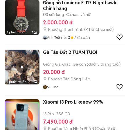
Đồng hồ Luminox F-117 Nighthawk
Chính hãng
Đã sử dụng
Cả nam và nữ
2.000.000 đ
Phường Thanh Bình
(
P. Hải Châu
mới)
1 phút trước
2
5.0
7
đã bán
Anh Tuấn
Gà Tàu Đất 2 TUẦN TUỔI
Giống Gà Khác
Gà con (dưới 3 tháng tuổi)
20.000 đ
Phường Tân Đông Hiệp
1 phút trước
1
Vu Tho
Xiaomi 13 Pro Likenew 99%
13 Pro
256 GB
7.490.000 đ
Phường Tăng Nhơn Phú B (Quận 9 cũ)