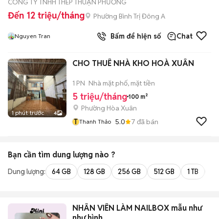
CÔNG TY TNHH THÉP THUẬN PHƯƠNG
Đến 12 triệu/tháng
Phường Bình Trị Đông A
Bấm để hiện số
Chat
Nguyen Tran
CHO THUÊ NHÀ KHO HOÀ XUÂN
1 PN
Nhà mặt phố, mặt tiền
5 triệu/tháng
100 m²
Phường Hòa Xuân
1 phút trước
4
T
5.0
7
đã bán
Thanh Thảo
Bạn cần tìm
dung lượng
nào ?
Dung lượng:
64 GB
128 GB
256 GB
512 GB
1 TB
2 
NHÂN VIÊN LÀM NAILBOX mẫu như
như hình