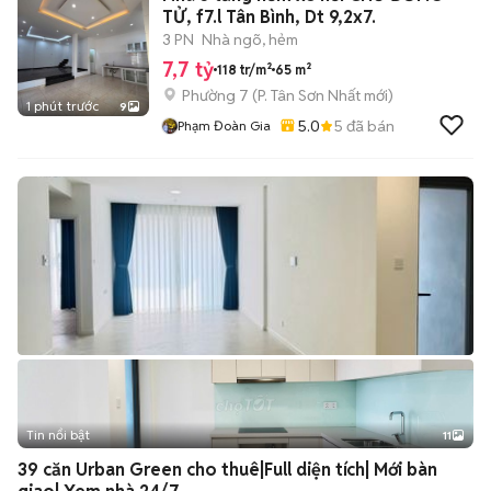
TỬ, f7.l Tân Bình, Dt 9,2x7.
3 PN
Nhà ngõ, hẻm
7,7 tỷ
118 tr/m²
65 m²
Phường 7
(
P. Tân Sơn Nhất
mới)
1 phút trước
9
5.0
5
đã bán
Phạm Đoàn Gia
Tin nổi bật
11
+
2
39 căn Urban Green cho thuê|Full diện tích| Mới bàn