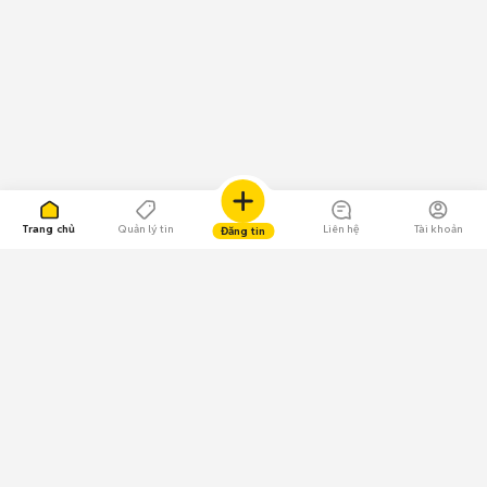
Trang chủ
Quản lý tin
Liên hệ
Tài khoản
Đăng tin
109.000 Bình chọn
Tải ứng dụng Chợ Tốt