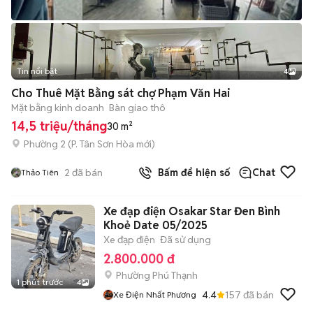
Tin nổi bật
4
Cho Thuê Mặt Bằng sát chợ Phạm Văn Hai
Mặt bằng kinh doanh
Bàn giao thô
14,5 triệu/tháng
30 m²
Phường 2
(
P. Tân Sơn Hòa
mới)
2
đã bán
Bấm để hiện số
Chat
Thảo Tiên
Xe đạp điện Osakar Star Đen Bình
Khoẻ Date 05/2025
Xe đạp điện
Đã sử dụng
2.800.000 đ
Phường Phú Thạnh
1 phút trước
4
4.4
157
đã bán
Xe Điện Nhất Phương