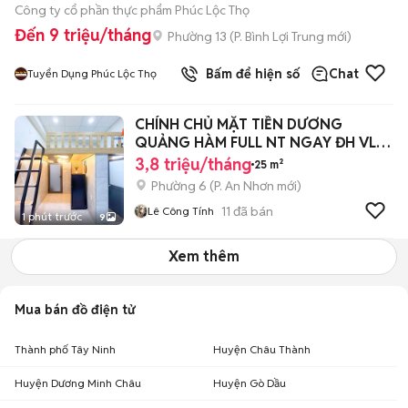
Công ty cổ phần thực phẩm Phúc Lộc Thọ
Đến 9 triệu/tháng
Phường 13
(
P. Bình Lợi Trung
mới)
Bấm để hiện số
Chat
Tuyển Dụng Phúc Lộc Thọ
CHÍNH CHỦ MẶT TIỀN DƯƠNG
QUẢNG HÀM FULL NT NGAY ĐH VL
CS3, IUH, EMART
3,8 triệu/tháng
25 m²
Phường 6
(
P. An Nhơn
mới)
11
đã bán
Lê Công Tính
1 phút trước
9
Xem thêm
Mua bán đồ điện tử
Thành phố Tây Ninh
Huyện Châu Thành
Huyện Dương Minh Châu
Huyện Gò Dầu