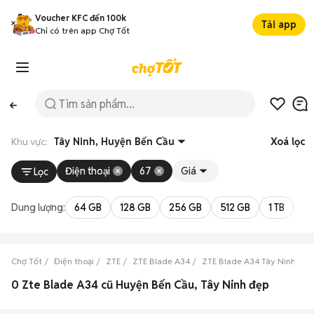
Voucher KFC đến 100k
Tải app
Chỉ có trên app Chợ Tốt
Khu vực:
Tây Ninh, Huyện Bến Cầu
Xoá lọc
Điện thoại
67
Giá
Lọc
Dung lượng:
64 GB
128 GB
256 GB
512 GB
1 TB
2 
Chợ Tốt
Điện thoại
ZTE
ZTE Blade A34
ZTE Blade A34 Tây Ninh
Z
0 Zte Blade A34 cũ Huyện Bến Cầu, Tây Ninh đẹp