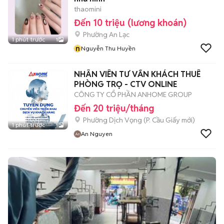
thaomini
Đến 10 triệu (lương khoán)
Phường An Lạc
1 phút trước
1
n
Nguyễn Thu Huyền
NHÂN VIÊN TƯ VẤN KHÁCH THUÊ
PHÒNG TRỌ - CTV ONLINE
CÔNG TY CỔ PHẦN ANHOME GROUP
Đến 20 triệu/tháng
Phường Dịch Vọng
(
P. Cầu Giấy
mới)
1 phút trước
1
An Nguyen