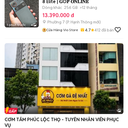
8 Elite | 𝐆Ó𝐏 𝐎𝐍𝐋𝐈𝐍𝐄
Dòng khác
256 GB
>12 tháng
13.390.000 đ
Phường 7
(
P. Hạnh Thông
mới)
1 phút trước
6
4.7
412
đã bán
Cửa Hàng Vio Store
Tin nổi bật
1
CƠM TẤM PHÚC LỘC THỌ - TUYỂN NHÂN VIÊN PHỤC
VỤ