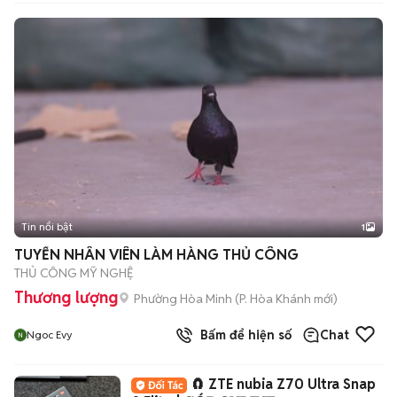
Tin nổi bật
1
TUYỂN NHÂN VIÊN LÀM HÀNG THỦ CÔNG
THỦ CÔNG MỸ NGHỆ
Thương lượng
Phường Hòa Minh
(
P. Hòa Khánh
mới)
Bấm để hiện số
Chat
Ngoc Evy
🧲 ZTE nubia Z70 Ultra Snap