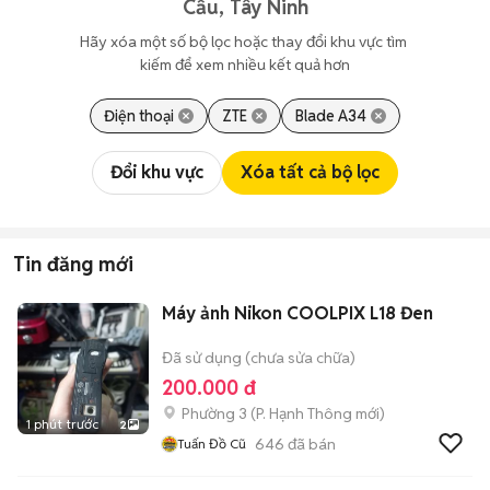
Cầu, Tây Ninh
Hãy xóa một số bộ lọc hoặc thay đổi khu vực tìm 
kiếm để xem nhiều kết quả hơn
Điện thoại
ZTE
Blade A34
Đổi khu vực
Xóa tất cả bộ lọc
Tin đăng mới
Máy ảnh Nikon COOLPIX L18 Đen
Đã sử dụng (chưa sửa chữa)
200.000 đ
Phường 3
(
P. Hạnh Thông
mới)
1 phút trước
2
646
đã bán
Tuấn Đồ Cũ