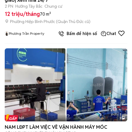
giao| Xem nhà 24/7
2 PN
Hướng Tây Bắc
Chung cư
12 triệu/tháng
70 m²
Phường Hiệp Bình Phước (Quận Thủ Đức cũ)
Bấm để hiện số
Chat
Phương Trần Property
Tin nổi bật
2
NAM LĐPT LÀM VIỆC VỀ VẬN HÀNH MÁY MÓC