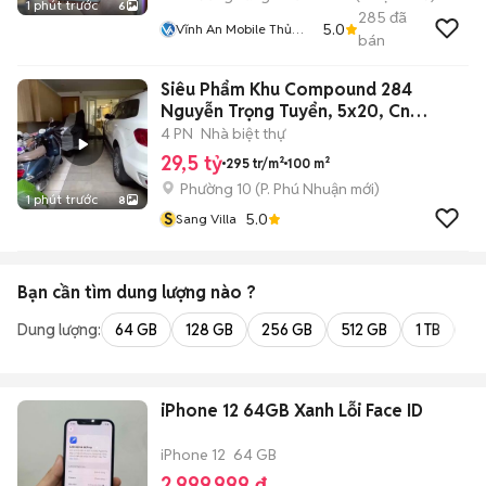
1 phút trước
6
285
đã
5.0
Vĩnh An Mobile Thủ
bán
Đức
Siêu Phẩm Khu Compound 284
Nguyễn Trọng Tuyển, 5x20, Cn
100m2, 3 Lầu
4 PN
Nhà biệt thự
29,5 tỷ
295 tr/m²
100 m²
Phường 10
(
P. Phú Nhuận
mới)
1 phút trước
8
S
5.0
Sang Villa
Bạn cần tìm
dung lượng
nào ?
Dung lượng:
64 GB
128 GB
256 GB
512 GB
1 TB
2 
iPhone 12 64GB Xanh Lỗi Face ID
iPhone 12
64 GB
2.999.999 đ