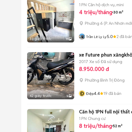
1 PN
Căn hộ dịch vụ, mini
4 triệu/tháng
30 m²
Phường 6
(
P. An Nhơn
mới
5.0
2
đã bá
Trần Lê Ly Ly
33 giây trước
11
xe Future phun xăngkhôn
2017
Xe số
Đã sử dụng
8.950.000 đ
Phường Bình Trị Đông
Đ
4.4
19
đã bán
Điệp
42 giây trước
5
Căn hộ 1PN full nội thấ
1 PN
Chung cư
8 triệu/tháng
52 m²