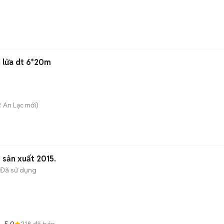
 lửa dt 6*20m
. An Lạc
mới)
sản xuất 2015.
Đã sử dụng
5.0
218
đã bán