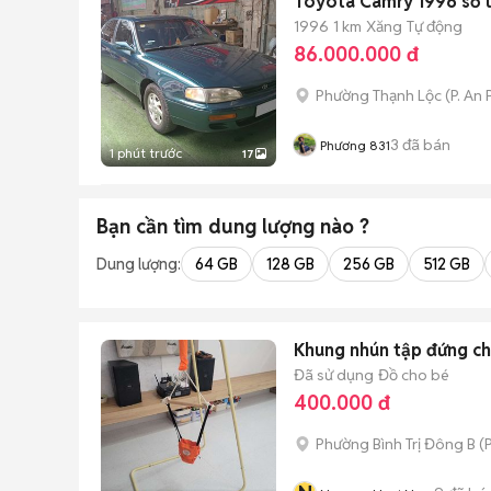
Toyota Camry 1996 số 
1996
1 km
Xăng
Tự động
86.000.000 đ
Phường Thạnh Lộc
(
P. An
3
đã bán
Phương 831
1 phút trước
17
Bạn cần tìm
dung lượng
nào ?
Dung lượng:
64 GB
128 GB
256 GB
512 GB
Khung nhún tập đứng c
Đã sử dụng
Đồ cho bé
400.000 đ
Phường Bình Trị Đông B
(
P