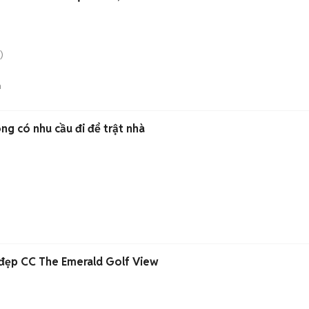
)
n
g có nhu cầu đi để trật nhà
t đẹp CC The Emerald Golf View