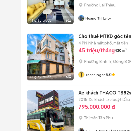
Phường Lái Thiêu
Hoàng Thị Ly Ly
43 giây trước
9
Cho thuê MTKD góc tên
4 PN
Nhà mặt phố, mặt tiền
45 triệu/tháng
120 m²
Phường Bình Trị Đông B
(
P
T
5.0
Thanh Ngân
43 giây trước
5
Xe khách THACO TB82s 
2015
Xe khách, xe buýt
Dầu
795.000.000 đ
Thị trấn Tân Phú