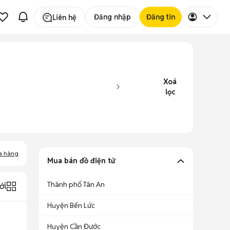
Đăng nhập
Đăng tin
Liên hệ
Xoá
lọc
a hàng
Mua bán đồ điện tử
Thành phố Tân An
ới
Huyện Bến Lức
Huyện Cần Đước