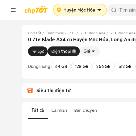
Huyện Mộc Hóa
Chợ Tốt
Điện thoại
ZTE
ZTE Blade A34
ZTE Blade A34
0 Zte Blade A34 cũ Huyện Mộc Hóa, Long An đ
Lọc
Điện thoại
Giá
Dung lượng:
64 GB
128 GB
256 GB
512 GB
Siêu thị điện tử
Tất cả
Cá nhân
Bán chuyên