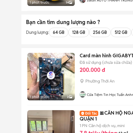
Salon AUTO THÀNH TRUNG
1 phút trước
14
Đồng Nai
Bạn cần tìm
dung lượng
nào ?
Dung lượng:
64 GB
128 GB
256 GB
512 GB
Card màn hình GIGABY
Đã sử dụng (chưa sửa chữa)
200.000 đ
Phường Thới An
Cửa Tiệm Tin Học Tuấn Anh
1 phút trước
2
🎀CĂN HỘ NGA
QUẬN 1
1 PN
Căn hộ dịch vụ, mini