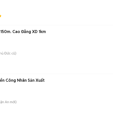
)
T 150m. Cao Đẳng XD 1km
hủ Đức cũ)
yển Công Nhân Sản Xuất
uận An
mới)