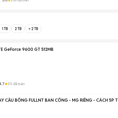
1 TB
2 TB
> 2 TB
TE GeForce 9600 GT 512MB
4.7
55
đã bán
Y CẦU BÔNG FULLNT BAN CÔNG - MG RIÊNG - CÁCH 5P T