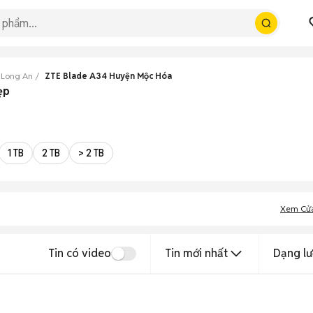
 Long An
ZTE Blade A34 Huyện Mộc Hóa
ẹp
1 TB
2 TB
> 2 TB
Xem Cử
Tin có video
Tin mới nhất
Dạng lư