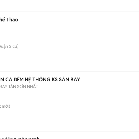
Thể Thao
uận 2 cũ)
ÂN CA ĐÊM HỆ THỐNG KS SÂN BAY
BAY TÂN SƠN NHẤT
t
mới)