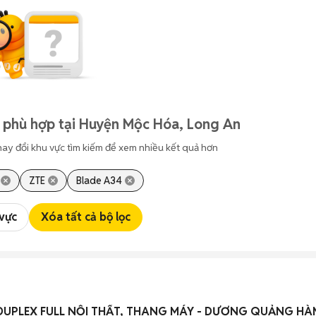
 phù hợp tại Huyện Mộc Hóa, Long An
hay đổi khu vực tìm kiếm để xem nhiều kết quả hơn
ZTE
Blade A34
 vực
Xóa tất cả bộ lọc
DUPLEX FULL NỘI THẤT, THANG MÁY - DƯƠNG QUẢNG HÀ