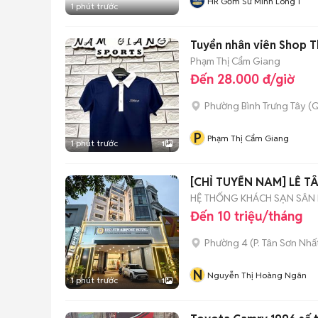
HR Gốm Sứ Minh Long 1
1 phút trước
Tuyển nhân viên Shop 
Phạm Thị Cẩm Giang
Đến 28.000 đ/giờ
Phường Bình Trưng Tây (Q
P
Phạm Thị Cẩm Giang
1 phút trước
1
[CHỈ TUYỂN NAM] LỄ T
HỆ THỐNG KHÁCH SẠN SÂN 
Đến 10 triệu/tháng
Phường 4
(
P. Tân Sơn Nhấ
N
Nguyễn Thị Hoàng Ngân
1 phút trước
1