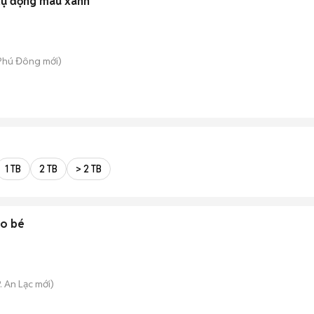
tự động màu xanh
 Phú Đông
mới)
1 TB
2 TB
> 2 TB
ho bé
. An Lạc
mới)