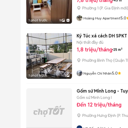
7,8 triệu/tháng
43 m²
Phường 1
(
P. Gia Định
mới
5.0
Hoàng Huy Apartment
1 phút trước
11
Ký Túc xá cách DH SPK
Nội thất đầy đủ
1,8 triệu/tháng
25 m²
Phường Bình Thọ (Quận T
5.0
Nguyễn Chí Nhân
1 phút trước
3
Gốm sứ Minh Long - Tu
Gốm sứ Minh Long I
Đến 12 triệu/tháng
Phường Hưng Định
(
P. Th