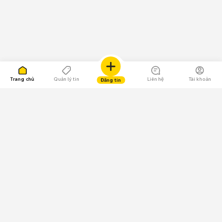
Trang chủ
Quản lý tin
Liên hệ
Tài khoản
Đăng tin
109.000 Bình chọn
Tải ứng dụng Chợ Tốt
Về Chợ Tốt
Quy chế sàn
Chính sách bảo mật
Giải quyết tranh chấp