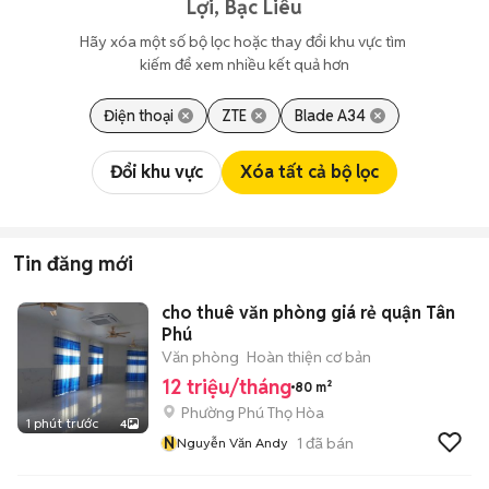
Lợi, Bạc Liêu
Hãy xóa một số bộ lọc hoặc thay đổi khu vực tìm 
kiếm để xem nhiều kết quả hơn
Điện thoại
ZTE
Blade A34
Đổi khu vực
Xóa tất cả bộ lọc
Tin đăng mới
cho thuê văn phòng giá rẻ quận Tân
Phú
Văn phòng
Hoàn thiện cơ bản
12 triệu/tháng
80 m²
Phường Phú Thọ Hòa
1 phút trước
4
N
1
đã bán
Nguyễn Văn Andy