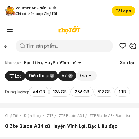
Voucher KFC đến 100k
Tải app
Chỉ có trên app Chợ Tốt
Khu vực:
Bạc Liêu, Huyện Vĩnh Lợi
Xoá lọc
Điện thoại
67
Giá
Lọc
Dung lượng:
64 GB
128 GB
256 GB
512 GB
1 TB
2 
Chợ Tốt
Điện thoại
ZTE
ZTE Blade A34
ZTE Blade A34 Bạc Liêu
Z
0 Zte Blade A34 cũ Huyện Vĩnh Lợi, Bạc Liêu đẹp