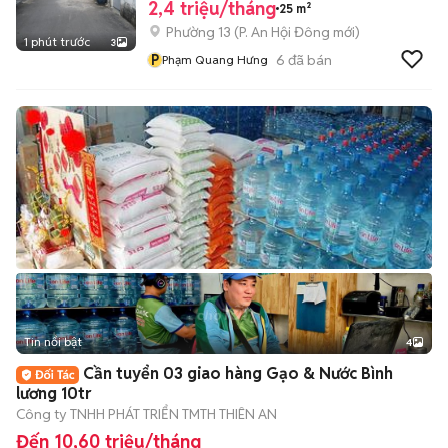
2,4 triệu/tháng
25 m²
Phường 13
(
P. An Hội Đông
mới)
1 phút trước
3
P
6
đã bán
Phạm Quang Hưng
Tin nổi bật
4
Cần tuyển 03 giao hàng Gạo & Nước Bình
lương 10tr
Công ty TNHH PHÁT TRIỂN TMTH THIÊN AN
Đến 10,60 triệu/tháng