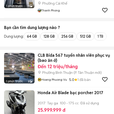
Phường Cái Khế
1 phút trước
11
Thanh Phong
Bạn cần tìm
dung lượng
nào ?
Dung lượng:
64 GB
128 GB
256 GB
512 GB
1 TB
2 
CLB Bida 567 tuyển nhân viên phục vụ
(bao ăn ở)
Đến 12 triệu/tháng
Phường Bình Thuận
(
P. Tân Thuận
mới)
H
5.0
1
đã bán
Hoang Phuong Vu
1 phút trước
2
Honda Air Blade bạc porcher 2017
2017
Tay ga
100 - 175 cc
Đã sử dụng
25.999.999 đ