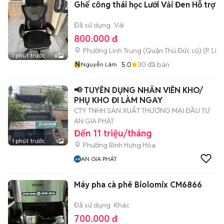
Ghế công thái học Lưới Vải Đen Hỗ trợ c
Đã sử dụng
Vải
800.000 đ
Phường Linh Trung (Quận Thủ Đức cũ)
(
P. Lin
1 phút trước
6
N
5.0
30
đã bán
Nguyễn Lâm
📢 TUYỂN DỤNG NHÂN VIÊN KHO/
PHỤ KHO ĐI LÀM NGAY
CTY TNHH SẢN XUẤT THƯƠNG MẠI ĐẦU TƯ
AN GIA PHÁT
Đến 11 triệu/tháng
1 phút trước
1
Phường Bình Hưng Hòa
AN GIA PHÁT
Máy pha cà phê Biolomix CM6866
Đã sử dụng
Khác
700.000 đ