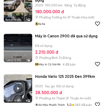
động
2009
190.000 km
Xăng
Tự động
180.000.000 đ
Phường Trường An
(
P. Thuận Hóa
mới)
1 phút trước
3
K
Ka Ka
Máy in Canon 2900 đã qua sử dụng
Đã sử dụng
2.210.000 đ
Phường Bình Trị Đông
1 phút trước
1
M
4
đã bán
Máy In Cũ Giá Rẻ
Honda Vario 125 2025 Đen 399km
2025
Tay ga
Đã sử dụng
38.500.000 đ
Phường An Thạnh
(
P. Thuận An
mới)
1 phút trước
8
5.0
289
đã bán
Xe Máy Phước Thịnh