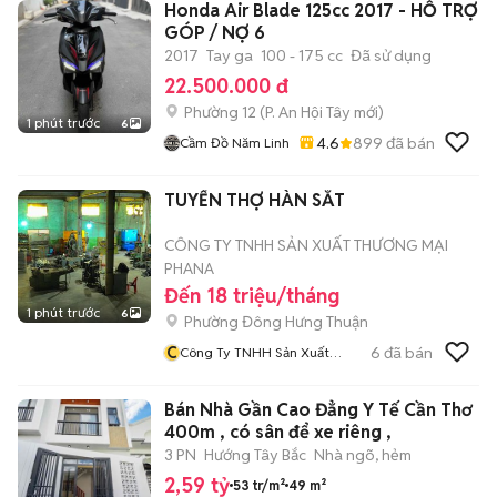
Honda Air Blade 125cc 2017 - HỖ TRỢ
GÓP / NỢ 6
2017
Tay ga
100 - 175 cc
Đã sử dụng
22.500.000 đ
Phường 12
(
P. An Hội Tây
mới)
1 phút trước
6
4.6
899
đã bán
Cầm Đồ Năm Linh
TUYỂN THỢ HÀN SẮT
CÔNG TY TNHH SẢN XUẤT THƯƠNG MẠI
PHANA
Đến 18 triệu/tháng
1 phút trước
6
Phường Đông Hưng Thuận
C
6
đã bán
Công Ty TNHH Sản Xuất
Thương Mại PhaNa
Bán Nhà Gần Cao Đẳng Y Tế Cần Thơ
400m , có sân để xe riêng ,
3 PN
Hướng Tây Bắc
Nhà ngõ, hẻm
2,59 tỷ
53 tr/m²
49 m²