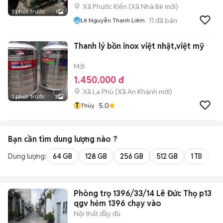
Xã Phước Kiển
(
Xã Nhà Bè
mới)
1 phút trước
1
11
đã bán
Lê Nguyễn Thanh Liêm
Thanh lý bồn inox việt nhật,việt mỹ
Mới
1.450.000 đ
Xã La Phù
(
Xã An Khánh
mới)
1 phút trước
3
T
5.0
Thúy
Bạn cần tìm
dung lượng
nào ?
Dung lượng:
64 GB
128 GB
256 GB
512 GB
1 TB
2 
Phòng trọ 1396/33/14 Lê Đức Thọ p13
qgv hẻm 1396 chạy vào
Nội thất đầy đủ