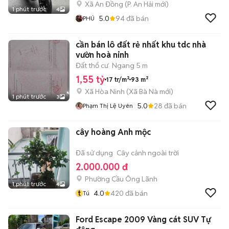
Xã An Đồng
(
P. An Hải
mới)
1 phút trước
4
5.0
94
đã bán
PHÚ
cần bán lô đất rẻ nhất khu tdc nhà
vườn hoà ninh
Đất thổ cư
Ngang 5 m
1,55 tỷ
17 tr/m²
93 m²
Xã Hòa Ninh
(
Xã Bà Nà
mới)
1 phút trước
3
5.0
28
đã bán
Phạm Thị Lệ Uyên
cây hoàng Anh mộc
Đã sử dụng
Cây cảnh ngoài trời
2.000.000 đ
Phường Cầu Ông Lãnh
1 phút trước
4
t
4.0
420
đã bán
Tú
Ford Escape 2009 Vàng cát SUV Tự