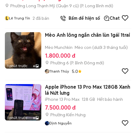
Phường Long Thạnh Mỹ (Quận 9 cũ)
(
P. Long Bình
mới)
L
2
đã bán
Bấm để hiện số
Chat
Lê Trung Tín
Mèo Anh lông ngắn chân lùn 1gái 1trai
Mèo Munchkin
Mèo con (dưới 3 tháng tuổi)
1.800.000 đ
Phường 6
(
P. Bình Đông
mới)
1 phút trước
6
5.0
Thanh Thúy
Apple iPhone 13 Pro Max 128GB Xanh
lá Nứt lưng
iPhone 13 Pro Max
128 GB
Hết bảo hành
7.500.000 đ
Phường Kiến Hưng
1 phút trước
6
Định Nguyễn