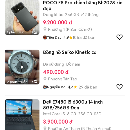
POCO F8 Pro chính hãng Bh2028 zin
đẹp
Dòng khác
256 GB
>12 tháng
9.200.000 đ
Phường 1
(
P. Bàn Cờ
mới)
1 phút trước
6
4.9
1055
đã bán
Tiến Đat
Đồng hồ Seiko Kinetic cơ
Đã sử dụng
Đồ nam
490.000 đ
Phường Tân Tạo
2 phút trước
6
4.4
129
đã bán
Nguyễn Bo
Dell E7480 i5 6300u 14 inch
8GB/256GB Đen
Intel Core i5
8 GB
256 GB
SSD
3.900.000 đ
Phường An Thạnh
(
P. Thuận An
mới)