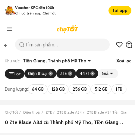
Voucher KFC đến 100k
Tải app
Chỉ có trên app Chợ Tốt
Khu vực:
Tiền Giang, Thành phố Mỹ Tho
Xoá lọc
Điện thoại
ZTE
4471
Giá
Lọc
Dung lượng:
64 GB
128 GB
256 GB
512 GB
1 TB
2 
Chợ Tốt
Điện thoại
ZTE
ZTE Blade A34
ZTE Blade A34 Tiền Giang
0 Zte Blade A34 cũ Thành phố Mỹ Tho, Tiền Giang đẹp