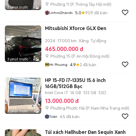
Phường 11
(
P. Thông Tây Hội
mới)
2 phút trước
5
5.0
909
đã bán
Linhvo2hands
Mitsubishi Xforce GLX Đen
2024
17.000 km
Xăng
Tự động
465.000.000 đ
Phường 15
(
P. An Hội Đông
mới)
3 phút trước
6
M
4.9
2
đã bán
Mr Phuong
HP 15-FD i7-1335U 15.6 inch
16GB/512GB Bạc
Intel Core i7
16 GB
512 GB
SSD
13.000.000 đ
Phường Phước Hải
(
P. Nam Nha Trang
mới)
3 phút trước
3
65
đã bán
Toàn
Túi xách Hallhuber Đan Sequin Xanh