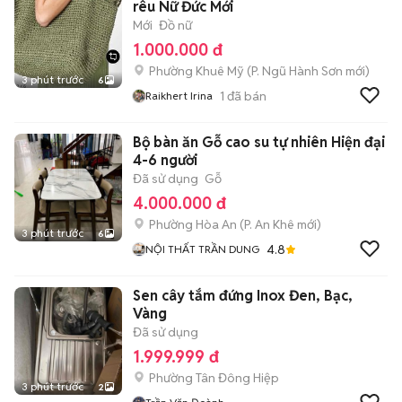
rêu Nữ Đức Mới
Mới
Đồ nữ
1.000.000 đ
Phường Khuê Mỹ
(
P. Ngũ Hành Sơn
mới)
3 phút trước
6
1
đã bán
Raikhert Irina
Bộ bàn ăn Gỗ cao su tự nhiên Hiện đại
4-6 người
Đã sử dụng
Gỗ
4.000.000 đ
Phường Hòa An
(
P. An Khê
mới)
3 phút trước
6
4.8
NỘI THẤT TRẦN DUNG
Sen cây tắm đứng Inox Đen, Bạc,
Vàng
Đã sử dụng
1.999.999 đ
Phường Tân Đông Hiệp
3 phút trước
2