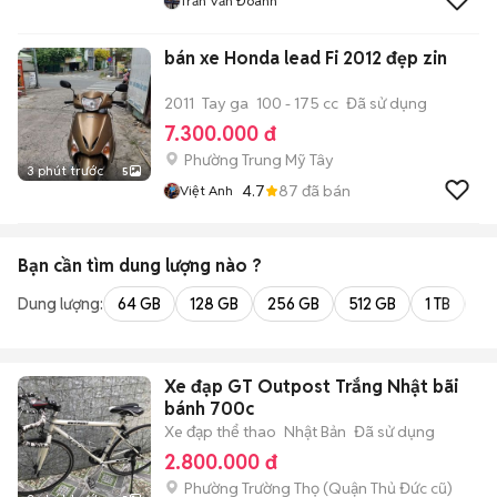
Trần Văn Đoành
bán xe Honda lead Fi 2012 đẹp zin
2011
Tay ga
100 - 175 cc
Đã sử dụng
7.300.000 đ
Phường Trung Mỹ Tây
3 phút trước
5
4.7
87
đã bán
Việt Anh
Bạn cần tìm
dung lượng
nào ?
Dung lượng:
64 GB
128 GB
256 GB
512 GB
1 TB
2 
Xe đạp GT Outpost Trắng Nhật bãi
bánh 700c
Xe đạp thể thao
Nhật Bản
Đã sử dụng
2.800.000 đ
Phường Trường Thọ (Quận Thủ Đức cũ)