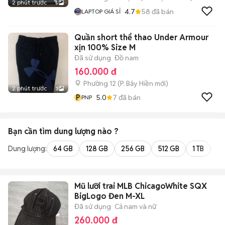
2 phút trước
5
4.7
58
đã bán
LAPTOP GIÁ SỈ
Quần short thể thao Under Armour
xịn 100% Size M
Đã sử dụng
Đồ nam
160.000 đ
Phường 12
(
P. Bảy Hiền
mới)
2 phút trước
3
P
5.0
7
đã bán
PNP
Bạn cần tìm
dung lượng
nào ?
Dung lượng:
64 GB
128 GB
256 GB
512 GB
1 TB
2 
Mũ lưỡi trai MLB ChicagoWhite SQX
BigLogo Đen M-XL
Đã sử dụng
Cả nam và nữ
260.000 đ