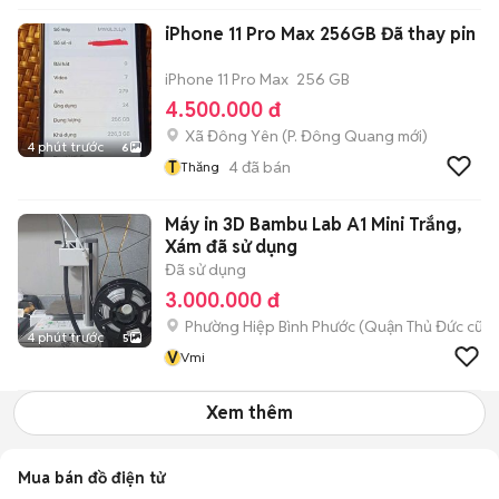
iPhone 11 Pro Max 256GB Đã thay pin
iPhone 11 Pro Max
256 GB
4.500.000 đ
Xã Đông Yên
(
P. Đông Quang
mới)
4 phút trước
6
T
4
đã bán
Thăng
Máy in 3D Bambu Lab A1 Mini Trắng,
Xám đã sử dụng
Đã sử dụng
3.000.000 đ
Phường Hiệp Bình Phước (Quận Thủ Đức cũ)
4 phút trước
5
V
Vmi
Xem thêm
Mua bán đồ điện tử