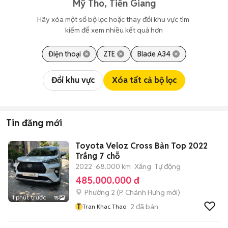
Mỹ Tho, Tiền Giang
Hãy xóa một số bộ lọc hoặc thay đổi khu vực tìm 
kiếm để xem nhiều kết quả hơn
Điện thoại
ZTE
Blade A34
Đổi khu vực
Xóa tất cả bộ lọc
Tin đăng mới
Toyota Veloz Cross Bản Top 2022
Trắng 7 chỗ
2022
68.000 km
Xăng
Tự động
485.000.000 đ
Phường 2
(
P. Chánh Hưng
mới)
1 phút trước
15
T
2
đã bán
Tran Khac Thao