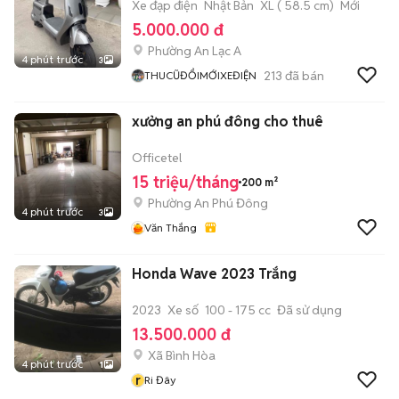
Xe đạp điện
Nhật Bản
XL ( 58.5 cm)
Mới
5.000.000 đ
Phường An Lạc A
4 phút trước
3
213
đã bán
THUCŨĐỔIMỚIXEĐIỆN
xưởng an phú đông cho thuê
Officetel
15 triệu/tháng
200 m²
Phường An Phú Đông
4 phút trước
3
Văn Thắng
Honda Wave 2023 Trắng
2023
Xe số
100 - 175 cc
Đã sử dụng
13.500.000 đ
Xã Bình Hòa
4 phút trước
1
r
Ri Đây