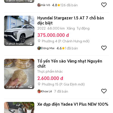
3 phút trước
5
4.8
126
đã bán
Hải Võ
Hyundai Stargazer 1.5 AT 7 chỗ bản
đặc biệt
2022
68.000 km
Xăng
Tự động
375.000.000 đ
Phường 4
(
P. Chánh Hưng
mới)
3 phút trước
12
4.6
1
đã bán
Đông Mai
Tổ yến Yến sào Vàng nhạt Nguyên
chất
Thực phẩm khác
2.600.000 đ
Phường 15
(
P. Gia Định
mới)
3 phút trước
4
7
đã bán
Khoa Lê
Xe đạp điện Yadea V1 Plus NEW 100%