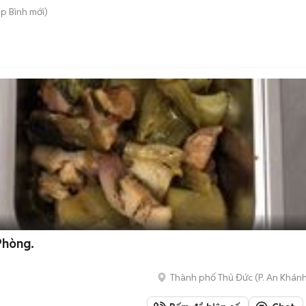
ệp Bình
mới)
Phòng.
Thành phố Thủ Đức
(
P. An Khán