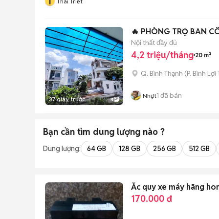
T
Thái Triết
🔥 PHÒNG TRỌ BAN CÔ
Nội thất đầy đủ
4,2 triệu/tháng
20 m²
Q. Bình Thạnh
(
P. Bình Lợi
1
đã bán
Nhựt
37 giây trước
4
Bạn cần tìm
dung lượng
nào ?
Dung lượng:
64 GB
128 GB
256 GB
512 GB
Ắc quy xe máy hãng ho
170.000 đ