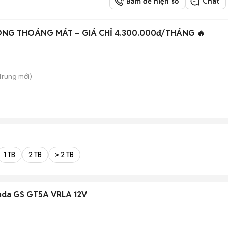
Bấm để hiện số
Chat
NG THOÁNG MÁT – GIÁ CHỈ 4.300.000đ/THÁNG 🔥
 Trung
mới)
1 TB
2 TB
> 2 TB
nda GS GT5A VRLA 12V