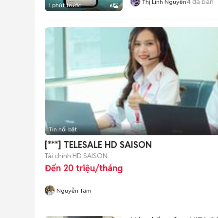
4
đã bán
Thị Linh Nguyễn
1 phút trước
6
Tin nổi bật
[***] TELESALE HD SAISON
Tài chính HD SAISON
Đến 20 triệu/tháng
Nguyễn Tâm