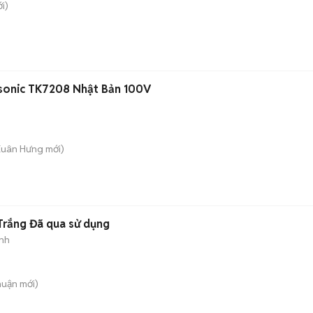
i)
asonic TK7208 Nhật Bản 100V
Xuân Hưng
mới)
Trắng Đã qua sử dụng
nh
huận
mới)