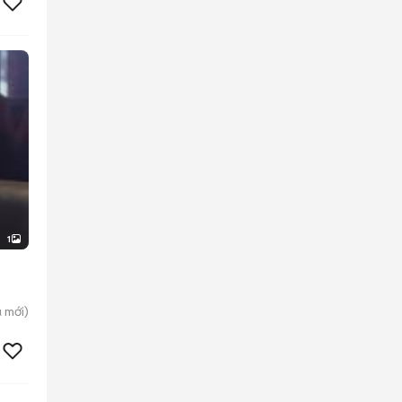
1
u
mới)