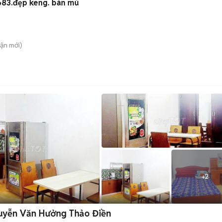
83.đẹp keng. bán mù
uận
mới)
+
2
guyễn Văn Hưởng Thảo Điền