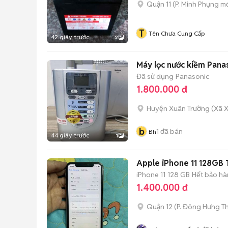
Quận 11
(
P. Minh Phụng
mớ
T
Tên Chưa Cung Cấp
42 giây trước
2
Máy lọc nước kiềm Pan
Đã sử dụng
Panasonic
1.800.000 đ
Huyện Xuân Trường
(
Xã 
b
1
đã bán
Bh
44 giây trước
1
Apple iPhone 11 128GB 
iPhone 11
128 GB
Hết bảo hà
1.400.000 đ
Quận 12
(
P. Đông Hưng T