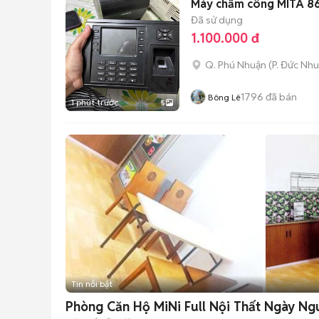
Máy chấm công MITA 86
Đã sử dụng
1.100.000 đ
Q. Phú Nhuận
(
P. Đức Nh
1796
đã bán
Bông Lê
1 phút trước
5
Tin nổi bật
Phòng Căn Hộ MiNi Full Nội Thất Ngày N