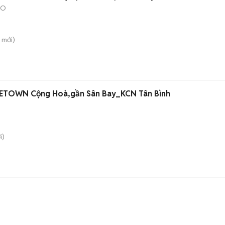
ẢO
mới)
ần ETOWN Cộng Hoà,gần Sân Bay_KCN Tân Bình
i)