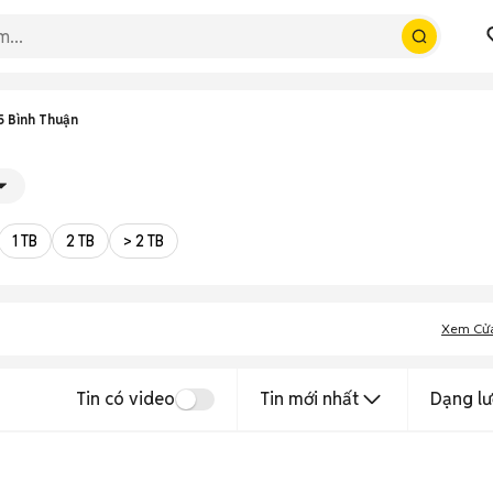
 Bình Thuận
1 TB
2 TB
> 2 TB
Xem Cử
Tin có video
Tin mới nhất
Dạng lư