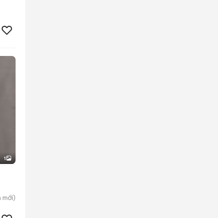
1
h
mới)