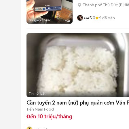
Thành phố Thủ Đức
(
P. Hi
5.0
6
đã bán
QA
36 giây trước
6
Tin nổi bật
Cần tuyển 2 nam (nữ) phụ quán cơm Văn 
Tiến Nam Food
Đến 10 triệu/tháng