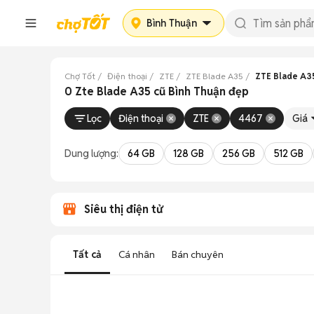
Bình Thuận
Chợ Tốt
Điện thoại
ZTE
ZTE Blade A35
ZTE Blade A35
0 Zte Blade A35 cũ Bình Thuận đẹp
Lọc
Điện thoại
ZTE
4467
Giá
Dung lượng:
64 GB
128 GB
256 GB
512 GB
Siêu thị điện tử
Tất cả
Cá nhân
Bán chuyên