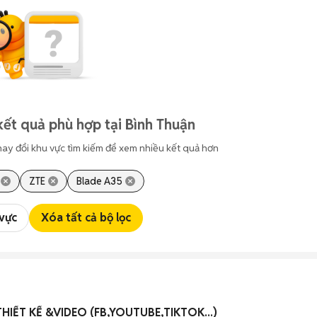
kết quả phù hợp tại Bình Thuận
hay đổi khu vực tìm kiếm để xem nhiều kết quả hơn
ZTE
Blade A35
 vực
Xóa tất cả bộ lọc
HIẾT KẾ &VIDEO (FB,YOUTUBE,TIKTOK...)