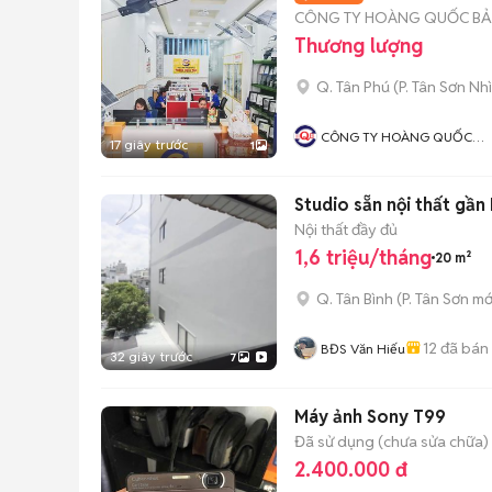
CÔNG TY HOÀNG QUỐC B
Thương lượng
Q. Tân Phú
(
P. Tân Sơn Nhì
CÔNG TY HOÀNG QUỐC
17 giây trước
1
BẢO
Studio sẵn nội thất g
Nội thất đầy đủ
1,6 triệu/tháng
20 m²
Q. Tân Bình
(
P. Tân Sơn
mớ
12
đã bán
BĐS Văn Hiếu
32 giây trước
7
Máy ảnh Sony T99
Đã sử dụng (chưa sửa chữa)
2.400.000 đ