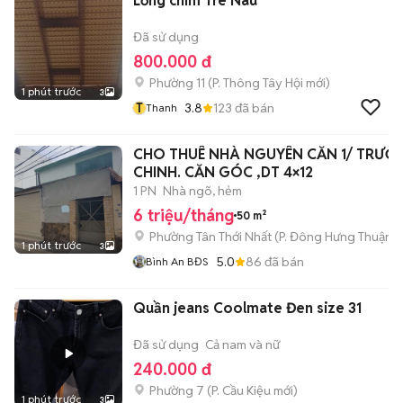
Lồng chim Tre Nâu
Đã sử dụng
800.000 đ
Phường 11
(
P. Thông Tây Hội
mới)
1 phút trước
3
T
3.8
123
đã bán
Thanh
CHO THUÊ NHÀ NGUYÊN CĂN 1/ TRƯỜ
CHINH. CĂN GÓC ,DT 4×12
1 PN
Nhà ngõ, hẻm
6 triệu/tháng
50 m²
Phường Tân Thới Nhất
(
P. Đông Hưng Thuận
m
1 phút trước
3
5.0
86
đã bán
Bình An BĐS
Quần jeans Coolmate Đen size 31
Đã sử dụng
Cả nam và nữ
240.000 đ
Phường 7
(
P. Cầu Kiệu
mới)
1 phút trước
3