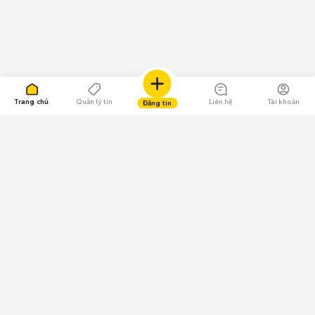
Trang chủ
Quản lý tin
Liên hệ
Tài khoản
Đăng tin
109.000 Bình chọn
Tải ứng dụng Chợ Tốt
Về Chợ Tốt
Quy chế sàn
Chính sách bảo mật
Giải quyết tranh chấp
CÔNG TY TNHH CHỢ TỐT - Người đại diện theo pháp luật: