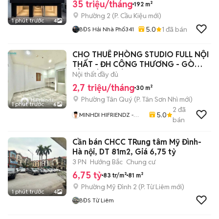
35 triệu/tháng
192 m²
Phường 2
(
P. Cầu Kiệu
mới)
1 phút trước
4
5.0
1
đã bán
BĐS Hải Nhà Phố341
CHO THUÊ PHÒNG STUDIO FULL NỘI
THẤT - ĐH CÔNG THƯƠNG - GÒ
DẦU TÂN PHÚ
Nội thất đầy đủ
2,7 triệu/tháng
30 m²
Phường Tân Quý
(
P. Tân Sơn Nhì
mới)
1 phút trước
6
2
đã
5.0
MINHDI HIFRIENDZ -
bán
CHUYÊN CUNG CẤP
CÁC SẢN PHẨM PHÒNG
Cần bán CHCC TRung tâm Mỹ Đình-
TRỌ CĂN HỘ GIÁ TỐT
KHU VỰC TÂN BÌNH -
Hà nội, DT 81m2, Giá 6,75 tỷ
TÂN PHÚ - BÌNH TÂN
3 PN
Hướng Bắc
Chung cư
6,75 tỷ
83 tr/m²
81 m²
Phường Mỹ Đình 2
(
P. Từ Liêm
mới)
1 phút trước
4
BĐS Từ Liêm