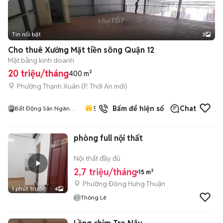
Tin nổi bật
3
Cho thuê Xưởng Mặt tiền sông Quận 12
Mặt bằng kinh doanh
20 triệu/tháng
400 m²
Phường Thạnh Xuân
(
P. Thới An
mới)
2
đã
5.0
Bấm để hiện số
Chat
Bất Động Sản Ngân
bán
Thuỷ Quận 12
phòng full nội thất
Nội thất đầy đủ
2,7 triệu/tháng
15 m²
Phường Đông Hưng Thuận
1 phút trước
4
Thông Lê