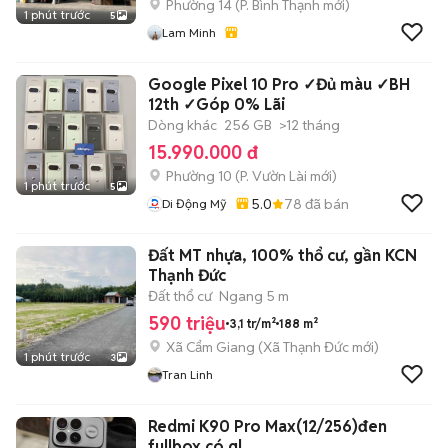
Phường 14
(
P. Bình Thạnh
mới)
1 phút trước
5
Lam Minh
Google Pixel 10 Pro ✓Đủ màu ✓BH
12th ✓Góp 0% Lãi
Dòng khác
256 GB
>12 tháng
15.990.000 đ
Phường 10
(
P. Vườn Lài
mới)
1 phút trước
5
5.0
78
đã bán
Di Động Mỹ
Đất MT nhựa, 100% thổ cư, gần KCN
Thạnh Đức
Đất thổ cư
Ngang 5 m
590 triệu
3,1 tr/m²
188 m²
Xã Cẩm Giang
(
Xã Thạnh Đức
mới)
1 phút trước
3
Tran Linh
Redmi K90 Pro Max(12/256)đen
fullbox có gl