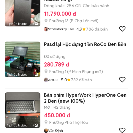
Dòng khác
256 GB
Còn bảo hành
11.790.000 đ
Phường 13
(
P. Chợ Lớn
mới)
1 phút trước
6
4.9
788
đã bán
Strawberry Táo
Pasd lại Hộc đựng tiền RoCo Đen Bền
Đã sử dụng
280.789 đ
Phường 1
(
P. Minh Phụng
mới)
1 phút trước
1
5.0
732
đã bán
AHUIS
Bàn phím HyperWork HyperOne Gen
2 Đen (new 100%)
Mới
>12 tháng
450.000 đ
Phường Phú Thọ Hòa
1 phút trước
4
Văn Định