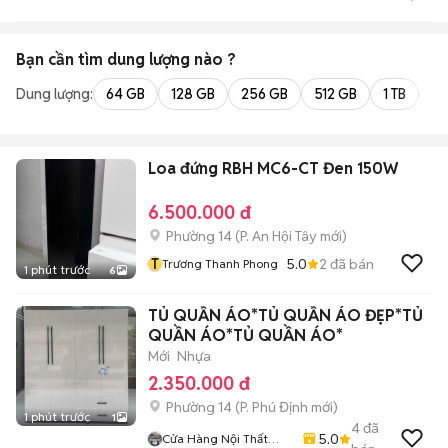
Bạn cần tìm
dung lượng
nào ?
Dung lượng:
64 GB
128 GB
256 GB
512 GB
1 TB
2 
Loa đứng RBH MC6-CT Đen 150W
6.500.000 đ
Phường 14
(
P. An Hội Tây
mới)
T
5.0
2
đã bán
Trương Thanh Phong
1 phút trước
6
TỦ QUẦN ÁO*TỦ QUẦN ÁO ĐẸP*TỦ
QUẦN ÁO*TỦ QUẦN ÁO*
Mới
Nhựa
2.350.000 đ
Phường 14
(
P. Phú Định
mới)
1 phút trước
1
4
đã
5.0
Cửa Hàng Nội Thất