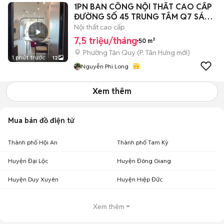
1PN BAN CÔNG NỘI THẤT CAO CẤP
ĐƯỜNG SỐ 45 TRUNG TÂM Q7 SÁT
LOTTE MART
Nội thất cao cấp
7,5 triệu/tháng
50 m²
Phường Tân Quy
(
P. Tân Hưng
mới)
1 phút trước
12
Nguyễn Phi Long
Xem thêm
Mua bán đồ điện tử
Thành phố Hội An
Thành phố Tam Kỳ
Huyện Đại Lộc
Huyện Đông Giang
Huyện Duy Xuyên
Huyện Hiệp Đức
Xem thêm