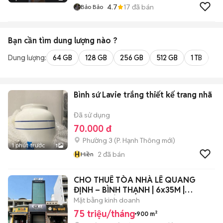
4.7
17
đã bán
Bảo Bảo
Bạn cần tìm
dung lượng
nào ?
Dung lượng:
64 GB
128 GB
256 GB
512 GB
1 TB
2 
Bình sứ Lavie trắng thiết kế trang nhã
Đã sử dụng
70.000 đ
Phường 3
(
P. Hạnh Thông
mới)
1 phút trước
1
H
2
đã bán
Hiền
CHO THUÊ TÒA NHÀ LÊ QUANG
ĐỊNH – BÌNH THẠNH | 6x35M |
THANG MÁY | 75Tr
Mặt bằng kinh doanh
75 triệu/tháng
900 m²