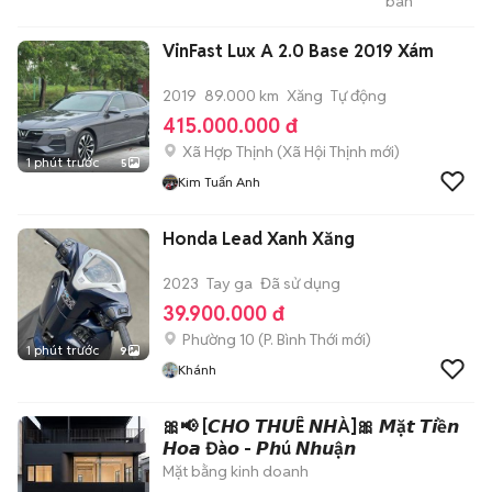
bán
Lâm Gia
VinFast Lux A 2.0 Base 2019 Xám
2019
89.000 km
Xăng
Tự động
415.000.000 đ
Xã Hợp Thịnh
(
Xã Hội Thịnh
mới)
1 phút trước
5
Kim Tuấn Anh
Honda Lead Xanh Xăng
2023
Tay ga
Đã sử dụng
39.900.000 đ
Phường 10
(
P. Bình Thới
mới)
1 phút trước
9
Khánh
🎀📢 [𝘾𝙃𝙊 𝙏𝙃𝙐Ê 𝙉𝙃À]🎀 𝙈ặ𝙩 𝙏𝙞ề𝙣
𝙃𝙤𝙖 Đà𝙤 - 𝙋𝙝ú 𝙉𝙝𝙪ậ𝙣
Mặt bằng kinh doanh