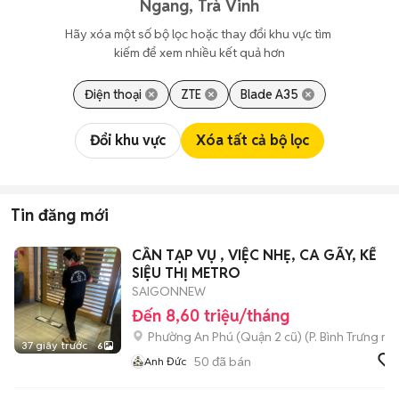
Ngang, Trà Vinh
Hãy xóa một số bộ lọc hoặc thay đổi khu vực tìm 
kiếm để xem nhiều kết quả hơn
Điện thoại
ZTE
Blade A35
Đổi khu vực
Xóa tất cả bộ lọc
Tin đăng mới
CẦN TẠP VỤ , VIỆC NHẸ, CA GÃY, KẾ
SIỆU THỊ METRO
SAIGONNEW
Đến 8,60 triệu/tháng
Phường An Phú (Quận 2 cũ)
(
P. Bình Trưng
mới
37 giây trước
6
50
đã bán
Anh Đức