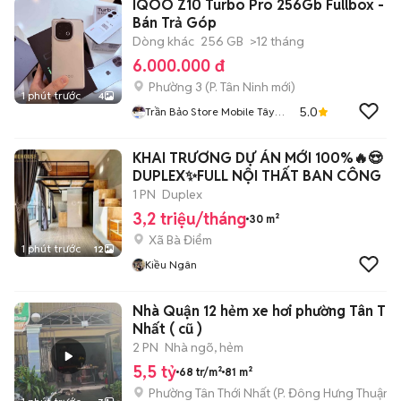
IQOO Z10 Turbo Pro 256Gb Fullbox -
Bán Trả Góp
Dòng khác
256 GB
>12 tháng
6.000.000 đ
Phường 3
(
P. Tân Ninh
mới)
1 phút trước
4
5.0
Trần Bảo Store Mobile Tây
Ninh
KHAI TRƯƠNG DỰ ÁN MỚI 100%🔥😍
DUPLEX✨FULL NỘI THẤT BAN CÔNG
1 PN
Duplex
3,2 triệu/tháng
30 m²
Xã Bà Điểm
1 phút trước
12
Kiều Ngân
Nhà Quận 12 hẻm xe hơi phường Tân Thớ
Nhất ( cũ )
2 PN
Nhà ngõ, hẻm
5,5 tỷ
68 tr/m²
81 m²
Phường Tân Thới Nhất
(
P. Đông Hưng Thuận
m