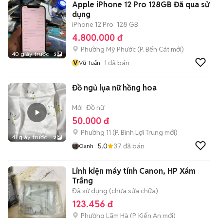
Apple iPhone 12 Pro 128GB Đã qua sử
dụng
iPhone 12 Pro
128 GB
4.800.000 đ
Phường Mỹ Phước
(
P. Bến Cát
mới)
40 giây trước
3
V
1
đã bán
Vũ Tuấn
Đồ ngủ lụa nữ hồng hoa
Mới
Đồ nữ
50.000 đ
Phường 11
(
P. Bình Lợi Trung
mới)
41 giây trước
2
5.0
37
đã bán
Oanh
Linh kiện máy tính Canon, HP Xám
Trắng
Đã sử dụng (chưa sửa chữa)
123.456 đ
Phường Lãm Hà
(
P. Kiến An
mới)