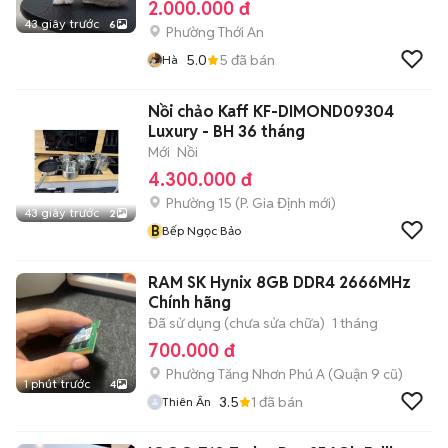
2.000.000 đ
43 giây trước
6
Phường Thới An
5.0
5
đã bán
Hà
Nồi chảo Kaff KF-DIMOND09304
Luxury - BH 36 tháng
Mới
Nồi
4.300.000 đ
Phường 15
(
P. Gia Định
mới)
43 giây trước
2
B
Bếp Ngọc Bảo
RAM SK Hynix 8GB DDR4 2666MHz
Chính hãng
Đã sử dụng (chưa sửa chữa)
1 tháng
700.000 đ
Phường Tăng Nhơn Phú A (Quận 9 cũ)
1 phút trước
4
3.5
1
đã bán
Thiên Ân