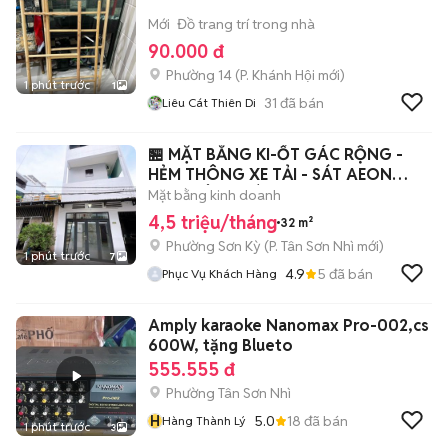
Mới
Đồ trang trí trong nhà
90.000 đ
Phường 14
(
P. Khánh Hội
mới)
1 phút trước
1
31
đã bán
Liêu Cát Thiên Di
🏪 MẶT BẰNG KI-ỐT GÁC RỘNG -
HẺM THÔNG XE TẢI - SÁT AEON
MALL TÂN PHÚ
Mặt bằng kinh doanh
4,5 triệu/tháng
32 m²
Phường Sơn Kỳ
(
P. Tân Sơn Nhì
mới)
1 phút trước
7
4.9
5
đã bán
Phục Vụ Khách Hàng
Amply karaoke Nanomax Pro-002,cs
600W, tặng Blueto
555.555 đ
Phường Tân Sơn Nhì
H
5.0
18
đã bán
Hàng Thành Lý
1 phút trước
3