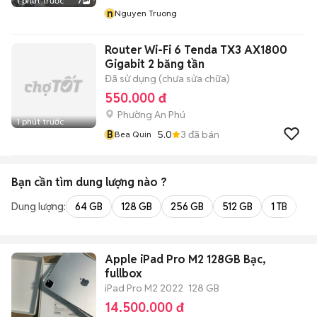
1 phút trước
7
n
Nguyen Truong
Router Wi-Fi 6 Tenda TX3 AX1800
Gigabit 2 băng tần
Đã sử dụng (chưa sửa chữa)
550.000 đ
Phường An Phú
1 phút trước
B
5.0
3
đã bán
Bea Quin
Bạn cần tìm
dung lượng
nào ?
Dung lượng:
64 GB
128 GB
256 GB
512 GB
1 TB
2 
Apple iPad Pro M2 128GB Bạc,
fullbox
iPad Pro M2 2022
128 GB
14.500.000 đ