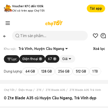
Voucher KFC đến 100k
Tải app
Chỉ có trên app Chợ Tốt
Khu vực:
Trà Vinh, Huyện Cầu Ngang
Xoá lọc
Điện thoại
67
Giá
Lọc
Dung lượng:
64 GB
128 GB
256 GB
512 GB
1 TB
2 
Chợ Tốt
Điện thoại
ZTE
ZTE Blade A35
ZTE Blade A35 Trà Vinh
Z
0 Zte Blade A35 cũ Huyện Cầu Ngang, Trà Vinh đẹp