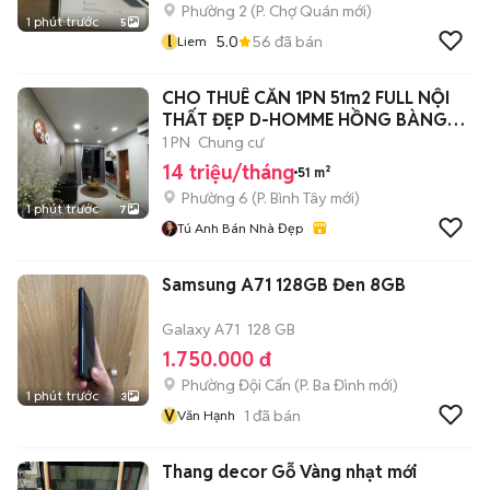
Phường 2
(
P. Chợ Quán
mới)
1 phút trước
5
l
5.0
56
đã bán
Liem
CHO THUÊ CĂN 1PN 51m2 FULL NỘI
THẤT ĐẸP D-HOMME HỒNG BÀNG
QUẬN 6 14TR
1 PN
Chung cư
14 triệu/tháng
51 m²
Phường 6
(
P. Bình Tây
mới)
1 phút trước
7
Tú Anh Bán Nhà Đẹp
Samsung A71 128GB Đen 8GB
Galaxy A71
128 GB
1.750.000 đ
Phường Đội Cấn
(
P. Ba Đình
mới)
1 phút trước
3
V
1
đã bán
Văn Hạnh
Thang decor Gỗ Vàng nhạt mới