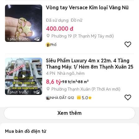
Vòng tay Versace Kim loại Vàng Nữ
Đã sử dụng
Đồ nữ
400.000 đ
Phường 19
(
P. Thạnh Mỹ Tây
mới)
1 phút trước
4
p
Phố
Siêu Phẩm Luxury 4m x 22m. 4 Tầng
Thang Máy. 1/ Hẻm 8m Thạnh Xuân 25
4 PN
Nhà ngõ, hẻm
8,6 tỷ
98 tr/m²
88 m²
Phường Thạnh Xuân
(
P. Thới An
mới)
1 phút trước
11
5.0
NHÀ ĐẤT Q12
Xem thêm
Mua bán đồ điện tử