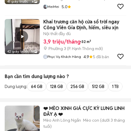
41 giây trước
6
5.0
MeiMei
Khai trương căn hộ cửa sổ trời ngay
Công Viên Gia Định, hiếm, siêu xịn
Nội thất đầy đủ
3,9 triệu/tháng
32 m²
Phường 3
(
P. Hạnh Thông
mới)
42 giây trước
10
4.9
5
đã bán
Phục Vụ Khách Hàng
Bạn cần tìm
dung lượng
nào ?
Dung lượng:
64 GB
128 GB
256 GB
512 GB
1 TB
2 
❤️ MÈO XINH GIÁ CỰC KỲ LUNG LINH
ĐÂY Ạ ❤️
Mèo Anh Lông Ngắn
Mèo con (dưới 3 tháng
tuổi)