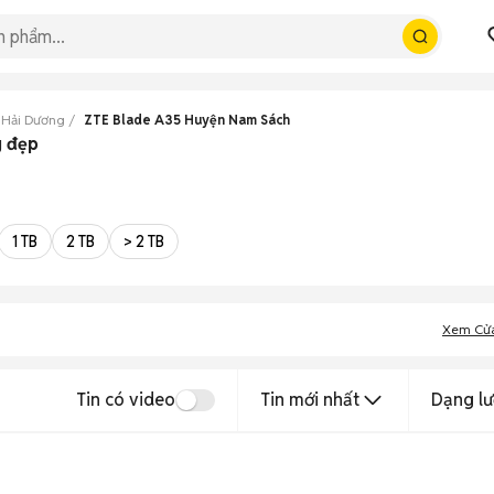
 Hải Dương
ZTE Blade A35 Huyện Nam Sách
g đẹp
1 TB
2 TB
> 2 TB
Xem Cử
Tin có video
Tin mới nhất
Dạng lư