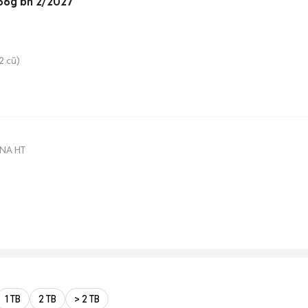
56g bh 2/2027
2 cũ)
NA HT
1 TB
2 TB
> 2 TB