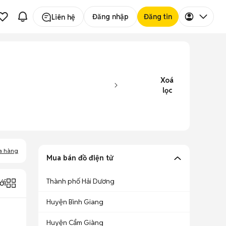
Đăng nhập
Đăng tin
Liên hệ
Xoá
lọc
a hàng
Mua bán đồ điện tử
Thành phố Hải Dương
ới
Huyện Bình Giang
Huyện Cẩm Giàng