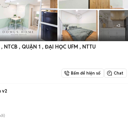
+
2
NTCB , QUẬN 1 , ĐẠI HỌC UFM , NTTU
Bấm để hiện số
Chat
 v2
ới)