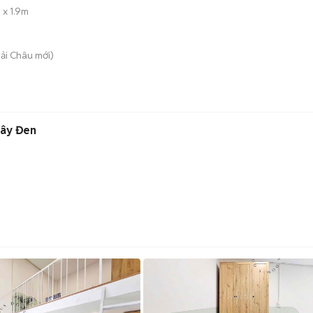
 x 1.9m
Hải Châu
mới)
dây Đen