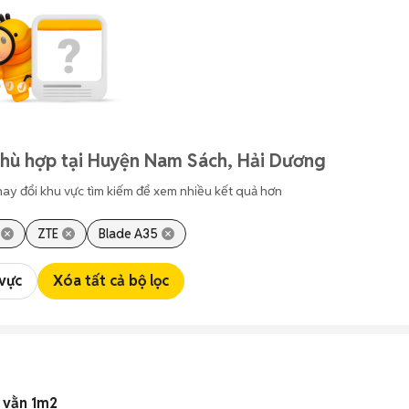
phù hợp tại Huyện Nam Sách, Hải Dương
hay đổi khu vực tìm kiếm để xem nhiều kết quả hơn
ZTE
Blade A35
 vực
Xóa tất cả bộ lọc
a vằn 1m2