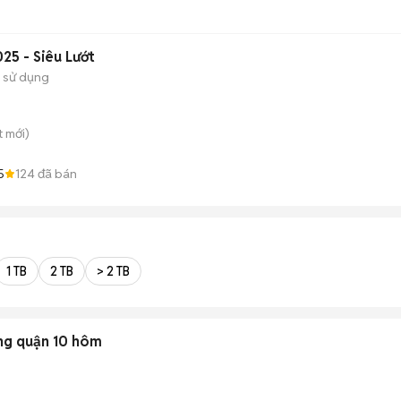
25 - Siêu Lướt
 sử dụng
t
mới)
5
124
đã bán
1 TB
2 TB
> 2 TB
ng quận 10 hôm