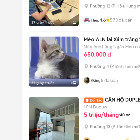
Phường 12
(
P. Hòa Hưng
m
4.6
573
đã bán
Hiệp
37 giây trước
1
Mèo ALN lai Xám trắng 
Mèo Anh Lông Ngắn
Mèo con
650.000 đ
Phường 4
(
P. Bình Tiên
mới
5
đã bán
Đăng
37 giây trước
3
CĂN HỘ DUPL
1 PN
Duplex
5 triệu/tháng
40 m²
Phường 13
(
P. Tân Bình
mới