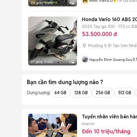
M
5.0
119
đã bán
Minh Triết
34 giây trước
4
Honda Vario 160 ABS 20
2025
Tay ga
100 - 175 cc
Đã
53.500.000 đ
Phường 5
(
P. Tân Sơn Nhấ
3.
Nguyễn Đình Quang Duy
37 giây trước
5
Bạn cần tìm
dung lượng
nào ?
Dung lượng:
64 GB
128 GB
256 GB
512 GB
Tuyển nhân viên bán hà
macvn
Đến 10 triệu/tháng