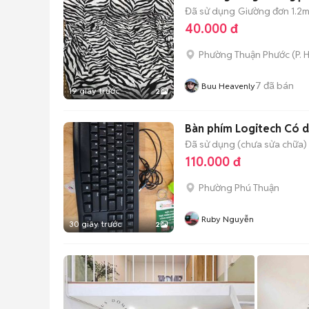
Đã sử dụng
Giường đơn 1.2m
40.000 đ
Phường Thuận Phước
(
P. 
7
đã bán
Buu Heavenly
19 giây trước
2
Bàn phím Logitech Có 
Đã sử dụng (chưa sửa chữa)
110.000 đ
Phường Phú Thuận
Ruby Nguyễn
30 giây trước
2