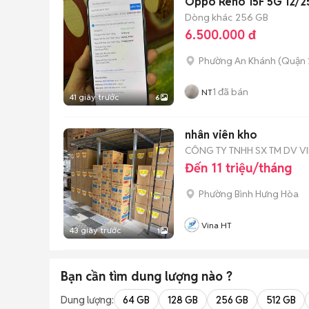
Oppo Reno 15F 5G 12/2
Dòng khác
256 GB
6.500.000 đ
Phường An Khánh (Quận 
1
đã bán
NT
41 giây trước
6
nhân viên kho
CÔNG TY TNHH SX TM DV VI
Đến 11 triệu/tháng
Phường Bình Hưng Hòa
Vina HT
43 giây trước
1
Bạn cần tìm
dung lượng
nào ?
Dung lượng:
64 GB
128 GB
256 GB
512 GB