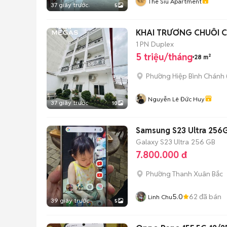
The Siu Apartment
37 giây trước
5
KHAI TRƯƠNG CHUỖI 
1 PN
Duplex
5 triệu/tháng
28 m²
Phường Hiệp Bình Chánh 
Nguyễn Lê Đức Huy
37 giây trước
10
Samsung S23 Ultra 25
Galaxy S23 Ultra
256 GB
7.800.000 đ
Phường Thanh Xuân Bắc
5.0
62
đã bán
Linh Chu
39 giây trước
5