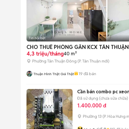
Tin nổi bật
CHO THUÊ PHÒNG GẦN KCX TÂN THUẬN , 
4,3 triệu/tháng
40 m²
Phường Tân Thuận Đông
(
P. Tân Thuận
mới)
19
đã bán
Thuận Hình Thật Giá Thật
Cần bán combo pc xeon
Đã sử dụng (chưa sửa chữa)
1.400.000 đ
Phường 13
(
P. Hòa Hưng
m