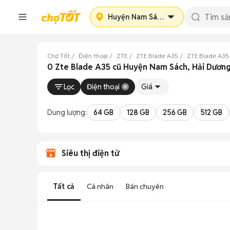
Huyện Nam Sách
Chợ Tốt
Điện thoại
ZTE
ZTE Blade A35
ZTE Blade A35
0 Zte Blade A35 cũ Huyện Nam Sách, Hải Dươn
Lọc
Điện thoại
Giá
Dung lượng:
64 GB
128 GB
256 GB
512 GB
Siêu thị điện tử
Tất cả
Cá nhân
Bán chuyên