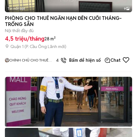
Tin nổi bật
9
+
2
PHÒNG CHO THUÊ NGẮN HẠN ĐẾN CUỐI THÁNG-
TRỐNG SẴN
Nội thất đầy đủ
4,5 triệu/tháng
28 m²
Quận 1
(
P. Cầu Ông Lãnh
mới)
7
đã
4.7
Bấm để hiện số
Chat
CHÍNH CHỦ CHO THUÊ
bán
CĂN HỘ