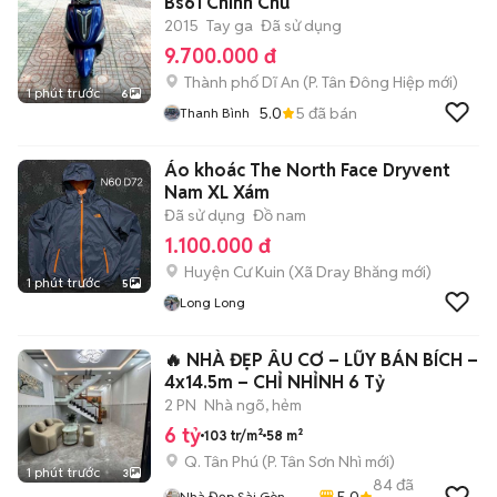
Bs61 Chính Chủ
2015
Tay ga
Đã sử dụng
9.700.000 đ
Thành phố Dĩ An
(
P. Tân Đông Hiệp
mới)
1 phút trước
6
5.0
5
đã bán
Thanh Bình
Áo khoác The North Face Dryvent
Nam XL Xám
Đã sử dụng
Đồ nam
1.100.000 đ
Huyện Cư Kuin
(
Xã Dray Bhăng
mới)
1 phút trước
5
Long Long
🔥 NHÀ ĐẸP ÂU CƠ – LŨY BÁN BÍCH –
4x14.5m – CHỈ NHỈNH 6 Tỷ
2 PN
Nhà ngõ, hẻm
6 tỷ
103 tr/m²
58 m²
Q. Tân Phú
(
P. Tân Sơn Nhì
mới)
1 phút trước
3
84
đã
5.0
Nhà Đẹp Sài Gòn