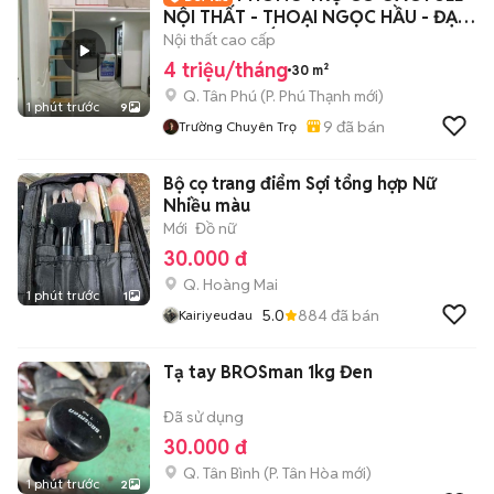
NỘI THẤT - THOẠI NGỌC HẦU - ĐẠI
HỌC VĂN HIẾN
Nội thất cao cấp
4 triệu/tháng
30 m²
Q. Tân Phú
(
P. Phú Thạnh
mới)
1 phút trước
9
9
đã bán
Trường Chuyên Trọ
Bộ cọ trang điểm Sợi tổng hợp Nữ
Nhiều màu
Mới
Đồ nữ
30.000 đ
Q. Hoàng Mai
1 phút trước
1
5.0
884
đã bán
Kairiyeudau
Tạ tay BROSman 1kg Đen
Đã sử dụng
30.000 đ
Q. Tân Bình
(
P. Tân Hòa
mới)
1 phút trước
2