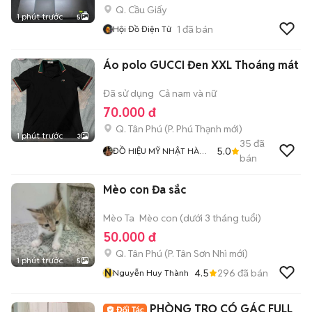
Q. Cầu Giấy
1 phút trước
5
1
đã bán
Hội Đồ Điện Tử
Áo polo GUCCI Đen XXL Thoáng mát
Đã sử dụng
Cả nam và nữ
70.000 đ
Q. Tân Phú
(
P. Phú Thạnh
mới)
1 phút trước
3
35
đã
5.0
ĐỒ HIỆU MỸ NHẬT HÀN
bán
THANH LÝ
Mèo con Đa sắc
Mèo Ta
Mèo con (dưới 3 tháng tuổi)
50.000 đ
Q. Tân Phú
(
P. Tân Sơn Nhì
mới)
1 phút trước
5
N
4.5
296
đã bán
Nguyễn Huy Thành
PHÒNG TRỌ CÓ GÁC FULL