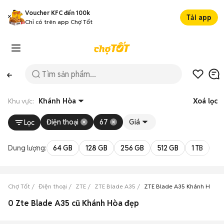
Voucher KFC đến 100k
Tải app
Chỉ có trên app Chợ Tốt
Khu vực:
Khánh Hòa
Xoá lọc
Điện thoại
67
Giá
Lọc
Dung lượng:
64 GB
128 GB
256 GB
512 GB
1 TB
2 
Chợ Tốt
Điện thoại
ZTE
ZTE Blade A35
ZTE Blade A35 Khánh Hòa
0 Zte Blade A35 cũ Khánh Hòa đẹp