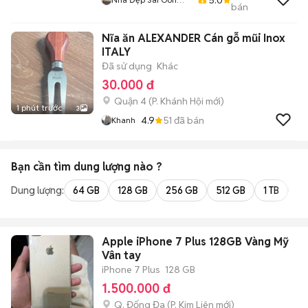
bán
789
Nĩa ăn ALEXANDER Cán gỗ mũi Inox
ITALY
Đã sử dụng
Khác
30.000 đ
Quận 4
(
P. Khánh Hội
mới)
1 phút trước
3
4.9
51
đã bán
Khanh
Bạn cần tìm
dung lượng
nào ?
Dung lượng:
64 GB
128 GB
256 GB
512 GB
1 TB
2 
Apple iPhone 7 Plus 128GB Vàng Mỹ
Vân tay
iPhone 7 Plus
128 GB
1.500.000 đ
Q. Đống Đa
(
P. Kim Liên
mới)