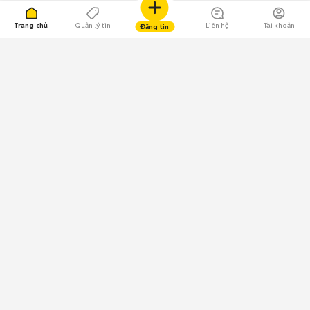
Trang chủ
Quản lý tin
Liên hệ
Tài khoản
Đăng tin
109.000 Bình chọn
Tải ứng dụng Chợ Tốt
Về Chợ Tốt
Quy chế sàn
Chính sách bảo mật
Giải quyết tranh chấp
CÔNG TY TNHH CHỢ TỐT - Người đại diện theo pháp luật:
Nguyễn Trọng Tấn; GPDKKD: 0312120782 do Sở KH & ĐT TP.HCM cấp ngày
11/01/2013;
GPMXH: 185/GP-BTTTT do Bộ Thông tin và Truyền thông
cấp ngày 09/07/2024 - Chịu trách nhiệm
nội dung: Trần Hoàng Ly.
Chính sách sử dụng
Địa chỉ: Tầng 18, Toà nhà UOA, Số 6 đường Tân Trào, Phường Tân Mỹ,