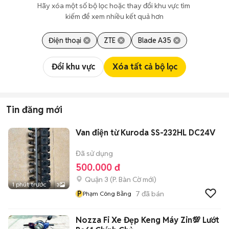
Hãy xóa một số bộ lọc hoặc thay đổi khu vực tìm 
kiếm để xem nhiều kết quả hơn
Điện thoại
ZTE
Blade A35
Đổi khu vực
Xóa tất cả bộ lọc
Tin đăng mới
Van điện từ Kuroda SS-232HL DC24V
Đã sử dụng
500.000 đ
Quận 3
(
P. Bàn Cờ
mới)
1 phút trước
3
P
7
đã bán
Phạm Công Bằng
Nozza Fi Xe Đẹp Keng Máy Zin💯 Lướt