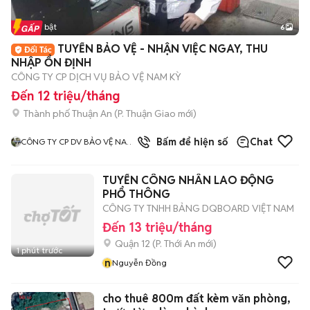
Tin nổi bật
6
+
2
TUYỂN BẢO VỆ - NHẬN VIỆC NGAY, THU
NHẬP ỔN ĐỊNH
CÔNG TY CP DỊCH VỤ BẢO VỆ NAM KỲ
Đến 12 triệu/tháng
Thành phố Thuận An
(
P. Thuận Giao
mới)
3
đã bán
Bấm để hiện số
Chat
CÔNG TY CP DV BẢO VỆ NAM
KỲ
TUYỂN CÔNG NHÂN LAO ĐỘNG
PHỔ THÔNG
CÔNG TY TNHH BẢNG DQBOARD VIỆT NAM
Đến 13 triệu/tháng
Quận 12
(
P. Thới An
mới)
1 phút trước
n
Nguyễn Đồng
cho thuê 800m đất kèm văn phòng,