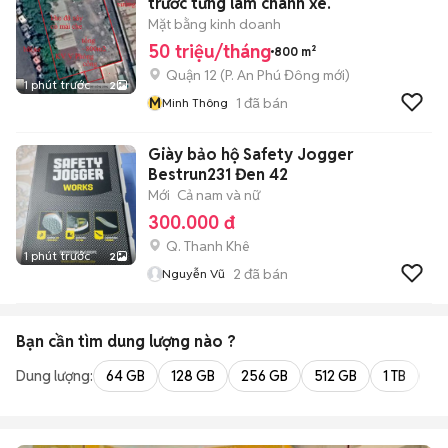
trước từng làm chành xe.
Mặt bằng kinh doanh
50 triệu/tháng
800 m²
Quận 12
(
P. An Phú Đông
mới)
1 phút trước
2
M
1
đã bán
Minh Thông
Giày bảo hộ Safety Jogger
Bestrun231 Đen 42
Mới
Cả nam và nữ
300.000 đ
Q. Thanh Khê
1 phút trước
2
2
đã bán
Nguyễn Vũ
Bạn cần tìm
dung lượng
nào ?
Dung lượng:
64 GB
128 GB
256 GB
512 GB
1 TB
2 