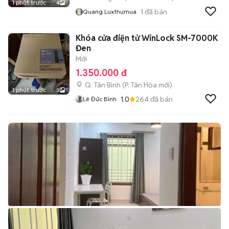
1 phút trước
4
1
đã bán
Quang Luxthumua
Khóa cửa điện tử WinLock SM-7000K
Đen
Mới
1.350.000 đ
Q. Tân Bình
(
P. Tân Hòa
mới)
1 phút trước
3
1.0
264
đã bán
Lê Đức Bình