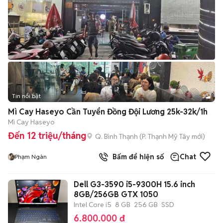
Tin nổi bật
3
Mì Cay Haseyo Cần Tuyển Đồng Đội Lương 25k-32k/1h
Mì Cay Haseyo
Đến 12 triệu/tháng
Q. Bình Thạnh
(
P. Thạnh Mỹ Tây
mới)
Bấm để hiện số
Chat
Phạm Ngàn
Dell G3-3590 i5-9300H 15.6 inch
8GB/256GB GTX 1050
Intel Core i5
8 GB
256 GB
SSD
6.800.000 đ