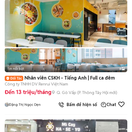
Tin nổi bật
6
+
2
Nhân viên CSKH - Tiếng Anh | Full ca đêm
Công ty TNHH DV Renrui Việt Nam
Đến 13 triệu/tháng
Q. Gò Vấp
(
P. Thông Tây Hội
mới)
Bấm để hiện số
Chat
Đặng Thị Ngọc Dẹn