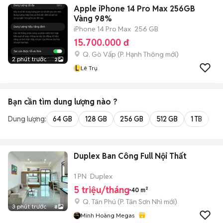
Apple iPhone 14 Pro Max 256GB
Vàng 98%
iPhone 14 Pro Max
256 GB
15.700.000 đ
Q. Gò Vấp
(
P. Hạnh Thông
mới)
2 phút trước
2
L
Lê Trụ
Bạn cần tìm
dung lượng
nào ?
Dung lượng:
64 GB
128 GB
256 GB
512 GB
1 TB
2 
Duplex Ban Công Full Nội Thất
1 PN
Duplex
5 triệu/tháng
40 m²
Q. Tân Phú
(
P. Tân Sơn Nhì
mới)
3 phút trước
8
Minh Hoàng Megas