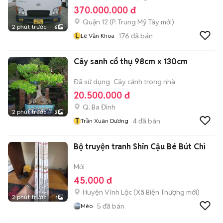
370.000.000 đ
Quận 12
(
P. Trung Mỹ Tây
mới)
2 phút trước
6
L
176
đã bán
Lê Văn Khoa
Cây sanh cổ thụ 98cm x 130cm
Đã sử dụng
Cây cảnh trong nhà
20.500.000 đ
Q. Ba Đình
2 phút trước
2
T
4
đã bán
Trần Xuân Dương
Bộ truyện tranh Shin Cậu Bé Bút Chì
Mới
45.000 đ
Huyện Vĩnh Lộc
(
Xã Biện Thượng
mới)
2 phút trước
1
5
đã bán
Mèo