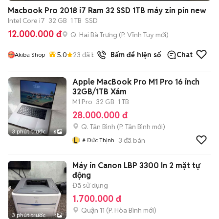
+
2
Macbook Pro 2018 i7 Ram 32 SSD 1TB máy zin pin new
Intel Core i7
32 GB
1 TB
SSD
12.000.000 đ
Q. Hai Bà Trưng
(
P. Vĩnh Tuy
mới)
5.0
23
đã bán
Bấm để hiện số
Chat
Akiba Shop
Apple MacBook Pro M1 Pro 16 inch
32GB/1TB Xám
M1 Pro
32 GB
1 TB
28.000.000 đ
Q. Tân Bình
(
P. Tân Bình
mới)
3 phút trước
6
L
3
đã bán
Lê Đức Thịnh
Máy in Canon LBP 3300 In 2 mặt tự
động
Đã sử dụng
1.700.000 đ
Quận 11
(
P. Hòa Bình
mới)
3 phút trước
1