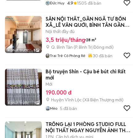
4.9
1505
đã bán
Đức Huy
SẴN NỘI THẤT_GẦN NGÃ TƯ BỐN
XÃ_LÊ VĂN QUỚI, BÌNH TÂN GẦN
ĐẠI HỌC VHU
Nội thất đầy đủ
3,5 triệu/tháng
28 m²
Q. Bình Tân
(
P. Bình Trị Đông
mới)
4 phút trước
5
30
đã bán
Trai Trẻ Có Phòng Rẻ
Bộ truyện Shin - Cậu bé bút chì Rất
mới
Mới
190.000 đ
Huyện Vĩnh Lộc
(
Xã Biện Thượng
mới)
4 phút trước
1
5
đã bán
Mèo
TRỐNG LẠI 1 PHÒNG STUDIO FULL
NỘI THẤT NGAY NGUYỄN ẢNH THỦ -
ĐH HUFLIT
1 PN
Căn hộ dịch vụ, mini