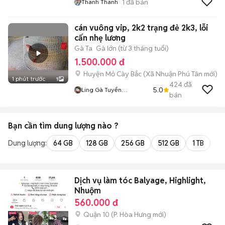
1
đã bán
Thanh Thanh
cán vuông vip, 2k2 trạng đẻ 2k3, lỗi
cấn nhẹ lương
Gà Ta
Gà lớn (từ 3 tháng tuổi)
1.500.000 đ
Huyện Mỏ Cày Bắc
(
Xã Nhuận Phú Tân
mới)
1 phút trước
1
424
đã
5.0
Ling Gà Tuyển
bán
Linggatuyen
Bạn cần tìm
dung lượng
nào ?
Dung lượng:
64 GB
128 GB
256 GB
512 GB
1 TB
2 
Dịch vụ làm tóc Balyage, Highlight,
Nhuộm
560.000 đ
Quận 10
(
P. Hòa Hưng
mới)