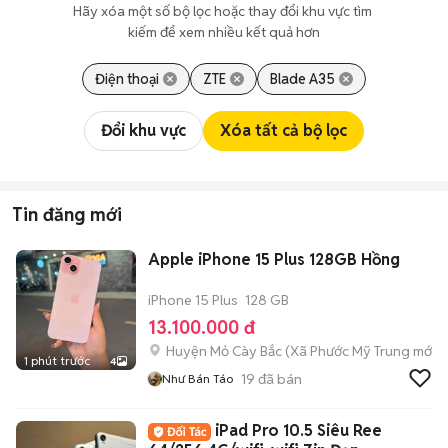
Hãy xóa một số bộ lọc hoặc thay đổi khu vực tìm 
kiếm để xem nhiều kết quả hơn
Điện thoại
ZTE
Blade A35
Đổi khu vực
Xóa tất cả bộ lọc
Tin đăng mới
Apple iPhone 15 Plus 128GB Hồng
iPhone 15 Plus
128 GB
13.100.000 đ
Huyện Mỏ Cày Bắc
(
Xã Phước Mỹ Trung
mới)
1 phút trước
4
19
đã bán
Như Bán Táo
iPad Pro 10.5 Siêu Ree