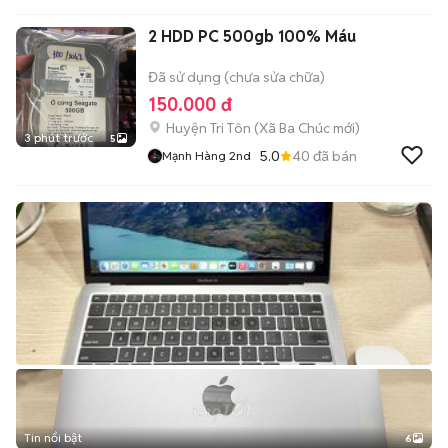
2 HDD PC 500gb 100% Máu
Đã sử dụng (chưa sửa chữa)
150.000 đ
Huyện Tri Tôn
(
Xã Ba Chúc
mới)
3 phút trước
5
5.0
40
đã bán
Mạnh Hàng 2nd
Tin nổi bật
6