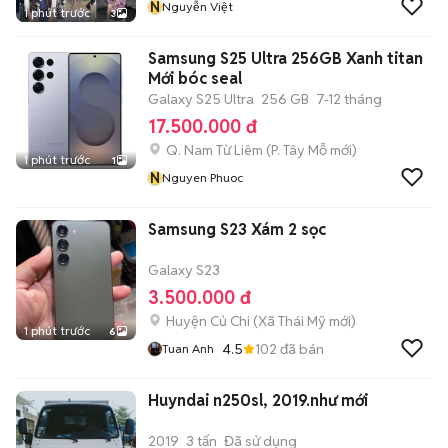
N
Nguyễn Việt
1 phút trước
3
Samsung S25 Ultra 256GB Xanh titan
Mới bóc seal
Galaxy S25 Ultra
256 GB
7-12 tháng
17.500.000 đ
Q. Nam Từ Liêm
(
P. Tây Mỗ
mới)
1 phút trước
1
N
Nguyen Phuoc
Samsung S23 Xám 2 sọc
Galaxy S23
3.500.000 đ
Huyện Củ Chi
(
Xã Thái Mỹ
mới)
1 phút trước
6
4.5
102
đã bán
Tuan Anh
Huyndai n250sl, 2019.như mới
2019
3 tấn
Đã sử dụng