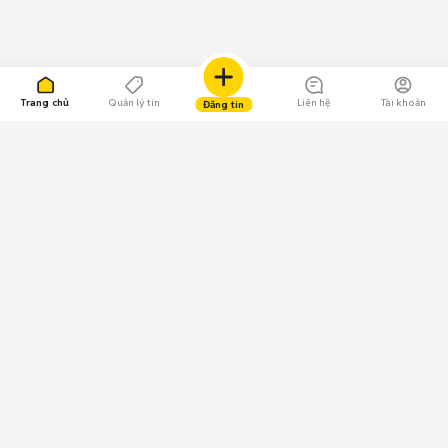
Trang chủ
Quản lý tin
Liên hệ
Tài khoản
Đăng tin
109.000 Bình chọn
Tải ứng dụng Chợ Tốt
Về Chợ Tốt
Quy chế sàn
Chính sách bảo mật
Giải quyết tranh chấp
CÔNG TY TNHH CHỢ TỐT - Người đại diện theo pháp luật:
Nguyễn Trọng Tấn; GPDKKD: 0312120782 do Sở KH & ĐT TP.HCM cấp ngày
11/01/2013;