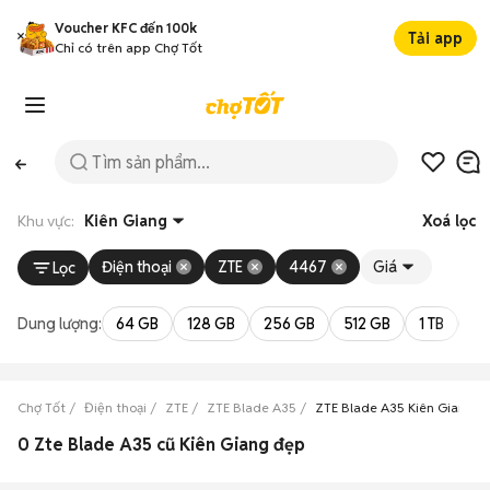
Voucher KFC đến 100k
Tải app
Chỉ có trên app Chợ Tốt
Khu vực:
Kiên Giang
Xoá lọc
Điện thoại
ZTE
4467
Giá
Lọc
Dung lượng:
64 GB
128 GB
256 GB
512 GB
1 TB
2 
Chợ Tốt
Điện thoại
ZTE
ZTE Blade A35
ZTE Blade A35 Kiên Giang
0 Zte Blade A35 cũ Kiên Giang đẹp