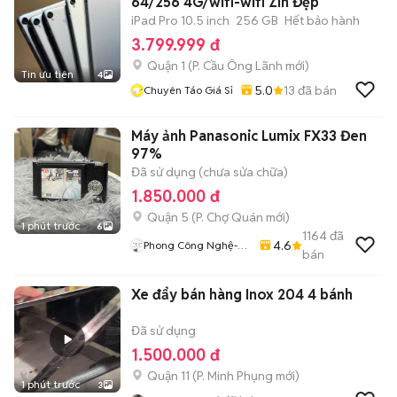
64/256 4G/wifi-wifi Zin Đẹp
iPad Pro 10.5 inch
256 GB
Hết bảo hành
3.799.999 đ
Quận 1
(
P. Cầu Ông Lãnh
mới)
Tin ưu tiên
4
5.0
13
đã bán
Chuyên Táo Giá Sỉ
Máy ảnh Panasonic Lumix FX33 Đen
97%
Đã sử dụng (chưa sửa chữa)
1.850.000 đ
Quận 5
(
P. Chợ Quán
mới)
1 phút trước
6
1164
đã
4.6
Phong Công Nghệ-
bán
TienTranMobile
Xe đẩy bán hàng Inox 204 4 bánh
Đã sử dụng
1.500.000 đ
Quận 11
(
P. Minh Phụng
mới)
1 phút trước
3